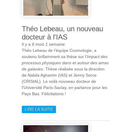
Théo Lebeau, un nouveau
docteur à l'IAS
Il y a
9 mois 1 semaine
Théo Lebeau de l'équipe Cosmologie, a
soutenu brillamment sa thèse sur l'
Impact des
processus physiques dans et autour des amas
de galaxies
. Thèse réalisée sous la direction
de Nabila Aghanim (IAS) et Jenny Sorce
(CRIStAL). Le voilà nouveau docteur de
l'Université Paris-Saclay, en partance pour les
Pays Bas. Félicitations !
LIRE LA SUITE
DE THÉO LEBEAU, UN
NOUVEAU DOCTEUR À L'IAS