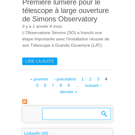
Première lumière pour le
télescope à large ouverture
de Simons Observatory
Il y a
1 année 4 mois
L'Observatoire Simons (SO) a franchi une
étape importante avec l'installation réussie de
son Télescope à Grande Ouverture (LAT).
LIRE LA SUITE
DE PREMIÈRE LUMIÈRE
POUR LE TÉLESCOPE À
LARGE OUVERTURE DE
Pages
« premier
‹ précédent
1
2
3
4
SIMONS OBSERVATORY
5
6
7
8
9
…
suivant ›
dernier »
LinkedIn IAS