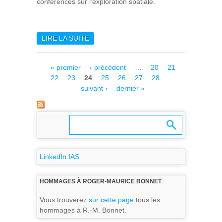
conférences sur l'exploration spatiale.
LIRE LA SUITE
DE L’IAS AU FORUM DU
CNRS À LA CITÉ DES
SCIENCES
Pages
« premier
‹ précédent
…
20
21
22
23
24
25
26
27
28
…
suivant ›
dernier »
LinkedIn IAS
HOMMAGES À ROGER-MAURICE BONNET
Vous trouverez
sur cette page
tous les
hommages à R.-M. Bonnet.