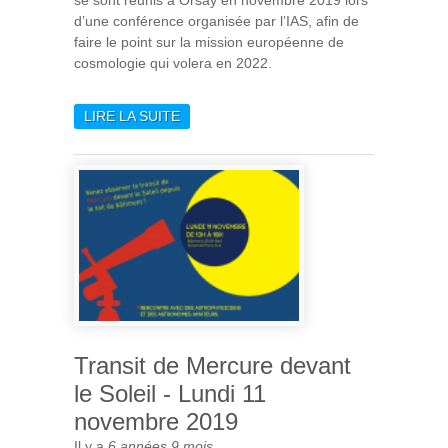
d’une conférence organisée par l’IAS, afin de
faire le point sur la mission européenne de
cosmologie qui volera en 2022.
LIRE LA SUITE
DE EUCLID : LA
COLLABORATION
FRANÇAISE SE RÉUNIT À
ORSAY, 3 ANS AVANT LE
LANCEMENT
Transit de Mercure devant
le Soleil - Lundi 11
novembre 2019
Il y a
6 années 9 mois