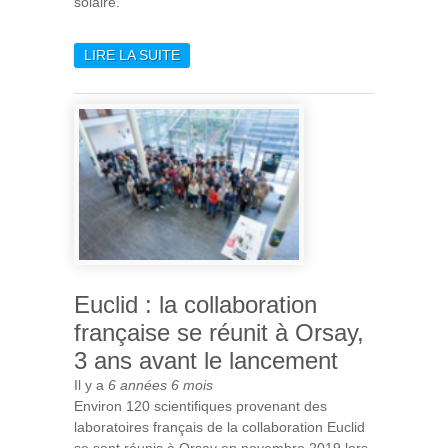
solaire.
LIRE LA SUITE
DE SUCCÈS DU LANCEMENT
DE SOLAR ORBITER QUI
DÉBUTE SA MISSION
AUDACIEUSE VERS LE
SOLEIL
Euclid : la collaboration
française se réunit à Orsay,
3 ans avant le lancement
Il y a
6 années 6 mois
Environ 120 scientifiques provenant des
laboratoires français de la collaboration Euclid
se sont réunis à Orsay en novembre 2019 lors