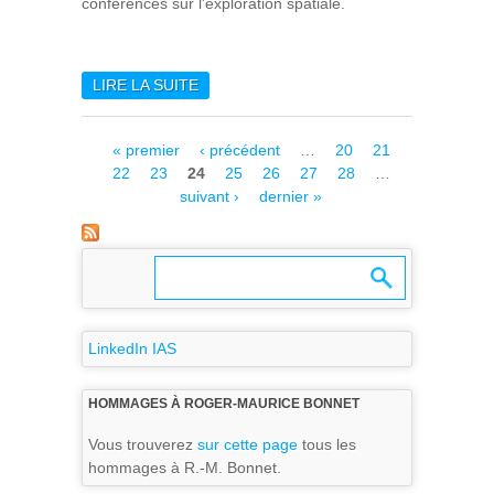
conférences sur l'exploration spatiale.
LIRE LA SUITE
DE L’IAS AU FORUM DU
CNRS À LA CITÉ DES
SCIENCES
Pages
« premier
‹ précédent
…
20
21
22
23
24
25
26
27
28
…
suivant ›
dernier »
LinkedIn IAS
HOMMAGES À ROGER-MAURICE BONNET
Vous trouverez
sur cette page
tous les
hommages à R.-M. Bonnet.