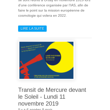
d’une conférence organisée par l’IAS, afin de
faire le point sur la mission européenne de
cosmologie qui volera en 2022.
LIRE LA SUITE
DE EUCLID : LA
COLLABORATION
FRANÇAISE SE RÉUNIT À
ORSAY, 3 ANS AVANT LE
LANCEMENT
Transit de Mercure devant
le Soleil - Lundi 11
novembre 2019
Il y a
6 années 9 mois