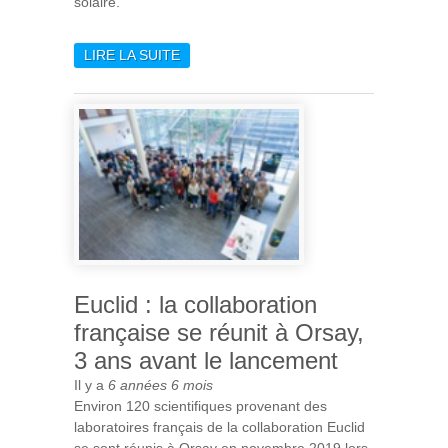
solaire.
LIRE LA SUITE
DE SUCCÈS DU LANCEMENT
DE SOLAR ORBITER QUI
DÉBUTE SA MISSION
AUDACIEUSE VERS LE
SOLEIL
Euclid : la collaboration
française se réunit à Orsay,
3 ans avant le lancement
Il y a
6 années 6 mois
Environ 120 scientifiques provenant des
laboratoires français de la collaboration Euclid
se sont réunis à Orsay en novembre 2019 lors