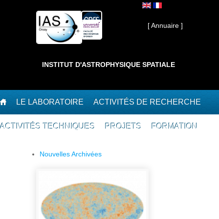
Aller au contenu principal
Interne ]
[ Annuaire ]
INSTITUT D'ASTROPHYSIQUE SPATIALE
LE LABORATOIRE
ACTIVITÉS DE RECHERCHE
ACTIVITÉS TECHNIQUES
PROJETS
FORMATION
Nouvelles Archivées