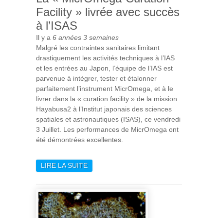
Facility » livrée avec succès
à l’ISAS
Il y a
6 années 3 semaines
Malgré les contraintes sanitaires limitant
drastiquement les activités techniques à l’IAS
et les entrées au Japon, l’équipe de l’IAS est
parvenue à intégrer, tester et étalonner
parfaitement l’instrument MicrOmega, et à le
livrer dans la « curation facility » de la mission
Hayabusa2 à l’Institut japonais des sciences
spatiales et astronautiques (ISAS), ce vendredi
3 Juillet. Les performances de MicrOmega ont
été démontrées excellentes.
LIRE LA SUITE
DE LA « MICROMEGA-
CURATION FACILITY »
LIVRÉE AVEC SUCCÈS À
L’ISAS