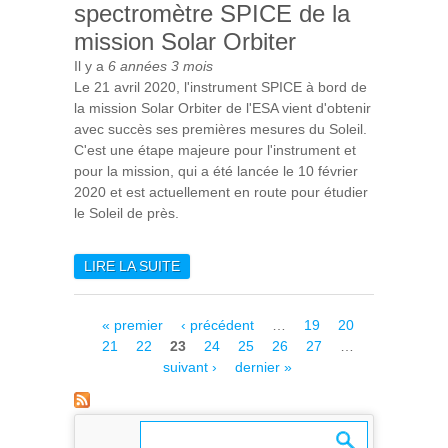
spectromètre SPICE de la
mission Solar Orbiter
Il y a
6 années 3 mois
Le 21 avril 2020, l'instrument SPICE à bord de
la mission Solar Orbiter de l'ESA vient d'obtenir
avec succès ses premières mesures du Soleil.
C'est une étape majeure pour l'instrument et
pour la mission, qui a été lancée le 10 février
2020 et est actuellement en route pour étudier
le Soleil de près.
LIRE LA SUITE
DE PREMIÈRE LUMIÈRE DU
SPECTROMÈTRE SPICE DE
LA MISSION SOLAR
Pages
« premier
‹ précédent
…
19
20
ORBITER
21
22
23
24
25
26
27
…
suivant ›
dernier »