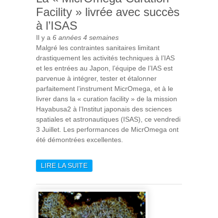
Facility » livrée avec succès
à l’ISAS
Il y a
6 années 4 semaines
Malgré les contraintes sanitaires limitant
drastiquement les activités techniques à l’IAS
et les entrées au Japon, l’équipe de l’IAS est
parvenue à intégrer, tester et étalonner
parfaitement l’instrument MicrOmega, et à le
livrer dans la « curation facility » de la mission
Hayabusa2 à l’Institut japonais des sciences
spatiales et astronautiques (ISAS), ce vendredi
3 Juillet. Les performances de MicrOmega ont
été démontrées excellentes.
LIRE LA SUITE
DE LA « MICROMEGA-
CURATION FACILITY »
LIVRÉE AVEC SUCCÈS À
L’ISAS