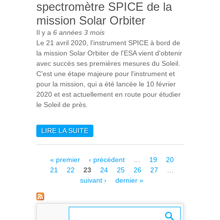
spectromètre SPICE de la
mission Solar Orbiter
Il y a
6 années 3 mois
Le 21 avril 2020, l'instrument SPICE à bord de
la mission Solar Orbiter de l'ESA vient d'obtenir
avec succès ses premières mesures du Soleil.
C'est une étape majeure pour l'instrument et
pour la mission, qui a été lancée le 10 février
2020 et est actuellement en route pour étudier
le Soleil de près.
LIRE LA SUITE
DE PREMIÈRE LUMIÈRE DU
SPECTROMÈTRE SPICE DE
LA MISSION SOLAR
Pages
« premier
‹ précédent
…
19
20
ORBITER
21
22
23
24
25
26
27
…
suivant ›
dernier »