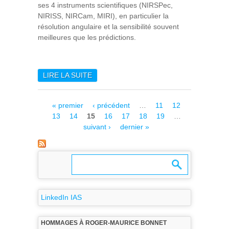
ses 4 instruments scientifiques (NIRSPec,
NIRISS, NIRCam, MIRI), en particulier la
résolution angulaire et la sensibilité souvent
meilleures que les prédictions.
LIRE LA SUITE
DE LE JWST : UN NOUVEL
OBSERVATOIRE SPATIAL
AUX PERFORMANCES
Pages
« premier
‹ précédent
…
11
12
SIDÉRANTES
13
14
15
16
17
18
19
…
suivant ›
dernier »
LinkedIn IAS
HOMMAGES À ROGER-MAURICE BONNET