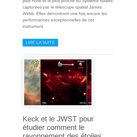
plus riche et la plus proche du Système solaire,
capturées par le télescope spatial James
Webb. Elles démontrent une fois encore les
performances exceptionnelles de cet
instrument.
LIRE LA SUITE
DE TÉLESCOPE JAMES
WEBB : PREMIÈRES IMAGES
DE LA NÉBULEUSE D’ORION
Keck et le JWST pour
étudier comment le
rayonnement des étoiles