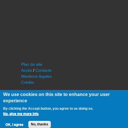
Plan du site
Accès
/
Contacts
Mentions légales
Crédits
We use cookies on this site to enhance your user
experience
By clicking the Accept button, you agree to us doing so.
No, give me more info
©
IAS - Institut d'Astrophysique Spatiale
OK, I agree
No, thanks
Université Paris Sud, Bâtiment 121
91405 Orsay FRANCE