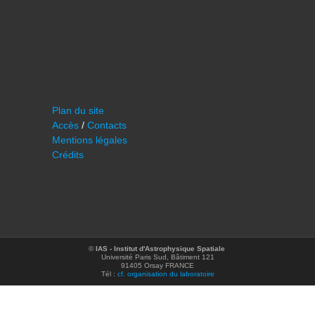
Plan du site
Accès
/
Contacts
Mentions légales
Crédits
©
IAS - Institut d'Astrophysique Spatiale
Université Paris Sud, Bâtiment 121
91405 Orsay FRANCE
Tél :
cf. organisation du laboratoire