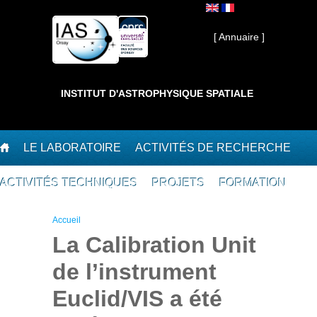
Aller au contenu principal
Interne ]
[ Annuaire ]
INSTITUT D'ASTROPHYSIQUE SPATIALE
LE LABORATOIRE
ACTIVITÉS DE RECHERCHE
ACTIVITÉS TECHNIQUES
PROJETS
FORMATION
Vous êtes ici
Accueil
La Calibration Unit
de l’instrument
Euclid/VIS a été