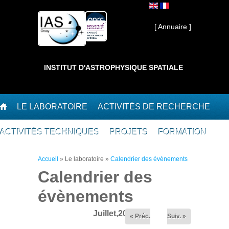
Aller au contenu principal
Interne ]
[ Annuaire ]
INSTITUT D'ASTROPHYSIQUE SPATIALE
LE LABORATOIRE
ACTIVITÉS DE RECHERCHE
ACTIVITÉS TECHNIQUES
PROJETS
FORMATION
Vous êtes ici
Accueil
»
Le laboratoire
»
Calendrier des évènements
Calendrier des
évènements
Juillet,2026
« Préc.
Suiv. »