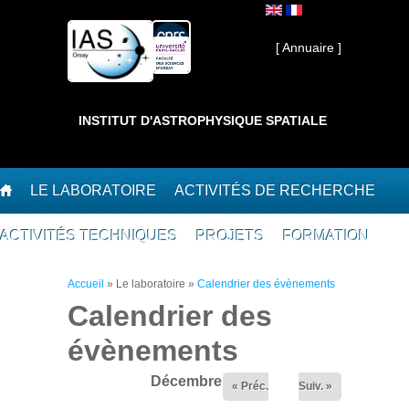
Aller au contenu principal
Interne ]
[ Annuaire ]
INSTITUT D'ASTROPHYSIQUE SPATIALE
LE LABORATOIRE
ACTIVITÉS DE RECHERCHE
ACTIVITÉS TECHNIQUES
PROJETS
FORMATION
Vous êtes ici
Accueil
»
Le laboratoire
»
Calendrier des évènements
Calendrier des
évènements
Décembre,2025
« Préc.
Suiv. »