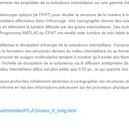
erminer les propriétés de la turbulence interstellaire sur une gamme d'
un télescope optique (le CFHT) pour étudier la structure de la matière à 
tellaire effectuées dans l'infrarouge. Une cartographie directe des nuag
 en détectant la lumière diffusée par les grains interstellaires. Des te
Programme MATLAS du CFHT ont révélé cette lumière de très faible bri
effectue la dissipation d'énergie de la turbulence interstellaire. Compr
e la formation des structures denses du milieu interstellaire où se form
schel de nuages moléculaires tendent à montrer qu'il existe des filame
'échelle de dissipation de la turbulence via la diffusion ambipolaire (la 
ieu interstellaire diffus est plus petite que 0.01 pc, ce qui apporte de
ues profondes initialement destinées à cartographier les structures stel
erme en fait des informations précieuses sur les processus physiques e
erso/mmiville/ATLAS/news_fr_long.html