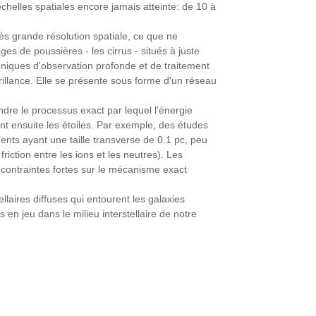
échelles spatiales encore jamais atteinte: de 10 à
très grande résolution spatiale, ce que ne
es de poussières - les cirrus - situés à juste
chniques d'observation profonde et de traitement
llance. Elle se présente sous forme d'un réseau
endre le processus exact par lequel l'énergie
ent ensuite les étoiles. Par exemple, des études
nts ayant une taille transverse de 0.1 pc, peu
friction entre les ions et les neutres). Les
s contraintes fortes sur le mécanisme exact
laires diffuses qui entourent les galaxies
n jeu dans le milieu interstellaire de notre