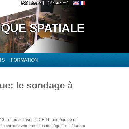
[ IAS Interne ]
[ Annuaire ]
IQUE SPATIALE
TS
FORMATION
que: le sondage à
ISE et au sol avec le CFHT, une équipe de
grés carrés avec une finesse inégalée. L'étude a