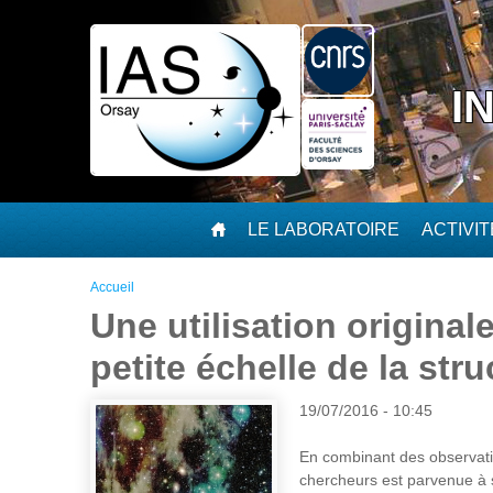
Aller au contenu principal
I
LE LABORATOIRE
ACTIVI
Vous êtes ici
Accueil
Une utilisation original
petite échelle de la stru
19/07/2016 - 10:45
En combinant des observati
chercheurs est parvenue à so