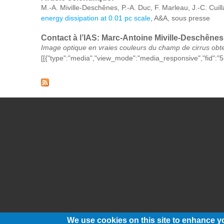
M.-A. Miville-Deschênes, P.-A. Duc, F. Marleau, J.-C. Cuil
energy dissipation at 0.01 pc scale
, A&A, sous presse
Contact à l’IAS:
Marc-Antoine Miville-Deschênes
Image optique en vraies couleurs du champ de cirrus 
[[{"type":"media","view_mode":"media_responsive","fid":"533
We use cookies on this site to enhance y