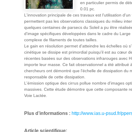
en particulier permis de dét
0.01 pc.
L'innovation principale de ces travaux est l'utilisation d'
permettent pas les observations classiques du milieu inters
quelques centaines de parsecs du Soleil a pu être réalisée
d'image spécifiques développées dans le cadre du Large 
complexe de filaments de toutes tailles.
Le gain en résolution permet d'atteindre les échelles où s'
cinétique se dissipe est primordial puisqu'il est au cœur d
récentes basées sur des observations infrarouges avec Her
importe leur masse. Ce fait observationnel a été attribué à l
chercheurs ont démontré que l'échelle de dissipation du mil
responsable de cette dissipation.
L'émission optique des cirrus pollue nombre d'images optiq
massives. Cette étude démontre que cette composante renf
Voie Lactée.
Plus d’informations :
http://www.ias.u-psud.fr/pp
Article scientifique: