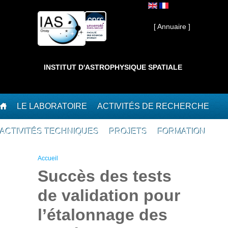
Aller au contenu principal
Interne ]
[ Annuaire ]
INSTITUT D'ASTROPHYSIQUE SPATIALE
LE LABORATOIRE
ACTIVITÉS DE RECHERCHE
ACTIVITÉS TECHNIQUES
PROJETS
FORMATION
Vous êtes ici
Accueil
Succès des tests
de validation pour
l’étalonnage des