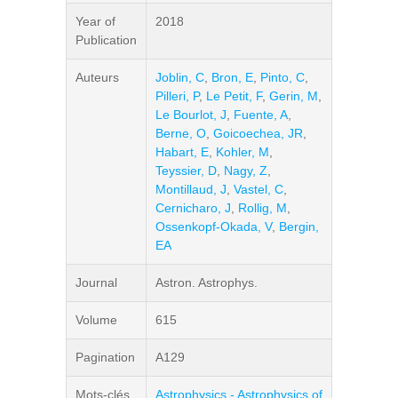
Year of
2018
Publication
Auteurs
Joblin, C
,
Bron, E
,
Pinto, C
,
Pilleri, P
,
Le Petit, F
,
Gerin, M
,
Le Bourlot, J
,
Fuente, A
,
Berne, O
,
Goicoechea, JR
,
Habart, E
,
Kohler, M
,
Teyssier, D
,
Nagy, Z
,
Montillaud, J
,
Vastel, C
,
Cernicharo, J
,
Rollig, M
,
Ossenkopf-Okada, V
,
Bergin,
EA
Journal
Astron. Astrophys.
Volume
615
Pagination
A129
Mots-clés
Astrophysics - Astrophysics of