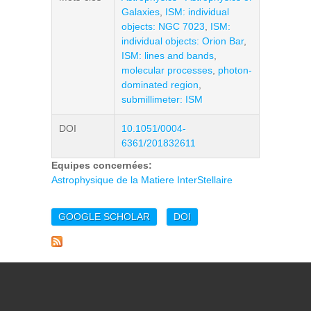
Galaxies
,
ISM: individual
objects: NGC 7023
,
ISM:
individual objects: Orion Bar
,
ISM: lines and bands
,
molecular processes
,
photon-
dominated region
,
submillimeter: ISM
DOI
10.1051/0004-
6361/201832611
Equipes concernées:
Astrophysique de la Matiere InterStellaire
GOOGLE SCHOLAR
DOI