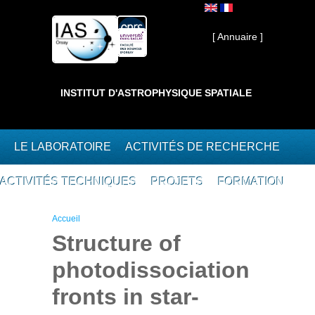
Aller au contenu principal
Interne ]
[ Annuaire ]
INSTITUT D'ASTROPHYSIQUE SPATIALE
LE LABORATOIRE
ACTIVITÉS DE RECHERCHE
ACTIVITÉS TECHNIQUES
PROJETS
FORMATION
Vous êtes ici
Accueil
Structure of
photodissociation
fronts in star-