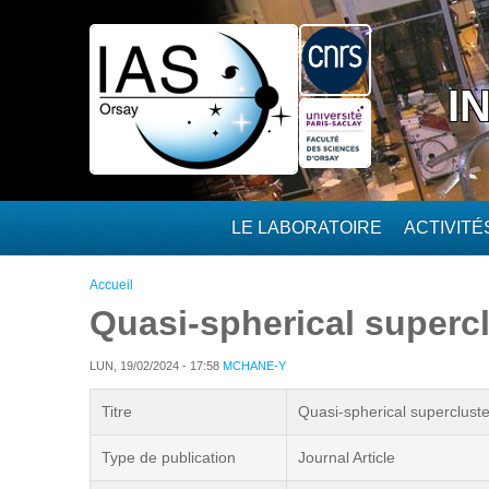
Aller au contenu principal
I
LE LABORATOIRE
ACTIVIT
Vous êtes ici
Accueil
Quasi-spherical superc
LUN, 19/02/2024 - 17:58
MCHANE-Y
Titre
Quasi-spherical superclust
Type de publication
Journal Article