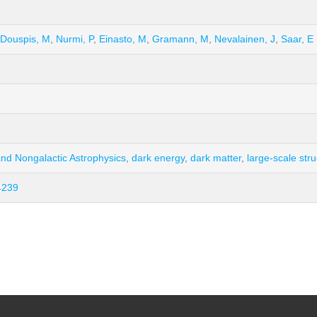
Douspis, M
,
Nurmi, P
,
Einasto, M
,
Gramann, M
,
Nevalainen, J
,
Saar, E
nd Nongalactic Astrophysics
,
dark energy
,
dark matter
,
large-scale str
4239