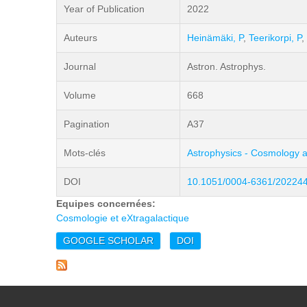
Year of Publication
2022
Auteurs
Heinämäki, P
,
Teerikorpi, P
,
Journal
Astron. Astrophys.
Volume
668
Pagination
A37
Mots-clés
Astrophysics - Cosmology a
DOI
10.1051/0004-6361/20224
Equipes concernées:
Cosmologie et eXtragalactique
GOOGLE SCHOLAR
DOI