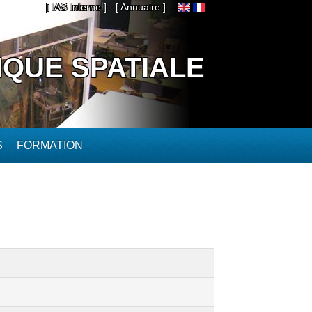
[ IAS Interne ]
[ Annuaire ]
IQUE SPATIALE
S
FORMATION