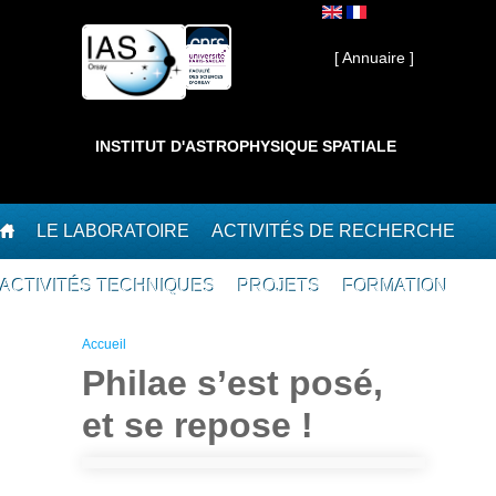
Aller au contenu principal
Interne ]
[ Annuaire ]
INSTITUT D'ASTROPHYSIQUE SPATIALE
LE LABORATOIRE
ACTIVITÉS DE RECHERCHE
ACTIVITÉS TECHNIQUES
PROJETS
FORMATION
Vous êtes ici
Accueil
Philae s’est posé,
et se repose !