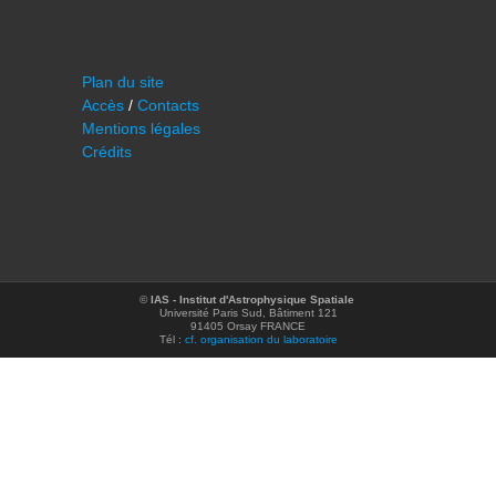
Plan du site
Accès
/
Contacts
Mentions légales
Crédits
©
IAS - Institut d'Astrophysique Spatiale
Université Paris Sud, Bâtiment 121
91405 Orsay FRANCE
Tél :
cf. organisation du laboratoire