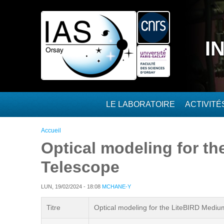
Aller au contenu principal
I
LE LABORATOIRE
ACTIVIT
Vous êtes ici
Accueil
Optical modeling for t
Telescope
LUN, 19/02/2024 - 18:08
MCHANE-Y
Titre
Optical modeling for the LiteBIRD Medi