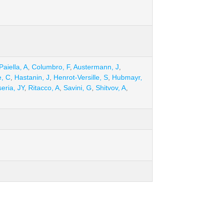
Paiella, A
,
Columbro, F
,
Austermann, J
,
, C
,
Hastanin, J
,
Henrot-Versille, S
,
Hubmayr,
eria, JY
,
Ritacco, A
,
Savini, G
,
Shitvov, A
,