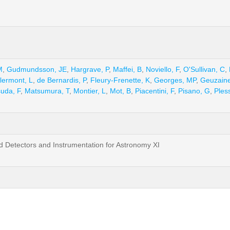
M
,
Gudmundsson, JE
,
Hargrave, P
,
Maffei, B
,
Noviello, F
,
O'Sullivan, C
,
lermont, L
,
de Bernardis, P
,
Fleury-Frenette, K
,
Georges, MP
,
Geuzaine
uda, F
,
Matsumura, T
,
Montier, L
,
Mot, B
,
Piacentini, F
,
Pisano, G
,
Pless
red Detectors and Instrumentation for Astronomy XI