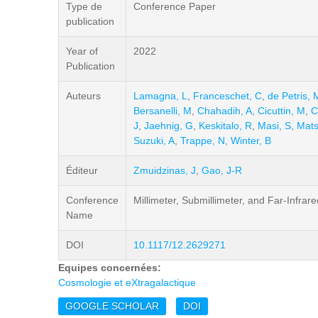
Type de
Conference Paper
publication
Year of
2022
Publication
Auteurs
Lamagna, L
,
Franceschet, C
,
de Petris, 
Bersanelli, M
,
Chahadih, A
,
Cicuttin, M
,
C
J
,
Jaehnig, G
,
Keskitalo, R
,
Masi, S
,
Mats
Suzuki, A
,
Trappe, N
,
Winter, B
Éditeur
Zmuidzinas, J
,
Gao, J-R
Conference
Millimeter, Submillimeter, and Far-Infra
Name
DOI
10.1117/12.2629271
Equipes concernées:
Cosmologie et eXtragalactique
GOOGLE SCHOLAR
DOI