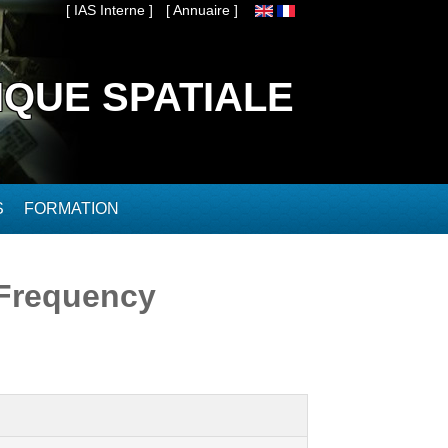
[ IAS Interne ]
[ Annuaire ]
IQUE SPATIALE
S
FORMATION
 Frequency