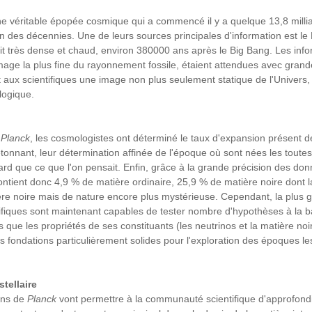
 une véritable épopée cosmique qui a commencé il y a quelque 13,8 milli
bien des décennies. Une de leurs sources principales d'information est 
ait très dense et chaud, environ 380000 ans après le Big Bang. Les info
age la plus fine du rayonnement fossile, étaient attendues avec grand
nit aux scientifiques une image non plus seulement statique de l'Univer
logique.
e
Planck
, les cosmologistes ont déterminé le taux d'expansion présent de
étonnant, leur détermination affinée de l'époque où sont nées les toutes
tard que ce que l'on pensait. Enfin, grâce à la grande précision des do
contient donc 4,9 % de matière ordinaire, 25,9 % de matière noire dont 
ière noire mais de nature encore plus mystérieuse. Cependant, la plus g
entifiques sont maintenant capables de tester nombre d'hypothèses à la
s que les propriétés de ses constituants (les neutrinos et la matière no
fondations particulièrement solides pour l'exploration des époques les p
tellaire
ons de
Planck
vont permettre à la communauté scientifique d'approfond