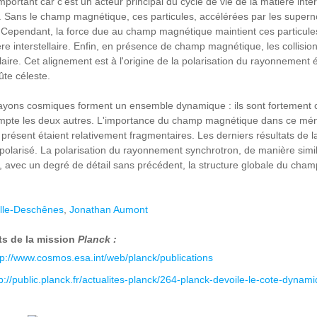
rtant car c'est un acteur principal du cycle de vie de la matière inte
. Sans le champ magnétique, ces particules, accélérées par les superno
re. Cependant, la force due au champ magnétique maintient ces particules
re interstellaire. Enfin, en présence de champ magnétique, les collis
llaire. Cet alignement est à l'origine de la polarisation du rayonnement 
ûte céleste.
rayons cosmiques forment un ensemble dynamique : ils sont fortement c
mpte les deux autres. L'importance du champ magnétique dans ce ména
à présent étaient relativement fragmentaires. Les derniers résultats de 
olarisé. La polarisation du rayonnement synchrotron, de manière similai
, avec un degré de détail sans précédent, la structure globale du cha
ille-Deschênes
,
Jonathan Aumont
ts de la mission
Planck :
tp://www.cosmos.esa.int/web/planck/publications
p://public.planck.fr/actualites-planck/264-planck-devoile-le-cote-dynam