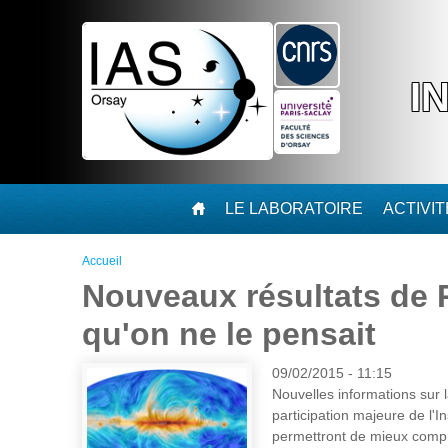
Aller au contenu principal
I
LE LABORATOIRE
ACTIVI
Vous êtes ici
Accueil
Nouveaux résultats de P
qu'on ne le pensait
09/02/2015 - 11:15
Nouvelles informations sur l
participation majeure de l'In
permettront de mieux compre