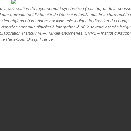
 la polarisation du rayonnement synchrotron (gauche) et de la poussi
leurs représentent l'intensité de l'émission tandis que la texture reflète 
s les régions où la texture est lisse, elle indique la direction du champ
onnées sont plus difficiles à interpréter là où la texture est très irrégul
collaboration Planck / M.-A. Miville-Deschênes, CNRS – Institut d’Astro
sité Paris-Sud, Orsay, France