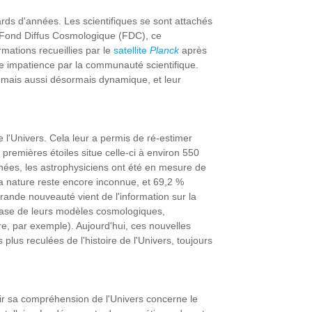
ards d'années. Les scientifiques se sont attachés
le Fond Diffus Cosmologique (FDC), ce
rmations recueillies par le
satellite
Planck
après
e impatience par la communauté scientifique.
s, mais aussi désormais dynamique, et leur
 l'Univers. Cela leur a permis de ré-estimer
 premières étoiles situe celle-ci à environ 550
nnées, les astrophysiciens ont été en mesure de
la nature reste encore inconnue, et 69,2 %
rande nouveauté vient de l'information sur la
 base de leurs modèles cosmologiques,
ire, par exemple). Aujourd'hui, ces nouvelles
lus reculées de l'histoire de l'Univers, toujours
ir sa compréhension de l'Univers concerne le