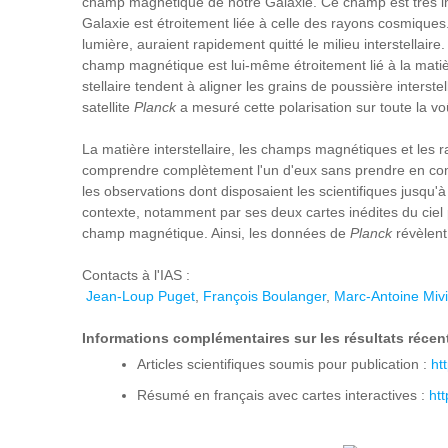
champ magnétique de notre Galaxie. Ce champ est très impo
Galaxie est étroitement liée à celle des rayons cosmiques
lumière, auraient rapidement quitté le milieu interstellai
champ magnétique est lui-même étroitement lié à la matiè
stellaire tendent à aligner les grains de poussière interste
satellite
Planck
a mesuré cette polarisation sur toute la vo
La matière interstellaire, les champs magnétiques et les 
comprendre complètement l'un d'eux sans prendre en co
les observations dont disposaient les scientifiques jusqu'
contexte, notamment par ses deux cartes inédites du ciel p
champ magnétique. Ainsi, les données de
Planck
révèlent
Contacts à l'IAS :
Jean-Loup Puget
,
François Boulanger
,
Marc-Antoine Miv
Informations complémentaires sur les résultats récen
Articles scientifiques soumis pour publication :
ht
Résumé en français avec cartes interactives :
htt