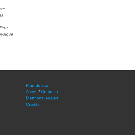
ère
sa
ière.
physique
Plan du site
Accès
/
Contacts
Mentions légales
Crédits