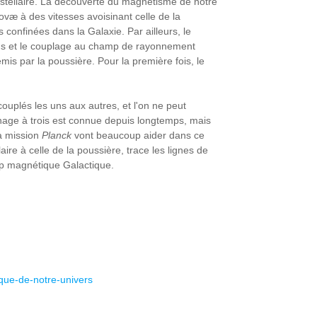
rstellaire. La découverte du magnétisme de notre
væ à des vitesses avoisinant celle de la
 confinées dans la Galaxie. Par ailleurs, le
ions et le couplage au champ de rayonnement
émis par la poussière. Pour la première fois, le
ouplés les uns aux autres, et l'on ne peut
ge à trois est connue depuis longtemps, mais
la mission
Planck
vont beaucoup aider dans ce
re à celle de la poussière, trace les lignes de
mp magnétique Galactique.
ique-de-notre-univers