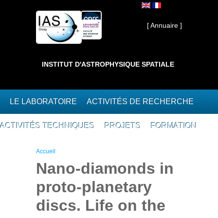
Aller au contenu principal
Interne ]
[ Annuaire ]
INSTITUT D'ASTROPHYSIQUE SPATIALE
LE LABORATOIRE
ACTIVITÉS DE RECHERCHE
ACTIVITÉS TECHNIQUES
PROJETS
FORMATION
Vous êtes ici
Accueil
Nano-diamonds in
proto-planetary
discs. Life on the