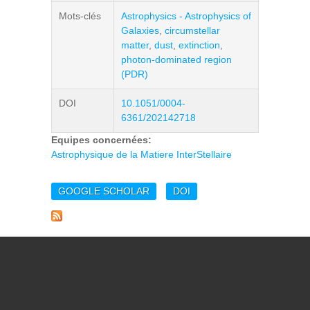
Mots-clés
Astrophysics - Astrophysics of
Galaxies
,
circumstellar
matter
,
dust
,
extinction
,
photon-dominated region
(PDR)
DOI
10.1051/0004-
6361/202142718
Equipes concernées:
Astrophysique de la Matiere InterStellaire
GOOGLE SCHOLAR
DOI