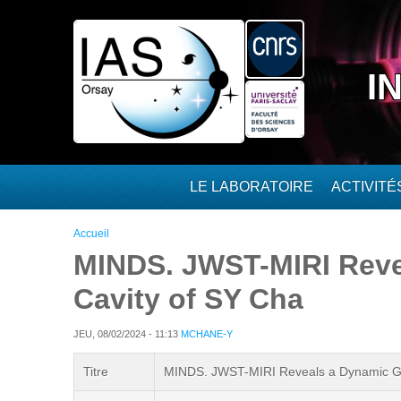
Aller au contenu principal
I
LE LABORATOIRE
ACTIVIT
Vous êtes ici
Accueil
MINDS. JWST-MIRI Revea
Cavity of SY Cha
JEU, 08/02/2024 - 11:13
MCHANE-Y
Titre
MINDS. JWST-MIRI Reveals a Dynamic Gas