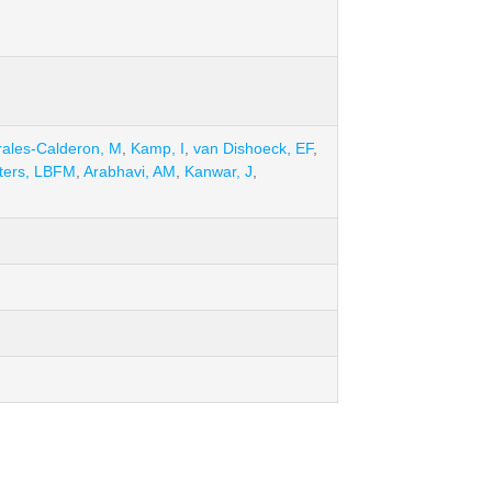
ales-Calderon, M
,
Kamp, I
,
van Dishoeck, EF
,
ters, LBFM
,
Arabhavi, AM
,
Kanwar, J
,