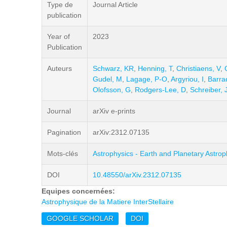
Type de
Journal Article
publication
Year of
2023
Publication
Auteurs
Schwarz, KR
,
Henning, T
,
Christiaens, V
,
Gudel, M
,
Lagage, P-O
,
Argyriou, I
,
Barra
Olofsson, G
,
Rodgers-Lee, D
,
Schreiber, 
Journal
arXiv e-prints
Pagination
arXiv:2312.07135
Mots-clés
Astrophysics - Earth and Planetary Astrop
DOI
10.48550/arXiv.2312.07135
Equipes concernées:
Astrophysique de la Matiere InterStellaire
GOOGLE SCHOLAR
DOI