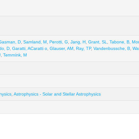
Gasman, D
,
Samland, M
,
Perotti, G
,
Jang, H
,
Grant, SL
,
Tabone, B
,
Mor
do, D
,
Garatti, ACaratti o
,
Glauser, AM
,
Ray, TP
,
Vandenbussche, B
,
Wa
J
,
Temmink, M
hysics
,
Astrophysics - Solar and Stellar Astrophysics