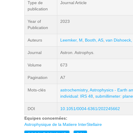
Type de
Journal Article
publication
Year of
2023
Publication
Auteurs
Leemker, M
,
Booth, AS
,
van Dishoeck,
Journal
Astron. Astrophys.
Volume
673
Pagination
A7
Mots-clés
astrochemistry
,
Astrophysics - Earth a
individual: IRS 48
,
submillimeter: plan
DOI
10.1051/0004-6361/202245662
Equipes concernées:
Astrophysique de la Matiere InterStellaire