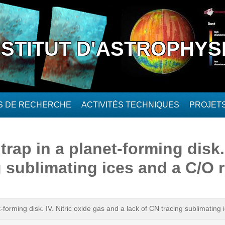
NSTITUT D'ASTROPHYS
ÉS DE RECHERCHE
ACTIVITÉS TECHNIQUES
PROJET
rap in a planet-forming disk. 
g sublimating ices and a C/O r
-forming disk. IV. Nitric oxide gas and a lack of CN tracing sublimating 