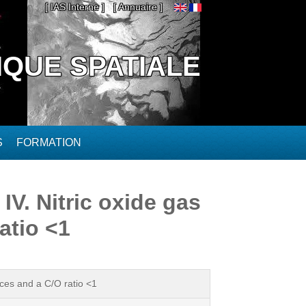
[ IAS Interne ]
[ Annuaire ]
IQUE SPATIALE
S
FORMATION
IV. Nitric oxide gas
atio <1
ices and a C/O ratio <1