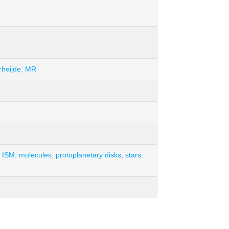
heijde, MR
,
ISM: molecules
,
protoplanetary disks
,
stars: