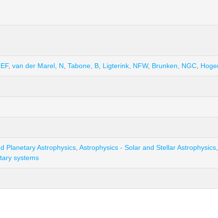
 EF
,
van der Marel, N
,
Tabone, B
,
Ligterink, NFW
,
Brunken, NGC
,
Hoger
nd Planetary Astrophysics
,
Astrophysics - Solar and Stellar Astrophysics
etary systems