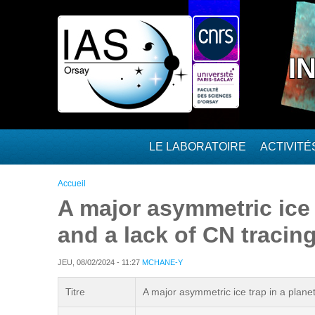
Aller au contenu principal
I
LE LABORATOIRE
ACTIVIT
Vous êtes ici
Accueil
A major asymmetric ice t
and a lack of CN tracin
JEU, 08/02/2024 - 11:27
MCHANE-Y
Titre
A major asymmetric ice trap in a planet