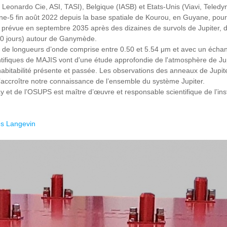
, Leonardo Cie, ASI, TASI), Belgique (IASB) et Etats-Unis (Viavi, Tele
ane-5 fin août 2022 depuis la base spatiale de Kourou, en Guyane, pour
est prévue en septembre 2035 après des dizaines de survols de Jupiter,
 130 jours) autour de Ganymède.
 longueurs d’onde comprise entre 0.50 et 5.54 μm et avec un échanti
tifiques de MAJIS vont d'une étude approfondie de l'atmosphère de Jupi
abitabilité présente et passée. Les observations des anneaux de Jupiter
d’accroître notre connaissance de l’ensemble du système Jupiter.
ay et de l’OSUPS est maître d’œuvre et responsable scientifique de l’i
s Langevin