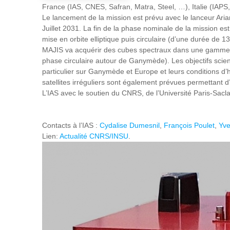
France (IAS, CNES, Safran, Matra, Steel, …), Italie (IAPS
Le lancement de la mission est prévu avec le lanceur Ari
Juillet 2031. La fin de la phase nominale de la mission 
mise en orbite elliptique puis circulaire (d’une durée de
MAJIS va acquérir des cubes spectraux dans une gamme de
phase circulaire autour de Ganymède). Les objectifs scien
particulier sur Ganymède et Europe et leurs conditions d’h
satellites irréguliers sont également prévues permettant 
L’IAS avec le soutien du CNRS, de l’Université Paris-Sacl
Contacts à l’IAS :
Cydalise Dumesnil
,
François Poulet
,
Yve
Lien:
Actualité CNRS/INSU
.