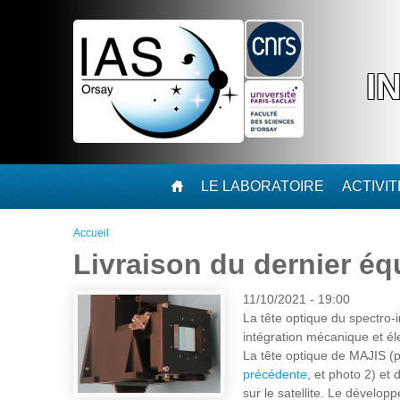
Aller au contenu principal
I
LE LABORATOIRE
ACTIVI
Vous êtes ici
Accueil
Livraison du dernier éq
11/10/2021 - 19:00
La tête optique du spectro-
intégration mécanique et éle
La tête optique de MAJIS (ph
précédente
, et photo 2) et
sur le satellite. Le dévelop