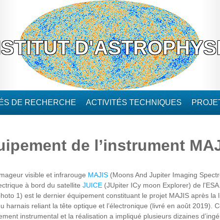
NSTITUT D'ASTROPHYS
TÉS DE RECHERCHE
ACTIVITÉS TECHNIQUES
PROJE
uipement de l’instrument MAJ
imageur visible et infrarouge
MAJIS
(Moons And Jupiter Imaging Spectrom
ctrique à bord du satellite
JUICE
(JUpiter ICy moon Explorer) de l'ESA
oto 1) est le dernier équipement constituant le projet MAJIS après la li
 du harnais reliant la tête optique et l’électronique (livré en août 2019
pement instrumental et la réalisation a impliqué plusieurs dizaines d’ingé