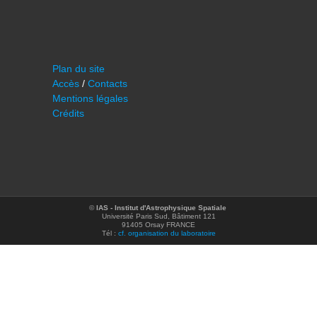
Plan du site
Accès
/
Contacts
Mentions légales
Crédits
©
IAS - Institut d'Astrophysique Spatiale
Université Paris Sud, Bâtiment 121
91405 Orsay FRANCE
Tél :
cf. organisation du laboratoire