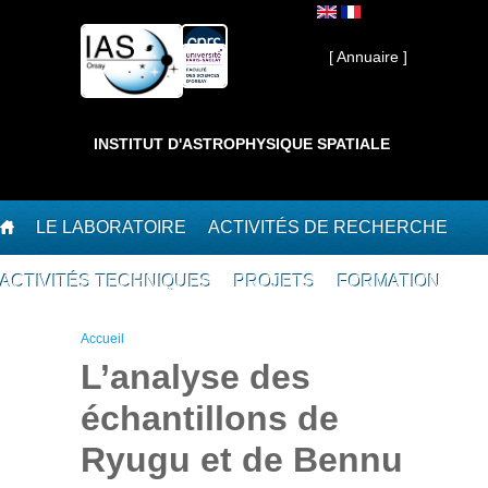
Aller au contenu principal
Interne ]
[ Annuaire ]
INSTITUT D'ASTROPHYSIQUE SPATIALE
LE LABORATOIRE
ACTIVITÉS DE RECHERCHE
ACTIVITÉS TECHNIQUES
PROJETS
FORMATION
Vous êtes ici
Accueil
L’analyse des
échantillons de
Ryugu et de Bennu