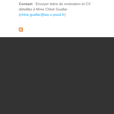
Contact
: Envoyer lettre de motivation et CV
détaillés à Mme Chloë Guallar
(
chloe.guallar@ias.u-psud.fr
)