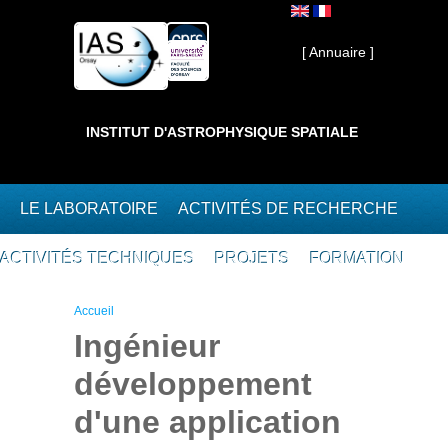
Aller au contenu principal
Interne ]
[ Annuaire ]
INSTITUT D'ASTROPHYSIQUE SPATIALE
LE LABORATOIRE
ACTIVITÉS DE RECHERCHE
ACTIVITÉS TECHNIQUES
PROJETS
FORMATION
Vous êtes ici
Accueil
Ingénieur
développement
d'une application