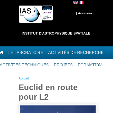
Aller au contenu principal
Interne ]
[ Annuaire ]
INSTITUT D'ASTROPHYSIQUE SPATIALE
LE LABORATOIRE
ACTIVITÉS DE RECHERCHE
ACTIVITÉS TECHNIQUES
PROJETS
FORMATION
Vous êtes ici
Accueil
Euclid en route
pour L2