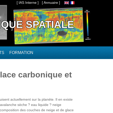
[ IAS Interne ]
[ Annuaire ]
IQUE SPATIALE
TS
FORMATION
glace carbonique et
sent actuellement sur la planète. Il en existe
 : avalanche sèche ? eau liquide ? neige
a composition des couches de neige et de glace