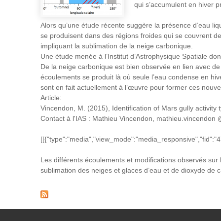
qui s’accumulent en hiver p
Alors qu’une étude récente suggère la présence d’eau liq
se produisent dans des régions froides qui se couvrent d
impliquant la sublimation de la neige carbonique.
Une étude menée à l’Institut d’Astrophysique Spatiale do
De la neige carbonique est bien observée en lien avec 
écoulements se produit là où seule l’eau condense en hive
sont en fait actuellement à l’œuvre pour former ces nou
Article:
Vincendon, M. (2015), Identification of Mars gully activity
Contact à l'IAS : Mathieu Vincendon, mathieu.vincendon 
[[{"type":"media","view_mode":"media_responsive","fid":"472
Les différents écoulements et modifications observés sur 
sublimation des neiges et glaces d’eau et de dioxyde de 