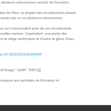
e plusieurs mécanismes actuels de formation.
lées de Mars, la plupart des écoulements actuels
t causés par un ou plusieurs mécanismes
lace qui s’accumulent près de ces écoulements.
velles ravines. Cependant, une partie des
t la neige carbonique et d’autre la glace d’eau,
oi:
10.1002/2015JE004909
af:Image","width":"840"}}]]
 comparés aux périodes de formation et