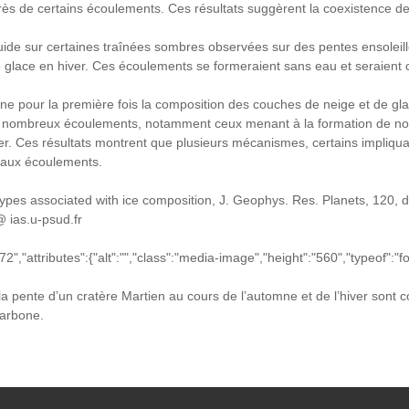
rès de certains écoulements. Ces résultats suggèrent la coexistence d
uide sur certaines traînées sombres observées sur des pentes ensoleil
e glace en hiver. Ces écoulements se formeraient sans eau et seraien
nne pour la première fois la composition des couches de neige et de g
de nombreux écoulements, notamment ceux menant à la formation de nou
r. Ces résultats montrent que plusieurs mécanismes, certains impliquan
veaux écoulements.
 types associated with ice composition, J. Geophys. Res. Planets, 120, d
@ ias.u-psud.fr
","attributes":{"alt":"","class":"media-image","height":"560","typeof":"fo
la pente d’un cratère Martien au cours de l’automne et de l’hiver sont
carbone.