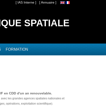
[ IAS Interne ]
[ Annuaire ]
IQUE SPATIALE
S
FORMATION
 H/F en CDD d'un an renouvelable.
on avec les grandes agences spatiales nationales et
es, opérations, exploitation scientifique).