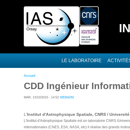
Aller au contenu principal
I
LE LABORATOIRE
ACTIVIT
Vous êtes ici
Accueil
CDD Ingénieur Informat
MAR, 13/10/2015 - 14:52
WEBADM
L'
Institut d'Astrophysique Spatiale, CNRS / Université
L'Institut d'Astrophysique Spatiale est un laboratoire CNRS /Univers
internationales (CNES, ESA, NASA, etc) il réalise des grands instru