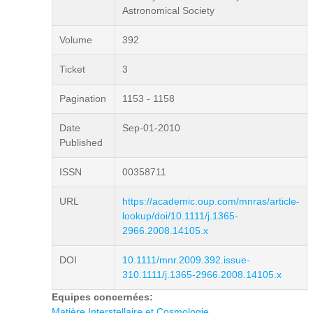
Astronomical Society
Volume
392
Ticket
3
Pagination
1153 - 1158
Date
Sep-01-2010
Published
ISSN
00358711
URL
https://academic.oup.com/mnras/article-
lookup/doi/10.1111/j.1365-
2966.2008.14105.x
DOI
10.1111/mnr.2009.392.issue-
310.1111/j.1365-2966.2008.14105.x
Equipes concernées:
Matière Interstellaire et Cosmologie