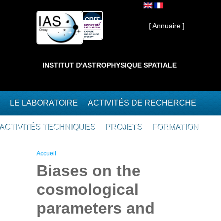
Aller au contenu principal
Interne ]
[ Annuaire ]
INSTITUT D'ASTROPHYSIQUE SPATIALE
LE LABORATOIRE
ACTIVITÉS DE RECHERCHE
ACTIVITÉS TECHNIQUES
PROJETS
FORMATION
Vous êtes ici
Accueil
Biases on the
cosmological
parameters and