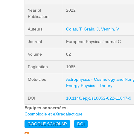
Year of
2022
Publication
Auteurs
Colas, T
,
Grain, J
,
Vennin, V
Journal
European Physical Journal C
Volume
82
Pagination
1085
Mots-clés
Astrophysics - Cosmology and Nonga
Energy Physics - Theory
DOI
10.1140/epjc/s10052-022-11047-9
Equipes concernées:
Cosmologie et eXtragalactique
GOOGLE SCHOLAR
DOI