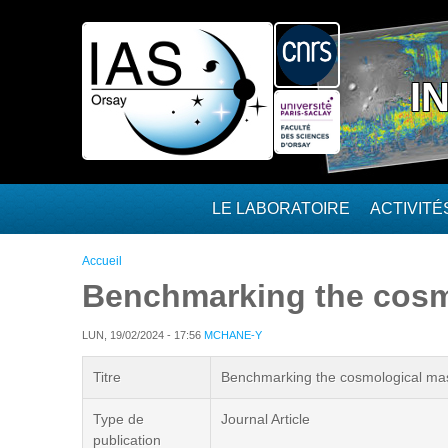
Aller au contenu principal
I
LE LABORATOIRE
ACTIVIT
Vous êtes ici
Accueil
Benchmarking the cosm
LUN, 19/02/2024 - 17:56
MCHANE-Y
Titre
Benchmarking the cosmological mas
Type de
Journal Article
publication