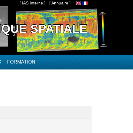
[ IAS Interne ]
[ Annuaire ]
IQUE SPATIALE
S
FORMATION