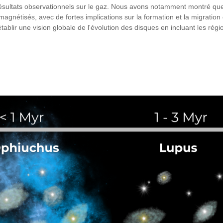
résultats observationnels sur le gaz. Nous avons notamment montré que
magnétisés, avec de fortes implications sur la formation et la migratio
ablir une vision globale de l'évolution des disques en incluant les régio