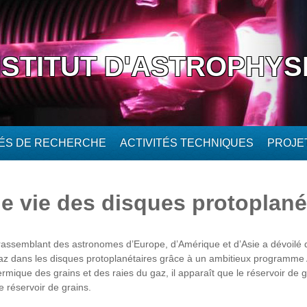
NSTITUT D'ASTROPHYS
TÉS DE RECHERCHE
ACTIVITÉS TECHNIQUES
PROJE
e vie des disques protoplané
ssemblant des astronomes d’Europe, d’Amérique et d’Asie a dévoilé de
gaz dans les disques protoplanétaires grâce à un ambitieux programme
rmique des grains et des raies du gaz, il apparaît que le réservoir de
e réservoir de grains.