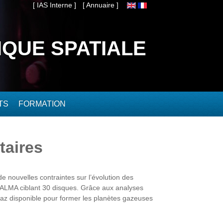
[ IAS Interne ]
[ Annuaire ]
IQUE SPATIALE
TS
FORMATION
taires
 nouvelles contraintes sur l’évolution des
 ALMA ciblant 30 disques. Grâce aux analyses
 gaz disponible pour former les planètes gazeuses