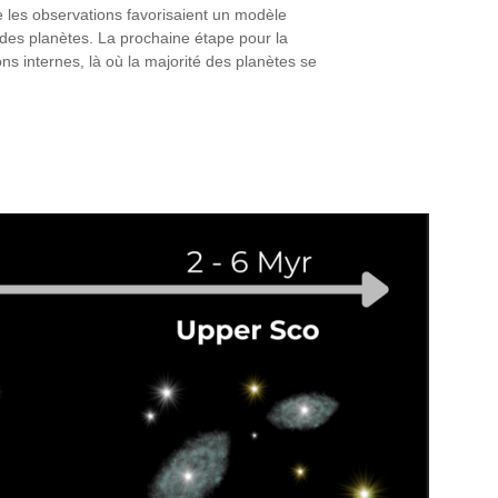
 les observations favorisaient un modèle
n des planètes. La prochaine étape pour la
ns internes, là où la majorité des planètes se