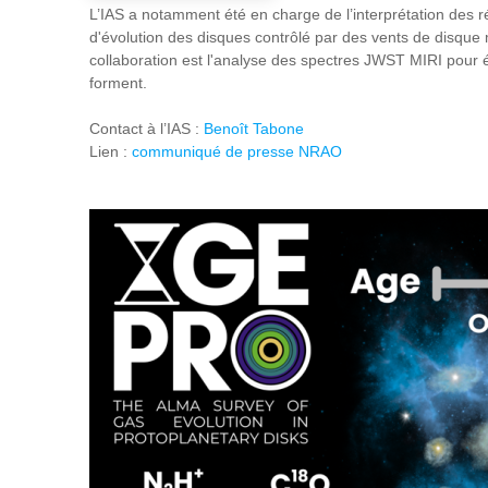
L’IAS a notamment été en charge de l’interprétation des 
d'évolution des disques contrôlé par des vents de disque 
collaboration est l'analyse des spectres JWST MIRI pour ét
forment.
Contact à l’IAS :
Benoît Tabone
Lien :
communiqué de presse NRAO