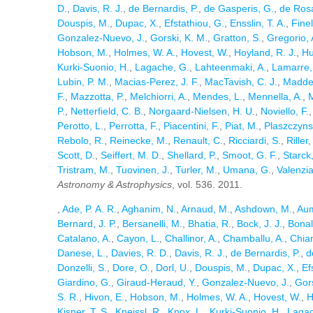
D.
,
Davis, R. J.
,
de Bernardis, P.
,
de Gasperis, G.
,
de Rosa
Douspis, M.
,
Dupac, X.
,
Efstathiou, G.
,
Ensslin, T. A.
,
Finell
Gonzalez-Nuevo, J.
,
Gorski, K. M.
,
Gratton, S.
,
Gregorio, 
Hobson, M.
,
Holmes, W. A.
,
Hovest, W.
,
Hoyland, R. J.
,
Hu
Kurki-Suonio, H.
,
Lagache, G.
,
Lahteenmaki, A.
,
Lamarre,
Lubin, P. M.
,
Macias-Perez, J. F.
,
MacTavish, C. J.
,
Madde
F.
,
Mazzotta, P.
,
Melchiorri, A.
,
Mendes, L.
,
Mennella, A.
,
M
P.
,
Netterfield, C. B.
,
Norgaard-Nielsen, H. U.
,
Noviello, F.
Perotto, L.
,
Perrotta, F.
,
Piacentini, F.
,
Piat, M.
,
Plaszczynsk
Rebolo, R.
,
Reinecke, M.
,
Renault, C.
,
Ricciardi, S.
,
Riller,
Scott, D.
,
Seiffert, M. D.
,
Shellard, P.
,
Smoot, G. F.
,
Starck,
Tristram, M.
,
Tuovinen, J.
,
Turler, M.
,
Umana, G.
,
Valenzia
Astronomy & Astrophysics
, vol. 536. 2011.
,
Ade, P. A. R.
,
Aghanim, N.
,
Arnaud, M.
,
Ashdown, M.
,
Aum
Bernard, J. P.
,
Bersanelli, M.
,
Bhatia, R.
,
Bock, J. J.
,
Bonal
Catalano, A.
,
Cayon, L.
,
Challinor, A.
,
Chamballu, A.
,
Chian
Danese, L.
,
Davies, R. D.
,
Davis, R. J.
,
de Bernardis, P.
,
d
Donzelli, S.
,
Dore, O.
,
Dorl, U.
,
Douspis, M.
,
Dupac, X.
,
Ef
Giardino, G.
,
Giraud-Heraud, Y.
,
Gonzalez-Nuevo, J.
,
Gors
S. R.
,
Hivon, E.
,
Hobson, M.
,
Holmes, W. A.
,
Hovest, W.
,
H
Kisner, T. S.
,
Kneissl, R.
,
Knox, L.
,
Kurki-Suonio, H.
,
Lagac