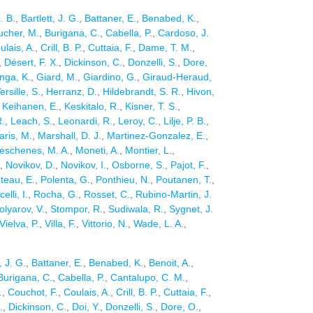
. B.
,
Bartlett, J. G.
,
Battaner, E.
,
Benabed, K.
,
ucher, M.
,
Burigana, C.
,
Cabella, P.
,
Cardoso, J.
ulais, A.
,
Crill, B. P.
,
Cuttaia, F.
,
Dame, T. M.
,
,
Désert, F. X.
,
Dickinson, C.
,
Donzelli, S.
,
Dore,
nga, K.
,
Giard, M.
,
Giardino, G.
,
Giraud-Heraud,
rsille, S.
,
Herranz, D.
,
Hildebrandt, S. R.
,
Hivon,
,
Keihanen, E.
,
Keskitalo, R.
,
Kisner, T. S.
,
R.
,
Leach, S.
,
Leonardi, R.
,
Leroy, C.
,
Lilje, P. B.
,
aris, M.
,
Marshall, D. J.
,
Martinez-Gonzalez, E.
,
Deschenes, M. A.
,
Moneti, A.
,
Montier, L.
,
,
Novikov, D.
,
Novikov, I.
,
Osborne, S.
,
Pajot, F.
,
teau, E.
,
Polenta, G.
,
Ponthieu, N.
,
Poutanen, T.
,
elli, I.
,
Rocha, G.
,
Rosset, C.
,
Rubino-Martin, J.
olyarov, V.
,
Stompor, R.
,
Sudiwala, R.
,
Sygnet, J.
Vielva, P.
,
Villa, F.
,
Vittorio, N.
,
Wade, L. A.
,
, J. G.
,
Battaner, E.
,
Benabed, K.
,
Benoit, A.
,
Burigana, C.
,
Cabella, P.
,
Cantalupo, C. M.
,
.
,
Couchot, F.
,
Coulais, A.
,
Crill, B. P.
,
Cuttaia, F.
,
.
,
Dickinson, C.
,
Doi, Y.
,
Donzelli, S.
,
Dore, O.
,