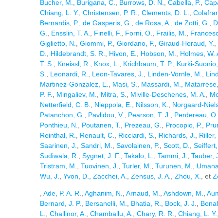
Bucher, M.
,
Burigana, C.
,
Burrows, D. N.
,
Cabella, P.
,
Capa
Chiang, L. Y.
,
Christensen, P. R.
,
Clements, D. L.
,
Colafra
Bernardis, P.
,
de Gasperis, G.
,
de Rosa, A.
,
de Zotti, G.
,
D
G.
,
Ensslin, T. A.
,
Finelli, F.
,
Forni, O.
,
Frailis, M.
,
Francesc
Giglietto, N.
,
Giommi, P.
,
Giordano, F.
,
Giraud-Heraud, Y.
,
D.
,
Hildebrandt, S. R.
,
Hivon, E.
,
Hobson, M.
,
Holmes, W. 
T. S.
,
Kneissl, R.
,
Knox, L.
,
Krichbaum, T. P.
,
Kurki-Suonio,
S.
,
Leonardi, R.
,
Leon-Tavares, J.
,
Linden-Vornle, M.
,
Lind
Martinez-Gonzalez, E.
,
Masi, S.
,
Massardi, M.
,
Matarrese,
P. F.
,
Mingaliev, M.
,
Mitra, S.
,
Miville-Deschenes, M. A.
,
Mo
Netterfield, C. B.
,
Nieppola, E.
,
Nilsson, K.
,
Norgaard-Niels
Patanchon, G.
,
Pavlidou, V.
,
Pearson, T. J.
,
Perdereau, O.
Ponthieu, N.
,
Poutanen, T.
,
Prezeau, G.
,
Procopio, P.
,
Pru
Reinthal, R.
,
Renault, C.
,
Ricciardi, S.
,
Richards, J.
,
Riller,
Saarinen, J.
,
Sandri, M.
,
Savolainen, P.
,
Scott, D.
,
Seiffert
Sudiwala, R.
,
Sygnet, J. F.
,
Takalo, L.
,
Tammi, J.
,
Tauber, J
Tristram, M.
,
Tuovinen, J.
,
Turler, M.
,
Turunen, M.
,
Umana
Wu, J.
,
Yvon, D.
,
Zacchei, A.
,
Zensus, J. A.
,
Zhou, X.
, et
Z
,
Ade, P. A. R.
,
Aghanim, N.
,
Arnaud, M.
,
Ashdown, M.
,
Aum
Bernard, J. P.
,
Bersanelli, M.
,
Bhatia, R.
,
Bock, J. J.
,
Bonal
L.
,
Challinor, A.
,
Chamballu, A.
,
Chary, R. R.
,
Chiang, L. Y.