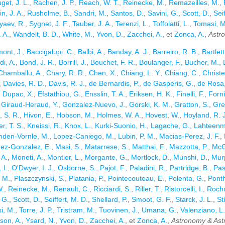
get, J. L.
,
Rachen, J. P.
,
Reach, W. T.
,
Reinecke, M.
,
Remazeilles, M.
,
n, J. A.
,
Rusholme, B.
,
Sandri, M.
,
Santos, D.
,
Savini, G.
,
Scott, D.
,
Sei
yaev, R.
,
Sygnet, J. F.
,
Tauber, J. A.
,
Terenzi, L.
,
Toffolatti, L.
,
Tomasi, M
 A.
,
Wandelt, B. D.
,
White, M.
,
Yvon, D.
,
Zacchei, A.
, et
Zonca, A.
,
Astr
ont, J.
,
Baccigalupi, C.
,
Balbi, A.
,
Banday, A. J.
,
Barreiro, R. B.
,
Bartlett
di, A.
,
Bond, J. R.
,
Borrill, J.
,
Bouchet, F. R.
,
Boulanger, F.
,
Bucher, M.
,
Chamballu, A.
,
Chary, R. R.
,
Chen, X.
,
Chiang, L. Y.
,
Chiang, C.
,
Christe
,
Davies, R. D.
,
Davis, R. J.
,
de Bernardis, P.
,
de Gasperis, G.
,
de Rosa,
,
Dupac, X.
,
Efstathiou, G.
,
Ensslin, T. A.
,
Eriksen, H. K.
,
Finelli, F.
,
Forni
,
Giraud-Heraud, Y.
,
Gonzalez-Nuevo, J.
,
Gorski, K. M.
,
Gratton, S.
,
Gre
, S. R.
,
Hivon, E.
,
Hobson, M.
,
Holmes, W. A.
,
Hovest, W.
,
Hoyland, R. J
r, T. S.
,
Kneissl, R.
,
Knox, L.
,
Kurki-Suonio, H.
,
Lagache, G.
,
Lahteenma
nden-Vornle, M.
,
Lopez-Caniego, M.
,
Lubin, P. M.
,
Macias-Perez, J. F.
,
nez-Gonzalez, E.
,
Masi, S.
,
Matarrese, S.
,
Matthai, F.
,
Mazzotta, P.
,
McG
 A.
,
Moneti, A.
,
Montier, L.
,
Morgante, G.
,
Mortlock, D.
,
Munshi, D.
,
Murp
 I.
,
O'Dwyer, I. J.
,
Osborne, S.
,
Pajot, F.
,
Paladini, R.
,
Partridge, B.
,
Pas
, M.
,
Plaszczynski, S.
,
Platania, P.
,
Pointecouteau, E.
,
Polenta, G.
,
Ponth
W.
,
Reinecke, M.
,
Renault, C.
,
Ricciardi, S.
,
Riller, T.
,
Ristorcelli, I.
,
Rocha
 G.
,
Scott, D.
,
Seiffert, M. D.
,
Shellard, P.
,
Smoot, G. F.
,
Starck, J. L.
,
Sti
i, M.
,
Torre, J. P.
,
Tristram, M.
,
Tuovinen, J.
,
Umana, G.
,
Valenziano, L.
son, A.
,
Ysard, N.
,
Yvon, D.
,
Zacchei, A.
, et
Zonca, A.
,
Astronomy & Ast