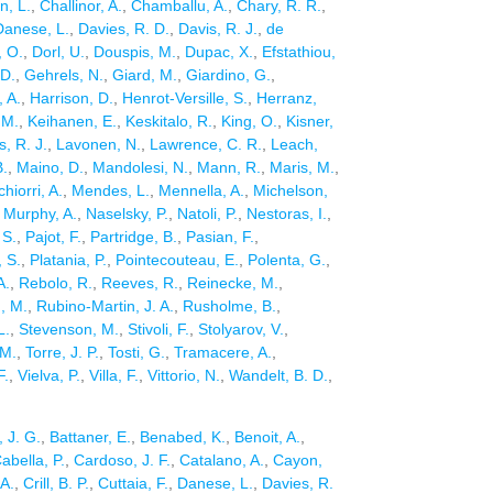
n, L.
,
Challinor, A.
,
Chamballu, A.
,
Chary, R. R.
,
Danese, L.
,
Davies, R. D.
,
Davis, R. J.
,
de
, O.
,
Dorl, U.
,
Douspis, M.
,
Dupac, X.
,
Efstathiou,
 D.
,
Gehrels, N.
,
Giard, M.
,
Giardino, G.
,
 A.
,
Harrison, D.
,
Henrot-Versille, S.
,
Herranz,
 M.
,
Keihanen, E.
,
Keskitalo, R.
,
King, O.
,
Kisner,
s, R. J.
,
Lavonen, N.
,
Lawrence, C. R.
,
Leach,
B.
,
Maino, D.
,
Mandolesi, N.
,
Mann, R.
,
Maris, M.
,
hiorri, A.
,
Mendes, L.
,
Mennella, A.
,
Michelson,
,
Murphy, A.
,
Naselsky, P.
,
Natoli, P.
,
Nestoras, I.
,
 S.
,
Pajot, F.
,
Partridge, B.
,
Pasian, F.
,
, S.
,
Platania, P.
,
Pointecouteau, E.
,
Polenta, G.
,
A.
,
Rebolo, R.
,
Reeves, R.
,
Reinecke, M.
,
, M.
,
Rubino-Martin, J. A.
,
Rusholme, B.
,
L.
,
Stevenson, M.
,
Stivoli, F.
,
Stolyarov, V.
,
 M.
,
Torre, J. P.
,
Tosti, G.
,
Tramacere, A.
,
F.
,
Vielva, P.
,
Villa, F.
,
Vittorio, N.
,
Wandelt, B. D.
,
, J. G.
,
Battaner, E.
,
Benabed, K.
,
Benoit, A.
,
abella, P.
,
Cardoso, J. F.
,
Catalano, A.
,
Cayon,
 A.
,
Crill, B. P.
,
Cuttaia, F.
,
Danese, L.
,
Davies, R.