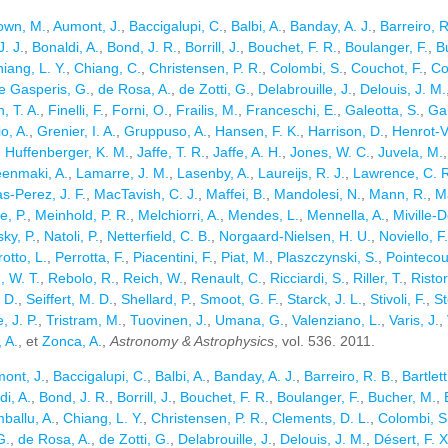
own, M.
,
Aumont, J.
,
Baccigalupi, C.
,
Balbi, A.
,
Banday, A. J.
,
Barreiro, R
J. J.
,
Bonaldi, A.
,
Bond, J. R.
,
Borrill, J.
,
Bouchet, F. R.
,
Boulanger, F.
,
B
iang, L. Y.
,
Chiang, C.
,
Christensen, P. R.
,
Colombi, S.
,
Couchot, F.
,
Co
e Gasperis, G.
,
de Rosa, A.
,
de Zotti, G.
,
Delabrouille, J.
,
Delouis, J. M.
, T. A.
,
Finelli, F.
,
Forni, O.
,
Frailis, M.
,
Franceschi, E.
,
Galeotta, S.
,
Ga
o, A.
,
Grenier, I. A.
,
Gruppuso, A.
,
Hansen, F. K.
,
Harrison, D.
,
Henrot-Ve
,
Huffenberger, K. M.
,
Jaffe, T. R.
,
Jaffe, A. H.
,
Jones, W. C.
,
Juvela, M.
enmaki, A.
,
Lamarre, J. M.
,
Lasenby, A.
,
Laureijs, R. J.
,
Lawrence, C. 
s-Perez, J. F.
,
MacTavish, C. J.
,
Maffei, B.
,
Mandolesi, N.
,
Mann, R.
,
M
, P.
,
Meinhold, P. R.
,
Melchiorri, A.
,
Mendes, L.
,
Mennella, A.
,
Miville-
ky, P.
,
Natoli, P.
,
Netterfield, C. B.
,
Norgaard-Nielsen, H. U.
,
Noviello, F.
otto, L.
,
Perrotta, F.
,
Piacentini, F.
,
Piat, M.
,
Plaszczynski, S.
,
Pointecou
 W. T.
,
Rebolo, R.
,
Reich, W.
,
Renault, C.
,
Ricciardi, S.
,
Riller, T.
,
Ristorc
 D.
,
Seiffert, M. D.
,
Shellard, P.
,
Smoot, G. F.
,
Starck, J. L.
,
Stivoli, F.
,
St
, J. P.
,
Tristram, M.
,
Tuovinen, J.
,
Umana, G.
,
Valenziano, L.
,
Varis, J.
,
 A.
, et
Zonca, A.
,
Astronomy & Astrophysics
, vol. 536. 2011.
ont, J.
,
Baccigalupi, C.
,
Balbi, A.
,
Banday, A. J.
,
Barreiro, R. B.
,
Bartlett
di, A.
,
Bond, J. R.
,
Borrill, J.
,
Bouchet, F. R.
,
Boulanger, F.
,
Bucher, M.
,
ballu, A.
,
Chiang, L. Y.
,
Christensen, P. R.
,
Clements, D. L.
,
Colombi, S
G.
,
de Rosa, A.
,
de Zotti, G.
,
Delabrouille, J.
,
Delouis, J. M.
,
Désert, F. X