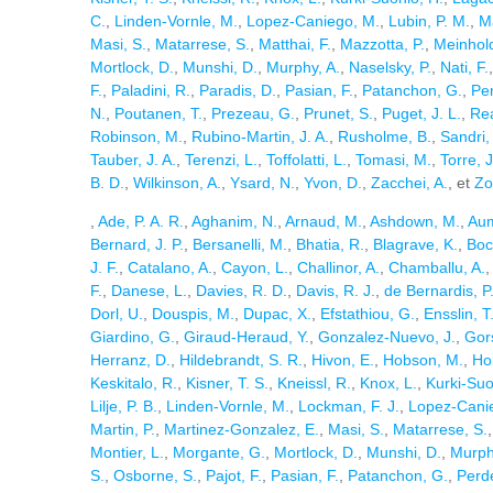
C.
,
Linden-Vornle, M.
,
Lopez-Caniego, M.
,
Lubin, P. M.
,
Ma
Masi, S.
,
Matarrese, S.
,
Matthai, F.
,
Mazzotta, P.
,
Meinhold
Mortlock, D.
,
Munshi, D.
,
Murphy, A.
,
Naselsky, P.
,
Nati, F.
F.
,
Paladini, R.
,
Paradis, D.
,
Pasian, F.
,
Patanchon, G.
,
Pe
N.
,
Poutanen, T.
,
Prezeau, G.
,
Prunet, S.
,
Puget, J. L.
,
Rea
Robinson, M.
,
Rubino-Martin, J. A.
,
Rusholme, B.
,
Sandri,
Tauber, J. A.
,
Terenzi, L.
,
Toffolatti, L.
,
Tomasi, M.
,
Torre, J
B. D.
,
Wilkinson, A.
,
Ysard, N.
,
Yvon, D.
,
Zacchei, A.
, et
Zo
,
Ade, P. A. R.
,
Aghanim, N.
,
Arnaud, M.
,
Ashdown, M.
,
Aum
Bernard, J. P.
,
Bersanelli, M.
,
Bhatia, R.
,
Blagrave, K.
,
Bock
J. F.
,
Catalano, A.
,
Cayon, L.
,
Challinor, A.
,
Chamballu, A.
F.
,
Danese, L.
,
Davies, R. D.
,
Davis, R. J.
,
de Bernardis, P
Dorl, U.
,
Douspis, M.
,
Dupac, X.
,
Efstathiou, G.
,
Ensslin, T.
Giardino, G.
,
Giraud-Heraud, Y.
,
Gonzalez-Nuevo, J.
,
Gors
Herranz, D.
,
Hildebrandt, S. R.
,
Hivon, E.
,
Hobson, M.
,
Ho
Keskitalo, R.
,
Kisner, T. S.
,
Kneissl, R.
,
Knox, L.
,
Kurki-Suo
Lilje, P. B.
,
Linden-Vornle, M.
,
Lockman, F. J.
,
Lopez-Cani
Martin, P.
,
Martinez-Gonzalez, E.
,
Masi, S.
,
Matarrese, S.
Montier, L.
,
Morgante, G.
,
Mortlock, D.
,
Munshi, D.
,
Murph
S.
,
Osborne, S.
,
Pajot, F.
,
Pasian, F.
,
Patanchon, G.
,
Perd