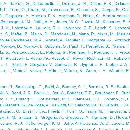
, A.
,
de Zotti, G.
,
Delabrouille, J.
,
Delouis, J. M.
,
Désert, F. X.
,
Dickinso
i, F.
,
Forni, O.
,
Frailis, M.
,
Franceschi, E.
,
Galeotta, S.
,
Ganga, K.
,
Giar
A.
,
Gruppuso, A.
,
Hansen, F. K.
,
Harrison, D.
,
Helou, G.
,
Henrot-Versille
ffenberger, K. M.
,
Jaffe, A. H.
,
Jones, W. C.
,
Juvela, M.
,
Keihanen, E.
,
 J. M.
,
Lasenby, A.
,
Laureijs, R. J.
,
Lawrence, C. R.
,
Leach, S.
,
Leonardi
n, S.
,
Maffei, B.
,
Maino, D.
,
Mandolesi, N.
,
Mann, R.
,
Maris, M.
,
Martin
iville-Deschenes, M. A.
,
Moneti, A.
,
Montier, L.
,
Morgante, G.
,
Mortlock
,
Novikov, D.
,
Novikov, I.
,
Osborne, S.
,
Pajot, F.
,
Partridge, B.
,
Pasian, F.
i, S.
,
Pointecouteau, E.
,
Polenta, G.
,
Ponthieu, N.
,
Poutanen, T.
,
Preze
 T.
,
Ristorcelli, I.
,
Rocha, G.
,
Rosset, C.
,
Rowan-Robinson, M.
,
Rubino-M
 J. L.
,
Stivoli, F.
,
Stolyarov, V.
,
Sudiwala, R.
,
Sygnet, J. F.
,
Tauber, J. A.
no, L.
,
Varis, J.
,
Vielva, P.
,
Villa, F.
,
Vittorio, N.
,
Wade, L. A.
,
Wandelt, B.
ont, J.
,
Baccigalupi, C.
,
Balbi, A.
,
Banday, A. J.
,
Barreiro, R. B.
,
Bartlett
di, A.
,
Bond, J. R.
,
Borrill, J.
,
Bot, C.
,
Bouchet, F. R.
,
Boulanger, F.
,
Buch
g, L. Y.
,
Chiang, C.
,
Christensen, P. R.
,
Clements, D. L.
,
Colombi, S.
,
C
e Gasperis, G.
,
de Rosa, A.
,
de Zotti, G.
,
Delabrouille, J.
,
Delouis, J. M.
stathiou, G.
,
Ensslin, T. A.
,
Finelli, F.
,
Forni, O.
,
Frailis, M.
,
Franceschi, 
ki, K. M.
,
Gratton, S.
,
Gregorio, A.
,
Gruppuso, A.
,
Harrison, D.
,
Helou, 
oyland, R. J.
,
Huffenberger, K. M.
,
Jaffe, A. H.
,
Jones, W. C.
,
Juvela, M
he, G.
,
Lahteenmaki, A.
,
Lamarre, J. M.
,
Lasenby, A.
,
Laureijs, R. J.
,
L