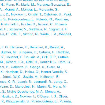
 N.
,
Mann, R.
,
Maris, M.
,
Martinez-Gonzalez, E.
,
A.
,
Moneti, A.
,
Montier, L.
,
Morgante, G.
,
kov, D.
,
Novikov, I.
,
Onishi, T.
,
Osborne, S.
,
Pajot,
i, S.
,
Pointecouteau, E.
,
Polenta, G.
,
Ponthieu,
,
Ristorcelli, I.
,
Rocha, G.
,
Rosset, C.
,
Rowan-
li, F.
,
Stolyarov, V.
,
Sudiwala, R.
,
Sygnet, J. F.
,
lva, P.
,
Villa, F.
,
Vittorio, N.
,
Wade, L. A.
,
Wandelt,
, J. G.
,
Battaner, E.
,
Benabed, K.
,
Benoit, A.
,
,
Bucher, M.
,
Burigana, C.
,
Cabella, P.
,
Cardoso,
 S.
,
Couchot, F.
,
Coulais, A.
,
Crill, B. P.
,
Cuttaia,
 M.
,
Désert, F. X.
,
Dole, H.
,
Donzelli, S.
,
Dore, O.
,
hi, E.
,
Galeotta, S.
,
Ganga, K.
,
Giard, M.
,
 K.
,
Harrison, D.
,
Helou, G.
,
Henrot-Versille, S.
,
.
,
Jones, W. C.
,
Juvela, M.
,
Keihanen, E.
,
nce, C. R.
,
Leach, S.
,
Leonardi, R.
,
Leroy, C.
,
Maino, D.
,
Mandolesi, N.
,
Mann, R.
,
Maris, M.
,
, S.
,
Miville-Deschenes, M. A.
,
Moneti, A.
,
,
Novikov, D.
,
Novikov, I.
,
O'Dwyer, I. J.
,
Oliver,
 P.
,
Plaszczynski, S.
,
Pointecouteau, E.
,
Polenta,