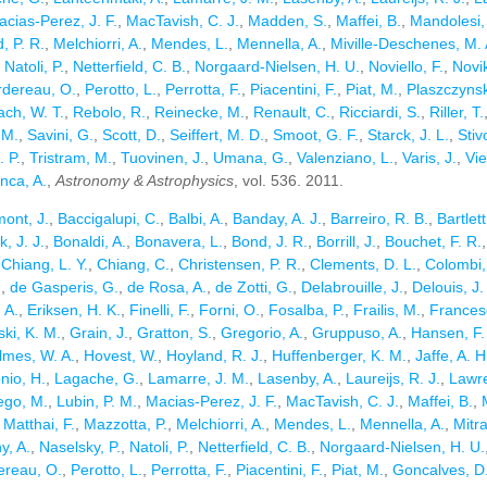
cias-Perez, J. F.
,
MacTavish, C. J.
,
Madden, S.
,
Maffei, B.
,
Mandolesi,
, P. R.
,
Melchiorri, A.
,
Mendes, L.
,
Mennella, A.
,
Miville-Deschenes, M. 
,
Natoli, P.
,
Netterfield, C. B.
,
Norgaard-Nielsen, H. U.
,
Noviello, F.
,
Novi
rdereau, O.
,
Perotto, L.
,
Perrotta, F.
,
Piacentini, F.
,
Piat, M.
,
Plaszczynsk
ch, W. T.
,
Rebolo, R.
,
Reinecke, M.
,
Renault, C.
,
Ricciardi, S.
,
Riller, T.
 M.
,
Savini, G.
,
Scott, D.
,
Seiffert, M. D.
,
Smoot, G. F.
,
Starck, J. L.
,
Stivo
. P.
,
Tristram, M.
,
Tuovinen, J.
,
Umana, G.
,
Valenziano, L.
,
Varis, J.
,
Vie
nca, A.
,
Astronomy & Astrophysics
, vol. 536. 2011.
ont, J.
,
Baccigalupi, C.
,
Balbi, A.
,
Banday, A. J.
,
Barreiro, R. B.
,
Bartlett
, J. J.
,
Bonaldi, A.
,
Bonavera, L.
,
Bond, J. R.
,
Borrill, J.
,
Bouchet, F. R.
,
Chiang, L. Y.
,
Chiang, C.
,
Christensen, P. R.
,
Clements, D. L.
,
Colombi,
.
,
de Gasperis, G.
,
de Rosa, A.
,
de Zotti, G.
,
Delabrouille, J.
,
Delouis, J.
 A.
,
Eriksen, H. K.
,
Finelli, F.
,
Forni, O.
,
Fosalba, P.
,
Frailis, M.
,
Francesc
ki, K. M.
,
Grain, J.
,
Gratton, S.
,
Gregorio, A.
,
Gruppuso, A.
,
Hansen, F.
lmes, W. A.
,
Hovest, W.
,
Hoyland, R. J.
,
Huffenberger, K. M.
,
Jaffe, A. H
nio, H.
,
Lagache, G.
,
Lamarre, J. M.
,
Lasenby, A.
,
Laureijs, R. J.
,
Lawre
ego, M.
,
Lubin, P. M.
,
Macias-Perez, J. F.
,
MacTavish, C. J.
,
Maffei, B.
,
,
Matthai, F.
,
Mazzotta, P.
,
Melchiorri, A.
,
Mendes, L.
,
Mennella, A.
,
Mitra
y, A.
,
Naselsky, P.
,
Natoli, P.
,
Netterfield, C. B.
,
Norgaard-Nielsen, H. U.
ereau, O.
,
Perotto, L.
,
Perrotta, F.
,
Piacentini, F.
,
Piat, M.
,
Goncalves, D.