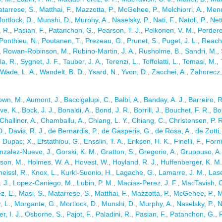
tarrese, S.
,
Matthai, F.
,
Mazzotta, P.
,
McGehee, P.
,
Melchiorri, A.
,
Mend
ortlock, D.
,
Munshi, D.
,
Murphy, A.
,
Naselsky, P.
,
Nati, F.
,
Natoli, P.
,
Nett
, R.
,
Pasian, F.
,
Patanchon, G.
,
Pearson, T. J.
,
Pelkonen, V. M.
,
Perdere
Ponthieu, N.
,
Poutanen, T.
,
Prezeau, G.
,
Prunet, S.
,
Puget, J. L.
,
Reach,
,
Rowan-Robinson, M.
,
Rubino-Martin, J. A.
,
Rusholme, B.
,
Sandri, M.
,
la, R.
,
Sygnet, J. F.
,
Tauber, J. A.
,
Terenzi, L.
,
Toffolatti, L.
,
Tomasi, M.
,
Wade, L. A.
,
Wandelt, B. D.
,
Ysard, N.
,
Yvon, D.
,
Zacchei, A.
,
Zahorecz,
own, M.
,
Aumont, J.
,
Baccigalupi, C.
,
Balbi, A.
,
Banday, A. J.
,
Barreiro, R
ve, K.
,
Bock, J. J.
,
Bonaldi, A.
,
Bond, J. R.
,
Borrill, J.
,
Bouchet, F. R.
,
Bo
Challinor, A.
,
Chamballu, A.
,
Chiang, L. Y.
,
Chiang, C.
,
Christensen, P. R
D.
,
Davis, R. J.
,
de Bernardis, P.
,
de Gasperis, G.
,
de Rosa, A.
,
de Zotti,
,
Dupac, X.
,
Efstathiou, G.
,
Ensslin, T. A.
,
Eriksen, H. K.
,
Finelli, F.
,
Forni
nzalez-Nuevo, J.
,
Gorski, K. M.
,
Gratton, S.
,
Gregorio, A.
,
Gruppuso, A.
son, M.
,
Holmes, W. A.
,
Hovest, W.
,
Hoyland, R. J.
,
Huffenberger, K. M.
neissl, R.
,
Knox, L.
,
Kurki-Suonio, H.
,
Lagache, G.
,
Lamarre, J. M.
,
Lase
 J.
,
Lopez-Caniego, M.
,
Lubin, P. M.
,
Macias-Perez, J. F.
,
MacTavish, C
z, E.
,
Masi, S.
,
Matarrese, S.
,
Matthai, F.
,
Mazzotta, P.
,
McGehee, P.
,
M
, L.
,
Morgante, G.
,
Mortlock, D.
,
Munshi, D.
,
Murphy, A.
,
Naselsky, P.
,
N
, I. J.
,
Osborne, S.
,
Pajot, F.
,
Paladini, R.
,
Pasian, F.
,
Patanchon, G.
,