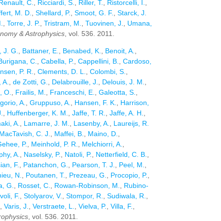
Renault, C.
,
Ricciardi, S.
,
Riller, T.
,
Ristorcelli, I.
,
ffert, M. D.
,
Shellard, P.
,
Smoot, G. F.
,
Starck, J.
.
,
Torre, J. P.
,
Tristram, M.
,
Tuovinen, J.
,
Umana,
onomy & Astrophysics
, vol. 536. 2011.
, J. G.
,
Battaner, E.
,
Benabed, K.
,
Benoit, A.
,
Burigana, C.
,
Cabella, P.
,
Cappellini, B.
,
Cardoso,
nsen, P. R.
,
Clements, D. L.
,
Colombi, S.
,
 A.
,
de Zotti, G.
,
Delabrouille, J.
,
Delouis, J. M.
,
, O.
,
Frailis, M.
,
Franceschi, E.
,
Galeotta, S.
,
gorio, A.
,
Gruppuso, A.
,
Hansen, F. K.
,
Harrison,
.
,
Huffenberger, K. M.
,
Jaffe, T. R.
,
Jaffe, A. H.
,
ki, A.
,
Lamarre, J. M.
,
Lasenby, A.
,
Laureijs, R.
MacTavish, C. J.
,
Maffei, B.
,
Maino, D.
,
ehee, P.
,
Meinhold, P. R.
,
Melchiorri, A.
,
hy, A.
,
Naselsky, P.
,
Natoli, P.
,
Netterfield, C. B.
,
ian, F.
,
Patanchon, G.
,
Pearson, T. J.
,
Peel, M.
,
ieu, N.
,
Poutanen, T.
,
Prezeau, G.
,
Procopio, P.
,
, G.
,
Rosset, C.
,
Rowan-Robinson, M.
,
Rubino-
voli, F.
,
Stolyarov, V.
,
Stompor, R.
,
Sudiwala, R.
,
,
Varis, J.
,
Verstraete, L.
,
Vielva, P.
,
Villa, F.
,
rophysics
, vol. 536. 2011.