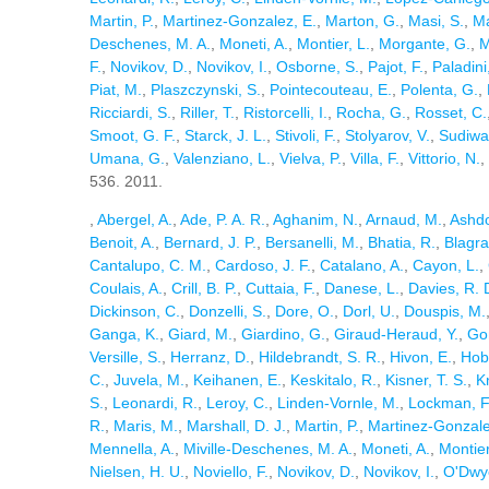
Martin, P.
,
Martinez-Gonzalez, E.
,
Marton, G.
,
Masi, S.
,
Ma
Deschenes, M. A.
,
Moneti, A.
,
Montier, L.
,
Morgante, G.
,
M
F.
,
Novikov, D.
,
Novikov, I.
,
Osborne, S.
,
Pajot, F.
,
Paladini
Piat, M.
,
Plaszczynski, S.
,
Pointecouteau, E.
,
Polenta, G.
,
Ricciardi, S.
,
Riller, T.
,
Ristorcelli, I.
,
Rocha, G.
,
Rosset, C.
Smoot, G. F.
,
Starck, J. L.
,
Stivoli, F.
,
Stolyarov, V.
,
Sudiwa
Umana, G.
,
Valenziano, L.
,
Vielva, P.
,
Villa, F.
,
Vittorio, N.
,
536. 2011.
,
Abergel, A.
,
Ade, P. A. R.
,
Aghanim, N.
,
Arnaud, M.
,
Ashd
Benoit, A.
,
Bernard, J. P.
,
Bersanelli, M.
,
Bhatia, R.
,
Blagra
Cantalupo, C. M.
,
Cardoso, J. F.
,
Catalano, A.
,
Cayon, L.
,
Coulais, A.
,
Crill, B. P.
,
Cuttaia, F.
,
Danese, L.
,
Davies, R. 
Dickinson, C.
,
Donzelli, S.
,
Dore, O.
,
Dorl, U.
,
Douspis, M.
Ganga, K.
,
Giard, M.
,
Giardino, G.
,
Giraud-Heraud, Y.
,
Go
Versille, S.
,
Herranz, D.
,
Hildebrandt, S. R.
,
Hivon, E.
,
Hob
C.
,
Juvela, M.
,
Keihanen, E.
,
Keskitalo, R.
,
Kisner, T. S.
,
K
S.
,
Leonardi, R.
,
Leroy, C.
,
Linden-Vornle, M.
,
Lockman, F.
R.
,
Maris, M.
,
Marshall, D. J.
,
Martin, P.
,
Martinez-Gonzale
Mennella, A.
,
Miville-Deschenes, M. A.
,
Moneti, A.
,
Montier
Nielsen, H. U.
,
Noviello, F.
,
Novikov, D.
,
Novikov, I.
,
O'Dwyer