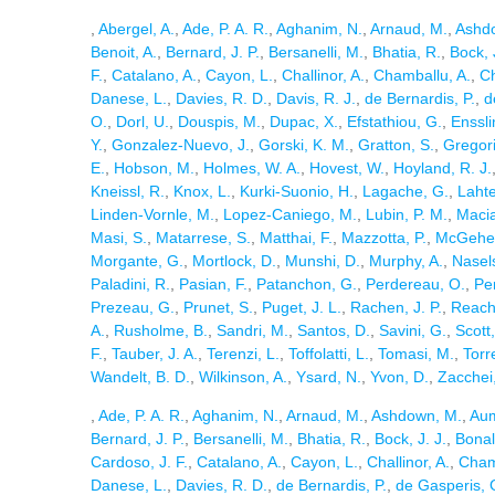
,
Abergel, A.
,
Ade, P. A. R.
,
Aghanim, N.
,
Arnaud, M.
,
Ashd
Benoit, A.
,
Bernard, J. P.
,
Bersanelli, M.
,
Bhatia, R.
,
Bock, 
F.
,
Catalano, A.
,
Cayon, L.
,
Challinor, A.
,
Chamballu, A.
,
Ch
Danese, L.
,
Davies, R. D.
,
Davis, R. J.
,
de Bernardis, P.
,
d
O.
,
Dorl, U.
,
Douspis, M.
,
Dupac, X.
,
Efstathiou, G.
,
Ensslin
Y.
,
Gonzalez-Nuevo, J.
,
Gorski, K. M.
,
Gratton, S.
,
Gregori
E.
,
Hobson, M.
,
Holmes, W. A.
,
Hovest, W.
,
Hoyland, R. J.
Kneissl, R.
,
Knox, L.
,
Kurki-Suonio, H.
,
Lagache, G.
,
Lahte
Linden-Vornle, M.
,
Lopez-Caniego, M.
,
Lubin, P. M.
,
Macia
Masi, S.
,
Matarrese, S.
,
Matthai, F.
,
Mazzotta, P.
,
McGehee
Morgante, G.
,
Mortlock, D.
,
Munshi, D.
,
Murphy, A.
,
Nasels
Paladini, R.
,
Pasian, F.
,
Patanchon, G.
,
Perdereau, O.
,
Per
Prezeau, G.
,
Prunet, S.
,
Puget, J. L.
,
Rachen, J. P.
,
Reach,
A.
,
Rusholme, B.
,
Sandri, M.
,
Santos, D.
,
Savini, G.
,
Scott,
F.
,
Tauber, J. A.
,
Terenzi, L.
,
Toffolatti, L.
,
Tomasi, M.
,
Torre
Wandelt, B. D.
,
Wilkinson, A.
,
Ysard, N.
,
Yvon, D.
,
Zacchei,
,
Ade, P. A. R.
,
Aghanim, N.
,
Arnaud, M.
,
Ashdown, M.
,
Aum
Bernard, J. P.
,
Bersanelli, M.
,
Bhatia, R.
,
Bock, J. J.
,
Bonal
Cardoso, J. F.
,
Catalano, A.
,
Cayon, L.
,
Challinor, A.
,
Cham
Danese, L.
,
Davies, R. D.
,
de Bernardis, P.
,
de Gasperis, 