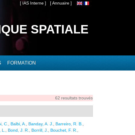
[ IAS Interne ]
[ Annuaire ]
IQUE SPATIALE
S
FORMATION
62 resultats trouvés
i, C.
,
Balbi, A.
,
Banday, A. J.
,
Barreiro, R. B.
,
 L.
,
Bond, J. R.
,
Borrill, J.
,
Bouchet, F. R.
,