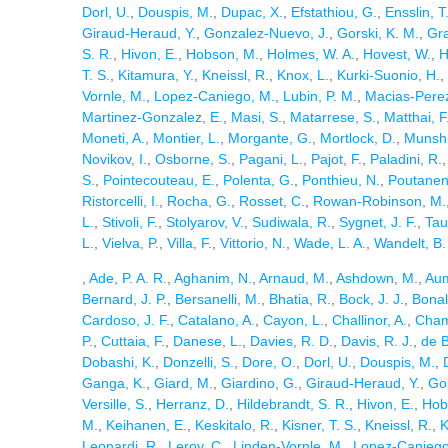
Dorl, U.
,
Douspis, M.
,
Dupac, X.
,
Efstathiou, G.
,
Ensslin, T.
Giraud-Heraud, Y.
,
Gonzalez-Nuevo, J.
,
Gorski, K. M.
,
Gra
S. R.
,
Hivon, E.
,
Hobson, M.
,
Holmes, W. A.
,
Hovest, W.
,
H
T. S.
,
Kitamura, Y.
,
Kneissl, R.
,
Knox, L.
,
Kurki-Suonio, H.
,
Vornle, M.
,
Lopez-Caniego, M.
,
Lubin, P. M.
,
Macias-Perez,
Martinez-Gonzalez, E.
,
Masi, S.
,
Matarrese, S.
,
Matthai, F
Moneti, A.
,
Montier, L.
,
Morgante, G.
,
Mortlock, D.
,
Munshi
Novikov, I.
,
Osborne, S.
,
Pagani, L.
,
Pajot, F.
,
Paladini, R.
S.
,
Pointecouteau, E.
,
Polenta, G.
,
Ponthieu, N.
,
Poutanen,
Ristorcelli, I.
,
Rocha, G.
,
Rosset, C.
,
Rowan-Robinson, M.
L.
,
Stivoli, F.
,
Stolyarov, V.
,
Sudiwala, R.
,
Sygnet, J. F.
,
Tau
L.
,
Vielva, P.
,
Villa, F.
,
Vittorio, N.
,
Wade, L. A.
,
Wandelt, B.
,
Ade, P. A. R.
,
Aghanim, N.
,
Arnaud, M.
,
Ashdown, M.
,
Aum
Bernard, J. P.
,
Bersanelli, M.
,
Bhatia, R.
,
Bock, J. J.
,
Bonal
Cardoso, J. F.
,
Catalano, A.
,
Cayon, L.
,
Challinor, A.
,
Cham
P.
,
Cuttaia, F.
,
Danese, L.
,
Davies, R. D.
,
Davis, R. J.
,
de B
Dobashi, K.
,
Donzelli, S.
,
Dore, O.
,
Dorl, U.
,
Douspis, M.
,
Ganga, K.
,
Giard, M.
,
Giardino, G.
,
Giraud-Heraud, Y.
,
Go
Versille, S.
,
Herranz, D.
,
Hildebrandt, S. R.
,
Hivon, E.
,
Hob
M.
,
Keihanen, E.
,
Keskitalo, R.
,
Kisner, T. S.
,
Kneissl, R.
,
K
Leonardi, R.
,
Leroy, C.
,
Linden-Vornle, M.
,
Lopez-Caniego