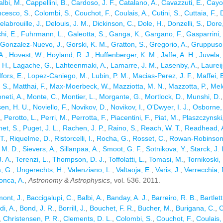
lbi, M.
,
Cappellini, B.
,
Cardoso, J. F.
,
Catalano, A.
,
Cavazzuti, E.
,
Cayo
ncesco, S.
,
Colombi, S.
,
Couchot, F.
,
Coulais, A.
,
Cutini, S.
,
Cuttaia, F.
,
elabrouille, J.
,
Delouis, J. M.
,
Dickinson, C.
,
Dole, H.
,
Donzelli, S.
,
Dore
hi, E.
,
Fuhrmann, L.
,
Galeotta, S.
,
Ganga, K.
,
Gargano, F.
,
Gasparrini,
Gonzalez-Nuevo, J.
,
Gorski, K. M.
,
Gratton, S.
,
Gregorio, A.
,
Gruppuso,
A.
,
Hovest, W.
,
Hoyland, R. J.
,
Huffenberger, K. M.
,
Jaffe, A. H.
,
Juvela,
 H.
,
Lagache, G.
,
Lahteenmaki, A.
,
Lamarre, J. M.
,
Lasenby, A.
,
Laureij
fors, E.
,
Lopez-Caniego, M.
,
Lubin, P. M.
,
Macias-Perez, J. F.
,
Maffei, 
 S.
,
Matthai, F.
,
Max-Moerbeck, W.
,
Mazziotta, M. N.
,
Mazzotta, P.
,
Melc
neti, A.
,
Monte, C.
,
Montier, L.
,
Morgante, G.
,
Mortlock, D.
,
Munshi, D.
en, H. U.
,
Noviello, F.
,
Novikov, D.
,
Novikov, I.
,
O'Dwyer, I. J.
,
Osborne,
,
Perotto, L.
,
Perri, M.
,
Perrotta, F.
,
Piacentini, F.
,
Piat, M.
,
Plaszczynski
net, S.
,
Puget, J. L.
,
Rachen, J. P.
,
Raino, S.
,
Reach, W. T.
,
Readhead, 
 T.
,
Riquelme, D.
,
Ristorcelli, I.
,
Rocha, G.
,
Rosset, C.
,
Rowan-Robinson
, M. D.
,
Sievers, A.
,
Sillanpaa, A.
,
Smoot, G. F.
,
Sotnikova, Y.
,
Starck, J. 
. A.
,
Terenzi, L.
,
Thompson, D. J.
,
Toffolatti, L.
,
Tomasi, M.
,
Tornikoski,
, G.
,
Ungerechts, H.
,
Valenziano, L.
,
Valtaoja, E.
,
Varis, J.
,
Verrecchia, 
onca, A.
,
Astronomy & Astrophysics
, vol. 536. 2011.
ont, J.
,
Baccigalupi, C.
,
Balbi, A.
,
Banday, A. J.
,
Barreiro, R. B.
,
Bartlett
di, A.
,
Bond, J. R.
,
Borrill, J.
,
Bouchet, F. R.
,
Bucher, M.
,
Burigana, C.
,
C
,
Christensen, P. R.
,
Clements, D. L.
,
Colombi, S.
,
Couchot, F.
,
Coulais,