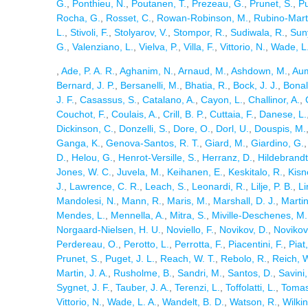
G.
,
Ponthieu, N.
,
Poutanen, T.
,
Prezeau, G.
,
Prunet, S.
,
Pu
Rocha, G.
,
Rosset, C.
,
Rowan-Robinson, M.
,
Rubino-Marti
L.
,
Stivoli, F.
,
Stolyarov, V.
,
Stompor, R.
,
Sudiwala, R.
,
Sun
G.
,
Valenziano, L.
,
Vielva, P.
,
Villa, F.
,
Vittorio, N.
,
Wade, L.
,
Ade, P. A. R.
,
Aghanim, N.
,
Arnaud, M.
,
Ashdown, M.
,
Aum
Bernard, J. P.
,
Bersanelli, M.
,
Bhatia, R.
,
Bock, J. J.
,
Bonal
J. F.
,
Casassus, S.
,
Catalano, A.
,
Cayon, L.
,
Challinor, A.
,
Couchot, F.
,
Coulais, A.
,
Crill, B. P.
,
Cuttaia, F.
,
Danese, L.
Dickinson, C.
,
Donzelli, S.
,
Dore, O.
,
Dorl, U.
,
Douspis, M.
Ganga, K.
,
Genova-Santos, R. T.
,
Giard, M.
,
Giardino, G.
D.
,
Helou, G.
,
Henrot-Versille, S.
,
Herranz, D.
,
Hildebrandt
Jones, W. C.
,
Juvela, M.
,
Keihanen, E.
,
Keskitalo, R.
,
Kisne
J.
,
Lawrence, C. R.
,
Leach, S.
,
Leonardi, R.
,
Lilje, P. B.
,
Li
Mandolesi, N.
,
Mann, R.
,
Maris, M.
,
Marshall, D. J.
,
Marti
Mendes, L.
,
Mennella, A.
,
Mitra, S.
,
Miville-Deschenes, M.
Norgaard-Nielsen, H. U.
,
Noviello, F.
,
Novikov, D.
,
Novikov,
Perdereau, O.
,
Perotto, L.
,
Perrotta, F.
,
Piacentini, F.
,
Piat
Prunet, S.
,
Puget, J. L.
,
Reach, W. T.
,
Rebolo, R.
,
Reich, 
Martin, J. A.
,
Rusholme, B.
,
Sandri, M.
,
Santos, D.
,
Savini,
Sygnet, J. F.
,
Tauber, J. A.
,
Terenzi, L.
,
Toffolatti, L.
,
Tomas
Vittorio, N.
,
Wade, L. A.
,
Wandelt, B. D.
,
Watson, R.
,
Wilkin