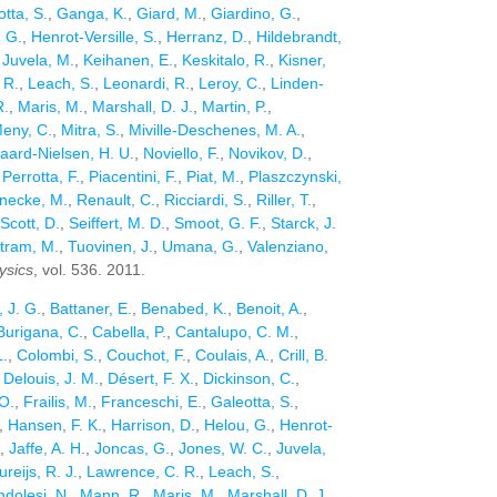
tta, S.
,
Ganga, K.
,
Giard, M.
,
Giardino, G.
,
 G.
,
Henrot-Versille, S.
,
Herranz, D.
,
Hildebrandt,
,
Juvela, M.
,
Keihanen, E.
,
Keskitalo, R.
,
Kisner,
 R.
,
Leach, S.
,
Leonardi, R.
,
Leroy, C.
,
Linden-
R.
,
Maris, M.
,
Marshall, D. J.
,
Martin, P.
,
eny, C.
,
Mitra, S.
,
Miville-Deschenes, M. A.
,
aard-Nielsen, H. U.
,
Noviello, F.
,
Novikov, D.
,
,
Perrotta, F.
,
Piacentini, F.
,
Piat, M.
,
Plaszczynski,
necke, M.
,
Renault, C.
,
Ricciardi, S.
,
Riller, T.
,
Scott, D.
,
Seiffert, M. D.
,
Smoot, G. F.
,
Starck, J.
stram, M.
,
Tuovinen, J.
,
Umana, G.
,
Valenziano,
ysics
, vol. 536. 2011.
, J. G.
,
Battaner, E.
,
Benabed, K.
,
Benoit, A.
,
Burigana, C.
,
Cabella, P.
,
Cantalupo, C. M.
,
L.
,
Colombi, S.
,
Couchot, F.
,
Coulais, A.
,
Crill, B.
,
Delouis, J. M.
,
Désert, F. X.
,
Dickinson, C.
,
 O.
,
Frailis, M.
,
Franceschi, E.
,
Galeotta, S.
,
,
Hansen, F. K.
,
Harrison, D.
,
Helou, G.
,
Henrot-
,
Jaffe, A. H.
,
Joncas, G.
,
Jones, W. C.
,
Juvela,
ureijs, R. J.
,
Lawrence, C. R.
,
Leach, S.
,
dolesi, N.
,
Mann, R.
,
Maris, M.
,
Marshall, D. J.
,