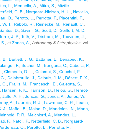
es, L.
,
Mennella, A.
,
Mitra, S.
,
Miville-
erfield, C. B.
,
Norgaard-Nielsen, H. U.
,
Noviello,
au, O.
,
Perotto, L.
,
Perrotta, F.
,
Piacentini, F.
,
 W. T.
,
Rebolo, R.
,
Reinecke, M.
,
Renault, C.
,
Santos, D.
,
Savini, G.
,
Scott, D.
,
Seiffert, M. D.
,
Torre, J. P.
,
Toth, V.
,
Tristram, M.
,
Tuovinen, J.
,
 S.
, et
Zonca, A.
,
Astronomy & Astrophysics
, vol.
. B.
,
Bartlett, J. G.
,
Battaner, E.
,
Benabed, K.
,
ulanger, F.
,
Bucher, M.
,
Burigana, C.
,
Cabella, P.
,
.
,
Clements, D. L.
,
Colombi, S.
,
Couchot, F.
,
 G.
,
Delabrouille, J.
,
Delouis, J. M.
,
Désert, F. X.
,
, O.
,
Frailis, M.
,
Franceschi, E.
,
Galeotta, S.
,
,
Hansen, F. K.
,
Harrison, D.
,
Helou, G.
,
Henrot-
,
Jaffe, A. H.
,
Joncas, G.
,
Jones, A.
,
Jones, W.
nby, A.
,
Laureijs, R. J.
,
Lawrence, C. R.
,
Leach,
. J.
,
Maffei, B.
,
Maino, D.
,
Mandolesi, N.
,
Mann,
einhold, P. R.
,
Melchiorri, A.
,
Mendes, L.
,
ati, F.
,
Natoli, P.
,
Netterfield, C. B.
,
Norgaard-
Perdereau, O.
,
Perotto, L.
,
Perrotta, F.
,