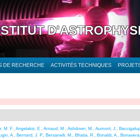
NSTITUT D'ASTROPHYS
ÉS DE RECHERCHE
ACTIVITÉS TECHNIQUES
PROJET
r, M. F.
,
Angelakis, E.
,
Arnaud, M.
,
Ashdown, M.
,
Aumont, J.
,
Baccigalup
gin, A.
,
Bernard, J. P.
,
Bersanelli, M.
,
Bhatia, R.
,
Bonaldi, A.
,
Bonavera,