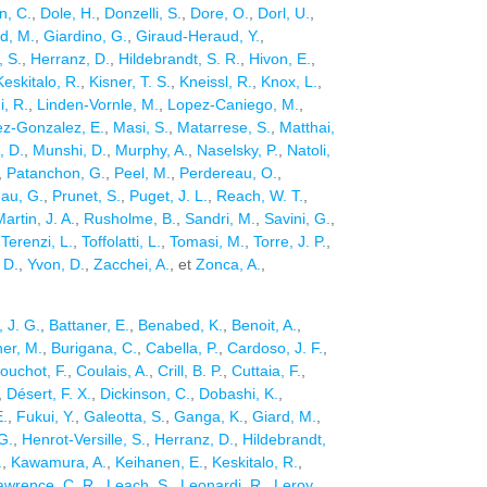
n, C.
,
Dole, H.
,
Donzelli, S.
,
Dore, O.
,
Dorl, U.
,
d, M.
,
Giardino, G.
,
Giraud-Heraud, Y.
,
, S.
,
Herranz, D.
,
Hildebrandt, S. R.
,
Hivon, E.
,
Keskitalo, R.
,
Kisner, T. S.
,
Kneissl, R.
,
Knox, L.
,
, R.
,
Linden-Vornle, M.
,
Lopez-Caniego, M.
,
ez-Gonzalez, E.
,
Masi, S.
,
Matarrese, S.
,
Matthai,
, D.
,
Munshi, D.
,
Murphy, A.
,
Naselsky, P.
,
Natoli,
,
Patanchon, G.
,
Peel, M.
,
Perdereau, O.
,
au, G.
,
Prunet, S.
,
Puget, J. L.
,
Reach, W. T.
,
artin, J. A.
,
Rusholme, B.
,
Sandri, M.
,
Savini, G.
,
,
Terenzi, L.
,
Toffolatti, L.
,
Tomasi, M.
,
Torre, J. P.
,
 D.
,
Yvon, D.
,
Zacchei, A.
, et
Zonca, A.
,
, J. G.
,
Battaner, E.
,
Benabed, K.
,
Benoit, A.
,
er, M.
,
Burigana, C.
,
Cabella, P.
,
Cardoso, J. F.
,
ouchot, F.
,
Coulais, A.
,
Crill, B. P.
,
Cuttaia, F.
,
,
Désert, F. X.
,
Dickinson, C.
,
Dobashi, K.
,
E.
,
Fukui, Y.
,
Galeotta, S.
,
Ganga, K.
,
Giard, M.
,
G.
,
Henrot-Versille, S.
,
Herranz, D.
,
Hildebrandt,
.
,
Kawamura, A.
,
Keihanen, E.
,
Keskitalo, R.
,
awrence, C. R.
,
Leach, S.
,
Leonardi, R.
,
Leroy,