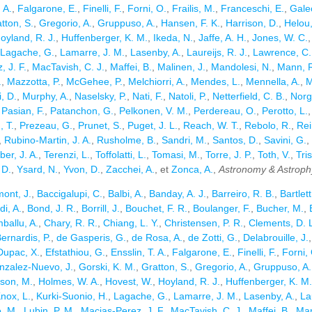
 A.
,
Falgarone, E.
,
Finelli, F.
,
Forni, O.
,
Frailis, M.
,
Franceschi, E.
,
Galeo
tton, S.
,
Gregorio, A.
,
Gruppuso, A.
,
Hansen, F. K.
,
Harrison, D.
,
Helou,
oyland, R. J.
,
Huffenberger, K. M.
,
Ikeda, N.
,
Jaffe, A. H.
,
Jones, W. C.
Lagache, G.
,
Lamarre, J. M.
,
Lasenby, A.
,
Laureijs, R. J.
,
Lawrence, C.
 J. F.
,
MacTavish, C. J.
,
Maffei, B.
,
Malinen, J.
,
Mandolesi, N.
,
Mann, 
.
,
Mazzotta, P.
,
McGehee, P.
,
Melchiorri, A.
,
Mendes, L.
,
Mennella, A.
,
M
, D.
,
Murphy, A.
,
Naselsky, P.
,
Nati, F.
,
Natoli, P.
,
Netterfield, C. B.
,
Norg
,
Pasian, F.
,
Patanchon, G.
,
Pelkonen, V. M.
,
Perdereau, O.
,
Perotto, L.
 T.
,
Prezeau, G.
,
Prunet, S.
,
Puget, J. L.
,
Reach, W. T.
,
Rebolo, R.
,
Rei
,
Rubino-Martin, J. A.
,
Rusholme, B.
,
Sandri, M.
,
Santos, D.
,
Savini, G.
,
ber, J. A.
,
Terenzi, L.
,
Toffolatti, L.
,
Tomasi, M.
,
Torre, J. P.
,
Toth, V.
,
Tri
 D.
,
Ysard, N.
,
Yvon, D.
,
Zacchei, A.
, et
Zonca, A.
,
Astronomy & Astroph
ont, J.
,
Baccigalupi, C.
,
Balbi, A.
,
Banday, A. J.
,
Barreiro, R. B.
,
Bartlett
di, A.
,
Bond, J. R.
,
Borrill, J.
,
Bouchet, F. R.
,
Boulanger, F.
,
Bucher, M.
,
ballu, A.
,
Chary, R. R.
,
Chiang, L. Y.
,
Christensen, P. R.
,
Clements, D. 
ernardis, P.
,
de Gasperis, G.
,
de Rosa, A.
,
de Zotti, G.
,
Delabrouille, J.
Dupac, X.
,
Efstathiou, G.
,
Ensslin, T. A.
,
Falgarone, E.
,
Finelli, F.
,
Forni,
nzalez-Nuevo, J.
,
Gorski, K. M.
,
Gratton, S.
,
Gregorio, A.
,
Gruppuso, A.
son, M.
,
Holmes, W. A.
,
Hovest, W.
,
Hoyland, R. J.
,
Huffenberger, K. M.
nox, L.
,
Kurki-Suonio, H.
,
Lagache, G.
,
Lamarre, J. M.
,
Lasenby, A.
,
La
, M.
,
Lubin, P. M.
,
Macias-Perez, J. F.
,
MacTavish, C. J.
,
Maffei, B.
,
Man