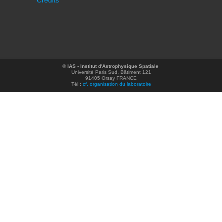
Crédits
©
IAS - Institut d'Astrophysique Spatiale
Université Paris Sud, Bâtiment 121
91405 Orsay FRANCE
Tél :
cf. organisation du laboratoire