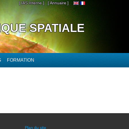
[ IAS Interne ]
[ Annuaire ]
IQUE SPATIALE
S
FORMATION
Plan du site