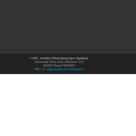
©
IAS - Institut d'Astrophysique Spatiale
Université Paris Sud, Bâtiment 121
91405 Orsay FRANCE
Tél :
cf. organisation du laboratoire