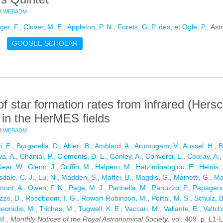
3
WEBADM
ger, F.
,
Cluver, M. E.
,
Appleton, P. N.
,
Forets, G. P. des
, et
Ogle, P.
,
Ast
E OBSERVATIONS AND MODELING OF THE DUST EMISSION FROM 
GOOGLE SCHOLAR
UINTET
f star formation rates from infrared (Her
 in the HerMES fields
3
WEBADM
, E.
,
Burgarella, D.
,
Altieri, B.
,
Amblard, A.
,
Arumugam, V.
,
Aussel, H.
,
B
a, A.
,
Chanial, P.
,
Clements, D. L.
,
Conley, A.
,
Conversi, L.
,
Cooray, A.
ear, W.
,
Glenn, J.
,
Griffin, M.
,
Halpern, M.
,
Hatziminaoglou, E.
,
Heinis, 
dale, C. J.
,
Lu, N.
,
Madden, S.
,
Maffei, B.
,
Magdis, G.
,
Mainetti, G.
,
Ma
ont, A.
,
Owen, F. N.
,
Page, M. J.
,
Pannella, M.
,
Panuzzo, P.
,
Papageor
zzo, D.
,
Roseboom, I. G.
,
Rowan-Robinson, M.
,
Portal, M. S.
,
Schulz, B
eonidis, M.
,
Trichas, M.
,
Tugwell, K. E.
,
Vaccari, M.
,
Valiante, E.
,
Valtch
M.
,
Monthly Notices of the Royal Astronomical Society
, vol. 409. p. L1-