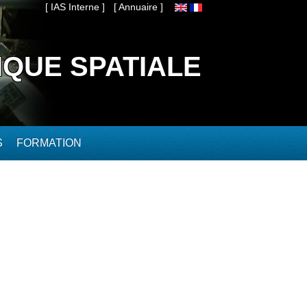
[ IAS Interne ]
[ Annuaire ]
IQUE SPATIALE
S
FORMATION