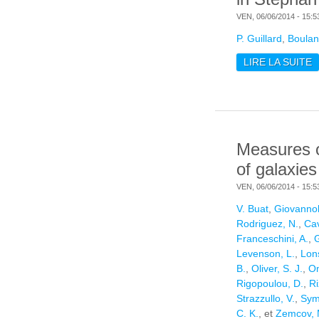
VEN, 06/06/2014 - 15:5
P. Guillard
,
Boulan
LIRE LA SUITE
D
Q
Measures o
of galaxies
VEN, 06/06/2014 - 15:5
V. Buat
,
Giovannoli
Rodriguez, N.
,
Cav
Franceschini, A.
,
G
Levenson, L.
,
Lons
B.
,
Oliver, S. J.
,
Om
Rigopoulou, D.
,
Ri
Strazzullo, V.
,
Sym
C. K.
, et
Zemcov, 