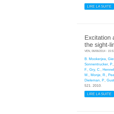
LIRE LA SUITE
D
T
Excitation
the sight-
VEN, 06/06/2014 - 15:5
B. Mookerjea
,
Gie
Sonnentrucker, P.
F.
,
Gry, C.
,
Henneb
M.
,
Monje, R.
,
Pea
Dieleman, P.
,
Gust
521. 2010.
LIRE LA SUITE
D
T