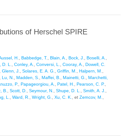
ributions of Herschel SPIRE
Aussel, H.
,
Babbedge, T.
,
Blain, A.
,
Bock, J.
,
Boselli, A.
,
 D. L.
,
Conley, A.
,
Conversi, L.
,
Cooray, A.
,
Dowell, C.
,
Glenn, J.
,
Solares, E. A. G.
,
Griffin, M.
,
Halpern, M.
,
,
Lu, N.
,
Madden, S.
,
Maffei, B.
,
Mainetti, G.
,
Marchetti,
nuzzo, P.
,
Papageorgiou, A.
,
Patel, H.
,
Pearson, C. P.
,
, B.
,
Scott, D.
,
Seymour, N.
,
Shupe, D. L.
,
Smith, A. J.
,
g, L.
,
Ward, R.
,
Wright, G.
,
Xu, C. K.
, et
Zemcov, M.
,
TRIBUTIONS OF HERSCHEL SPIRE SOURCES FROM THE