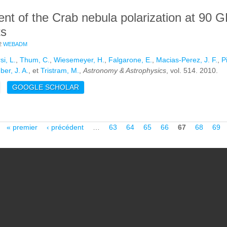
t of the Crab nebula polarization at 90 G
ts
2
WEBADM
i, L.
,
Thum, C.
,
Wiesemeyer, H.
,
Falgarone, E.
,
Macias-Perez, J. F.
,
P
ber, J. A.
, et
Tristram, M.
,
Astronomy & Astrophysics
, vol. 514. 2010.
E MEASUREMENT OF THE CRAB NEBULA POLARIZATION AT 90 GH
GOOGLE SCHOLAR
« premier
‹ précédent
…
63
64
65
66
67
68
69