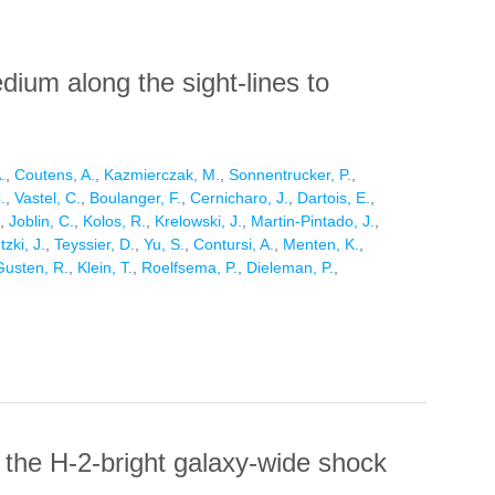
edium along the sight-lines to
.
,
Coutens, A.
,
Kazmierczak, M.
,
Sonnentrucker, P.
,
.
,
Vastel, C.
,
Boulanger, F.
,
Cernicharo, J.
,
Dartois, E.
,
,
Joblin, C.
,
Kolos, R.
,
Krelowski, J.
,
Martin-Pintado, J.
,
tzki, J.
,
Teyssier, D.
,
Yu, S.
,
Contursi, A.
,
Menten, K.
,
Gusten, R.
,
Klein, T.
,
Roelfsema, P.
,
Dieleman, P.
,
 MEDIUM ALONG THE SIGHT-LINES TO G10.6-0.4
 the H-2-bright galaxy-wide shock