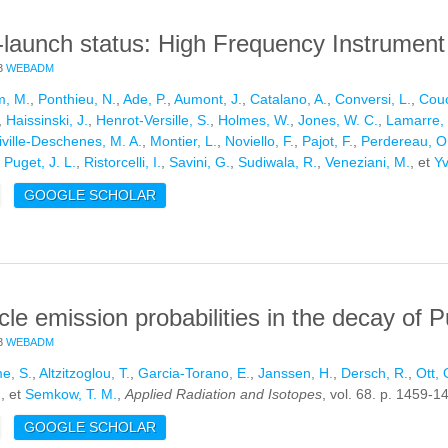
-launch status: High Frequency Instrument p
3
WEBADM
m, M.
,
Ponthieu, N.
,
Ade, P.
,
Aumont, J.
,
Catalano, A.
,
Conversi, L.
,
Couc
,
Haissinski, J.
,
Henrot-Versille, S.
,
Holmes, W.
,
Jones, W. C.
,
Lamarre, 
ville-Deschenes, M. A.
,
Montier, L.
,
Noviello, F.
,
Pajot, F.
,
Perdereau, O
,
Puget, J. L.
,
Ristorcelli, I.
,
Savini, G.
,
Sudiwala, R.
,
Veneziani, M.
, et
Yv
E PLANCK PRE-LAUNCH STATUS: HIGH FREQUENCY INSTRUMENT
GOOGLE SCHOLAR
cle emission probabilities in the decay of 
3
WEBADM
e, S.
,
Altzitzoglou, T.
,
Garcia-Torano, E.
,
Janssen, H.
,
Dersch, R.
,
Ott, 
.
, et
Semkow, T. M.
,
Applied Radiation and Isotopes
, vol. 68. p. 1459-1
E ALPHA-PARTICLE EMISSION PROBABILITIES IN THE DECAY OF P
GOOGLE SCHOLAR