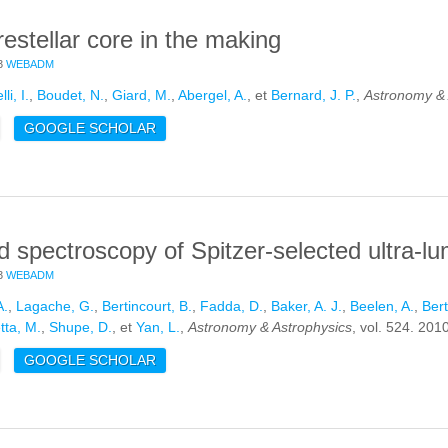
estellar core in the making
3
WEBADM
li, I.
,
Boudet, N.
,
Giard, M.
,
Abergel, A.
, et
Bernard, J. P.
,
Astronomy & 
E L1506: A PRESTELLAR CORE IN THE MAKING
GOOGLE SCHOLAR
d spectroscopy of Spitzer-selected ultra-lum
3
WEBADM
A.
,
Lagache, G.
,
Bertincourt, B.
,
Fadda, D.
,
Baker, A. J.
,
Beelen, A.
,
Bert
tta, M.
,
Shupe, D.
, et
Yan, L.
,
Astronomy & Astrophysics
, vol. 524. 2010
E MID-INFRARED SPECTROSCOPY OF SPITZER-SELECTED ULTRA-
GOOGLE SCHOLAR