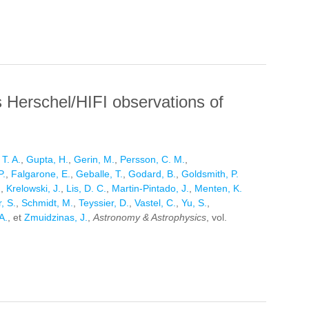
CHEL) AND UV (GALEX) EMISSIONS OF GALAXIES IN
s Herschel/HIFI observations of
 T. A.
,
Gupta, H.
,
Gerin, M.
,
Persson, C. M.
,
P.
,
Falgarone, E.
,
Geballe, T.
,
Godard, B.
,
Goldsmith, P.
.
,
Krelowski, J.
,
Lis, D. C.
,
Martin-Pintado, J.
,
Menten, K.
, S.
,
Schmidt, M.
,
Teyssier, D.
,
Vastel, C.
,
Yu, S.
,
A.
, et
Zmuidzinas, J.
,
Astronomy & Astrophysics
, vol.
 HERSCHEL/HIFI OBSERVATIONS OF THE SIGHT-LINES