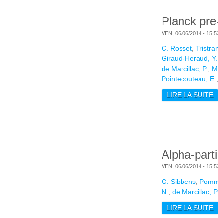
Planck pre
VEN, 06/06/2014 - 15:5
C. Rosset
,
Tristra
Giraud-Heraud, Y.
de Marcillac, P.
,
Mi
Pointecouteau, E.
LIRE LA SUITE
D
Alpha-parti
VEN, 06/06/2014 - 15:5
G. Sibbens
,
Pomm
N.
,
de Marcillac, P
LIRE LA SUITE
D