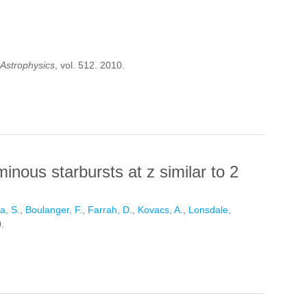
Astrophysics
, vol. 512. 2010.
inous starbursts at z similar to 2
a, S.
,
Boulanger, F.
,
Farrah, D.
,
Kovacs, A.
,
Lonsdale,
.
LUMINOUS STARBURSTS AT Z SIMILAR TO 2