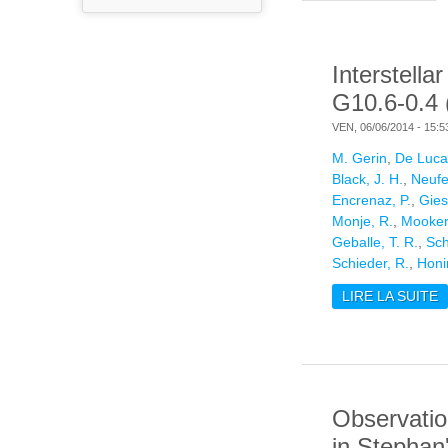
Interstella
G10.6-0.4
VEN, 06/06/2014 - 15:5
M. Gerin
,
De Luca
Black, J. H.
,
Neufe
Encrenaz, P.
,
Gies
Monje, R.
,
Mooker
Geballe, T. R.
,
Sch
Schieder, R.
,
Honi
LIRE LA SUITE
D
(
Observatio
in Stephan