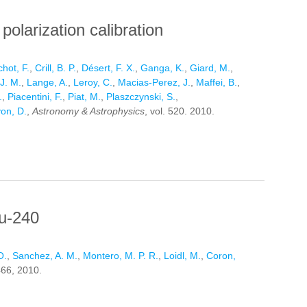
olarization calibration
hot, F.
,
Crill, B. P.
,
Désert, F. X.
,
Ganga, K.
,
Giard, M.
,
J. M.
,
Lange, A.
,
Leroy, C.
,
Macias-Perez, J.
,
Maffei, B.
,
.
,
Piacentini, F.
,
Piat, M.
,
Plaszczynski, S.
,
on, D.
,
Astronomy & Astrophysics
, vol. 520. 2010.
 POLARIZATION CALIBRATION
Pu-240
O.
,
Sanchez, A. M.
,
Montero, M. P. R.
,
Loidl, M.
,
Coron,
466, 2010.
U-240