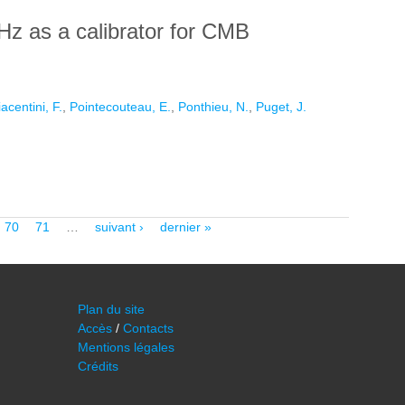
Hz as a calibrator for CMB
iacentini, F.
,
Pointecouteau, E.
,
Ponthieu, N.
,
Puget, J.
Z AS A CALIBRATOR FOR CMB EXPERIMENTS
70
71
…
suivant ›
dernier »
Plan du site
Accès
/
Contacts
Mentions légales
Crédits