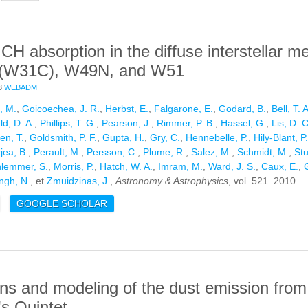
r CH absorption in the diffuse interstellar m
 (W31C), W49N, and W51
3
WEBADM
, M.
,
Goicoechea, J. R.
,
Herbst, E.
,
Falgarone, E.
,
Godard, B.
,
Bell, T. A
ld, D. A.
,
Phillips, T. G.
,
Pearson, J.
,
Rimmer, P. B.
,
Hassel, G.
,
Lis, D. C
en, T.
,
Goldsmith, P. F.
,
Gupta, H.
,
Gry, C.
,
Hennebelle, P.
,
Hily-Blant, P.
jea, B.
,
Perault, M.
,
Persson, C.
,
Plume, R.
,
Salez, M.
,
Schmidt, M.
,
Stu
lemmer, S.
,
Morris, P.
,
Hatch, W. A.
,
Imram, M.
,
Ward, J. S.
,
Caux, E.
,
ngh, N.
, et
Zmuidzinas, J.
,
Astronomy & Astrophysics
, vol. 521. 2010.
E INTERSTELLAR CH ABSORPTION IN THE DIFFUSE INTERSTELLAR
GOOGLE SCHOLAR
W31C), W49N, AND W51
ns and modeling of the dust emission from
's Quintet