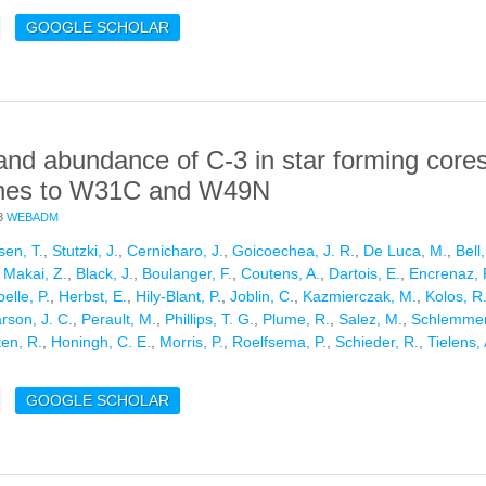
E MEASURES OF STAR FORMATION RATES FROM INFRARED (HERS
GOOGLE SCHOLAR
HE HERMES FIELDS
 and abundance of C-3 in star forming core
lines to W31C and W49N
3
WEBADM
sen, T.
,
Stutzki, J.
,
Cernicharo, J.
,
Goicoechea, J. R.
,
De Luca, M.
,
Bell,
,
Makai, Z.
,
Black, J.
,
Boulanger, F.
,
Coutens, A.
,
Dartois, E.
,
Encrenaz, 
elle, P.
,
Herbst, E.
,
Hily-Blant, P.
,
Joblin, C.
,
Kazmierczak, M.
,
Kolos, R
rson, J. C.
,
Perault, M.
,
Phillips, T. G.
,
Plume, R.
,
Salez, M.
,
Schlemmer
en, R.
,
Honingh, C. E.
,
Morris, P.
,
Roelfsema, P.
,
Schieder, R.
,
Tielens, 
E EXCITATION AND ABUNDANCE OF C-3 IN STAR FORMING CORES
GOOGLE SCHOLAR
O W31C AND W49N