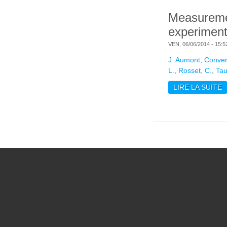
Measuremen
experimen
VEN, 06/06/2014 - 15:5
J. Aumont
,
Convers
L.
,
Rosset, C.
,
Tau
LIRE LA SUITE
D
Pages