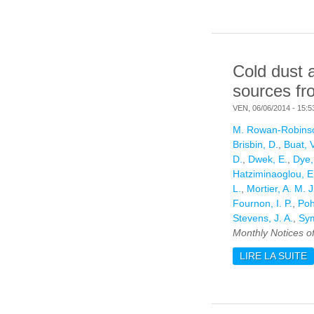
Cold dust 
sources f
VEN, 06/06/2014 - 15:5
M. Rowan-Robins
Brisbin, D.
,
Buat, V
D.
,
Dwek, E.
,
Dye,
Hatziminaoglou, E
L.
,
Mortier, A. M. J
Fournon, I. P.
,
Poh
Stevens, J. A.
,
Sym
Monthly Notices o
LIRE LA SUITE
D
H