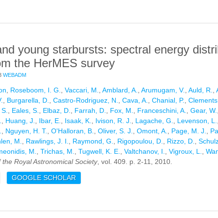
and young starbursts: spectral energy dist
rom the HerMES survey
3
WEBADM
on
,
Roseboom, I. G.
,
Vaccari, M.
,
Amblard, A.
,
Arumugam, V.
,
Auld, R.
,
.
,
Burgarella, D.
,
Castro-Rodriguez, N.
,
Cava, A.
,
Chanial, P.
,
Clements,
 S.
,
Eales, S.
,
Elbaz, D.
,
Farrah, D.
,
Fox, M.
,
Franceschini, A.
,
Gear, W.
.
,
Huang, J.
,
Ibar, E.
,
Isaak, K.
,
Ivison, R. J.
,
Lagache, G.
,
Levenson, L.
.
,
Nguyen, H. T.
,
O'Halloran, B.
,
Oliver, S. J.
,
Omont, A.
,
Page, M. J.
,
Pa
len, M.
,
Rawlings, J. I.
,
Raymond, G.
,
Rigopoulou, D.
,
Rizzo, D.
,
Schulz
eonidis, M.
,
Trichas, M.
,
Tugwell, K. E.
,
Valtchanov, I.
,
Vigroux, L.
,
Wan
f the Royal Astronomical Society
, vol. 409. p. 2-11, 2010.
E COLD DUST AND YOUNG STARBURSTS: SPECTRAL ENERGY DIS
GOOGLE SCHOLAR
ERMES SURVEY