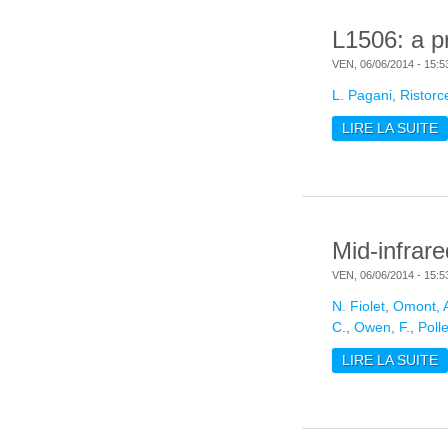
L1506: a pr
VEN, 06/06/2014 - 15:5
L. Pagani
,
Ristorcel
LIRE LA SUITE
D
Mid-infrare
VEN, 06/06/2014 - 15:5
N. Fiolet
,
Omont, 
C.
,
Owen, F.
,
Polle
LIRE LA SUITE
D