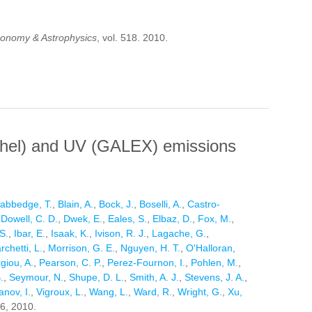
ronomy & Astrophysics
, vol. 518. 2010.
THE H-2-BRIGHT GALAXY-WIDE SHOCK IN STEPHAN'S
schel) and UV (GALEX) emissions
abbedge, T.
,
Blain, A.
,
Bock, J.
,
Boselli, A.
,
Castro-
,
Dowell, C. D.
,
Dwek, E.
,
Eales, S.
,
Elbaz, D.
,
Fox, M.
,
S.
,
Ibar, E.
,
Isaak, K.
,
Ivison, R. J.
,
Lagache, G.
,
rchetti, L.
,
Morrison, G. E.
,
Nguyen, H. T.
,
O'Halloran,
giou, A.
,
Pearson, C. P.
,
Perez-Fournon, I.
,
Pohlen, M.
,
.
,
Seymour, N.
,
Shupe, D. L.
,
Smith, A. J.
,
Stevens, J. A.
,
anov, I.
,
Vigroux, L.
,
Wang, L.
,
Ward, R.
,
Wright, G.
,
Xu,
L6, 2010.