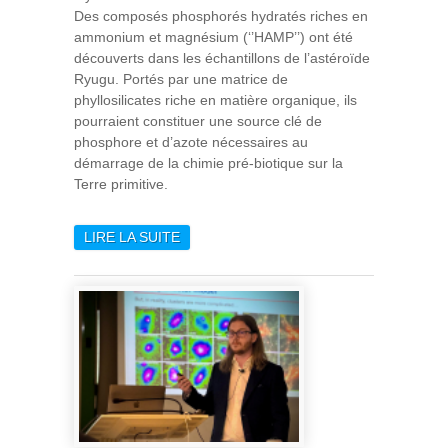
Des composés phosphorés hydratés riches en
ammonium et magnésium (‘’HAMP’’) ont été
découverts dans les échantillons de l’astéroïde
Ryugu. Portés par une matrice de
phyllosilicates riche en matière organique, ils
pourraient constituer une source clé de
phosphore et d’azote nécessaires au
démarrage de la chimie pré-biotique sur la
Terre primitive.
LIRE LA SUITE
DE DES COMPOSÉS
PHOSPHORÉS À FORT
POTENTIEL BIOCHIMIQUE
DANS LES GRAINS DE
L’ASTÉROÏDE RYUGU