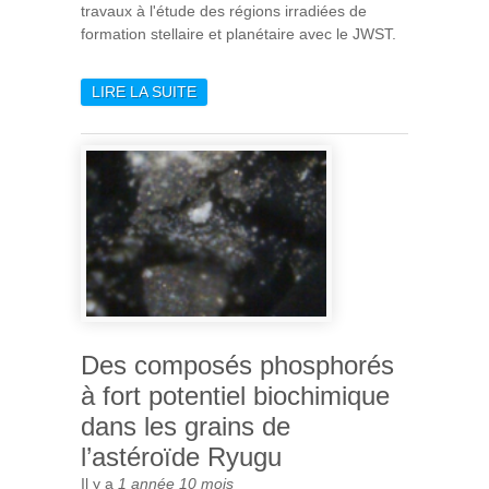
travaux à l'étude des régions irradiées de
formation stellaire et planétaire avec le JWST.
LIRE LA SUITE
DE MARION ZANNESE :
DOCTEURE ET PRIX JEUNES
TALENTS 2024 DE LA
FONDATION L’ORÉAL-
UNESCO
Des composés phosphorés
à fort potentiel biochimique
dans les grains de
l’astéroïde Ryugu
Il y a
1 année 10 mois