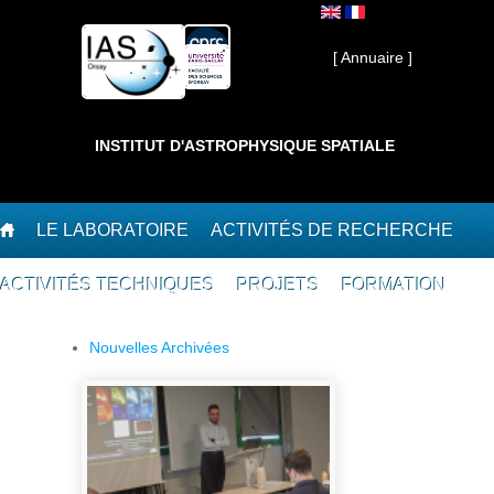
Aller au contenu principal
Interne ]
[ Annuaire ]
INSTITUT D'ASTROPHYSIQUE SPATIALE
LE LABORATOIRE
ACTIVITÉS DE RECHERCHE
ACTIVITÉS TECHNIQUES
PROJETS
FORMATION
Nouvelles Archivées