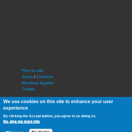
Plan du site
Accès
/
Contacts
Mentions légales
Crédits
We use cookies on this site to enhance your user
experience
By clicking the Accept button, you agree to us doing so.
No, give me more info
©
IAS - Institut d'Astrophysique Spatiale
Université Paris Sud, Bâtiment 121