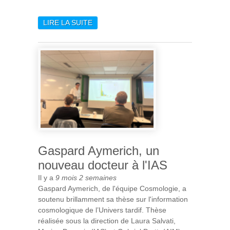
LIRE LA SUITE
DE LES ASTÉROÏDES
RYUGU ET BENNU
PRÉSENTENT LES
CARACTÉRISTIQUES D’UNE
MÊME CLASSE D’OBJETS
PRIMORDIAUX
Gaspard Aymerich, un
nouveau docteur à l'IAS
Il y a
9 mois 2 semaines
Gaspard Aymerich, de l'équipe Cosmologie, a
soutenu brillamment sa thèse sur l'information
cosmologique de l’Univers tardif. Thèse
réalisée sous la direction de Laura Salvati,