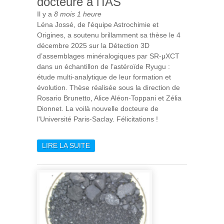
docteure à l'IAS
Il y a
8 mois 1 heure
Léna Jossé, de l'équipe Astrochimie et
Origines, a soutenu brillamment sa thèse le 4
décembre 2025 sur la Détection 3D
d’assemblages minéralogiques par SR-μXCT
dans un échantillon de l’astéroïde Ryugu :
étude multi-analytique de leur formation et
évolution. Thèse réalisée sous la direction de
Rosario Brunetto, Alice Aléon-Toppani et Zélia
Dionnet. La voilà nouvelle docteure de
l'Université Paris-Saclay. Félicitations !
LIRE LA SUITE
DE LÉNA JOSSÉ : UNE
NOUVELLE DOCTEURE À
L'IAS