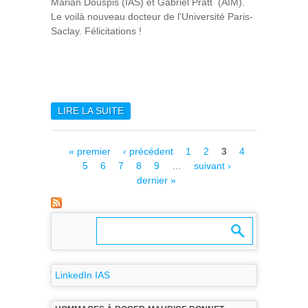
Marian Douspis (IAS) et Gabriel Pratt (AIM).
Le voilà nouveau docteur de l'Université Paris-
Saclay. Félicitations !
LIRE LA SUITE
DE GASPARD AYMERICH, UN
NOUVEAU DOCTEUR À L'IAS
Pages
« premier
‹ précédent
1
2
3
4
5
6
7
8
9
…
suivant ›
dernier »
LinkedIn IAS