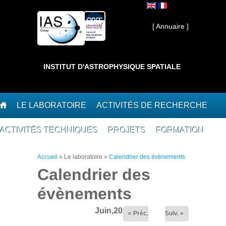
Aller au contenu principal
Interne ]
[ Annuaire ]
INSTITUT D'ASTROPHYSIQUE SPATIALE
LE LABORATOIRE
ACTIVITÉS DE RECHERCHE
ACTIVITÉS TECHNIQUES
PROJETS
FORMATION
Vous êtes ici
Accueil
»
Le laboratoire
»
Calendrier des évènements
Calendrier des
évènements
Juin,2026
« Préc.
Suiv. »