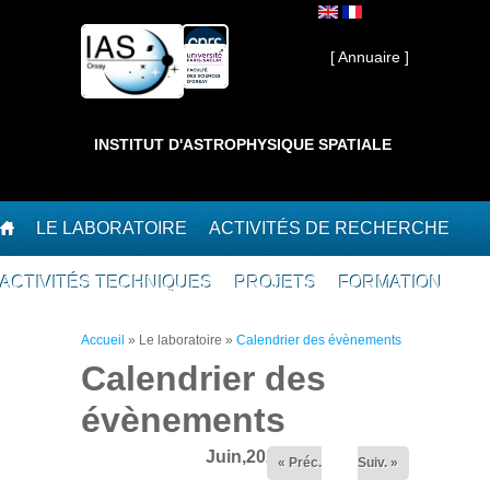
Aller au contenu principal
Interne ]
[ Annuaire ]
INSTITUT D'ASTROPHYSIQUE SPATIALE
LE LABORATOIRE
ACTIVITÉS DE RECHERCHE
ACTIVITÉS TECHNIQUES
PROJETS
FORMATION
Vous êtes ici
Accueil
»
Le laboratoire
»
Calendrier des évènements
Calendrier des
évènements
Juin,2026
« Préc.
Suiv. »