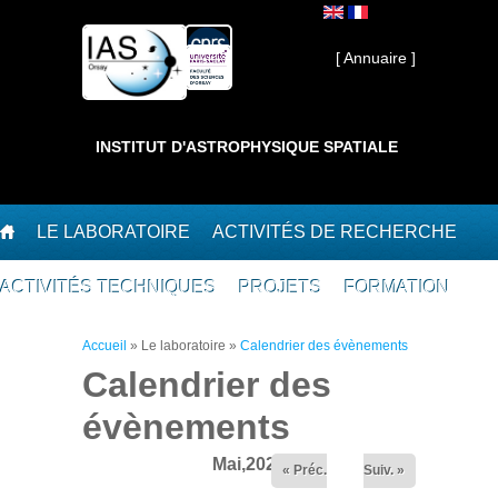
Aller au contenu principal
Interne ]
[ Annuaire ]
INSTITUT D'ASTROPHYSIQUE SPATIALE
LE LABORATOIRE
ACTIVITÉS DE RECHERCHE
ACTIVITÉS TECHNIQUES
PROJETS
FORMATION
Vous êtes ici
Accueil
»
Le laboratoire
»
Calendrier des évènements
Calendrier des
évènements
Mai,2026
« Préc.
Suiv. »