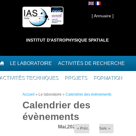
Aller au contenu principal
Interne ]
[ Annuaire ]
INSTITUT D'ASTROPHYSIQUE SPATIALE
LE LABORATOIRE
ACTIVITÉS DE RECHERCHE
ACTIVITÉS TECHNIQUES
PROJETS
FORMATION
Vous êtes ici
Accueil
»
Le laboratoire
»
Calendrier des évènements
Calendrier des
évènements
Mai,2026
« Préc.
Suiv. »