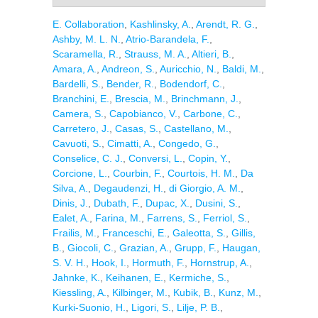
E. Collaboration
,
Kashlinsky, A.
,
Arendt, R. G.
,
Ashby, M. L. N.
,
Atrio-Barandela, F.
,
Scaramella, R.
,
Strauss, M. A.
,
Altieri, B.
,
Amara, A.
,
Andreon, S.
,
Auricchio, N.
,
Baldi, M.
,
Bardelli, S.
,
Bender, R.
,
Bodendorf, C.
,
Branchini, E.
,
Brescia, M.
,
Brinchmann, J.
,
Camera, S.
,
Capobianco, V.
,
Carbone, C.
,
Carretero, J.
,
Casas, S.
,
Castellano, M.
,
Cavuoti, S.
,
Cimatti, A.
,
Congedo, G.
,
Conselice, C. J.
,
Conversi, L.
,
Copin, Y.
,
Corcione, L.
,
Courbin, F.
,
Courtois, H. M.
,
Da
Silva, A.
,
Degaudenzi, H.
,
di Giorgio, A. M.
,
Dinis, J.
,
Dubath, F.
,
Dupac, X.
,
Dusini, S.
,
Ealet, A.
,
Farina, M.
,
Farrens, S.
,
Ferriol, S.
,
Frailis, M.
,
Franceschi, E.
,
Galeotta, S.
,
Gillis,
B.
,
Giocoli, C.
,
Grazian, A.
,
Grupp, F.
,
Haugan,
S. V. H.
,
Hook, I.
,
Hormuth, F.
,
Hornstrup, A.
,
Jahnke, K.
,
Keihanen, E.
,
Kermiche, S.
,
Kiessling, A.
,
Kilbinger, M.
,
Kubik, B.
,
Kunz, M.
,
Kurki-Suonio, H.
,
Ligori, S.
,
Lilje, P. B.
,