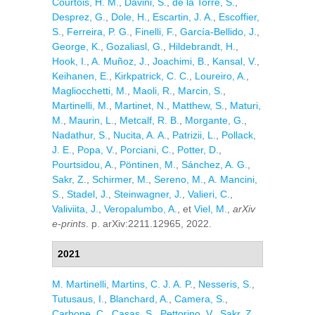
Courtois, H. M.
,
Davini, S.
,
de la Torre, S.
,
Desprez, G.
,
Dole, H.
,
Escartin, J. A.
,
Escoffier,
S.
,
Ferreira, P. G.
,
Finelli, F.
,
García-Bellido, J.
,
George, K.
,
Gozaliasl, G.
,
Hildebrandt, H.
,
Hook, I.
,
A. Muñoz, J.
,
Joachimi, B.
,
Kansal, V.
,
Keihanen, E.
,
Kirkpatrick, C. C.
,
Loureiro, A.
,
Magliocchetti, M.
,
Maoli, R.
,
Marcin, S.
,
Martinelli, M.
,
Martinet, N.
,
Matthew, S.
,
Maturi,
M.
,
Maurin, L.
,
Metcalf, R. B.
,
Morgante, G.
,
Nadathur, S.
,
Nucita, A. A.
,
Patrizii, L.
,
Pollack,
J. E.
,
Popa, V.
,
Porciani, C.
,
Potter, D.
,
Pourtsidou, A.
,
Pöntinen, M.
,
Sánchez, A. G.
,
Sakr, Z.
,
Schirmer, M.
,
Sereno, M.
,
A. Mancini,
S.
,
Stadel, J.
,
Steinwagner, J.
,
Valieri, C.
,
Valiviita, J.
,
Veropalumbo, A.
, et
Viel, M.
,
arXiv
e-prints
. p. arXiv:2211.12965, 2022.
2021
M. Martinelli
,
Martins, C. J. A. P.
,
Nesseris, S.
,
Tutusaus, I.
,
Blanchard, A.
,
Camera, S.
,
Carbone, C.
,
Casas, S.
,
Pettorino, V.
,
Sakr, Z.
,