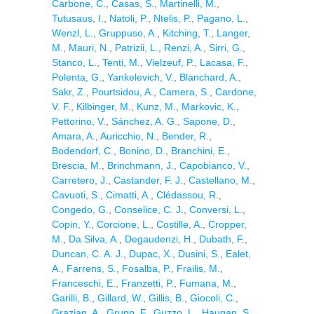
Carbone, C.
,
Casas, S.
,
Martinelli, M.
,
Tutusaus, I.
,
Natoli, P.
,
Ntelis, P.
,
Pagano, L.
,
Wenzl, L.
,
Gruppuso, A.
,
Kitching, T.
,
Langer,
M.
,
Mauri, N.
,
Patrizii, L.
,
Renzi, A.
,
Sirri, G.
,
Stanco, L.
,
Tenti, M.
,
Vielzeuf, P.
,
Lacasa, F.
,
Polenta, G.
,
Yankelevich, V.
,
Blanchard, A.
,
Sakr, Z.
,
Pourtsidou, A.
,
Camera, S.
,
Cardone,
V. F.
,
Kilbinger, M.
,
Kunz, M.
,
Markovic, K.
,
Pettorino, V.
,
Sánchez, A. G.
,
Sapone, D.
,
Amara, A.
,
Auricchio, N.
,
Bender, R.
,
Bodendorf, C.
,
Bonino, D.
,
Branchini, E.
,
Brescia, M.
,
Brinchmann, J.
,
Capobianco, V.
,
Carretero, J.
,
Castander, F. J.
,
Castellano, M.
,
Cavuoti, S.
,
Cimatti, A.
,
Clédassou, R.
,
Congedo, G.
,
Conselice, C. J.
,
Conversi, L.
,
Copin, Y.
,
Corcione, L.
,
Costille, A.
,
Cropper,
M.
,
Da Silva, A.
,
Degaudenzi, H.
,
Dubath, F.
,
Duncan, C. A. J.
,
Dupac, X.
,
Dusini, S.
,
Ealet,
A.
,
Farrens, S.
,
Fosalba, P.
,
Frailis, M.
,
Franceschi, E.
,
Franzetti, P.
,
Fumana, M.
,
Garilli, B.
,
Gillard, W.
,
Gillis, B.
,
Giocoli, C.
,
Grazian, A.
,
Grupp, F.
,
Guzzo, L.
,
Haugan, S.