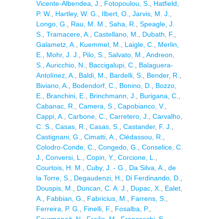
Vicente-Albendea, J.
,
Fotopoulou, S.
,
Hatfield,
P. W.
,
Hartley, W. G.
,
Ilbert, O.
,
Jarvis, M. J.
,
Longo, G.
,
Rau, M. M.
,
Saha, R.
,
Speagle, J.
S.
,
Tramacere, A.
,
Castellano, M.
,
Dubath, F.
,
Galametz, A.
,
Kuemmel, M.
,
Laigle, C.
,
Merlin,
E.
,
Mohr, J. J.
,
Pilo, S.
,
Salvato, M.
,
Andreon,
S.
,
Auricchio, N.
,
Baccigalupi, C.
,
Balaguera-
Antolínez, A.
,
Baldi, M.
,
Bardelli, S.
,
Bender, R.
,
Biviano, A.
,
Bodendorf, C.
,
Bonino, D.
,
Bozzo,
E.
,
Branchini, E.
,
Brinchmann, J.
,
Burigana, C.
,
Cabanac, R.
,
Camera, S.
,
Capobianco, V.
,
Cappi, A.
,
Carbone, C.
,
Carretero, J.
,
Carvalho,
C. S.
,
Casas, R.
,
Casas, S.
,
Castander, F. J.
,
Castignani, G.
,
Cimatti, A.
,
Clédassou, R.
,
Colodro-Conde, C.
,
Congedo, G.
,
Conselice, C.
J.
,
Conversi, L.
,
Copin, Y.
,
Corcione, L.
,
Courtois, H. M.
,
Cuby, J. - G.
,
Da Silva, A.
,
de
la Torre, S.
,
Degaudenzi, H.
,
Di Ferdinando, D.
,
Douspis, M.
,
Duncan, C. A. J.
,
Dupac, X.
,
Ealet,
A.
,
Fabbian, G.
,
Fabricius, M.
,
Farrens, S.
,
Ferreira, P. G.
,
Finelli, F.
,
Fosalba, P.
,