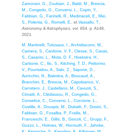
Zamorani, G.
,
Zoubian, J.
,
Baldi, M.
,
Brescia,
M.
,
Congedo, G.
,
Conversi, L.
,
Copin, Y.
,
Fabbian, G.
,
Farinelli, R.
,
Medinaceli, E.
,
Mei,
S.
,
Polenta, G.
,
Romelli, E.
, et
Vassallo, T.
,
Astronomy & Astrophysics
, vol. 654. p. A148,
2021.
M. Martinelli
,
Tutusaus, I.
,
Archidiacono, M.
,
Camera, S.
,
Cardone, V. F.
,
Clesse, S.
,
Casas,
S.
,
Casarini, L.
,
Mota, D. F.
,
Hoekstra, H.
,
Carbone, C.
,
Ilic, S.
,
Kitching, T. D.
,
Pettorino,
V.
,
Pourtsidou, A.
,
Sakr, Z.
,
Sapone, D.
,
Auricchio, N.
,
Balestra, A.
,
Boucaud, A.
,
Branchini, E.
,
Brescia, M.
,
Capobianco, V.
,
Carretero, J.
,
Castellano, M.
,
Cavuoti, S.
,
Cimatti, A.
,
Clédassou, R.
,
Congedo, G.
,
Conselice, C.
,
Conversi, L.
,
Corcione, L.
,
Costille, A.
,
Douspis, M.
,
Dubath, F.
,
Dusini, S.
,
Fabbian, G.
,
Fosalba, P.
,
Frailis, M.
,
Franceschi, E.
,
Gillis, B.
,
Giocoli, C.
,
Grupp, F.
,
Guzzo, L.
,
Holmes, W.
,
Hormuth, F.
,
Jahnke,
K.
,
Kermiche, S.
,
Kiessling, A.
,
Kilbinger, M.
,