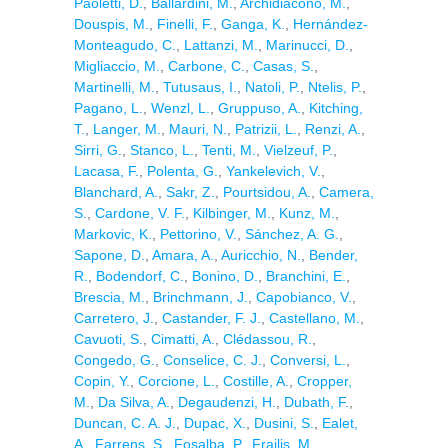
Paoletti, D.
,
Ballardini, M.
,
Archidiacono, M.
,
Douspis, M.
,
Finelli, F.
,
Ganga, K.
,
Hernández-
Monteagudo, C.
,
Lattanzi, M.
,
Marinucci, D.
,
Migliaccio, M.
,
Carbone, C.
,
Casas, S.
,
Martinelli, M.
,
Tutusaus, I.
,
Natoli, P.
,
Ntelis, P.
,
Pagano, L.
,
Wenzl, L.
,
Gruppuso, A.
,
Kitching,
T.
,
Langer, M.
,
Mauri, N.
,
Patrizii, L.
,
Renzi, A.
,
Sirri, G.
,
Stanco, L.
,
Tenti, M.
,
Vielzeuf, P.
,
Lacasa, F.
,
Polenta, G.
,
Yankelevich, V.
,
Blanchard, A.
,
Sakr, Z.
,
Pourtsidou, A.
,
Camera,
S.
,
Cardone, V. F.
,
Kilbinger, M.
,
Kunz, M.
,
Markovic, K.
,
Pettorino, V.
,
Sánchez, A. G.
,
Sapone, D.
,
Amara, A.
,
Auricchio, N.
,
Bender,
R.
,
Bodendorf, C.
,
Bonino, D.
,
Branchini, E.
,
Brescia, M.
,
Brinchmann, J.
,
Capobianco, V.
,
Carretero, J.
,
Castander, F. J.
,
Castellano, M.
,
Cavuoti, S.
,
Cimatti, A.
,
Clédassou, R.
,
Congedo, G.
,
Conselice, C. J.
,
Conversi, L.
,
Copin, Y.
,
Corcione, L.
,
Costille, A.
,
Cropper,
M.
,
Da Silva, A.
,
Degaudenzi, H.
,
Dubath, F.
,
Duncan, C. A. J.
,
Dupac, X.
,
Dusini, S.
,
Ealet,
A.
,
Farrens, S.
,
Fosalba, P.
,
Frailis, M.
,