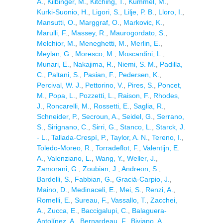
A.
,
Kilbinger, M.
,
Kitching, T.
,
Kümmel, M.
,
Kurki-Suonio, H.
,
Ligori, S.
,
Lilje, P. B.
,
Lloro, I.
,
Mansutti, O.
,
Marggraf, O.
,
Markovic, K.
,
Marulli, F.
,
Massey, R.
,
Maurogordato, S.
,
Melchior, M.
,
Meneghetti, M.
,
Merlin, E.
,
Meylan, G.
,
Moresco, M.
,
Moscardini, L.
,
Munari, E.
,
Nakajima, R.
,
Niemi, S. M.
,
Padilla,
C.
,
Paltani, S.
,
Pasian, F.
,
Pedersen, K.
,
Percival, W. J.
,
Pettorino, V.
,
Pires, S.
,
Poncet,
M.
,
Popa, L.
,
Pozzetti, L.
,
Raison, F.
,
Rhodes,
J.
,
Roncarelli, M.
,
Rossetti, E.
,
Saglia, R.
,
Schneider, P.
,
Secroun, A.
,
Seidel, G.
,
Serrano,
S.
,
Sirignano, C.
,
Sirri, G.
,
Stanco, L.
,
Starck, J.
- L.
,
Tallada-Crespí, P.
,
Taylor, A. N.
,
Tereno, I.
,
Toledo-Moreo, R.
,
Torradeflot, F.
,
Valentijn, E.
A.
,
Valenziano, L.
,
Wang, Y.
,
Weller, J.
,
Zamorani, G.
,
Zoubian, J.
,
Andreon, S.
,
Bardelli, S.
,
Fabbian, G.
,
Graciá-Carpio, J.
,
Maino, D.
,
Medinaceli, E.
,
Mei, S.
,
Renzi, A.
,
Romelli, E.
,
Sureau, F.
,
Vassallo, T.
,
Zacchei,
A.
,
Zucca, E.
,
Baccigalupi, C.
,
Balaguera-
Antolínez, A.
,
Bernardeau, F.
,
Biviano, A.
,