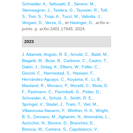
Schneider, A.
,
Sefusatti, E.
,
Sereno, M.
,
Steinwagner, J.
,
Testera, G.
,
Teyssier, R.
,
Toft,
S.
,
Tosi, S.
,
Troja, A.
,
Tucci, M.
,
Valiviita, J.
,
Vergani, D.
,
Verza, G.
, et
Hasinger, G.
,
arXiv e-
prints
. p. arXiv:2401.17945, 2024.
2023
J. Adamek
,
Angulo, R. E.
,
Arnold, C.
,
Baldi, M.
,
Biagetti, M.
,
Bose, B.
,
Carbone, C.
,
Castro, T.
,
Dakin, J.
,
Dolag, K.
,
Elbers, W.
,
Fidler, C.
,
Giocoli, C.
,
Hannestad, S.
,
Hassani, F.
,
Hernández-Aguayo, C.
,
Koyama, K.
,
Li, B.
,
Mauland, R.
,
Monaco, P.
,
Moretti, C.
,
Mota, D.
F.
,
Partmann, C.
,
Parimbelli, G.
,
Potter, D.
,
Schneider, A.
,
Schulz, S.
,
Smith, R. E.
,
Springel, V.
,
Stadel, J.
,
Tram, T.
,
Viel, M.
,
Villaescusa-Navarro, F.
,
Winther, H. A.
,
Wright,
B. S.
,
Zennaro, M.
,
Aghanim, N.
,
Amendola, L.
,
Auricchio, N.
,
Bonino, D.
,
Branchini, E.
,
Brescia, M.
,
Camera, S.
,
Capobianco, V.
,