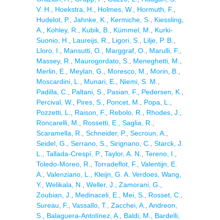
V. H.
,
Hoekstra, H.
,
Holmes, W.
,
Hormuth, F.
,
Hudelot, P.
,
Jahnke, K.
,
Kermiche, S.
,
Kiessling,
A.
,
Kohley, R.
,
Kubik, B.
,
Kümmel, M.
,
Kurki-
Suonio, H.
,
Laureijs, R.
,
Ligori, S.
,
Lilje, P. B.
,
Lloro, I.
,
Mansutti, O.
,
Marggraf, O.
,
Marulli, F.
,
Massey, R.
,
Maurogordato, S.
,
Meneghetti, M.
,
Merlin, E.
,
Meylan, G.
,
Moresco, M.
,
Morin, B.
,
Moscardini, L.
,
Munari, E.
,
Niemi, S. M.
,
Padilla, C.
,
Paltani, S.
,
Pasian, F.
,
Pedersen, K.
,
Percival, W.
,
Pires, S.
,
Poncet, M.
,
Popa, L.
,
Pozzetti, L.
,
Raison, F.
,
Rebolo, R.
,
Rhodes, J.
,
Roncarelli, M.
,
Rossetti, E.
,
Saglia, R.
,
Scaramella, R.
,
Schneider, P.
,
Secroun, A.
,
Seidel, G.
,
Serrano, S.
,
Sirignano, C.
,
Starck, J.
L.
,
Tallada-Crespí, P.
,
Taylor, A. N.
,
Tereno, I.
,
Toledo-Moreo, R.
,
Torradeflot, F.
,
Valentijn, E.
A.
,
Valenziano, L.
,
Kleijn, G. A. Verdoes
,
Wang,
Y.
,
Welikala, N.
,
Weller, J.
,
Zamorani, G.
,
Zoubian, J.
,
Medinaceli, E.
,
Mei, S.
,
Rosset, C.
,
Sureau, F.
,
Vassallo, T.
,
Zacchei, A.
,
Andreon,
S.
,
Balaguera-Antolínez, A.
,
Baldi, M.
,
Bardelli,