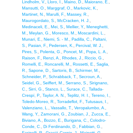
Lindholm, V.
,
Lloro, I.
,
Maino, D.
,
Maiorano, E.
,
Mansutti, O.
,
Marggraf, O.
,
Markovic, K.
,
Martinet, N.
,
Marulli, F.
,
Massey, R.
,
Maurogordato, S.
,
McCracken, H. J.
,
Medinaceli, E.
,
Mei, S.
,
Mellier, Y.
,
Meneghetti,
M.
,
Meylan, G.
,
Moresco, M.
,
Moscardini, L.
,
Munari, E.
,
Niemi, S. - M.
,
Padilla, C.
,
Paltani,
S.
,
Pasian, F.
,
Pedersen, K.
,
Percival, W. J.
,
Pires, S.
,
Polenta, G.
,
Poncet, M.
,
Popa, L. A.
,
Raison, F.
,
Renzi, A.
,
Rhodes, J.
,
Riccio, G.
,
Romelli, E.
,
Roncarelli, M.
,
Rossetti, E.
,
Saglia,
R.
,
Sapone, D.
,
Sartoris, B.
,
Schirmer, M.
,
Schneider, P.
,
Schrabback, T.
,
Secroun, A.
,
Seidel, G.
,
Seiffert, M.
,
Serrano, S.
,
Sirignano,
C.
,
Sirri, G.
,
Stanco, L.
,
Surace, C.
,
Tallada-
Crespí, P.
,
Taylor, A. N.
,
Teplitz, H. I.
,
Tereno, I.
,
Toledo-Moreo, R.
,
Torradeflot, F.
,
Tutusaus, I.
,
Valenziano, L.
,
Vassallo, T.
,
Veropalumbo, A.
,
Wang, Y.
,
Zamorani, G.
,
Zoubian, J.
,
Zucca, E.
,
Biviano, A.
,
Bozzo, E.
,
Burigana, C.
,
Colodro-
Conde, C.
,
Di Ferdinando, D.
,
Fabbian, G.
,
Farinelli, R.
,
Graciá-Carpio, J.
,
Mainetti, G.
,