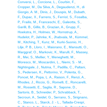
Conversi, L.
,
Corcione, L.
,
Courbin, F.
,
Cropper, M.
,
Da Silva, A.
,
Degaudenzi, H.
,
di
Giorgio, A. M.
,
Dinis, J.
,
Douspis, M.
,
Dubath,
F.
,
Dupac, X.
,
Farrens, S.
,
Ferriol, S.
,
Fosalba,
P.
,
Frailis, M.
,
Franceschi, E.
,
Galeotta, S.
,
Garilli, B.
,
Gillis, B.
,
Grazian, A.
,
Grupp, F.
,
Hoekstra, H.
,
Holmes, W.
,
Hornstrup, A.
,
Hudelot, P.
,
Jahnke, K.
,
Jhabvala, M.
,
Kümmel,
M.
,
Kitching, T.
,
Kunz, M.
,
Kurki-Suonio, H.
,
Lilje, P. B.
,
Lloro, I.
,
Maiorano, E.
,
Mansutti, O.
,
Marggraf, O.
,
Markovic, K.
,
Marulli, F.
,
Massey,
R.
,
Mei, S.
,
Mellier, Y.
,
Meneghetti, M.
,
Moresco, M.
,
Moscardini, L.
,
Niemi, S. - M.
,
Nightingale, J.
,
Nutma, T.
,
Padilla, C.
,
Paltani,
S.
,
Pedersen, K.
,
Pettorino, V.
,
Polenta, G.
,
Poncet, M.
,
Popa, L. A.
,
Raison, F.
,
Renzi, A.
,
Rhodes, J.
,
Riccio, G.
,
Romelli, E.
,
Roncarelli,
M.
,
Rossetti, E.
,
Saglia, R.
,
Sapone, D.
,
Sartoris, B.
,
Schneider, P.
,
Schrabback, T.
,
Secroun, A.
,
Seidel, G.
,
Serrano, S.
,
Sirignano,
C.
,
Stanco, L.
,
Starck, J. - L.
,
Tallada-Crespí,