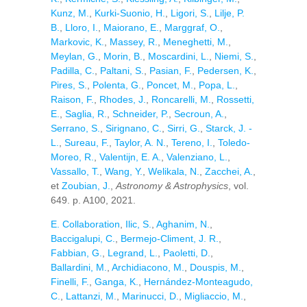
Kunz, M.
,
Kurki-Suonio, H.
,
Ligori, S.
,
Lilje, P.
B.
,
Lloro, I.
,
Maiorano, E.
,
Marggraf, O.
,
Markovic, K.
,
Massey, R.
,
Meneghetti, M.
,
Meylan, G.
,
Morin, B.
,
Moscardini, L.
,
Niemi, S.
,
Padilla, C.
,
Paltani, S.
,
Pasian, F.
,
Pedersen, K.
,
Pires, S.
,
Polenta, G.
,
Poncet, M.
,
Popa, L.
,
Raison, F.
,
Rhodes, J.
,
Roncarelli, M.
,
Rossetti,
E.
,
Saglia, R.
,
Schneider, P.
,
Secroun, A.
,
Serrano, S.
,
Sirignano, C.
,
Sirri, G.
,
Starck, J. -
L.
,
Sureau, F.
,
Taylor, A. N.
,
Tereno, I.
,
Toledo-
Moreo, R.
,
Valentijn, E. A.
,
Valenziano, L.
,
Vassallo, T.
,
Wang, Y.
,
Welikala, N.
,
Zacchei, A.
,
et
Zoubian, J.
,
Astronomy & Astrophysics
, vol.
649. p. A100, 2021.
E. Collaboration
,
Ilic, S.
,
Aghanim, N.
,
Baccigalupi, C.
,
Bermejo-Climent, J. R.
,
Fabbian, G.
,
Legrand, L.
,
Paoletti, D.
,
Ballardini, M.
,
Archidiacono, M.
,
Douspis, M.
,
Finelli, F.
,
Ganga, K.
,
Hernández-Monteagudo,
C.
,
Lattanzi, M.
,
Marinucci, D.
,
Migliaccio, M.
,