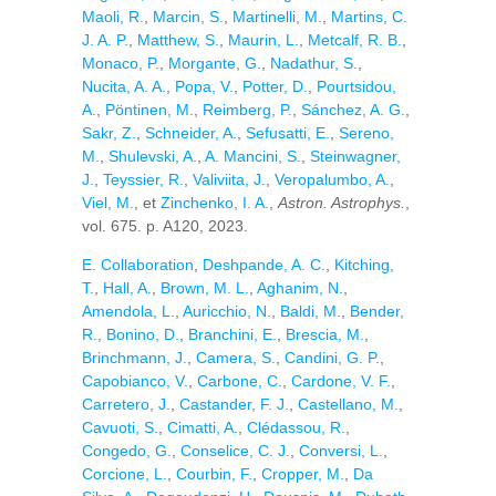
Maoli, R.
,
Marcin, S.
,
Martinelli, M.
,
Martins, C.
J. A. P.
,
Matthew, S.
,
Maurin, L.
,
Metcalf, R. B.
,
Monaco, P.
,
Morgante, G.
,
Nadathur, S.
,
Nucita, A. A.
,
Popa, V.
,
Potter, D.
,
Pourtsidou,
A.
,
Pöntinen, M.
,
Reimberg, P.
,
Sánchez, A. G.
,
Sakr, Z.
,
Schneider, A.
,
Sefusatti, E.
,
Sereno,
M.
,
Shulevski, A.
,
A. Mancini, S.
,
Steinwagner,
J.
,
Teyssier, R.
,
Valiviita, J.
,
Veropalumbo, A.
,
Viel, M.
, et
Zinchenko, I. A.
,
Astron. Astrophys.
,
vol. 675. p. A120, 2023.
E. Collaboration
,
Deshpande, A. C.
,
Kitching,
T.
,
Hall, A.
,
Brown, M. L.
,
Aghanim, N.
,
Amendola, L.
,
Auricchio, N.
,
Baldi, M.
,
Bender,
R.
,
Bonino, D.
,
Branchini, E.
,
Brescia, M.
,
Brinchmann, J.
,
Camera, S.
,
Candini, G. P.
,
Capobianco, V.
,
Carbone, C.
,
Cardone, V. F.
,
Carretero, J.
,
Castander, F. J.
,
Castellano, M.
,
Cavuoti, S.
,
Cimatti, A.
,
Clédassou, R.
,
Congedo, G.
,
Conselice, C. J.
,
Conversi, L.
,
Corcione, L.
,
Courbin, F.
,
Cropper, M.
,
Da