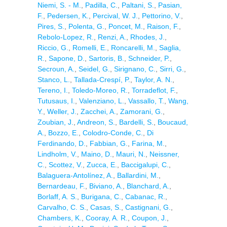
Niemi, S. - M.
,
Padilla, C.
,
Paltani, S.
,
Pasian,
F.
,
Pedersen, K.
,
Percival, W. J.
,
Pettorino, V.
,
Pires, S.
,
Polenta, G.
,
Poncet, M.
,
Raison, F.
,
Rebolo-Lopez, R.
,
Renzi, A.
,
Rhodes, J.
,
Riccio, G.
,
Romelli, E.
,
Roncarelli, M.
,
Saglia,
R.
,
Sapone, D.
,
Sartoris, B.
,
Schneider, P.
,
Secroun, A.
,
Seidel, G.
,
Sirignano, C.
,
Sirri, G.
,
Stanco, L.
,
Tallada-Crespí, P.
,
Taylor, A. N.
,
Tereno, I.
,
Toledo-Moreo, R.
,
Torradeflot, F.
,
Tutusaus, I.
,
Valenziano, L.
,
Vassallo, T.
,
Wang,
Y.
,
Weller, J.
,
Zacchei, A.
,
Zamorani, G.
,
Zoubian, J.
,
Andreon, S.
,
Bardelli, S.
,
Boucaud,
A.
,
Bozzo, E.
,
Colodro-Conde, C.
,
Di
Ferdinando, D.
,
Fabbian, G.
,
Farina, M.
,
Lindholm, V.
,
Maino, D.
,
Mauri, N.
,
Neissner,
C.
,
Scottez, V.
,
Zucca, E.
,
Baccigalupi, C.
,
Balaguera-Antolínez, A.
,
Ballardini, M.
,
Bernardeau, F.
,
Biviano, A.
,
Blanchard, A.
,
Borlaff, A. S.
,
Burigana, C.
,
Cabanac, R.
,
Carvalho, C. S.
,
Casas, S.
,
Castignani, G.
,
Chambers, K.
,
Cooray, A. R.
,
Coupon, J.
,