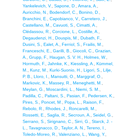
Yankelevich, V.
,
Sapone, D.
,
Amara, A.
,
Auricchio, N.
,
Bodendorf, C.
,
Bonino, D.
,
Branchini, E.
,
Capobianco, V.
,
Carretero, J.
,
Castellano, M.
,
Cavuoti, S.
,
Cimatti, A.
,
Clédassou, R.
,
Corcione, L.
,
Costille, A.
,
Degaudenzi, H.
,
Douspis, M.
,
Dubath, F.
,
Dusini, S.
,
Ealet, A.
,
Ferriol, S.
,
Frailis, M.
,
Franceschi, E.
,
Garilli, B.
,
Giocoli, C.
,
Grazian,
A.
,
Grupp, F.
,
Haugan, S. V. H.
,
Holmes, W.
,
Hormuth, F.
,
Jahnke, K.
,
Kiessling, A.
,
Kümmel,
M.
,
Kunz, M.
,
Kurki-Suonio, H.
,
Ligori, S.
,
Lilje,
P. B.
,
Lloro, I.
,
Mansutti, O.
,
Marggraf, O.
,
Markovic, K.
,
Massey, R.
,
Meneghetti, M.
,
Meylan, G.
,
Moscardini, L.
,
Niemi, S. M.
,
Padilla, C.
,
Paltani, S.
,
Pasian, F.
,
Pedersen, K.
,
Pires, S.
,
Poncet, M.
,
Popa, L.
,
Raison, F.
,
Rebolo, R.
,
Rhodes, J.
,
Roncarelli, M.
,
Rossetti, E.
,
Saglia, R.
,
Secroun, A.
,
Seidel, G.
,
Serrano, S.
,
Sirignano, C.
,
Sirri, G.
,
Starck, J. -
L.
,
Tavagnacco, D.
,
Taylor, A. N.
,
Tereno, I.
,
Toledo-Moreo, R.
,
Valenziano, L.
,
Wang, Y.
,