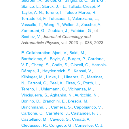
Secroun, A.
,
Seidel, G.
,
Sirignano, C.
,
Sirri, G.
,
Stanco, L.
,
Starck, J. - L.
,
Tallada-Crespí, P.
,
Taylor, A. N.
,
Tereno, I.
,
Toledo-Moreo, R.
,
Torradeflot, F.
,
Tutusaus, I.
,
Valenziano, L.
,
Vassallo, T.
,
Wang, Y.
,
Weller, J.
,
Zacchei, A.
,
Zamorani, G.
,
Zoubian, J.
,
Fabbian, G.
, et
Scottez, V.
,
Journal of Cosmology and
Astroparticle Physics
, vol. 2023. p. 035, 2023.
E. Collaboration
,
Ajani, V.
,
Baldi, M.
,
Barthelemy, A.
,
Boyle, A.
,
Burger, P.
,
Cardone,
V. F.
,
Cheng, S.
,
Codis, S.
,
Giocoli, C.
,
Harnois-
Déraps, J.
,
Heydenreich, S.
,
Kansal, V.
,
Kilbinger, M.
,
Linke, L.
,
Llinares, C.
,
Martinet,
N.
,
Parroni, C.
,
Peel, A.
,
Pires, S.
,
Porth, L.
,
Tereno, I.
,
Uhlemann, C.
,
Vicinanza, M.
,
Vinciguerra, S.
,
Aghanim, N.
,
Auricchio, N.
,
Bonino, D.
,
Branchini, E.
,
Brescia, M.
,
Brinchmann, J.
,
Camera, S.
,
Capobianco, V.
,
Carbone, C.
,
Carretero, J.
,
Castander, F. J.
,
Castellano, M.
,
Cavuoti, S.
,
Cimatti, A.
,
Clédassou, R.
,
Congedo, G.
,
Conselice, C. J.
,