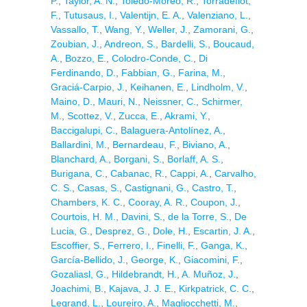
P.
,
Taylor, A. N.
,
Toledo-Moreo, R.
,
Torradeflot,
F.
,
Tutusaus, I.
,
Valentijn, E. A.
,
Valenziano, L.
,
Vassallo, T.
,
Wang, Y.
,
Weller, J.
,
Zamorani, G.
,
Zoubian, J.
,
Andreon, S.
,
Bardelli, S.
,
Boucaud,
A.
,
Bozzo, E.
,
Colodro-Conde, C.
,
Di
Ferdinando, D.
,
Fabbian, G.
,
Farina, M.
,
Graciá-Carpio, J.
,
Keihanen, E.
,
Lindholm, V.
,
Maino, D.
,
Mauri, N.
,
Neissner, C.
,
Schirmer,
M.
,
Scottez, V.
,
Zucca, E.
,
Akrami, Y.
,
Baccigalupi, C.
,
Balaguera-Antolínez, A.
,
Ballardini, M.
,
Bernardeau, F.
,
Biviano, A.
,
Blanchard, A.
,
Borgani, S.
,
Borlaff, A. S.
,
Burigana, C.
,
Cabanac, R.
,
Cappi, A.
,
Carvalho,
C. S.
,
Casas, S.
,
Castignani, G.
,
Castro, T.
,
Chambers, K. C.
,
Cooray, A. R.
,
Coupon, J.
,
Courtois, H. M.
,
Davini, S.
,
de la Torre, S.
,
De
Lucia, G.
,
Desprez, G.
,
Dole, H.
,
Escartin, J. A.
,
Escoffier, S.
,
Ferrero, I.
,
Finelli, F.
,
Ganga, K.
,
García-Bellido, J.
,
George, K.
,
Giacomini, F.
,
Gozaliasl, G.
,
Hildebrandt, H.
,
A. Muñoz, J.
,
Joachimi, B.
,
Kajava, J. J. E.
,
Kirkpatrick, C. C.
,
Legrand, L.
,
Loureiro, A.
,
Magliocchetti, M.
,