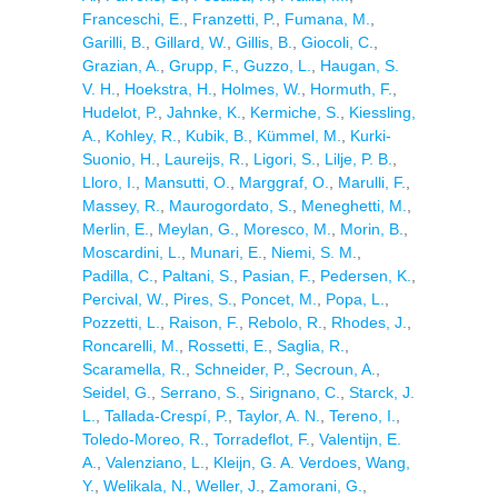
Franceschi, E.
,
Franzetti, P.
,
Fumana, M.
,
Garilli, B.
,
Gillard, W.
,
Gillis, B.
,
Giocoli, C.
,
Grazian, A.
,
Grupp, F.
,
Guzzo, L.
,
Haugan, S.
V. H.
,
Hoekstra, H.
,
Holmes, W.
,
Hormuth, F.
,
Hudelot, P.
,
Jahnke, K.
,
Kermiche, S.
,
Kiessling,
A.
,
Kohley, R.
,
Kubik, B.
,
Kümmel, M.
,
Kurki-
Suonio, H.
,
Laureijs, R.
,
Ligori, S.
,
Lilje, P. B.
,
Lloro, I.
,
Mansutti, O.
,
Marggraf, O.
,
Marulli, F.
,
Massey, R.
,
Maurogordato, S.
,
Meneghetti, M.
,
Merlin, E.
,
Meylan, G.
,
Moresco, M.
,
Morin, B.
,
Moscardini, L.
,
Munari, E.
,
Niemi, S. M.
,
Padilla, C.
,
Paltani, S.
,
Pasian, F.
,
Pedersen, K.
,
Percival, W.
,
Pires, S.
,
Poncet, M.
,
Popa, L.
,
Pozzetti, L.
,
Raison, F.
,
Rebolo, R.
,
Rhodes, J.
,
Roncarelli, M.
,
Rossetti, E.
,
Saglia, R.
,
Scaramella, R.
,
Schneider, P.
,
Secroun, A.
,
Seidel, G.
,
Serrano, S.
,
Sirignano, C.
,
Starck, J.
L.
,
Tallada-Crespí, P.
,
Taylor, A. N.
,
Tereno, I.
,
Toledo-Moreo, R.
,
Torradeflot, F.
,
Valentijn, E.
A.
,
Valenziano, L.
,
Kleijn, G. A. Verdoes
,
Wang,
Y.
,
Welikala, N.
,
Weller, J.
,
Zamorani, G.
,