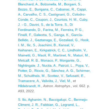
Blanchard, A.
,
Bolzonella, M.
,
Borgani, S.
,
Bozzo, E.
,
Burigana, C.
,
Cabanac, R.
,
Cappi,
A.
,
Carvalho, C. S.
,
Castignani, G.
,
Colodro-
Conde, C.
,
Coupon, J.
,
Courtois, H. M.
,
Cuby,
J. - G.
,
Davini, S.
,
de la Torre, S.
,
Di
Ferdinando, D.
,
Farina, M.
,
Ferreira, P. G.
,
Finelli, F.
,
Galeotta, S.
,
Ganga, K.
,
García-
Bellido, J.
,
Gaztanaga, E.
,
Gozaliasl, G.
,
Hook,
I. M.
,
Ilic, S.
,
Joachimi, B.
,
Kansal, V.
,
Keihanen, E.
,
Kirkpatrick, C. C.
,
Lindholm, V.
,
Mainetti, G.
,
Maoli, R.
,
Martinet, N.
,
Maturi, M.
,
Metcalf, R. B.
,
Monaco, P.
,
Morgante, G.
,
Nightingale, J.
,
Nucita, A.
,
Patrizii, L.
,
Popa, V.
,
Potter, D.
,
Riccio, G.
,
Sánchez, A. G.
,
Schirmer,
M.
,
Schultheis, M.
,
Scottez, V.
,
Sefusatti, E.
,
Tramacere, A.
,
Valiviita, J.
,
Viel, M.
, et
Hildebrandt, H.
,
Astron. Astrophys.
, vol. 662. p.
A93, 2022.
S. Ilic
,
Aghanim, N.
,
Baccigalupi, C.
,
Bermejo-
Climent, J. R.
,
Fabbian, G.
,
Legrand, L.
,