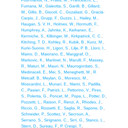
Fourmanoit, N.
,
Frailis, M.
,
Franceschi, E.
,
Fumana, M.
,
Galeotta, S.
,
Garilli, B.
,
Gillard,
W.
,
Gillis, B.
,
Giocoli, C.
,
Gozaliasl, G.
,
Graciá-
Carpio, J.
,
Grupp, F.
,
Guzzo, L.
,
Hailey, M.
,
Haugan, S. V. H.
,
Holmes, W.
,
Hormuth, F.
,
Humphrey, A.
,
Jahnke, K.
,
Keihanen, E.
,
Kermiche, S.
,
Kilbinger, M.
,
Kirkpatrick, C. C.
,
Kitching, T. D.
,
Kohley, R.
,
Kubik, B.
,
Kunz, M.
,
Kurki-Suonio, H.
,
Ligori, S.
,
Lilje, P. B.
,
Lloro, I.
,
Maino, D.
,
Maiorano, E.
,
Marggraf, O.
,
Markovic, K.
,
Martinet, N.
,
Marulli, F.
,
Massey,
R.
,
Maturi, M.
,
Mauri, N.
,
Maurogordato, S.
,
Medinaceli, E.
,
Mei, S.
,
Meneghetti, M.
,
R.
Metcalf, B.
,
Meylan, G.
,
Moresco, M.
,
Moscardini, L.
,
Munari, E.
,
Niemi, S.
,
Padilla,
C.
,
Pasian, F.
,
Patrizii, L.
,
Pettorino, V.
,
Pires,
S.
,
Polenta, G.
,
Poncet, M.
,
Popa, L.
,
Potter, D.
,
Pozzetti, L.
,
Raison, F.
,
Renzi, A.
,
Rhodes, J.
,
Riccio, G.
,
Rossetti, E.
,
Saglia, R.
,
Sapone, D.
,
Schneider, P.
,
Scottez, V.
,
Secroun, A.
,
Serrano, S.
,
Sirignano, C.
,
Sirri, G.
,
Stanco, L.
,
Stern, D.
,
Sureau, F.
,
P. Crespí, T.
,