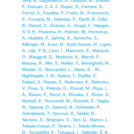
Silva, A.
,
Degaudenzi, H.
,
Douspis, M.
,
Dubath,
F.
,
Duncan, C. A. J.
,
Dupac, X.
,
Farrens, S.
,
Ferriol, S.
,
Fosalba, P.
,
Frailis, M.
,
Franceschi,
E.
,
Fumana, M.
,
Galeotta, S.
,
Garilli, B.
,
Gillis,
B.
,
Giocoli, C.
,
Grazian, A.
,
Grupp, F.
,
Haugan,
S. V. H.
,
Hoekstra, H.
,
Holmes, W.
,
Hornstrup,
A.
,
Hudelot, P.
,
Jahnke, K.
,
Kermiche, S.
,
Kilbinger, M.
,
Kunz, M.
,
Kurki-Suonio, H.
,
Ligori,
S.
,
Lilje, P. B.
,
Lloro, I.
,
Maiorano, E.
,
Mansutti,
O.
,
Marggraf, O.
,
Markovic, K.
,
Marulli, F.
,
Massey, R.
,
Mei, S.
,
Mellier, Y.
,
Meneghetti, M.
,
Meylan, G.
,
Moscardini, L.
,
Niemi, S. - M.
,
Nightingale, J. W.
,
Nutma, T.
,
Padilla, C.
,
Paltani, S.
,
Pasian, F.
,
Pedersen, K.
,
Pettorino,
V.
,
Pires, S.
,
Polenta, G.
,
Poncet, M.
,
Popa, L.
A.
,
Raison, F.
,
Renzi, A.
,
Rhodes, J.
,
Riccio, G.
,
Romelli, E.
,
Roncarelli, M.
,
Rossetti, E.
,
Saglia,
R.
,
Sapone, D.
,
Sartoris, B.
,
Schneider, P.
,
Schrabback, T.
,
Secroun, A.
,
Seidel, G.
,
Serrano, S.
,
Sirignano, C.
,
Sirri, G.
,
Stanco, L.
,
Tallada-Crespí, P.
,
Tereno, I.
,
Toledo-Moreo,
R.
,
Torradeflot, F.
,
Tutusaus, I.
,
Valentijn, E. A.
,