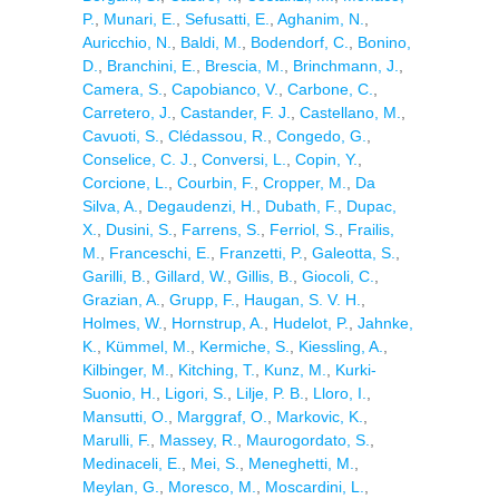
P.
,
Munari, E.
,
Sefusatti, E.
,
Aghanim, N.
,
Auricchio, N.
,
Baldi, M.
,
Bodendorf, C.
,
Bonino,
D.
,
Branchini, E.
,
Brescia, M.
,
Brinchmann, J.
,
Camera, S.
,
Capobianco, V.
,
Carbone, C.
,
Carretero, J.
,
Castander, F. J.
,
Castellano, M.
,
Cavuoti, S.
,
Clédassou, R.
,
Congedo, G.
,
Conselice, C. J.
,
Conversi, L.
,
Copin, Y.
,
Corcione, L.
,
Courbin, F.
,
Cropper, M.
,
Da
Silva, A.
,
Degaudenzi, H.
,
Dubath, F.
,
Dupac,
X.
,
Dusini, S.
,
Farrens, S.
,
Ferriol, S.
,
Frailis,
M.
,
Franceschi, E.
,
Franzetti, P.
,
Galeotta, S.
,
Garilli, B.
,
Gillard, W.
,
Gillis, B.
,
Giocoli, C.
,
Grazian, A.
,
Grupp, F.
,
Haugan, S. V. H.
,
Holmes, W.
,
Hornstrup, A.
,
Hudelot, P.
,
Jahnke,
K.
,
Kümmel, M.
,
Kermiche, S.
,
Kiessling, A.
,
Kilbinger, M.
,
Kitching, T.
,
Kunz, M.
,
Kurki-
Suonio, H.
,
Ligori, S.
,
Lilje, P. B.
,
Lloro, I.
,
Mansutti, O.
,
Marggraf, O.
,
Markovic, K.
,
Marulli, F.
,
Massey, R.
,
Maurogordato, S.
,
Medinaceli, E.
,
Mei, S.
,
Meneghetti, M.
,
Meylan, G.
,
Moresco, M.
,
Moscardini, L.
,