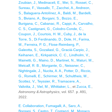
Zoubian, J.
,
Medinaceli, E.
,
Mei, S.
,
Rosset, C.
,
Sureau, F.
,
Vassallo, T.
,
Zacchei, A.
,
Andreon,
S.
,
Balaguera-Antolínez, A.
,
Baldi, M.
,
Bardelli,
S.
,
Biviano, A.
,
Borgani, S.
,
Bozzo, E.
,
Burigana, C.
,
Cabanac, R.
,
Cappi, A.
,
Carvalho,
C. S.
,
Castignani, G.
,
Colodro-Conde, C.
,
Coupon, J.
,
Courtois, H. M.
,
Cuby, J.
,
de la
Torre, S.
,
Di Ferdinando, D.
,
Dole, H.
,
Farina,
M.
,
Ferreira, P. G.
,
Flose-Reimberg, P.
,
Galeotta, S.
,
Gozaliasl, G.
,
Graciá-Carpio, J.
,
Keihanen, E.
,
Kirkpatrick, C. C.
,
Lindholm, V.
,
Mainetti, G.
,
Maino, D.
,
Martinet, N.
,
Maturi, M.
,
Metcalf, R. B.
,
Morgante, G.
,
Neissner, C.
,
Nightingale, J.
,
Nucita, A. A.
,
Potter, D.
,
Riccio,
G.
,
Romelli, E.
,
Schirmer, M.
,
Schultheis, M.
,
Scottez, V.
,
Teyssier, R.
,
Tramacere, A.
,
Valiviita, J.
,
Viel, M.
,
Whittaker, L.
, et
Zucca, E.
,
Astronomy & Astrophysics
, vol. 657. p. A91,
2022.
E. Collaboration
,
Fumagalli, A.
,
Saro, A.
,
Borgani, S.
,
Castro, T.
,
Costanzi, M.
,
Monaco,