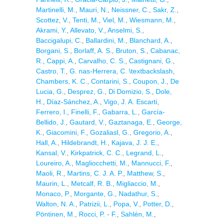
Martinelli, M.
,
Mauri, N.
,
Neissner, C.
,
Sakr, Z.
,
Scottez, V.
,
Tenti, M.
,
Viel, M.
,
Wiesmann, M.
,
Akrami, Y.
,
Allevato, V.
,
Anselmi, S.
,
Baccigalupi, C.
,
Ballardini, M.
,
Blanchard, A.
,
Borgani, S.
,
Borlaff, A. S.
,
Bruton, S.
,
Cabanac,
R.
,
Cappi, A.
,
Carvalho, C. S.
,
Castignani, G.
,
Castro, T.
,
G. nas-Herrera, C. \textbackslash
,
Chambers, K. C.
,
Contarini, S.
,
Coupon, J.
,
De
Lucia, G.
,
Desprez, G.
,
Di Domizio, S.
,
Dole,
H.
,
Díaz-Sánchez, A.
,
Vigo, J. A. Escarti
,
Ferrero, I.
,
Finelli, F.
,
Gabarra, L.
,
García-
Bellido, J.
,
Gautard, V.
,
Gaztanaga, E.
,
George,
K.
,
Giacomini, F.
,
Gozaliasl, G.
,
Gregorio, A.
,
Hall, A.
,
Hildebrandt, H.
,
Kajava, J. J. E.
,
Kansal, V.
,
Kirkpatrick, C. C.
,
Legrand, L.
,
Loureiro, A.
,
Magliocchetti, M.
,
Mannucci, F.
,
Maoli, R.
,
Martins, C. J. A. P.
,
Matthew, S.
,
Maurin, L.
,
Metcalf, R. B.
,
Migliaccio, M.
,
Monaco, P.
,
Morgante, G.
,
Nadathur, S.
,
Walton, N. A.
,
Patrizii, L.
,
Popa, V.
,
Potter, D.
,
Pöntinen, M.
,
Rocci, P. - F.
,
Sahlén, M.
,