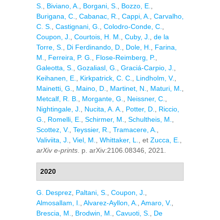
S.
,
Biviano, A.
,
Borgani, S.
,
Bozzo, E.
,
Burigana, C.
,
Cabanac, R.
,
Cappi, A.
,
Carvalho,
C. S.
,
Castignani, G.
,
Colodro-Conde, C.
,
Coupon, J.
,
Courtois, H. M.
,
Cuby, J.
,
de la
Torre, S.
,
Di Ferdinando, D.
,
Dole, H.
,
Farina,
M.
,
Ferreira, P. G.
,
Flose-Reimberg, P.
,
Galeotta, S.
,
Gozaliasl, G.
,
Graciá-Carpio, J.
,
Keihanen, E.
,
Kirkpatrick, C. C.
,
Lindholm, V.
,
Mainetti, G.
,
Maino, D.
,
Martinet, N.
,
Maturi, M.
,
Metcalf, R. B.
,
Morgante, G.
,
Neissner, C.
,
Nightingale, J.
,
Nucita, A. A.
,
Potter, D.
,
Riccio,
G.
,
Romelli, E.
,
Schirmer, M.
,
Schultheis, M.
,
Scottez, V.
,
Teyssier, R.
,
Tramacere, A.
,
Valiviita, J.
,
Viel, M.
,
Whittaker, L.
, et
Zucca, E.
,
arXiv e-prints
. p. arXiv:2106.08346, 2021.
2020
G. Desprez
,
Paltani, S.
,
Coupon, J.
,
Almosallam, I.
,
Alvarez-Ayllon, A.
,
Amaro, V.
,
Brescia, M.
,
Brodwin, M.
,
Cavuoti, S.
,
De