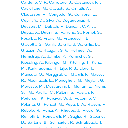
Cardone, V. F.
,
Carretero, J.
,
Castander, F. J.
,
Castellano, M.
,
Cavuoti, S.
,
Cimatti, A.
,
Clédassou, R.
,
Congedo, G.
,
Conversi, L.
,
Copin, Y.
,
Da Silva, A.
,
Degaudenzi, H.
,
Douspis, M.
,
Dubath, F.
,
Duncan, C. A. J.
,
Dupac, X.
,
Dusini, S.
,
Farrens, S.
,
Ferriol, S.
,
Fosalba, P.
,
Frailis, M.
,
Franceschi, E.
,
Galeotta, S.
,
Garilli, B.
,
Gillard, W.
,
Gillis, B.
,
Grazian, A.
,
Haugan, S. V.
,
Holmes, W.
,
Hornstrup, A.
,
Jahnke, K.
,
Kermiche, S.
,
Kiessling, A.
,
Kilbinger, M.
,
Kitching, T.
,
Kunz,
M.
,
Kurki-Suonio, H.
,
Lilje, P. B.
,
Lloro, I.
,
Mansutti, O.
,
Marggraf, O.
,
Marulli, F.
,
Massey,
R.
,
Medinaceli, E.
,
Meneghetti, M.
,
Meylan, G.
,
Moresco, M.
,
Moscardini, L.
,
Munari, E.
,
Niemi,
S. - M.
,
Padilla, C.
,
Paltani, S.
,
Pasian, F.
,
Pedersen, K.
,
Percival, W. J.
,
Pettorino, V.
,
Polenta, G.
,
Poncet, M.
,
Popa, L. A.
,
Raison, F.
,
Rebolo, R.
,
Renzi, A.
,
Rhodes, J.
,
Riccio, G.
,
Romelli, E.
,
Roncarelli, M.
,
Saglia, R.
,
Sapone,
D.
,
Sartoris, B.
,
Schneider, P.
,
Schrabback, T.
,