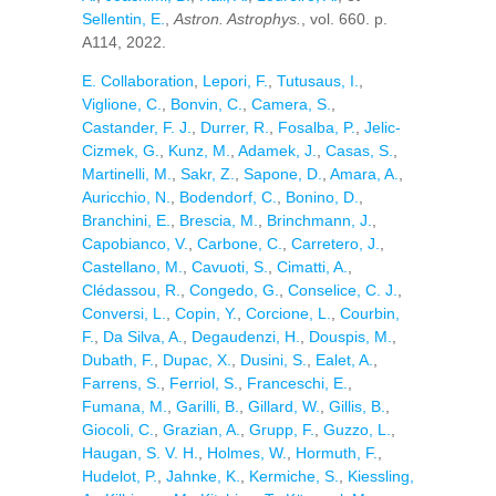
Sellentin, E.
,
Astron. Astrophys.
, vol. 660. p.
A114, 2022.
E. Collaboration
,
Lepori, F.
,
Tutusaus, I.
,
Viglione, C.
,
Bonvin, C.
,
Camera, S.
,
Castander, F. J.
,
Durrer, R.
,
Fosalba, P.
,
Jelic-
Cizmek, G.
,
Kunz, M.
,
Adamek, J.
,
Casas, S.
,
Martinelli, M.
,
Sakr, Z.
,
Sapone, D.
,
Amara, A.
,
Auricchio, N.
,
Bodendorf, C.
,
Bonino, D.
,
Branchini, E.
,
Brescia, M.
,
Brinchmann, J.
,
Capobianco, V.
,
Carbone, C.
,
Carretero, J.
,
Castellano, M.
,
Cavuoti, S.
,
Cimatti, A.
,
Clédassou, R.
,
Congedo, G.
,
Conselice, C. J.
,
Conversi, L.
,
Copin, Y.
,
Corcione, L.
,
Courbin,
F.
,
Da Silva, A.
,
Degaudenzi, H.
,
Douspis, M.
,
Dubath, F.
,
Dupac, X.
,
Dusini, S.
,
Ealet, A.
,
Farrens, S.
,
Ferriol, S.
,
Franceschi, E.
,
Fumana, M.
,
Garilli, B.
,
Gillard, W.
,
Gillis, B.
,
Giocoli, C.
,
Grazian, A.
,
Grupp, F.
,
Guzzo, L.
,
Haugan, S. V. H.
,
Holmes, W.
,
Hormuth, F.
,
Hudelot, P.
,
Jahnke, K.
,
Kermiche, S.
,
Kiessling,