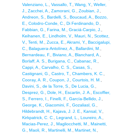
Valenziano, L.
,
Vassallo, T.
,
Wang, Y.
,
Weller,
J.
,
Zacchei, A.
,
Zamorani, G.
,
Zoubian, J.
,
Andreon, S.
,
Bardelli, S.
,
Boucaud, A.
,
Bozzo,
E.
,
Colodro-Conde, C.
,
Di Ferdinando, D.
,
Fabbian, G.
,
Farina, M.
,
Graciá-Carpio, J.
,
Keihanen, E.
,
Lindholm, V.
,
Mauri, N.
,
Scottez,
V.
,
Tenti, M.
,
Zucca, E.
,
Akrami, Y.
,
Baccigalupi,
C.
,
Balaguera-Antolínez, A.
,
Ballardini, M.
,
Bernardeau, F.
,
Biviano, A.
,
Blanchard, A.
,
Borlaff, A. S.
,
Burigana, C.
,
Cabanac, R.
,
Cappi, A.
,
Carvalho, C. S.
,
Casas, S.
,
Castignani, G.
,
Castro, T.
,
Chambers, K. C.
,
Cooray, A. R.
,
Coupon, J.
,
Courtois, H. M.
,
Davini, S.
,
de la Torre, S.
,
De Lucia, G.
,
Desprez, G.
,
Dole, H.
,
Escartin, J. A.
,
Escoffier,
S.
,
Ferrero, I.
,
Finelli, F.
,
García-Bellido, J.
,
George, K.
,
Giacomini, F.
,
Gozaliasl, G.
,
Hildebrandt, H.
,
Kajava, J. J. E.
,
Kansal, V.
,
Kirkpatrick, C. C.
,
Legrand, L.
,
Loureiro, A.
,
Macias-Perez, J.
,
Magliocchetti, M.
,
Mainetti,
G.
,
Maoli, R.
,
Martinelli, M.
,
Martinet, N.
,