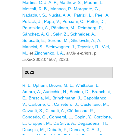
Martins, C. J. A. P.
,
Matthew, S.
,
Maurin, L.
,
Metcalf, R. B.
,
Monaco, P.
,
Morgante, G.
,
Nadathur, S.
,
Nucita, A. A.
,
Patrizii, L.
,
Peel, A.
,
Pollack, J.
,
Popa, V.
,
Porciani, C.
,
Potter, D.
,
Pourtsidou, A.
,
Pöntinen, M.
,
Reimberg, P.
,
Sánchez, A. G.
,
Sakr, Z.
,
Schneider, A.
,
Sefusatti, E.
,
Sereno, M.
,
Shulevski, A.
,
A.
Mancini, S.
,
Steinwagner, J.
,
Teyssier, R.
,
Viel,
M.
, et
Zinchenko, I. A.
,
arXiv e-prints
. p.
arXiv:2302.04507, 2023.
2022
R. E. Upham
,
Brown, M. L.
,
Whittaker, L.
,
Amara, A.
,
Auricchio, N.
,
Bonino, D.
,
Branchini,
E.
,
Brescia, M.
,
Brinchmann, J.
,
Capobianco,
V.
,
Carbone, C.
,
Carretero, J.
,
Castellano, M.
,
Cavuoti, S.
,
Cimatti, A.
,
Clédassou, R.
,
Congedo, G.
,
Conversi, L.
,
Copin, Y.
,
Corcione,
L.
,
Cropper, M.
,
Da Silva, A.
,
Degaudenzi, H.
,
Douspis, M.
,
Dubath, F.
,
Duncan, C. A. J.
,