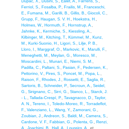
Dupac, X.
,
Dusini, S.
,
Ealet, A.
,
Farrens, S.
,
Ferriol, S.
,
Fosalba, P.
,
Frailis, M.
,
Franceschi,
E.
,
Fumana, M.
,
Garilli, B.
,
Gillis, B.
,
Giocoli, C.
,
Grupp, F.
,
Haugan, S. V. H.
,
Hoekstra, H.
,
Holmes, W.
,
Hormuth, F.
,
Hornstrup, A.
,
Jahnke, K.
,
Kermiche, S.
,
Kiessling, A.
,
Kilbinger, M.
,
Kitching, T.
,
Kümmel, M.
,
Kunz,
M.
,
Kurki-Suonio, H.
,
Ligori, S.
,
Lilje, P. B.
,
Lloro, I.
,
Marggraf, O.
,
Markovic, K.
,
Marulli, F.
,
Meneghetti, M.
,
Meylan, G.
,
Moresco, M.
,
Moscardini, L.
,
Munari, E.
,
Niemi, S. M.
,
Padilla, C.
,
Paltani, S.
,
Pasian, F.
,
Pedersen, K.
,
Pettorino, V.
,
Pires, S.
,
Poncet, M.
,
Popa, L.
,
Raison, F.
,
Rhodes, J.
,
Rossetti, E.
,
Saglia, R.
,
Sartoris, B.
,
Schneider, P.
,
Secroun, A.
,
Seidel,
G.
,
Sirignano, C.
,
Sirri, G.
,
Stanco, L.
,
Starck, J.
- L.
,
Tallada-Crespí, P.
,
Tavagnacco, D.
,
Taylor,
A. N.
,
Tereno, I.
,
Toledo-Moreo, R.
,
Torradeflot,
F.
,
Valenziano, L.
,
Wang, Y.
,
Zamorani, G.
,
Zoubian, J.
,
Andreon, S.
,
Baldi, M.
,
Camera, S.
,
Cardone, V. F.
,
Fabbian, G.
,
Polenta, G.
,
Renzi,
A.
,
Joachimi, B.
,
Hall, A.
,
Loureiro, A.
, et