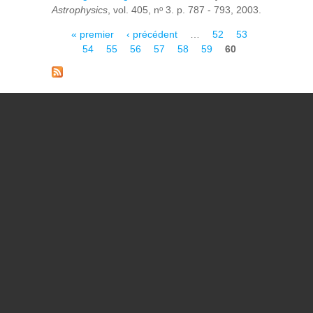
Astrophysics
, vol. 405, nᵒ 3. p. 787 - 793, 2003.
Pages
« premier
‹ précédent
…
52
53
54
55
56
57
58
59
60