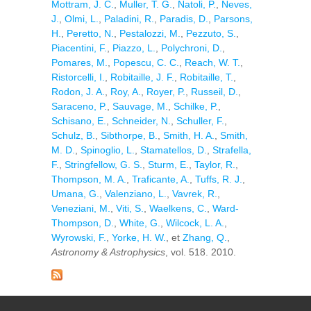
Mottram, J. C.
,
Muller, T. G.
,
Natoli, P.
,
Neves,
J.
,
Olmi, L.
,
Paladini, R.
,
Paradis, D.
,
Parsons,
H.
,
Peretto, N.
,
Pestalozzi, M.
,
Pezzuto, S.
,
Piacentini, F.
,
Piazzo, L.
,
Polychroni, D.
,
Pomares, M.
,
Popescu, C. C.
,
Reach, W. T.
,
Ristorcelli, I.
,
Robitaille, J. F.
,
Robitaille, T.
,
Rodon, J. A.
,
Roy, A.
,
Royer, P.
,
Russeil, D.
,
Saraceno, P.
,
Sauvage, M.
,
Schilke, P.
,
Schisano, E.
,
Schneider, N.
,
Schuller, F.
,
Schulz, B.
,
Sibthorpe, B.
,
Smith, H. A.
,
Smith,
M. D.
,
Spinoglio, L.
,
Stamatellos, D.
,
Strafella,
F.
,
Stringfellow, G. S.
,
Sturm, E.
,
Taylor, R.
,
Thompson, M. A.
,
Traficante, A.
,
Tuffs, R. J.
,
Umana, G.
,
Valenziano, L.
,
Vavrek, R.
,
Veneziani, M.
,
Viti, S.
,
Waelkens, C.
,
Ward-
Thompson, D.
,
White, G.
,
Wilcock, L. A.
,
Wyrowski, F.
,
Yorke, H. W.
, et
Zhang, Q.
,
Astronomy & Astrophysics
, vol. 518. 2010.