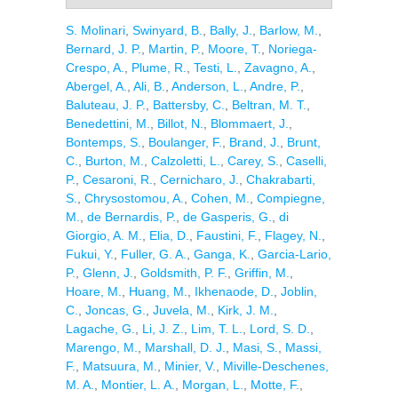
S. Molinari
,
Swinyard, B.
,
Bally, J.
,
Barlow, M.
,
Bernard, J. P.
,
Martin, P.
,
Moore, T.
,
Noriega-
Crespo, A.
,
Plume, R.
,
Testi, L.
,
Zavagno, A.
,
Abergel, A.
,
Ali, B.
,
Anderson, L.
,
Andre, P.
,
Baluteau, J. P.
,
Battersby, C.
,
Beltran, M. T.
,
Benedettini, M.
,
Billot, N.
,
Blommaert, J.
,
Bontemps, S.
,
Boulanger, F.
,
Brand, J.
,
Brunt,
C.
,
Burton, M.
,
Calzoletti, L.
,
Carey, S.
,
Caselli,
P.
,
Cesaroni, R.
,
Cernicharo, J.
,
Chakrabarti,
S.
,
Chrysostomou, A.
,
Cohen, M.
,
Compiegne,
M.
,
de Bernardis, P.
,
de Gasperis, G.
,
di
Giorgio, A. M.
,
Elia, D.
,
Faustini, F.
,
Flagey, N.
,
Fukui, Y.
,
Fuller, G. A.
,
Ganga, K.
,
Garcia-Lario,
P.
,
Glenn, J.
,
Goldsmith, P. F.
,
Griffin, M.
,
Hoare, M.
,
Huang, M.
,
Ikhenaode, D.
,
Joblin,
C.
,
Joncas, G.
,
Juvela, M.
,
Kirk, J. M.
,
Lagache, G.
,
Li, J. Z.
,
Lim, T. L.
,
Lord, S. D.
,
Marengo, M.
,
Marshall, D. J.
,
Masi, S.
,
Massi,
F.
,
Matsuura, M.
,
Minier, V.
,
Miville-Deschenes,
M. A.
,
Montier, L. A.
,
Morgan, L.
,
Motte, F.
,