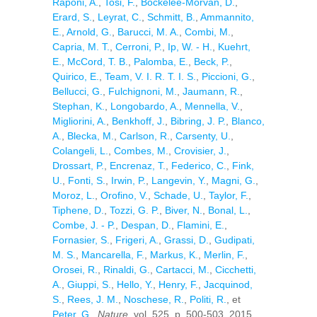
Raponi, A.
,
Tosi, F.
,
Bockelee-Morvan, D.
,
Erard, S.
,
Leyrat, C.
,
Schmitt, B.
,
Ammannito,
E.
,
Arnold, G.
,
Barucci, M. A.
,
Combi, M.
,
Capria, M. T.
,
Cerroni, P.
,
Ip, W. - H.
,
Kuehrt,
E.
,
McCord, T. B.
,
Palomba, E.
,
Beck, P.
,
Quirico, E.
,
Team, V. I. R. T. I. S.
,
Piccioni, G.
,
Bellucci, G.
,
Fulchignoni, M.
,
Jaumann, R.
,
Stephan, K.
,
Longobardo, A.
,
Mennella, V.
,
Migliorini, A.
,
Benkhoff, J.
,
Bibring, J. P.
,
Blanco,
A.
,
Blecka, M.
,
Carlson, R.
,
Carsenty, U.
,
Colangeli, L.
,
Combes, M.
,
Crovisier, J.
,
Drossart, P.
,
Encrenaz, T.
,
Federico, C.
,
Fink,
U.
,
Fonti, S.
,
Irwin, P.
,
Langevin, Y.
,
Magni, G.
,
Moroz, L.
,
Orofino, V.
,
Schade, U.
,
Taylor, F.
,
Tiphene, D.
,
Tozzi, G. P.
,
Biver, N.
,
Bonal, L.
,
Combe, J. - P.
,
Despan, D.
,
Flamini, E.
,
Fornasier, S.
,
Frigeri, A.
,
Grassi, D.
,
Gudipati,
M. S.
,
Mancarella, F.
,
Markus, K.
,
Merlin, F.
,
Orosei, R.
,
Rinaldi, G.
,
Cartacci, M.
,
Cicchetti,
A.
,
Giuppi, S.
,
Hello, Y.
,
Henry, F.
,
Jacquinod,
S.
,
Rees, J. M.
,
Noschese, R.
,
Politi, R.
, et
Peter, G.
,
Nature
, vol. 525. p. 500-503, 2015.