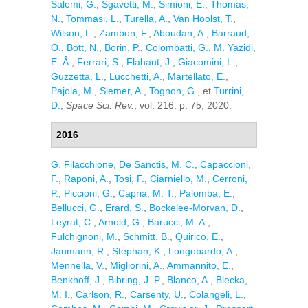
Salemi, G.
,
Sgavetti, M.
,
Simioni, E.
,
Thomas,
N.
,
Tommasi, L.
,
Turella, A.
,
Van Hoolst, T.
,
Wilson, L.
,
Zambon, F.
,
Aboudan, A.
,
Barraud,
O.
,
Bott, N.
,
Borin, P.
,
Colombatti, G.
,
M. Yazidi,
E. Â.
,
Ferrari, S.
,
Flahaut, J.
,
Giacomini, L.
,
Guzzetta, L.
,
Lucchetti, A.
,
Martellato, E.
,
Pajola, M.
,
Slemer, A.
,
Tognon, G.
, et
Turrini,
D.
,
Space Sci. Rev.
, vol. 216. p. 75, 2020.
2016
G. Filacchione
,
De Sanctis, M. C.
,
Capaccioni,
F.
,
Raponi, A.
,
Tosi, F.
,
Ciarniello, M.
,
Cerroni,
P.
,
Piccioni, G.
,
Capria, M. T.
,
Palomba, E.
,
Bellucci, G.
,
Erard, S.
,
Bockelee-Morvan, D.
,
Leyrat, C.
,
Arnold, G.
,
Barucci, M. A.
,
Fulchignoni, M.
,
Schmitt, B.
,
Quirico, E.
,
Jaumann, R.
,
Stephan, K.
,
Longobardo, A.
,
Mennella, V.
,
Migliorini, A.
,
Ammannito, E.
,
Benkhoff, J.
,
Bibring, J. P.
,
Blanco, A.
,
Blecka,
M. I.
,
Carlson, R.
,
Carsenty, U.
,
Colangeli, L.
,