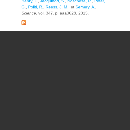
Henry, F.
,
Jacquinod, S.
,
Noschese, R.
,
Peter,
G.
,
Politi, R.
,
Reess, J. M.
, et
Semery, A.
,
Science
, vol. 347. p. aaa0628, 2015.