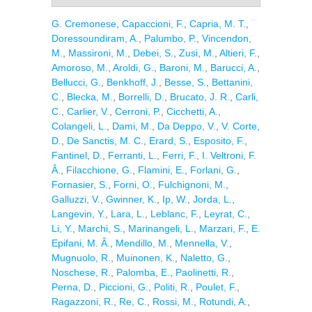
G. Cremonese
,
Capaccioni, F.
,
Capria, M. T.
,
Doressoundiram, A.
,
Palumbo, P.
,
Vincendon,
M.
,
Massironi, M.
,
Debei, S.
,
Zusi, M.
,
Altieri, F.
,
Amoroso, M.
,
Aroldi, G.
,
Baroni, M.
,
Barucci, A.
,
Bellucci, G.
,
Benkhoff, J.
,
Besse, S.
,
Bettanini,
C.
,
Blecka, M.
,
Borrelli, D.
,
Brucato, J. R.
,
Carli,
C.
,
Carlier, V.
,
Cerroni, P.
,
Cicchetti, A.
,
Colangeli, L.
,
Dami, M.
,
Da Deppo, V.
,
V. Corte,
D.
,
De Sanctis, M. C.
,
Erard, S.
,
Esposito, F.
,
Fantinel, D.
,
Ferranti, L.
,
Ferri, F.
,
I. Veltroni, F.
Â.
,
Filacchione, G.
,
Flamini, E.
,
Forlani, G.
,
Fornasier, S.
,
Forni, O.
,
Fulchignoni, M.
,
Galluzzi, V.
,
Gwinner, K.
,
Ip, W.
,
Jorda, L.
,
Langevin, Y.
,
Lara, L.
,
Leblanc, F.
,
Leyrat, C.
,
Li, Y.
,
Marchi, S.
,
Marinangeli, L.
,
Marzari, F.
,
E.
Epifani, M. Â.
,
Mendillo, M.
,
Mennella, V.
,
Mugnuolo, R.
,
Muinonen, K.
,
Naletto, G.
,
Noschese, R.
,
Palomba, E.
,
Paolinetti, R.
,
Perna, D.
,
Piccioni, G.
,
Politi, R.
,
Poulet, F.
,
Ragazzoni, R.
,
Re, C.
,
Rossi, M.
,
Rotundi, A.
,