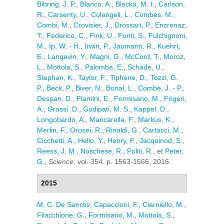
Bibring, J. P.
,
Blanco, A.
,
Blecka, M. I.
,
Carlson,
R.
,
Carsenty, U.
,
Colangeli, L.
,
Combes, M.
,
Combi, M.
,
Crovisier, J.
,
Drossart, P.
,
Encrenaz,
T.
,
Federico, C.
,
Fink, U.
,
Fonti, S.
,
Fulchignoni,
M.
,
Ip, W. - H.
,
Irwin, P.
,
Jaumann, R.
,
Kuehrt,
E.
,
Langevin, Y.
,
Magni, G.
,
McCord, T.
,
Moroz,
L.
,
Mottola, S.
,
Palomba, E.
,
Schade, U.
,
Stephan, K.
,
Taylor, F.
,
Tiphene, D.
,
Tozzi, G.
P.
,
Beck, P.
,
Biver, N.
,
Bonal, L.
,
Combe, J. - P.
,
Despan, D.
,
Flamini, E.
,
Formisano, M.
,
Frigeri,
A.
,
Grassi, D.
,
Gudipati, M. S.
,
Kappel, D.
,
Longobardo, A.
,
Mancarella, F.
,
Markus, K.
,
Merlin, F.
,
Orosei, R.
,
Rinaldi, G.
,
Cartacci, M.
,
Cicchetti, A.
,
Hello, Y.
,
Henry, F.
,
Jacquinod, S.
,
Reess, J. M.
,
Noschese, R.
,
Politi, R.
, et
Peter,
G.
,
Science
, vol. 354. p. 1563-1566, 2016.
2015
M. C. De Sanctis
,
Capaccioni, F.
,
Ciarniello, M.
,
Filacchione, G.
,
Formisano, M.
,
Mottola, S.
,