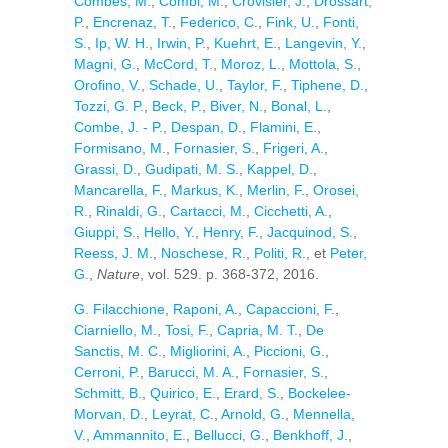
Combes, M.
,
Combi, M.
,
Crovisier, J.
,
Drossart,
P.
,
Encrenaz, T.
,
Federico, C.
,
Fink, U.
,
Fonti,
S.
,
Ip, W. H.
,
Irwin, P.
,
Kuehrt, E.
,
Langevin, Y.
,
Magni, G.
,
McCord, T.
,
Moroz, L.
,
Mottola, S.
,
Orofino, V.
,
Schade, U.
,
Taylor, F.
,
Tiphene, D.
,
Tozzi, G. P.
,
Beck, P.
,
Biver, N.
,
Bonal, L.
,
Combe, J. - P.
,
Despan, D.
,
Flamini, E.
,
Formisano, M.
,
Fornasier, S.
,
Frigeri, A.
,
Grassi, D.
,
Gudipati, M. S.
,
Kappel, D.
,
Mancarella, F.
,
Markus, K.
,
Merlin, F.
,
Orosei,
R.
,
Rinaldi, G.
,
Cartacci, M.
,
Cicchetti, A.
,
Giuppi, S.
,
Hello, Y.
,
Henry, F.
,
Jacquinod, S.
,
Reess, J. M.
,
Noschese, R.
,
Politi, R.
, et
Peter,
G.
,
Nature
, vol. 529. p. 368-372, 2016.
G. Filacchione
,
Raponi, A.
,
Capaccioni, F.
,
Ciarniello, M.
,
Tosi, F.
,
Capria, M. T.
,
De
Sanctis, M. C.
,
Migliorini, A.
,
Piccioni, G.
,
Cerroni, P.
,
Barucci, M. A.
,
Fornasier, S.
,
Schmitt, B.
,
Quirico, E.
,
Erard, S.
,
Bockelee-
Morvan, D.
,
Leyrat, C.
,
Arnold, G.
,
Mennella,
V.
,
Ammannito, E.
,
Bellucci, G.
,
Benkhoff, J.
,