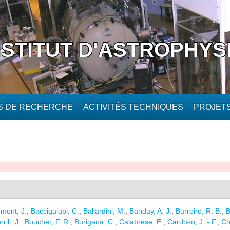
NSTITUT D'ASTROPHYS
ÉS DE RECHERCHE
ACTIVITÉS TECHNIQUES
PROJET
mont, J.
,
Baccigalupi, C.
,
Ballardini, M.
,
Banday, A. J.
,
Barreiro, R. B.
,
B
rill, J.
,
Bouchet, F. R.
,
Burigana, C.
,
Calabrese, E.
,
Cardoso, J. - F.
,
Ch