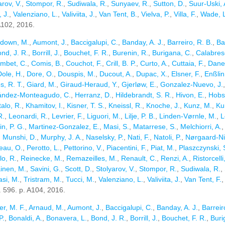
arov, V.
,
Stompor, R.
,
Sudiwala, R.
,
Sunyaev, R.
,
Sutton, D.
,
Suur-Uski, A
 J.
,
Valenziano, L.
,
Valiviita, J.
,
Van Tent, B.
,
Vielva, P.
,
Villa, F.
,
Wade, L
 A102, 2016.
down, M.
,
Aumont, J.
,
Baccigalupi, C.
,
Banday, A. J.
,
Barreiro, R. B.
,
Ba
nd, J. R.
,
Borrill, J.
,
Bouchet, F. R.
,
Burenin, R.
,
Burigana, C.
,
Calabres
mbet, C.
,
Comis, B.
,
Couchot, F.
,
Crill, B. P.
,
Curto, A.
,
Cuttaia, F.
,
Dane
Dole, H.
,
Dore, O.
,
Douspis, M.
,
Ducout, A.
,
Dupac, X.
,
Elsner, F.
,
Enßlin,
, R. T.
,
Giard, M.
,
Giraud-Heraud, Y.
,
Gjerløw, E.
,
Gonzalez-Nuevo, J.
ández-Monteagudo, C.
,
Herranz, D.
,
Hildebrandt, S. R.
,
Hivon, E.
,
Hobs
talo, R.
,
Khamitov, I.
,
Kisner, T. S.
,
Kneissl, R.
,
Knoche, J.
,
Kunz, M.
,
Ku
R.
,
Leonardi, R.
,
Levrier, F.
,
Liguori, M.
,
Lilje, P. B.
,
Linden-Vørnle, M.
,
L
in, P. G.
,
Martinez-Gonzalez, E.
,
Masi, S.
,
Matarrese, S.
,
Melchiorri, A.
,
Munshi, D.
,
Murphy, J. A.
,
Naselsky, P.
,
Nati, F.
,
Natoli, P.
,
Nørgaard-Ni
eau, O.
,
Perotto, L.
,
Pettorino, V.
,
Piacentini, F.
,
Piat, M.
,
Plaszczynski, 
o, R.
,
Reinecke, M.
,
Remazeilles, M.
,
Renault, C.
,
Renzi, A.
,
Ristorcelli,
inen, M.
,
Savini, G.
,
Scott, D.
,
Stolyarov, V.
,
Stompor, R.
,
Sudiwala, R.
,
si, M.
,
Tristram, M.
,
Tucci, M.
,
Valenziano, L.
,
Valiviita, J.
,
Van Tent, F.
l. 596. p. A104, 2016.
ler, M. F.
,
Arnaud, M.
,
Aumont, J.
,
Baccigalupi, C.
,
Banday, A. J.
,
Barreir
P.
,
Bonaldi, A.
,
Bonavera, L.
,
Bond, J. R.
,
Borrill, J.
,
Bouchet, F. R.
,
Buri