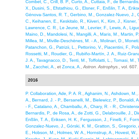
Combet, C.
,
Crill, B. P.
,
Curto, A.
,
Cuttaia, F.
,
de Bernardis,
X.
,
Dusini, S.
,
Efstathiou, G.
,
Elsner, F.
,
Enßlin, T. A.
,
Eriks
Génova-Santos, R. T.
,
Gerbino, M.
,
Gonzalez-Nuevo, J.
,
C.
,
Keihanen, E.
,
Keskitalo, R.
,
Kiiveri, K.
,
Kim, J.
,
Kisner, 
Lawrence, C. R.
,
Le Jeune, M.
,
Levrier, F.
,
Lewis, A.
,
Liguo
Maino, D.
,
Mandolesi, N.
,
Mangilli, A.
,
Maris, M.
,
Martin, P
Millea, M.
,
Miville-Deschènes, M. - A.
,
Molinari, D.
,
Moneti,
Patanchon, G.
,
Patrizii, L.
,
Pettorino, V.
,
Piacentini, F.
,
Pola
Rossetti, M.
,
Roudier, G.
,
Rubiño-Martín, J. A.
,
Ruiz-Grana
J. A.
,
Tavagnacco, D.
,
Tenti, M.
,
Toffolatti, L.
,
Tomasi, M.
,
M.
,
Zacchei, A.
, et
Zonca, A.
,
Astron. Astrophys.
, vol. 607
2016
P. Collaboration
,
Ade, P. A. R.
,
Aghanim, N.
,
Ashdown, M.
,
A.
,
Bernard, J. - P.
,
Bersanelli, M.
,
Bielewicz, P.
,
Bonaldi, A
- F.
,
Catalano, A.
,
Chamballu, A.
,
Chary, R. - R.
,
Christense
Bernardis, P.
,
de Rosa, A.
,
de Zotti, G.
,
Delabrouille, J.
,
Di
Enßlin, T. A.
,
Eriksen, H. K.
,
Fergusson, J.
,
Finelli, F.
,
Forn
Gonzalez-Nuevo, J.
,
Górski, K. M.
,
Gratton, S.
,
Gregorio, 
E.
,
Hobson, M.
,
Holmes, W. A.
,
Hornstrup, A.
,
Hovest, W.
,