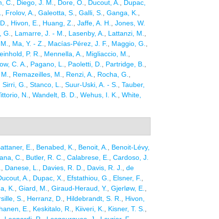
n, C.
,
Diego, J. M.
,
Dore, O.
,
Ducout, A.
,
Dupac,
.
,
Frolov, A.
,
Galeotta, S.
,
Galli, S.
,
Ganga, K.
,
 D.
,
Hivon, E.
,
Huang, Z.
,
Jaffe, A. H.
,
Jones, W.
, G.
,
Lamarre, J. - M.
,
Lasenby, A.
,
Lattanzi, M.
,
 M.
,
Ma, Y. - Z.
,
Macías-Pérez, J. F.
,
Maggio, G.
,
inhold, P. R.
,
Mennella, A.
,
Migliaccio, M.
,
ow, C. A.
,
Pagano, L.
,
Paoletti, D.
,
Partridge, B.
,
 M.
,
Remazeilles, M.
,
Renzi, A.
,
Rocha, G.
,
,
Sirri, G.
,
Stanco, L.
,
Suur-Uski, A. - S.
,
Tauber,
ittorio, N.
,
Wandelt, B. D.
,
Wehus, I. K.
,
White,
attaner, E.
,
Benabed, K.
,
Benoit, A.
,
Benoit-Lévy,
ana, C.
,
Butler, R. C.
,
Calabrese, E.
,
Cardoso, J.
.
,
Danese, L.
,
Davies, R. D.
,
Davis, R. J.
,
de
Ducout, A.
,
Dupac, X.
,
Efstathiou, G.
,
Elsner, F.
,
a, K.
,
Giard, M.
,
Giraud-Heraud, Y.
,
Gjerløw, E.
,
ille, S.
,
Herranz, D.
,
Hildebrandt, S. R.
,
Hivon,
hanen, E.
,
Keskitalo, R.
,
Kiiveri, K.
,
Kisner, T. S.
,