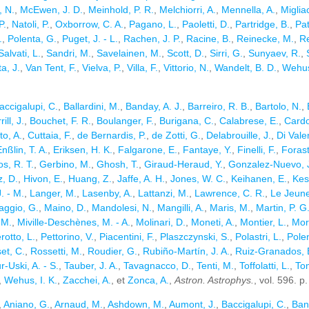
, N.
,
McEwen, J. D.
,
Meinhold, P. R.
,
Melchiorri, A.
,
Mennella, A.
,
Miglia
P.
,
Natoli, P.
,
Oxborrow, C. A.
,
Pagano, L.
,
Paoletti, D.
,
Partridge, B.
,
Pa
.
,
Polenta, G.
,
Puget, J. - L.
,
Rachen, J. P.
,
Racine, B.
,
Reinecke, M.
,
Re
Salvati, L.
,
Sandri, M.
,
Savelainen, M.
,
Scott, D.
,
Sirri, G.
,
Sunyaev, R.
,
ta, J.
,
Van Tent, F.
,
Vielva, P.
,
Villa, F.
,
Vittorio, N.
,
Wandelt, B. D.
,
Wehus,
accigalupi, C.
,
Ballardini, M.
,
Banday, A. J.
,
Barreiro, R. B.
,
Bartolo, N.
,
ill, J.
,
Bouchet, F. R.
,
Boulanger, F.
,
Burigana, C.
,
Calabrese, E.
,
Cardo
to, A.
,
Cuttaia, F.
,
de Bernardis, P.
,
de Zotti, G.
,
Delabrouille, J.
,
Di Vale
nßlin, T. A.
,
Eriksen, H. K.
,
Falgarone, E.
,
Fantaye, Y.
,
Finelli, F.
,
Forasti
s, R. T.
,
Gerbino, M.
,
Ghosh, T.
,
Giraud-Heraud, Y.
,
Gonzalez-Nuevo, 
, D.
,
Hivon, E.
,
Huang, Z.
,
Jaffe, A. H.
,
Jones, W. C.
,
Keihanen, E.
,
Kes
. - M.
,
Langer, M.
,
Lasenby, A.
,
Lattanzi, M.
,
Lawrence, C. R.
,
Le Jeune
ggio, G.
,
Maino, D.
,
Mandolesi, N.
,
Mangilli, A.
,
Maris, M.
,
Martin, P. G
 M.
,
Miville-Deschènes, M. - A.
,
Molinari, D.
,
Moneti, A.
,
Montier, L.
,
Mor
rotto, L.
,
Pettorino, V.
,
Piacentini, F.
,
Plaszczynski, S.
,
Polastri, L.
,
Pole
et, C.
,
Rossetti, M.
,
Roudier, G.
,
Rubiño-Martín, J. A.
,
Ruiz-Granados, 
r-Uski, A. - S.
,
Tauber, J. A.
,
Tavagnacco, D.
,
Tenti, M.
,
Toffolatti, L.
,
To
,
Wehus, I. K.
,
Zacchei, A.
, et
Zonca, A.
,
Astron. Astrophys.
, vol. 596. p
,
Aniano, G.
,
Arnaud, M.
,
Ashdown, M.
,
Aumont, J.
,
Baccigalupi, C.
,
Ban