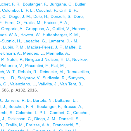
uchet, F. R.
,
Boulanger, F.
,
Burigana, C.
,
Butler,
,
Colombo, L. P. L.
,
Couchot, F.
,
Crill, B. P.
,
, C.
,
Diego, J. M.
,
Dole, H.
,
Donzelli, S.
,
Dore,
F.
,
Forni, O.
,
Frailis, M.
,
Fraisse, A. A.
,
,
Gregorio, A.
,
Gruppuso, A.
,
Guillet, V.
,
Hansen,
mes, W. A.
,
Hovest, W.
,
Huffenberger, K. M.
,
i-Suonio, H.
,
Lagache, G.
,
Lamarre, J. - M.
,
.
,
Lubin, P. M.
,
Macías-Pérez, J. F.
,
Maffei, B.
,
elchiorri, A.
,
Mendes, L.
,
Mennella, A.
,
 P.
,
Natoli, P.
,
Nørgaard-Nielsen, H. U.
,
Novikov,
,
Pettorino, V.
,
Piacentini, F.
,
Piat, M.
,
h, W. T.
,
Rebolo, R.
,
Reinecke, M.
,
Remazeilles,
er, L. D.
,
Stolyarov, V.
,
Sudiwala, R.
,
Sunyaev,
, G.
,
Valenziano, L.
,
Valiviita, J.
,
Van Tent, B.
,
l. 586. p. A132, 2016.
J.
,
Barreiro, R. B.
,
Bartolo, N.
,
Battaner, E.
,
l, J.
,
Bouchet, F. R.
,
Boulanger, F.
,
Bracco, A.
,
mbi, S.
,
Colombo, L. P. L.
,
Combet, C.
,
Couchot,
, J.
,
Dickinson, C.
,
Diego, J. M.
,
Donzelli, S.
,
O.
,
Frailis, M.
,
Fraisse, A. A.
,
Franceschi, E.
,