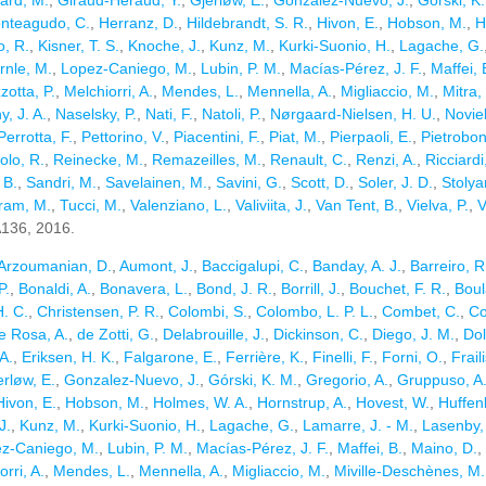
ard, M.
,
Giraud-Heraud, Y.
,
Gjerløw, E.
,
Gonzalez-Nuevo, J.
,
Górski, K
nteagudo, C.
,
Herranz, D.
,
Hildebrandt, S. R.
,
Hivon, E.
,
Hobson, M.
,
H
o, R.
,
Kisner, T. S.
,
Knoche, J.
,
Kunz, M.
,
Kurki-Suonio, H.
,
Lagache, G.
rnle, M.
,
Lopez-Caniego, M.
,
Lubin, P. M.
,
Macías-Pérez, J. F.
,
Maffei, 
otta, P.
,
Melchiorri, A.
,
Mendes, L.
,
Mennella, A.
,
Migliaccio, M.
,
Mitra,
, J. A.
,
Naselsky, P.
,
Nati, F.
,
Natoli, P.
,
Nørgaard-Nielsen, H. U.
,
Noviel
Perrotta, F.
,
Pettorino, V.
,
Piacentini, F.
,
Piat, M.
,
Pierpaoli, E.
,
Pietrobon
olo, R.
,
Reinecke, M.
,
Remazeilles, M.
,
Renault, C.
,
Renzi, A.
,
Ricciardi
 B.
,
Sandri, M.
,
Savelainen, M.
,
Savini, G.
,
Scott, D.
,
Soler, J. D.
,
Stolya
tram, M.
,
Tucci, M.
,
Valenziano, L.
,
Valiviita, J.
,
Van Tent, B.
,
Vielva, P.
,
V
 A136, 2016.
Arzoumanian, D.
,
Aumont, J.
,
Baccigalupi, C.
,
Banday, A. J.
,
Barreiro, R
P.
,
Bonaldi, A.
,
Bonavera, L.
,
Bond, J. R.
,
Borrill, J.
,
Bouchet, F. R.
,
Boul
. C.
,
Christensen, P. R.
,
Colombi, S.
,
Colombo, L. P. L.
,
Combet, C.
,
Co
e Rosa, A.
,
de Zotti, G.
,
Delabrouille, J.
,
Dickinson, C.
,
Diego, J. M.
,
Dol
 A.
,
Eriksen, H. K.
,
Falgarone, E.
,
Ferrière, K.
,
Finelli, F.
,
Forni, O.
,
Frail
erløw, E.
,
Gonzalez-Nuevo, J.
,
Górski, K. M.
,
Gregorio, A.
,
Gruppuso, A
Hivon, E.
,
Hobson, M.
,
Holmes, W. A.
,
Hornstrup, A.
,
Hovest, W.
,
Huffen
J.
,
Kunz, M.
,
Kurki-Suonio, H.
,
Lagache, G.
,
Lamarre, J. - M.
,
Lasenby,
z-Caniego, M.
,
Lubin, P. M.
,
Macías-Pérez, J. F.
,
Maffei, B.
,
Maino, D.
,
rri, A.
,
Mendes, L.
,
Mennella, A.
,
Migliaccio, M.
,
Miville-Deschènes, M. 