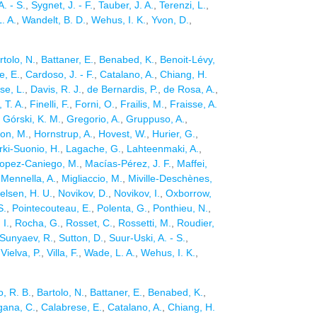
. - S.
,
Sygnet, J. - F.
,
Tauber, J. A.
,
Terenzi, L.
,
. A.
,
Wandelt, B. D.
,
Wehus, I. K.
,
Yvon, D.
,
rtolo, N.
,
Battaner, E.
,
Benabed, K.
,
Benoit-Lévy,
e, E.
,
Cardoso, J. - F.
,
Catalano, A.
,
Chiang, H.
se, L.
,
Davis, R. J.
,
de Bernardis, P.
,
de Rosa, A.
,
 T. A.
,
Finelli, F.
,
Forni, O.
,
Frailis, M.
,
Fraisse, A.
,
Górski, K. M.
,
Gregorio, A.
,
Gruppuso, A.
,
on, M.
,
Hornstrup, A.
,
Hovest, W.
,
Hurier, G.
,
rki-Suonio, H.
,
Lagache, G.
,
Lahteenmaki, A.
,
opez-Caniego, M.
,
Macías-Pérez, J. F.
,
Maffei,
,
Mennella, A.
,
Migliaccio, M.
,
Miville-Deschènes,
elsen, H. U.
,
Novikov, D.
,
Novikov, I.
,
Oxborrow,
S.
,
Pointecouteau, E.
,
Polenta, G.
,
Ponthieu, N.
,
 I.
,
Rocha, G.
,
Rosset, C.
,
Rossetti, M.
,
Roudier,
Sunyaev, R.
,
Sutton, D.
,
Suur-Uski, A. - S.
,
,
Vielva, P.
,
Villa, F.
,
Wade, L. A.
,
Wehus, I. K.
,
o, R. B.
,
Bartolo, N.
,
Battaner, E.
,
Benabed, K.
,
gana, C.
,
Calabrese, E.
,
Catalano, A.
,
Chiang, H.