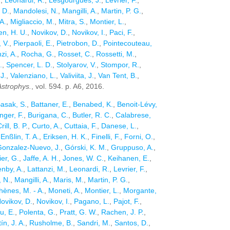
.
,
Leonardi, R.
,
Lesgourgues, J.
,
Levrier, F.
,
 D.
,
Mandolesi, N.
,
Mangilli, A.
,
Martin, P. G.
,
A.
,
Migliaccio, M.
,
Mitra, S.
,
Montier, L.
,
n, H. U.
,
Novikov, D.
,
Novikov, I.
,
Paci, F.
,
, V.
,
Pierpaoli, E.
,
Pietrobon, D.
,
Pointecouteau,
zi, A.
,
Rocha, G.
,
Rosset, C.
,
Rossetti, M.
,
.
,
Spencer, L. D.
,
Stolyarov, V.
,
Stompor, R.
,
J.
,
Valenziano, L.
,
Valiviita, J.
,
Van Tent, B.
,
Astrophys.
, vol. 594. p. A6, 2016.
asak, S.
,
Battaner, E.
,
Benabed, K.
,
Benoit-Lévy,
nger, F.
,
Burigana, C.
,
Butler, R. C.
,
Calabrese,
rill, B. P.
,
Curto, A.
,
Cuttaia, F.
,
Danese, L.
,
,
Enßlin, T. A.
,
Eriksen, H. K.
,
Finelli, F.
,
Forni, O.
,
onzalez-Nuevo, J.
,
Górski, K. M.
,
Gruppuso, A.
,
ier, G.
,
Jaffe, A. H.
,
Jones, W. C.
,
Keihanen, E.
,
nby, A.
,
Lattanzi, M.
,
Leonardi, R.
,
Levrier, F.
,
 N.
,
Mangilli, A.
,
Maris, M.
,
Martin, P. G.
,
hènes, M. - A.
,
Moneti, A.
,
Montier, L.
,
Morgante,
ovikov, D.
,
Novikov, I.
,
Pagano, L.
,
Pajot, F.
,
u, E.
,
Polenta, G.
,
Pratt, G. W.
,
Rachen, J. P.
,
n, J. A.
,
Rusholme, B.
,
Sandri, M.
,
Santos, D.
,