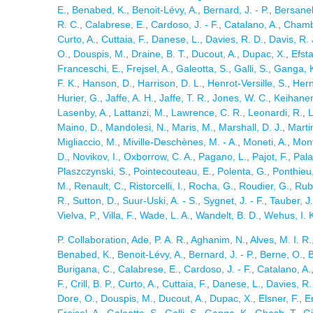
E.
,
Benabed, K.
,
Benoit-Lévy, A.
,
Bernard, J. - P.
,
Bersanel
R. C.
,
Calabrese, E.
,
Cardoso, J. - F.
,
Catalano, A.
,
Chamba
Curto, A.
,
Cuttaia, F.
,
Danese, L.
,
Davies, R. D.
,
Davis, R. 
O.
,
Douspis, M.
,
Draine, B. T.
,
Ducout, A.
,
Dupac, X.
,
Efsta
Franceschi, E.
,
Frejsel, A.
,
Galeotta, S.
,
Galli, S.
,
Ganga, 
F. K.
,
Hanson, D.
,
Harrison, D. L.
,
Henrot-Versille, S.
,
Her
Hurier, G.
,
Jaffe, A. H.
,
Jaffe, T. R.
,
Jones, W. C.
,
Keihanen
Lasenby, A.
,
Lattanzi, M.
,
Lawrence, C. R.
,
Leonardi, R.
,
L
Maino, D.
,
Mandolesi, N.
,
Maris, M.
,
Marshall, D. J.
,
Martin
Migliaccio, M.
,
Miville-Deschènes, M. - A.
,
Moneti, A.
,
Mont
D.
,
Novikov, I.
,
Oxborrow, C. A.
,
Pagano, L.
,
Pajot, F.
,
Pala
Plaszczynski, S.
,
Pointecouteau, E.
,
Polenta, G.
,
Ponthieu
M.
,
Renault, C.
,
Ristorcelli, I.
,
Rocha, G.
,
Roudier, G.
,
Rubi
R.
,
Sutton, D.
,
Suur-Uski, A. - S.
,
Sygnet, J. - F.
,
Tauber, J.
Vielva, P.
,
Villa, F.
,
Wade, L. A.
,
Wandelt, B. D.
,
Wehus, I. 
P. Collaboration
,
Ade, P. A. R.
,
Aghanim, N.
,
Alves, M. I. R.
Benabed, K.
,
Benoit-Lévy, A.
,
Bernard, J. - P.
,
Berne, O.
,
B
Burigana, C.
,
Calabrese, E.
,
Cardoso, J. - F.
,
Catalano, A.
F.
,
Crill, B. P.
,
Curto, A.
,
Cuttaia, F.
,
Danese, L.
,
Davies, R.
Dore, O.
,
Douspis, M.
,
Ducout, A.
,
Dupac, X.
,
Elsner, F.
,
En