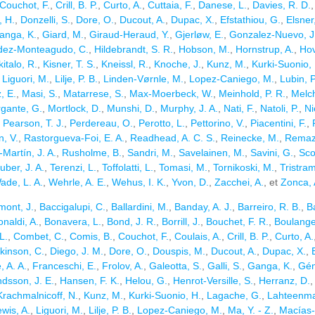
Couchot, F.
,
Crill, B. P.
,
Curto, A.
,
Cuttaia, F.
,
Danese, L.
,
Davies, R. D.
, H.
,
Donzelli, S.
,
Dore, O.
,
Ducout, A.
,
Dupac, X.
,
Efstathiou, G.
,
Elsner,
anga, K.
,
Giard, M.
,
Giraud-Heraud, Y.
,
Gjerløw, E.
,
Gonzalez-Nuevo, J
dez-Monteagudo, C.
,
Hildebrandt, S. R.
,
Hobson, M.
,
Hornstrup, A.
,
Hov
italo, R.
,
Kisner, T. S.
,
Kneissl, R.
,
Knoche, J.
,
Kunz, M.
,
Kurki-Suonio,
,
Liguori, M.
,
Lilje, P. B.
,
Linden-Vørnle, M.
,
Lopez-Caniego, M.
,
Lubin, P
, E.
,
Masi, S.
,
Matarrese, S.
,
Max-Moerbeck, W.
,
Meinhold, P. R.
,
Melch
gante, G.
,
Mortlock, D.
,
Munshi, D.
,
Murphy, J. A.
,
Nati, F.
,
Natoli, P.
,
Ni
,
Pearson, T. J.
,
Perdereau, O.
,
Perotto, L.
,
Pettorino, V.
,
Piacentini, F.
,
, V.
,
Rastorgueva-Foi, E. A.
,
Readhead, A. C. S.
,
Reinecke, M.
,
Remaze
Martín, J. A.
,
Rusholme, B.
,
Sandri, M.
,
Savelainen, M.
,
Savini, G.
,
Sco
uber, J. A.
,
Terenzi, L.
,
Toffolatti, L.
,
Tomasi, M.
,
Tornikoski, M.
,
Tristra
ade, L. A.
,
Wehrle, A. E.
,
Wehus, I. K.
,
Yvon, D.
,
Zacchei, A.
, et
Zonca, 
mont, J.
,
Baccigalupi, C.
,
Ballardini, M.
,
Banday, A. J.
,
Barreiro, R. B.
,
B
onaldi, A.
,
Bonavera, L.
,
Bond, J. R.
,
Borrill, J.
,
Bouchet, F. R.
,
Boulanger
L.
,
Combet, C.
,
Comis, B.
,
Couchot, F.
,
Coulais, A.
,
Crill, B. P.
,
Curto, A.
kinson, C.
,
Diego, J. M.
,
Dore, O.
,
Douspis, M.
,
Ducout, A.
,
Dupac, X.
,
, A. A.
,
Franceschi, E.
,
Frolov, A.
,
Galeotta, S.
,
Galli, S.
,
Ganga, K.
,
Gén
sson, J. E.
,
Hansen, F. K.
,
Helou, G.
,
Henrot-Versille, S.
,
Herranz, D.
Krachmalnicoff, N.
,
Kunz, M.
,
Kurki-Suonio, H.
,
Lagache, G.
,
Lahteenmak
wis, A.
,
Liguori, M.
,
Lilje, P. B.
,
Lopez-Caniego, M.
,
Ma, Y. - Z.
,
Macías-