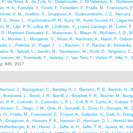
 P.
,
de Rosa, A.
,
de Zotti, G.
,
Delabrouille, J.
,
Di Valentino, E.
,
Dickinso
en, H. K.
,
Fantaye, Y.
,
Finelli, F.
,
Forastieri, F.
,
Frailis, M.
,
Franceschi, E
Górski, K. M.
,
Gratton, S.
,
Gruppuso, A.
,
Gudmundsson, J. E.
,
Herranz,
T. S.
,
Knox, L.
,
Krachmalnicoff, N.
,
Kunz, M.
,
Kurki-Suonio, H.
,
Lagache
ri, M.
,
Lilje, P. B.
,
Lilley, M.
,
Lindholm, V.
,
Lopez-Caniego, M.
,
Lubin, P.
. G.
,
Martinez-Gonzalez, E.
,
Matarrese, S.
,
Mauri, N.
,
McEwen, J. D.
,
Me
 A.
,
Montier, L.
,
Morgante, G.
,
Moss, A.
,
Narimani, A.
,
Natoli, P.
,
Oxborr
stri, L.
,
Polenta, G.
,
Puget, J. - L.
,
Rachen, J. P.
,
Racine, B.
,
Reinecke,
dos, B.
,
Salvati, L.
,
Sandri, M.
,
Savelainen, M.
,
Scott, D.
,
Sirignano, C.
Tristram, M.
,
Trombetti, T.
,
Valiviita, J.
,
Van Tent, F.
,
Vielva, P.
,
Villa, F.
,
V
. p. A95, 2017.
Aumont, J.
,
Baccigalupi, C.
,
Banday, A. J.
,
Barreiro, R. B.
,
Bartolo, N.
,
B
.
,
Bonavera, L.
,
Bond, J. R.
,
Borrill, J.
,
Bouchet, F. R.
,
Bucher, M.
,
Burig
n, P. R.
,
Colombi, S.
,
Colombo, L. P. L.
,
Crill, B. P.
,
Curto, A.
,
Cuttaia, F
ckinson, C.
,
Diego, J. M.
,
Dole, H.
,
Donzelli, S.
,
Dore, O.
,
Douspis, M.
,
i, O.
,
Frailis, M.
,
Franceschi, E.
,
Frejsel, A.
,
Galeotta, S.
,
Galli, S.
,
Gang
A.
,
Gruppuso, A.
,
Hansen, F. K.
,
Hanson, D.
,
Harrison, D. L.
,
Henrot-Vers
Huffenberger, K. M.
,
Hurier, G.
,
Jaffe, A. H.
,
Jaffe, T. R.
,
Juvela, M.
,
Kei