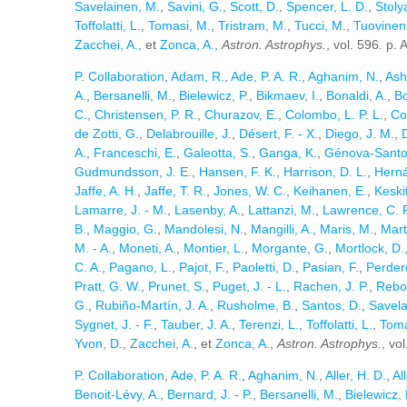
Savelainen, M.
,
Savini, G.
,
Scott, D.
,
Spencer, L. D.
,
Stoly
Toffolatti, L.
,
Tomasi, M.
,
Tristram, M.
,
Tucci, M.
,
Tuovinen,
Zacchei, A.
, et
Zonca, A.
,
Astron. Astrophys.
, vol. 596. p.
P. Collaboration
,
Adam, R.
,
Ade, P. A. R.
,
Aghanim, N.
,
Ash
A.
,
Bersanelli, M.
,
Bielewicz, P.
,
Bikmaev, I.
,
Bonaldi, A.
,
Bo
C.
,
Christensen, P. R.
,
Churazov, E.
,
Colombo, L. P. L.
,
Co
de Zotti, G.
,
Delabrouille, J.
,
Désert, F. - X.
,
Diego, J. M.
,
A.
,
Franceschi, E.
,
Galeotta, S.
,
Ganga, K.
,
Génova-Santos
Gudmundsson, J. E.
,
Hansen, F. K.
,
Harrison, D. L.
,
Hern
Jaffe, A. H.
,
Jaffe, T. R.
,
Jones, W. C.
,
Keihanen, E.
,
Keski
Lamarre, J. - M.
,
Lasenby, A.
,
Lattanzi, M.
,
Lawrence, C. 
B.
,
Maggio, G.
,
Mandolesi, N.
,
Mangilli, A.
,
Maris, M.
,
Mart
M. - A.
,
Moneti, A.
,
Montier, L.
,
Morgante, G.
,
Mortlock, D.
C. A.
,
Pagano, L.
,
Pajot, F.
,
Paoletti, D.
,
Pasian, F.
,
Perder
Pratt, G. W.
,
Prunet, S.
,
Puget, J. - L.
,
Rachen, J. P.
,
Rebol
G.
,
Rubiño-Martín, J. A.
,
Rusholme, B.
,
Santos, D.
,
Savela
Sygnet, J. - F.
,
Tauber, J. A.
,
Terenzi, L.
,
Toffolatti, L.
,
Toma
Yvon, D.
,
Zacchei, A.
, et
Zonca, A.
,
Astron. Astrophys.
, vo
P. Collaboration
,
Ade, P. A. R.
,
Aghanim, N.
,
Aller, H. D.
,
Al
Benoit-Lévy, A.
,
Bernard, J. - P.
,
Bersanelli, M.
,
Bielewicz, 