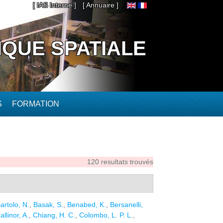
[ IAS Interne ]
[ Annuaire ]
IQUE SPATIALE
S
FORMATION
120 resultats trouvés
artolo, N.
,
Basak, S.
,
Benabed, K.
,
Bersanelli,
allinor, A.
,
Chiang, H. C.
,
Colombo, L. P. L.
,