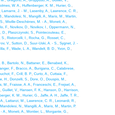
. M.
,
Gregorio, A.
,
Gruppuso, A.
,
Guillet, V.
,
olmes, W. A.
,
Huffenberger, K. M.
,
Hurier, G.
,
,
Lamarre, J. - M.
,
Lasenby, A.
,
Lawrence, C. R.
,
B.
,
Mandolesi, N.
,
Mangilli, A.
,
Maris, M.
,
Martin,
 S.
,
Miville-Deschènes, M. - A.
,
Moneti, A.
,
lo, F.
,
Novikov, D.
,
Novikov, I.
,
Oppermann, N.
,
, D.
,
Plaszczynski, S.
,
Pointecouteau, E.
,
, S.
,
Ristorcelli, I.
,
Rocha, G.
,
Rosset, C.
,
rov, V.
,
Sutton, D.
,
Suur-Uski, A. - S.
,
Sygnet, J. -
illa, F.
,
Wade, L. A.
,
Wandelt, B. D.
,
Yvon, D.
,
. B.
,
Bartolo, N.
,
Battaner, E.
,
Benabed, K.
,
anger, F.
,
Bracco, A.
,
Burigana, C.
,
Calabrese,
uchot, F.
,
Crill, B. P.
,
Curto, A.
,
Cuttaia, F.
,
e, H.
,
Donzelli, S.
,
Dore, O.
,
Douspis, M.
,
is, M.
,
Fraisse, A. A.
,
Franceschi, E.
,
Frejsel, A.
,
.
,
Guillet, V.
,
Hansen, F. K.
,
Hanson, D.
,
Harrison,
berger, K. M.
,
Hurier, G.
,
Jaffe, A. H.
,
Jaffe, T. R.
,
 A.
,
Lattanzi, M.
,
Lawrence, C. R.
,
Leonardi, R.
,
Mandolesi, N.
,
Mangilli, A.
,
Maris, M.
,
Martin, P.
- A.
,
Moneti, A.
,
Montier, L.
,
Morgante, G.
,