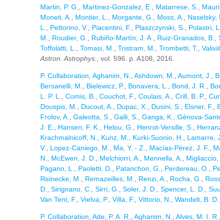
Martin, P. G.
,
Martinez-Gonzalez, E.
,
Matarrese, S.
,
Mauri
Moneti, A.
,
Montier, L.
,
Morgante, G.
,
Moss, A.
,
Naselsky, 
L.
,
Pettorino, V.
,
Piacentini, F.
,
Plaszczynski, S.
,
Polastri, L
M.
,
Roudier, G.
,
Rubiño-Martín, J. A.
,
Ruiz-Granados, B.
,
Toffolatti, L.
,
Tomasi, M.
,
Tristram, M.
,
Trombetti, T.
,
Valivii
Astron. Astrophys.
, vol. 596. p. A108, 2016.
P. Collaboration
,
Aghanim, N.
,
Ashdown, M.
,
Aumont, J.
,
B
Bersanelli, M.
,
Bielewicz, P.
,
Bonavera, L.
,
Bond, J. R.
,
Borr
L. P. L.
,
Comis, B.
,
Couchot, F.
,
Coulais, A.
,
Crill, B. P.
,
Cur
Douspis, M.
,
Ducout, A.
,
Dupac, X.
,
Dusini, S.
,
Elsner, F.
,
E
Frolov, A.
,
Galeotta, S.
,
Galli, S.
,
Ganga, K.
,
Génova-Santo
J. E.
,
Hansen, F. K.
,
Helou, G.
,
Henrot-Versille, S.
,
Herranz
Krachmalnicoff, N.
,
Kunz, M.
,
Kurki-Suonio, H.
,
Lamarre, J
V.
,
Lopez-Caniego, M.
,
Ma, Y. - Z.
,
Macías-Pérez, J. F.
,
Ma
N.
,
McEwen, J. D.
,
Melchiorri, A.
,
Mennella, A.
,
Migliaccio,
Pagano, L.
,
Paoletti, D.
,
Patanchon, G.
,
Perdereau, O.
,
Pe
Reinecke, M.
,
Remazeilles, M.
,
Renzi, A.
,
Rocha, G.
,
Ross
D.
,
Sirignano, C.
,
Sirri, G.
,
Soler, J. D.
,
Spencer, L. D.
,
Suu
Van Tent, F.
,
Vielva, P.
,
Villa, F.
,
Vittorio, N.
,
Wandelt, B. D.
P. Collaboration
,
Ade, P. A. R.
,
Aghanim, N.
,
Alves, M. I. R.