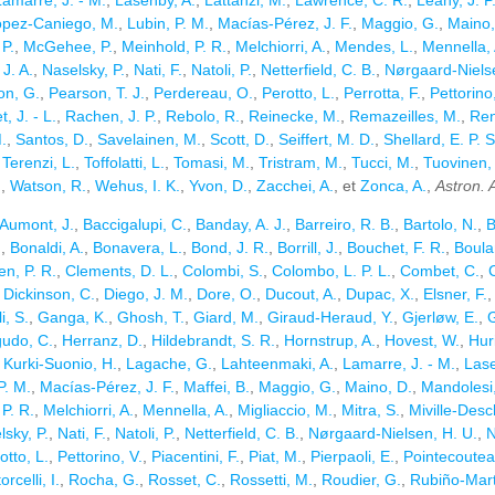
Lamarre, J. - M.
,
Lasenby, A.
,
Lattanzi, M.
,
Lawrence, C. R.
,
Leahy, J. P
opez-Caniego, M.
,
Lubin, P. M.
,
Macías-Pérez, J. F.
,
Maggio, G.
,
Maino,
 P.
,
McGehee, P.
,
Meinhold, P. R.
,
Melchiorri, A.
,
Mendes, L.
,
Mennella, 
J. A.
,
Naselsky, P.
,
Nati, F.
,
Natoli, P.
,
Netterfield, C. B.
,
Nørgaard-Nielse
on, G.
,
Pearson, T. J.
,
Perdereau, O.
,
Perotto, L.
,
Perrotta, F.
,
Pettorino
, J. - L.
,
Rachen, J. P.
,
Rebolo, R.
,
Reinecke, M.
,
Remazeilles, M.
,
Ren
.
,
Santos, D.
,
Savelainen, M.
,
Scott, D.
,
Seiffert, M. D.
,
Shellard, E. P. S
,
Terenzi, L.
,
Toffolatti, L.
,
Tomasi, M.
,
Tristram, M.
,
Tucci, M.
,
Tuovinen, 
.
,
Watson, R.
,
Wehus, I. K.
,
Yvon, D.
,
Zacchei, A.
, et
Zonca, A.
,
Astron. 
Aumont, J.
,
Baccigalupi, C.
,
Banday, A. J.
,
Barreiro, R. B.
,
Bartolo, N.
,
B
.
,
Bonaldi, A.
,
Bonavera, L.
,
Bond, J. R.
,
Borrill, J.
,
Bouchet, F. R.
,
Boula
en, P. R.
,
Clements, D. L.
,
Colombi, S.
,
Colombo, L. P. L.
,
Combet, C.
,
C
,
Dickinson, C.
,
Diego, J. M.
,
Dore, O.
,
Ducout, A.
,
Dupac, X.
,
Elsner, F.
i, S.
,
Ganga, K.
,
Ghosh, T.
,
Giard, M.
,
Giraud-Heraud, Y.
,
Gjerløw, E.
,
G
udo, C.
,
Herranz, D.
,
Hildebrandt, S. R.
,
Hornstrup, A.
,
Hovest, W.
,
Hur
,
Kurki-Suonio, H.
,
Lagache, G.
,
Lahteenmaki, A.
,
Lamarre, J. - M.
,
Lase
P. M.
,
Macías-Pérez, J. F.
,
Maffei, B.
,
Maggio, G.
,
Maino, D.
,
Mandolesi,
P. R.
,
Melchiorri, A.
,
Mennella, A.
,
Migliaccio, M.
,
Mitra, S.
,
Miville-Desc
lsky, P.
,
Nati, F.
,
Natoli, P.
,
Netterfield, C. B.
,
Nørgaard-Nielsen, H. U.
,
N
otto, L.
,
Pettorino, V.
,
Piacentini, F.
,
Piat, M.
,
Pierpaoli, E.
,
Pointecoutea
orcelli, I.
,
Rocha, G.
,
Rosset, C.
,
Rossetti, M.
,
Roudier, G.
,
Rubiño-Martí