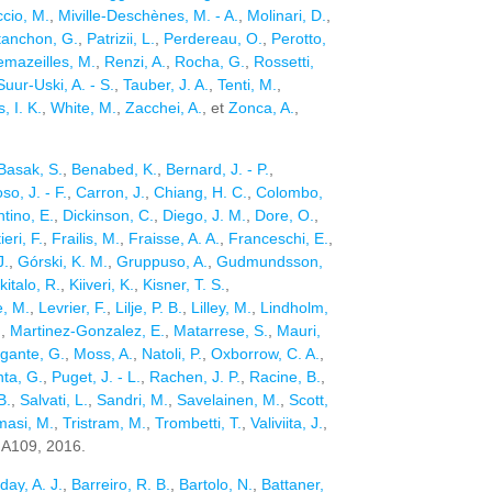
ccio, M.
,
Miville-Deschènes, M. - A.
,
Molinari, D.
,
tanchon, G.
,
Patrizii, L.
,
Perdereau, O.
,
Perotto,
mazeilles, M.
,
Renzi, A.
,
Rocha, G.
,
Rossetti,
Suur-Uski, A. - S.
,
Tauber, J. A.
,
Tenti, M.
,
 I. K.
,
White, M.
,
Zacchei, A.
, et
Zonca, A.
,
Basak, S.
,
Benabed, K.
,
Bernard, J. - P.
,
so, J. - F.
,
Carron, J.
,
Chiang, H. C.
,
Colombo,
ntino, E.
,
Dickinson, C.
,
Diego, J. M.
,
Dore, O.
,
eri, F.
,
Frailis, M.
,
Fraisse, A. A.
,
Franceschi, E.
,
J.
,
Górski, K. M.
,
Gruppuso, A.
,
Gudmundsson,
kitalo, R.
,
Kiiveri, K.
,
Kisner, T. S.
,
, M.
,
Levrier, F.
,
Lilje, P. B.
,
Lilley, M.
,
Lindholm,
.
,
Martinez-Gonzalez, E.
,
Matarrese, S.
,
Mauri,
gante, G.
,
Moss, A.
,
Natoli, P.
,
Oxborrow, C. A.
,
nta, G.
,
Puget, J. - L.
,
Rachen, J. P.
,
Racine, B.
,
B.
,
Salvati, L.
,
Sandri, M.
,
Savelainen, M.
,
Scott,
masi, M.
,
Tristram, M.
,
Trombetti, T.
,
Valiviita, J.
,
. A109, 2016.
day, A. J.
,
Barreiro, R. B.
,
Bartolo, N.
,
Battaner,