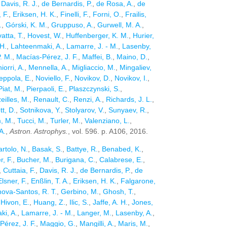
,
Davis, R. J.
,
de Bernardis, P.
,
de Rosa, A.
,
de
 F.
,
Eriksen, H. K.
,
Finelli, F.
,
Forni, O.
,
Frailis,
.
,
Górski, K. M.
,
Gruppuso, A.
,
Gurwell, M. A.
,
atta, T.
,
Hovest, W.
,
Huffenberger, K. M.
,
Hurier,
 H.
,
Lahteenmaki, A.
,
Lamarre, J. - M.
,
Lasenby,
. M.
,
Macías-Pérez, J. F.
,
Maffei, B.
,
Maino, D.
,
iorri, A.
,
Mennella, A.
,
Migliaccio, M.
,
Mingaliev,
eppola, E.
,
Noviello, F.
,
Novikov, D.
,
Novikov, I.
,
Piat, M.
,
Pierpaoli, E.
,
Plaszczynski, S.
,
illes, M.
,
Renault, C.
,
Renzi, A.
,
Richards, J. L.
,
tt, D.
,
Sotnikova, Y.
,
Stolyarov, V.
,
Sunyaev, R.
,
m, M.
,
Tucci, M.
,
Turler, M.
,
Valenziano, L.
,
A.
,
Astron. Astrophys.
, vol. 596. p. A106, 2016.
artolo, N.
,
Basak, S.
,
Battye, R.
,
Benabed, K.
,
, F.
,
Bucher, M.
,
Burigana, C.
,
Calabrese, E.
,
,
Cuttaia, F.
,
Davis, R. J.
,
de Bernardis, P.
,
de
Elsner, F.
,
Enßlin, T. A.
,
Eriksen, H. K.
,
Falgarone,
ova-Santos, R. T.
,
Gerbino, M.
,
Ghosh, T.
,
,
Hivon, E.
,
Huang, Z.
,
Ilic, S.
,
Jaffe, A. H.
,
Jones,
i, A.
,
Lamarre, J. - M.
,
Langer, M.
,
Lasenby, A.
,
Pérez, J. F.
,
Maggio, G.
,
Mangilli, A.
,
Maris, M.
,