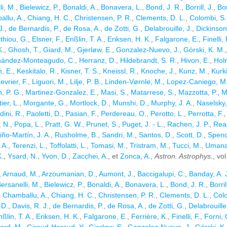
li, M.
,
Bielewicz, P.
,
Bonaldi, A.
,
Bonavera, L.
,
Bond, J. R.
,
Borrill, J.
,
Bo
llu, A.
,
Chiang, H. C.
,
Christensen, P. R.
,
Clements, D. L.
,
Colombi, S.
J.
,
de Bernardis, P.
,
de Rosa, A.
,
de Zotti, G.
,
Delabrouille, J.
,
Dickinson
thiou, G.
,
Elsner, F.
,
Enßlin, T. A.
,
Eriksen, H. K.
,
Falgarone, E.
,
Finelli, 
K.
,
Ghosh, T.
,
Giard, M.
,
Gjerløw, E.
,
Gonzalez-Nuevo, J.
,
Górski, K. M.
nández-Monteagudo, C.
,
Herranz, D.
,
Hildebrandt, S. R.
,
Hivon, E.
,
Hol
, E.
,
Keskitalo, R.
,
Kisner, T. S.
,
Kneissl, R.
,
Knoche, J.
,
Kunz, M.
,
Kurk
evrier, F.
,
Liguori, M.
,
Lilje, P. B.
,
Linden-Vørnle, M.
,
Lopez-Caniego, M
, P. G.
,
Martinez-Gonzalez, E.
,
Masi, S.
,
Matarrese, S.
,
Mazzotta, P.
,
M
ier, L.
,
Morgante, G.
,
Mortlock, D.
,
Munshi, D.
,
Murphy, J. A.
,
Naselsky,
dini, R.
,
Paoletti, D.
,
Pasian, F.
,
Perdereau, O.
,
Perotto, L.
,
Perrotta, F.
, N.
,
Popa, L.
,
Pratt, G. W.
,
Prunet, S.
,
Puget, J. - L.
,
Rachen, J. P.
,
Reac
ño-Martín, J. A.
,
Rusholme, B.
,
Sandri, M.
,
Santos, D.
,
Scott, D.
,
Spenc
 A.
,
Terenzi, L.
,
Toffolatti, L.
,
Tomasi, M.
,
Tristram, M.
,
Tucci, M.
,
Umana
K.
,
Ysard, N.
,
Yvon, D.
,
Zacchei, A.
, et
Zonca, A.
,
Astron. Astrophys.
, vo
,
Arnaud, M.
,
Arzoumanian, D.
,
Aumont, J.
,
Baccigalupi, C.
,
Banday, A. 
ersanelli, M.
,
Bielewicz, P.
,
Bonaldi, A.
,
Bonavera, L.
,
Bond, J. R.
,
Borril
,
Chamballu, A.
,
Chiang, H. C.
,
Christensen, P. R.
,
Clements, D. L.
,
Colo
 D.
,
Davis, R. J.
,
de Bernardis, P.
,
de Rosa, A.
,
de Zotti, G.
,
Delabrouille
ßlin, T. A.
,
Eriksen, H. K.
,
Falgarone, E.
,
Ferrière, K.
,
Finelli, F.
,
Forni, 