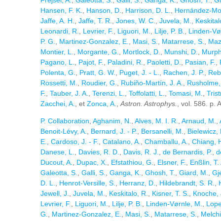
Frejsel, A.
,
Galeotta, S.
,
Galli, S.
,
Ganga, K.
,
Ghosh, T.
,
Gi
Hansen, F. K.
,
Hanson, D.
,
Harrison, D. L.
,
Hernández-Mo
Jaffe, A. H.
,
Jaffe, T. R.
,
Jones, W. C.
,
Juvela, M.
,
Keskital
Leonardi, R.
,
Levrier, F.
,
Liguori, M.
,
Lilje, P. B.
,
Linden-Vø
P. G.
,
Martinez-Gonzalez, E.
,
Masi, S.
,
Matarrese, S.
,
Mazz
Montier, L.
,
Morgante, G.
,
Mortlock, D.
,
Munshi, D.
,
Murphy
Pagano, L.
,
Pajot, F.
,
Paladini, R.
,
Paoletti, D.
,
Pasian, F.
,
Polenta, G.
,
Pratt, G. W.
,
Puget, J. - L.
,
Rachen, J. P.
,
Reb
Rossetti, M.
,
Roudier, G.
,
Rubiño-Martín, J. A.
,
Rusholme,
F.
,
Tauber, J. A.
,
Terenzi, L.
,
Toffolatti, L.
,
Tomasi, M.
,
Tris
Zacchei, A.
, et
Zonca, A.
,
Astron. Astrophys.
, vol. 586. p.
P. Collaboration
,
Aghanim, N.
,
Alves, M. I. R.
,
Arnaud, M.
,
Benoit-Lévy, A.
,
Bernard, J. - P.
,
Bersanelli, M.
,
Bielewicz, 
E.
,
Cardoso, J. - F.
,
Catalano, A.
,
Chamballu, A.
,
Chiang, H
Danese, L.
,
Davies, R. D.
,
Davis, R. J.
,
de Bernardis, P.
,
d
Ducout, A.
,
Dupac, X.
,
Efstathiou, G.
,
Elsner, F.
,
Enßlin, T.
Galeotta, S.
,
Galli, S.
,
Ganga, K.
,
Ghosh, T.
,
Giard, M.
,
Gj
D. L.
,
Henrot-Versille, S.
,
Herranz, D.
,
Hildebrandt, S. R.
,
Jewell, J.
,
Juvela, M.
,
Keskitalo, R.
,
Kisner, T. S.
,
Knoche, 
Levrier, F.
,
Liguori, M.
,
Lilje, P. B.
,
Linden-Vørnle, M.
,
Lope
G.
,
Martinez-Gonzalez, E.
,
Masi, S.
,
Matarrese, S.
,
Melchio