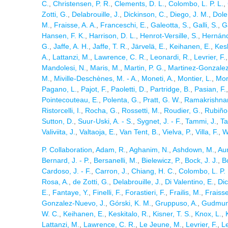
C.
,
Christensen, P. R.
,
Clements, D. L.
,
Colombo, L. P. L.
,
Zotti, G.
,
Delabrouille, J.
,
Dickinson, C.
,
Diego, J. M.
,
Dole
M.
,
Fraisse, A. A.
,
Franceschi, E.
,
Galeotta, S.
,
Galli, S.
,
G
Hansen, F. K.
,
Harrison, D. L.
,
Henrot-Versille, S.
,
Hernán
G.
,
Jaffe, A. H.
,
Jaffe, T. R.
,
Järvelä, E.
,
Keihanen, E.
,
Kesk
A.
,
Lattanzi, M.
,
Lawrence, C. R.
,
Leonardi, R.
,
Levrier, F.
Mandolesi, N.
,
Maris, M.
,
Martin, P. G.
,
Martinez-Gonzalez
M.
,
Miville-Deschènes, M. - A.
,
Moneti, A.
,
Montier, L.
,
Mor
Pagano, L.
,
Pajot, F.
,
Paoletti, D.
,
Partridge, B.
,
Pasian, F.
Pointecouteau, E.
,
Polenta, G.
,
Pratt, G. W.
,
Ramakrishnan
Ristorcelli, I.
,
Rocha, G.
,
Rossetti, M.
,
Roudier, G.
,
Rubiño-
Sutton, D.
,
Suur-Uski, A. - S.
,
Sygnet, J. - F.
,
Tammi, J.
,
Ta
Valiviita, J.
,
Valtaoja, E.
,
Van Tent, B.
,
Vielva, P.
,
Villa, F.
,
W
P. Collaboration
,
Adam, R.
,
Aghanim, N.
,
Ashdown, M.
,
Au
Bernard, J. - P.
,
Bersanelli, M.
,
Bielewicz, P.
,
Bock, J. J.
,
B
Cardoso, J. - F.
,
Carron, J.
,
Chiang, H. C.
,
Colombo, L. P. 
Rosa, A.
,
de Zotti, G.
,
Delabrouille, J.
,
Di Valentino, E.
,
Dic
E.
,
Fantaye, Y.
,
Finelli, F.
,
Forastieri, F.
,
Frailis, M.
,
Fraisse
Gonzalez-Nuevo, J.
,
Górski, K. M.
,
Gruppuso, A.
,
Gudmund
W. C.
,
Keihanen, E.
,
Keskitalo, R.
,
Kisner, T. S.
,
Knox, L.
,
Lattanzi, M.
,
Lawrence, C. R.
,
Le Jeune, M.
,
Levrier, F.
,
Le