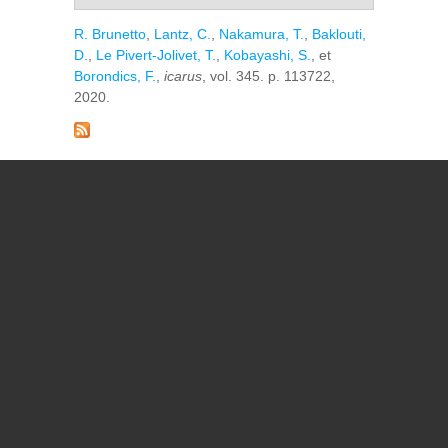
R. Brunetto
,
Lantz, C.
,
Nakamura, T.
,
Baklouti,
D.
,
Le Pivert-Jolivet, T.
,
Kobayashi, S.
, et
Borondics, F.
,
icarus
, vol. 345. p. 113722,
2020.