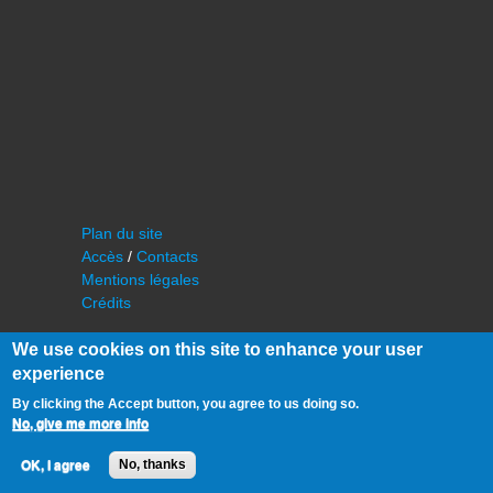
Plan du site
Accès
/
Contacts
Mentions légales
Crédits
We use cookies on this site to enhance your user
experience
By clicking the Accept button, you agree to us doing so.
No, give me more info
©
IAS - Institut d'Astrophysique Spatiale
OK, I agree
No, thanks
Université Paris Sud, Bâtiment 121
91405 Orsay FRANCE
Tél :
cf. organisation du laboratoire