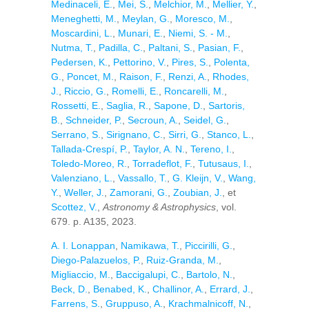
Medinaceli, E.
,
Mei, S.
,
Melchior, M.
,
Mellier, Y.
,
Meneghetti, M.
,
Meylan, G.
,
Moresco, M.
,
Moscardini, L.
,
Munari, E.
,
Niemi, S. - M.
,
Nutma, T.
,
Padilla, C.
,
Paltani, S.
,
Pasian, F.
,
Pedersen, K.
,
Pettorino, V.
,
Pires, S.
,
Polenta,
G.
,
Poncet, M.
,
Raison, F.
,
Renzi, A.
,
Rhodes,
J.
,
Riccio, G.
,
Romelli, E.
,
Roncarelli, M.
,
Rossetti, E.
,
Saglia, R.
,
Sapone, D.
,
Sartoris,
B.
,
Schneider, P.
,
Secroun, A.
,
Seidel, G.
,
Serrano, S.
,
Sirignano, C.
,
Sirri, G.
,
Stanco, L.
,
Tallada-Crespí, P.
,
Taylor, A. N.
,
Tereno, I.
,
Toledo-Moreo, R.
,
Torradeflot, F.
,
Tutusaus, I.
,
Valenziano, L.
,
Vassallo, T.
,
G. Kleijn, V.
,
Wang,
Y.
,
Weller, J.
,
Zamorani, G.
,
Zoubian, J.
, et
Scottez, V.
,
Astronomy & Astrophysics
, vol.
679. p. A135, 2023.
A. I. Lonappan
,
Namikawa, T.
,
Piccirilli, G.
,
Diego-Palazuelos, P.
,
Ruiz-Granda, M.
,
Migliaccio, M.
,
Baccigalupi, C.
,
Bartolo, N.
,
Beck, D.
,
Benabed, K.
,
Challinor, A.
,
Errard, J.
,
Farrens, S.
,
Gruppuso, A.
,
Krachmalnicoff, N.
,