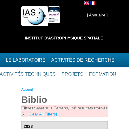
Aller au contenu principal
Interne ]
[ Annuaire ]
INSTITUT D'ASTROPHYSIQUE SPATIALE
LE LABORATOIRE
ACTIVITÉS DE RECHERCHE
ACTIVITÉS TECHNIQUES
PROJETS
FORMATION
Vous êtes ici
Accueil
Biblio
Filtres:
Auteur
is
Farrens,
48 resultats trouvés
S.
[Clear All Filters]
2023