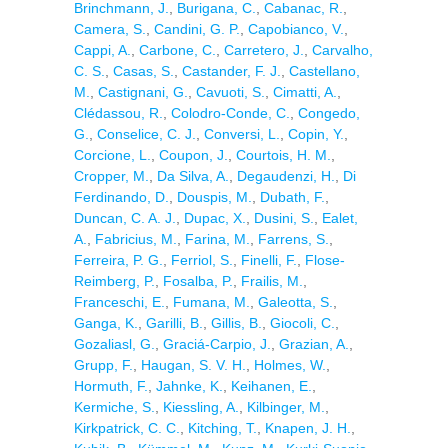
Brinchmann, J.
,
Burigana, C.
,
Cabanac, R.
,
Camera, S.
,
Candini, G. P.
,
Capobianco, V.
,
Cappi, A.
,
Carbone, C.
,
Carretero, J.
,
Carvalho,
C. S.
,
Casas, S.
,
Castander, F. J.
,
Castellano,
M.
,
Castignani, G.
,
Cavuoti, S.
,
Cimatti, A.
,
Clédassou, R.
,
Colodro-Conde, C.
,
Congedo,
G.
,
Conselice, C. J.
,
Conversi, L.
,
Copin, Y.
,
Corcione, L.
,
Coupon, J.
,
Courtois, H. M.
,
Cropper, M.
,
Da Silva, A.
,
Degaudenzi, H.
,
Di
Ferdinando, D.
,
Douspis, M.
,
Dubath, F.
,
Duncan, C. A. J.
,
Dupac, X.
,
Dusini, S.
,
Ealet,
A.
,
Fabricius, M.
,
Farina, M.
,
Farrens, S.
,
Ferreira, P. G.
,
Ferriol, S.
,
Finelli, F.
,
Flose-
Reimberg, P.
,
Fosalba, P.
,
Frailis, M.
,
Franceschi, E.
,
Fumana, M.
,
Galeotta, S.
,
Ganga, K.
,
Garilli, B.
,
Gillis, B.
,
Giocoli, C.
,
Gozaliasl, G.
,
Graciá-Carpio, J.
,
Grazian, A.
,
Grupp, F.
,
Haugan, S. V. H.
,
Holmes, W.
,
Hormuth, F.
,
Jahnke, K.
,
Keihanen, E.
,
Kermiche, S.
,
Kiessling, A.
,
Kilbinger, M.
,
Kirkpatrick, C. C.
,
Kitching, T.
,
Knapen, J. H.
,