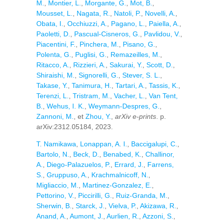
M.
,
Montier, L.
,
Morgante, G.
,
Mot, B.
,
Mousset, L.
,
Nagata, R.
,
Natoli, P.
,
Novelli, A.
,
Obata, I.
,
Occhiuzzi, A.
,
Pagano, L.
,
Paiella, A.
,
Paoletti, D.
,
Pascual-Cisneros, G.
,
Pavlidou, V.
,
Piacentini, F.
,
Pinchera, M.
,
Pisano, G.
,
Polenta, G.
,
Puglisi, G.
,
Remazeilles, M.
,
Ritacco, A.
,
Rizzieri, A.
,
Sakurai, Y.
,
Scott, D.
,
Shiraishi, M.
,
Signorelli, G.
,
Stever, S. L.
,
Takase, Y.
,
Tanimura, H.
,
Tartari, A.
,
Tassis, K.
,
Terenzi, L.
,
Tristram, M.
,
Vacher, L.
,
Van Tent,
B.
,
Wehus, I. K.
,
Weymann-Despres, G.
,
Zannoni, M.
, et
Zhou, Y.
,
arXiv e-prints
. p.
arXiv:2312.05184, 2023.
T. Namikawa
,
Lonappan, A. I.
,
Baccigalupi, C.
,
Bartolo, N.
,
Beck, D.
,
Benabed, K.
,
Challinor,
A.
,
Diego-Palazuelos, P.
,
Errard, J.
,
Farrens,
S.
,
Gruppuso, A.
,
Krachmalnicoff, N.
,
Migliaccio, M.
,
Martinez-Gonzalez, E.
,
Pettorino, V.
,
Piccirilli, G.
,
Ruiz-Granda, M.
,
Sherwin, B.
,
Starck, J.
,
Vielva, P.
,
Akizawa, R.
,
Anand, A.
,
Aumont, J.
,
Aurlien, R.
,
Azzoni, S.
,