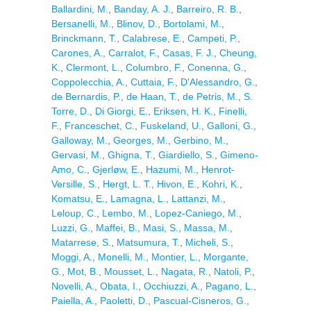
Ballardini, M.
,
Banday, A. J.
,
Barreiro, R. B.
,
Bersanelli, M.
,
Blinov, D.
,
Bortolami, M.
,
Brinckmann, T.
,
Calabrese, E.
,
Campeti, P.
,
Carones, A.
,
Carralot, F.
,
Casas, F. J.
,
Cheung,
K.
,
Clermont, L.
,
Columbro, F.
,
Conenna, G.
,
Coppolecchia, A.
,
Cuttaia, F.
,
D'Alessandro, G.
,
de Bernardis, P.
,
de Haan, T.
,
de Petris, M.
,
S.
Torre, D.
,
Di Giorgi, E.
,
Eriksen, H. K.
,
Finelli,
F.
,
Franceschet, C.
,
Fuskeland, U.
,
Galloni, G.
,
Galloway, M.
,
Georges, M.
,
Gerbino, M.
,
Gervasi, M.
,
Ghigna, T.
,
Giardiello, S.
,
Gimeno-
Amo, C.
,
Gjerløw, E.
,
Hazumi, M.
,
Henrot-
Versille, S.
,
Hergt, L. T.
,
Hivon, E.
,
Kohri, K.
,
Komatsu, E.
,
Lamagna, L.
,
Lattanzi, M.
,
Leloup, C.
,
Lembo, M.
,
Lopez-Caniego, M.
,
Luzzi, G.
,
Maffei, B.
,
Masi, S.
,
Massa, M.
,
Matarrese, S.
,
Matsumura, T.
,
Micheli, S.
,
Moggi, A.
,
Monelli, M.
,
Montier, L.
,
Morgante,
G.
,
Mot, B.
,
Mousset, L.
,
Nagata, R.
,
Natoli, P.
,
Novelli, A.
,
Obata, I.
,
Occhiuzzi, A.
,
Pagano, L.
,
Paiella, A.
,
Paoletti, D.
,
Pascual-Cisneros, G.
,