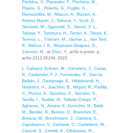
Pavlidou, V.
,
Piacentini, F.
,
Pinchera, M.
,
Pisano, G.
,
Polenta, G.
,
Puglisi, G.
,
Remazeilles, M.
,
Ritacco, A.
,
Rizzieri, A.
,
Rubino-Martin, J.
,
Sakurai, Y.
,
Scott, D.
,
Shiraishi, M.
,
Signorelli, G.
,
Stever, S. L.
,
Takase, Y.
,
Tanimura, H.
,
Tartari, A.
,
Tassis, K.
,
Terenzi, L.
,
Tristram, M.
,
Vacher, L.
,
Van Tent,
B.
,
Wehus, I. K.
,
Weymann-Despres, G.
,
Zannoni, M.
, et
Zhou, Y.
,
arXiv e-prints
. p.
arXiv:2312.05194, 2023.
L. Cabayol
,
Eriksen, M.
,
Carretero, J.
,
Casas,
R.
,
Castander, F. J.
,
Fernández, E.
,
García-
Bellido, J.
,
Gaztanaga, E.
,
Hildebrandt, H.
,
Hoekstra, H.
,
Joachimi, B.
,
Miquel, R.
,
Padilla,
C.
,
Pocino, A.
,
Sanchez, E.
,
Serrano, S.
,
Sevilla, I.
,
Siudek, M.
,
Tallada-Crespí, P.
,
Aghanim, N.
,
Amara, A.
,
Auricchio, N.
,
Baldi,
M.
,
Bender, R.
,
Bonino, D.
,
Branchini, E.
,
Brescia, M.
,
Brinchmann, J.
,
Camera, S.
,
Capobianco, V.
,
Carbone, C.
,
Castellano, M.
,
Cavuoti, S.
,
Cimatti, A.
,
Clédassou, R.
,