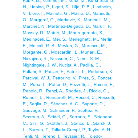
Kubik, B.
,
Kümmel, M.
,
Kunz, M.
,
Kurki-Suonio,
H.
,
Liebing, P.
,
Ligori, S.
,
Lilje, P. B.
,
Lindholm,
V.
,
Lloro, I.
,
Mainetti, G.
,
Maino, D.
,
Mansutti,
O.
,
Marggraf, O.
,
Markovic, K.
,
Martinelli, M.
,
Martinet, N.
,
Martínez-Delgado, D.
,
Marulli, F.
,
Massey, R.
,
Maturi, M.
,
Maurogordato, S.
,
Medinaceli, E.
,
Mei, S.
,
Meneghetti, M.
,
Merlin,
E.
,
Metcalf, R. B.
,
Meylan, G.
,
Moresco, M.
,
Morgante, G.
,
Moscardini, L.
,
Munari, E.
,
Nakajima, R.
,
Neissner, C.
,
Niemi, S. M.
,
Nightingale, J. W.
,
Nucita, A.
,
Padilla, C.
,
Paltani, S.
,
Pasian, F.
,
Patrizii, L.
,
Pedersen, K.
,
Percival, W. J.
,
Pettorino, V.
,
Pires, S.
,
Poncet,
M.
,
Popa, L.
,
Potter, D.
,
Pozzetti, L.
,
Raison, F.
,
Rebolo, R.
,
Renzi, A.
,
Rhodes, J.
,
Riccio, G.
,
Romelli, E.
,
Roncarelli, M.
,
Rosset, C.
,
Rossetti,
E.
,
Saglia, R.
,
Sánchez, A. G.
,
Sapone, D.
,
Sauvage, M.
,
Schneider, P.
,
Scottez, V.
,
Secroun, A.
,
Seidel, G.
,
Serrano, S.
,
Sirignano,
C.
,
Sirri, G.
,
Skottfelt, J.
,
Stanco, L.
,
Starck, J.
L.
,
Sureau, F.
,
Tallada-Crespí, P.
,
Taylor, A. N.
,
Tenti, M.
,
Tereno, I.
,
Teyssier, R.
,
Toledo-