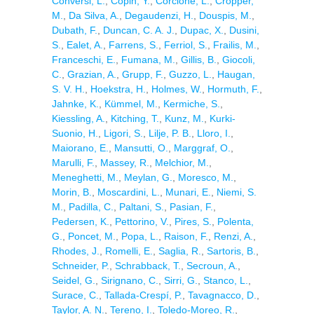
Conversi, L.
,
Copin, Y.
,
Corcione, L.
,
Cropper,
M.
,
Da Silva, A.
,
Degaudenzi, H.
,
Douspis, M.
,
Dubath, F.
,
Duncan, C. A. J.
,
Dupac, X.
,
Dusini,
S.
,
Ealet, A.
,
Farrens, S.
,
Ferriol, S.
,
Frailis, M.
,
Franceschi, E.
,
Fumana, M.
,
Gillis, B.
,
Giocoli,
C.
,
Grazian, A.
,
Grupp, F.
,
Guzzo, L.
,
Haugan,
S. V. H.
,
Hoekstra, H.
,
Holmes, W.
,
Hormuth, F.
,
Jahnke, K.
,
Kümmel, M.
,
Kermiche, S.
,
Kiessling, A.
,
Kitching, T.
,
Kunz, M.
,
Kurki-
Suonio, H.
,
Ligori, S.
,
Lilje, P. B.
,
Lloro, I.
,
Maiorano, E.
,
Mansutti, O.
,
Marggraf, O.
,
Marulli, F.
,
Massey, R.
,
Melchior, M.
,
Meneghetti, M.
,
Meylan, G.
,
Moresco, M.
,
Morin, B.
,
Moscardini, L.
,
Munari, E.
,
Niemi, S.
M.
,
Padilla, C.
,
Paltani, S.
,
Pasian, F.
,
Pedersen, K.
,
Pettorino, V.
,
Pires, S.
,
Polenta,
G.
,
Poncet, M.
,
Popa, L.
,
Raison, F.
,
Renzi, A.
,
Rhodes, J.
,
Romelli, E.
,
Saglia, R.
,
Sartoris, B.
,
Schneider, P.
,
Schrabback, T.
,
Secroun, A.
,
Seidel, G.
,
Sirignano, C.
,
Sirri, G.
,
Stanco, L.
,
Surace, C.
,
Tallada-Crespí, P.
,
Tavagnacco, D.
,
Taylor, A. N.
,
Tereno, I.
,
Toledo-Moreo, R.
,