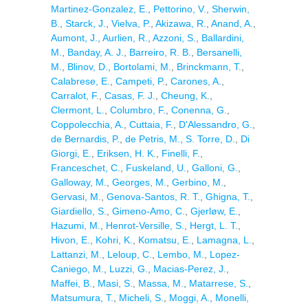
Martinez-Gonzalez, E.
,
Pettorino, V.
,
Sherwin,
B.
,
Starck, J.
,
Vielva, P.
,
Akizawa, R.
,
Anand, A.
,
Aumont, J.
,
Aurlien, R.
,
Azzoni, S.
,
Ballardini,
M.
,
Banday, A. J.
,
Barreiro, R. B.
,
Bersanelli,
M.
,
Blinov, D.
,
Bortolami, M.
,
Brinckmann, T.
,
Calabrese, E.
,
Campeti, P.
,
Carones, A.
,
Carralot, F.
,
Casas, F. J.
,
Cheung, K.
,
Clermont, L.
,
Columbro, F.
,
Conenna, G.
,
Coppolecchia, A.
,
Cuttaia, F.
,
D'Alessandro, G.
,
de Bernardis, P.
,
de Petris, M.
,
S. Torre, D.
,
Di
Giorgi, E.
,
Eriksen, H. K.
,
Finelli, F.
,
Franceschet, C.
,
Fuskeland, U.
,
Galloni, G.
,
Galloway, M.
,
Georges, M.
,
Gerbino, M.
,
Gervasi, M.
,
Genova-Santos, R. T.
,
Ghigna, T.
,
Giardiello, S.
,
Gimeno-Amo, C.
,
Gjerløw, E.
,
Hazumi, M.
,
Henrot-Versille, S.
,
Hergt, L. T.
,
Hivon, E.
,
Kohri, K.
,
Komatsu, E.
,
Lamagna, L.
,
Lattanzi, M.
,
Leloup, C.
,
Lembo, M.
,
Lopez-
Caniego, M.
,
Luzzi, G.
,
Macias-Perez, J.
,
Maffei, B.
,
Masi, S.
,
Massa, M.
,
Matarrese, S.
,
Matsumura, T.
,
Micheli, S.
,
Moggi, A.
,
Monelli,