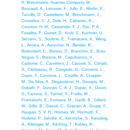
H. Bretonnière
,
Huertas-Company, M.
,
Boucaud, A.
,
Lanusse, F.
,
Jullo, E.
,
Merlin, E.
,
Tuccillo, D.
,
Castellano, M.
,
Brinchmann, J.
,
Conselice, C. J.
,
Dole, H.
,
Cabanac, R.
,
Courtois, H. M.
,
Castander, F. J.
,
Duc, P. A.
,
Fosalba, P.
,
Guinet, D.
,
Kruk, S.
,
Kuchner, U.
,
Serrano, S.
,
Soubrie, E.
,
Tramacere, A.
,
Wang,
L.
,
Amara, A.
,
Auricchio, N.
,
Bender, R.
,
Bodendorf, C.
,
Bonino, D.
,
Branchini, E.
,
Brau-
Nogue, S.
,
Brescia, M.
,
Capobianco, V.
,
Carbone, C.
,
Carretero, J.
,
Cavuoti, S.
,
Cimatti,
A.
,
Clédassou, R.
,
Congedo, G.
,
Conversi, L.
,
Copin, Y.
,
Corcione, L.
,
Costille, A.
,
Cropper,
M.
,
Da Silva, A.
,
Degaudenzi, H.
,
Douspis, M.
,
Dubath, F.
,
Duncan, C. A. J.
,
Dupac, X.
,
Dusini,
S.
,
Farrens, S.
,
Ferriol, S.
,
Frailis, M.
,
Franceschi, E.
,
Fumana, M.
,
Garilli, B.
,
Gillard,
W.
,
Gillis, B.
,
Giocoli, C.
,
Grazian, A.
,
Grupp, F.
,
Haugan, S. V. H.
,
Holmes, W.
,
Hormuth, F.
,
Hudelot, P.
,
Jahnke, K.
,
Kermiche, S.
,
Kiessling,
A.
,
Kilbinger, M.
,
Kitching, T.
,
Kohley, R.
,