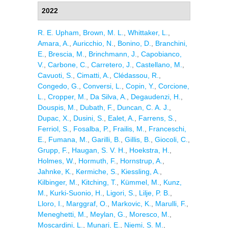
2022
R. E. Upham
,
Brown, M. L.
,
Whittaker, L.
,
Amara, A.
,
Auricchio, N.
,
Bonino, D.
,
Branchini,
E.
,
Brescia, M.
,
Brinchmann, J.
,
Capobianco,
V.
,
Carbone, C.
,
Carretero, J.
,
Castellano, M.
,
Cavuoti, S.
,
Cimatti, A.
,
Clédassou, R.
,
Congedo, G.
,
Conversi, L.
,
Copin, Y.
,
Corcione,
L.
,
Cropper, M.
,
Da Silva, A.
,
Degaudenzi, H.
,
Douspis, M.
,
Dubath, F.
,
Duncan, C. A. J.
,
Dupac, X.
,
Dusini, S.
,
Ealet, A.
,
Farrens, S.
,
Ferriol, S.
,
Fosalba, P.
,
Frailis, M.
,
Franceschi,
E.
,
Fumana, M.
,
Garilli, B.
,
Gillis, B.
,
Giocoli, C.
,
Grupp, F.
,
Haugan, S. V. H.
,
Hoekstra, H.
,
Holmes, W.
,
Hormuth, F.
,
Hornstrup, A.
,
Jahnke, K.
,
Kermiche, S.
,
Kiessling, A.
,
Kilbinger, M.
,
Kitching, T.
,
Kümmel, M.
,
Kunz,
M.
,
Kurki-Suonio, H.
,
Ligori, S.
,
Lilje, P. B.
,
Lloro, I.
,
Marggraf, O.
,
Markovic, K.
,
Marulli, F.
,
Meneghetti, M.
,
Meylan, G.
,
Moresco, M.
,
Moscardini, L.
,
Munari, E.
,
Niemi, S. M.
,