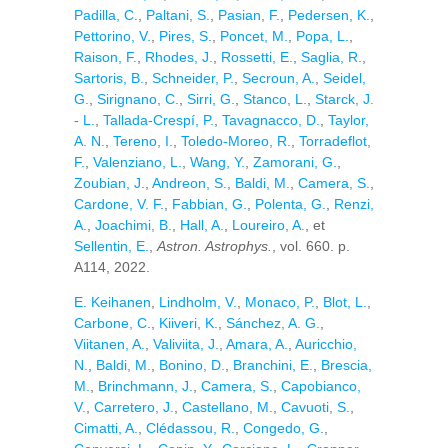
Padilla, C.
,
Paltani, S.
,
Pasian, F.
,
Pedersen, K.
,
Pettorino, V.
,
Pires, S.
,
Poncet, M.
,
Popa, L.
,
Raison, F.
,
Rhodes, J.
,
Rossetti, E.
,
Saglia, R.
,
Sartoris, B.
,
Schneider, P.
,
Secroun, A.
,
Seidel,
G.
,
Sirignano, C.
,
Sirri, G.
,
Stanco, L.
,
Starck, J.
- L.
,
Tallada-Crespí, P.
,
Tavagnacco, D.
,
Taylor,
A. N.
,
Tereno, I.
,
Toledo-Moreo, R.
,
Torradeflot,
F.
,
Valenziano, L.
,
Wang, Y.
,
Zamorani, G.
,
Zoubian, J.
,
Andreon, S.
,
Baldi, M.
,
Camera, S.
,
Cardone, V. F.
,
Fabbian, G.
,
Polenta, G.
,
Renzi,
A.
,
Joachimi, B.
,
Hall, A.
,
Loureiro, A.
, et
Sellentin, E.
,
Astron. Astrophys.
, vol. 660. p.
A114, 2022.
E. Keihanen
,
Lindholm, V.
,
Monaco, P.
,
Blot, L.
,
Carbone, C.
,
Kiiveri, K.
,
Sánchez, A. G.
,
Viitanen, A.
,
Valiviita, J.
,
Amara, A.
,
Auricchio,
N.
,
Baldi, M.
,
Bonino, D.
,
Branchini, E.
,
Brescia,
M.
,
Brinchmann, J.
,
Camera, S.
,
Capobianco,
V.
,
Carretero, J.
,
Castellano, M.
,
Cavuoti, S.
,
Cimatti, A.
,
Clédassou, R.
,
Congedo, G.
,