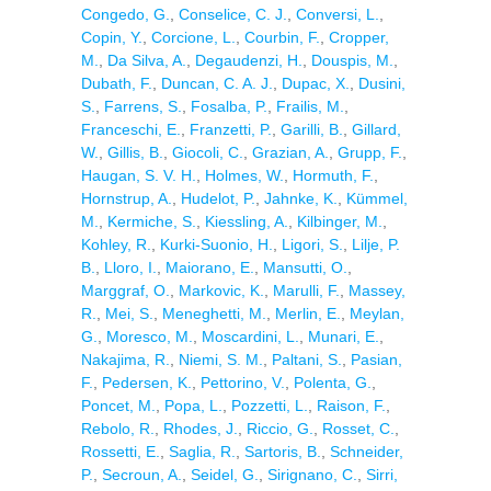
Congedo, G.
,
Conselice, C. J.
,
Conversi, L.
,
Copin, Y.
,
Corcione, L.
,
Courbin, F.
,
Cropper,
M.
,
Da Silva, A.
,
Degaudenzi, H.
,
Douspis, M.
,
Dubath, F.
,
Duncan, C. A. J.
,
Dupac, X.
,
Dusini,
S.
,
Farrens, S.
,
Fosalba, P.
,
Frailis, M.
,
Franceschi, E.
,
Franzetti, P.
,
Garilli, B.
,
Gillard,
W.
,
Gillis, B.
,
Giocoli, C.
,
Grazian, A.
,
Grupp, F.
,
Haugan, S. V. H.
,
Holmes, W.
,
Hormuth, F.
,
Hornstrup, A.
,
Hudelot, P.
,
Jahnke, K.
,
Kümmel,
M.
,
Kermiche, S.
,
Kiessling, A.
,
Kilbinger, M.
,
Kohley, R.
,
Kurki-Suonio, H.
,
Ligori, S.
,
Lilje, P.
B.
,
Lloro, I.
,
Maiorano, E.
,
Mansutti, O.
,
Marggraf, O.
,
Markovic, K.
,
Marulli, F.
,
Massey,
R.
,
Mei, S.
,
Meneghetti, M.
,
Merlin, E.
,
Meylan,
G.
,
Moresco, M.
,
Moscardini, L.
,
Munari, E.
,
Nakajima, R.
,
Niemi, S. M.
,
Paltani, S.
,
Pasian,
F.
,
Pedersen, K.
,
Pettorino, V.
,
Polenta, G.
,
Poncet, M.
,
Popa, L.
,
Pozzetti, L.
,
Raison, F.
,
Rebolo, R.
,
Rhodes, J.
,
Riccio, G.
,
Rosset, C.
,
Rossetti, E.
,
Saglia, R.
,
Sartoris, B.
,
Schneider,
P.
,
Secroun, A.
,
Seidel, G.
,
Sirignano, C.
,
Sirri,