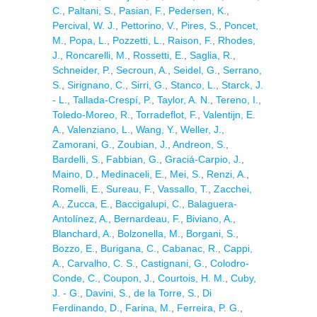
C.
,
Paltani, S.
,
Pasian, F.
,
Pedersen, K.
,
Percival, W. J.
,
Pettorino, V.
,
Pires, S.
,
Poncet,
M.
,
Popa, L.
,
Pozzetti, L.
,
Raison, F.
,
Rhodes,
J.
,
Roncarelli, M.
,
Rossetti, E.
,
Saglia, R.
,
Schneider, P.
,
Secroun, A.
,
Seidel, G.
,
Serrano,
S.
,
Sirignano, C.
,
Sirri, G.
,
Stanco, L.
,
Starck, J.
- L.
,
Tallada-Crespí, P.
,
Taylor, A. N.
,
Tereno, I.
,
Toledo-Moreo, R.
,
Torradeflot, F.
,
Valentijn, E.
A.
,
Valenziano, L.
,
Wang, Y.
,
Weller, J.
,
Zamorani, G.
,
Zoubian, J.
,
Andreon, S.
,
Bardelli, S.
,
Fabbian, G.
,
Graciá-Carpio, J.
,
Maino, D.
,
Medinaceli, E.
,
Mei, S.
,
Renzi, A.
,
Romelli, E.
,
Sureau, F.
,
Vassallo, T.
,
Zacchei,
A.
,
Zucca, E.
,
Baccigalupi, C.
,
Balaguera-
Antolínez, A.
,
Bernardeau, F.
,
Biviano, A.
,
Blanchard, A.
,
Bolzonella, M.
,
Borgani, S.
,
Bozzo, E.
,
Burigana, C.
,
Cabanac, R.
,
Cappi,
A.
,
Carvalho, C. S.
,
Castignani, G.
,
Colodro-
Conde, C.
,
Coupon, J.
,
Courtois, H. M.
,
Cuby,
J. - G.
,
Davini, S.
,
de la Torre, S.
,
Di
Ferdinando, D.
,
Farina, M.
,
Ferreira, P. G.
,