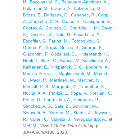
H.
,
Baccigalupi, C.
,
Balaguera-Antolínez, A.
,
Ballardini, M.
,
Biviano, A.
,
Bolzonella, M.
,
Bozzo, E.
,
Burigana, C.
,
Cabanac, R.
,
Cappi,
A.
,
Carvalho, C. S.
,
Casas, S.
,
Castignani, G.
,
Cooray, A.
,
Coupon, J.
,
Courtois, H. M.
,
Davini,
S.
,
Desprez, G.
,
Dole, H.
,
Escartin, J. A.
,
Escoffier, S.
,
Farina, M.
,
Fotopoulou, S.
,
Ganga, K.
,
García-Bellido, J.
,
George, K.
,
Giacomini, F.
,
Gozaliasl, G.
,
Hildebrandt, H.
,
Hook, I.
,
Ilbert, O.
,
Kansal, V.
,
Kashlinsky, A.
,
Keihanen, E.
,
Kirkpatrick, C. C.
,
Loureiro, A.
,
Macias-Perez, J.
,
Magliocchetti, M.
,
Mainetti,
G.
,
Maoli, R.
,
Martinelli, M.
,
Martinet, N.
,
Metcalf, R. B.
,
Morgante, G.
,
Nadathur, S.
,
Nucita, A. A.
,
Patrizii, L.
,
Popa, V.
,
Porciani, C.
,
Potter, D.
,
Pourtsidou, A.
,
Reimberg, P.
,
Sánchez, A. G.
,
Sakr, Z.
,
Schirmer, M.
,
Sefusatti, E.
,
Sereno, M.
,
Stadel, J.
,
Teyssier,
R.
,
Valieri, C.
,
Valiviita, J.
,
Veropalumbo, A.
, et
Viel, M.
,
VizieR Online Data Catalog
. p.
J/A+A/664/A196, 2023.