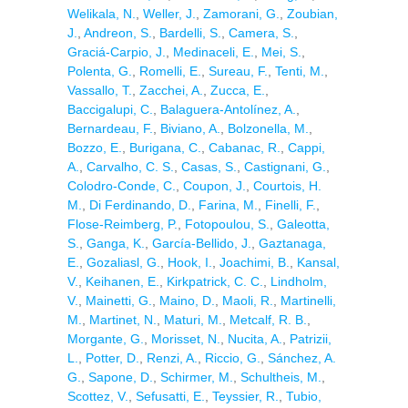
Welikala, N.
,
Weller, J.
,
Zamorani, G.
,
Zoubian,
J.
,
Andreon, S.
,
Bardelli, S.
,
Camera, S.
,
Graciá-Carpio, J.
,
Medinaceli, E.
,
Mei, S.
,
Polenta, G.
,
Romelli, E.
,
Sureau, F.
,
Tenti, M.
,
Vassallo, T.
,
Zacchei, A.
,
Zucca, E.
,
Baccigalupi, C.
,
Balaguera-Antolínez, A.
,
Bernardeau, F.
,
Biviano, A.
,
Bolzonella, M.
,
Bozzo, E.
,
Burigana, C.
,
Cabanac, R.
,
Cappi,
A.
,
Carvalho, C. S.
,
Casas, S.
,
Castignani, G.
,
Colodro-Conde, C.
,
Coupon, J.
,
Courtois, H.
M.
,
Di Ferdinando, D.
,
Farina, M.
,
Finelli, F.
,
Flose-Reimberg, P.
,
Fotopoulou, S.
,
Galeotta,
S.
,
Ganga, K.
,
García-Bellido, J.
,
Gaztanaga,
E.
,
Gozaliasl, G.
,
Hook, I.
,
Joachimi, B.
,
Kansal,
V.
,
Keihanen, E.
,
Kirkpatrick, C. C.
,
Lindholm,
V.
,
Mainetti, G.
,
Maino, D.
,
Maoli, R.
,
Martinelli,
M.
,
Martinet, N.
,
Maturi, M.
,
Metcalf, R. B.
,
Morgante, G.
,
Morisset, N.
,
Nucita, A.
,
Patrizii,
L.
,
Potter, D.
,
Renzi, A.
,
Riccio, G.
,
Sánchez, A.
G.
,
Sapone, D.
,
Schirmer, M.
,
Schultheis, M.
,
Scottez, V.
,
Sefusatti, E.
,
Teyssier, R.
,
Tubio,