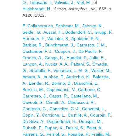
O.
,
Tutusaus, I.
,
Valiviita, J.
,
Viel, M.
, et
Hildebrandt, H.
,
Astron. Astrophys.
, vol. 658. p.
A126, 2022.
E. Collaboration
,
Schirmer, M.
,
Jahnke, K.
,
Seidel, G.
,
Aussel, H.
,
Bodendorf, C.
,
Grupp, F.
,
Hormuth, F.
,
Wachter, S.
,
Appleton, P. N.
,
Barbier, R.
,
Brinchmann, J.
,
Carrasco, J. M.
,
Castander, F. J.
,
Coupon, J.
,
De Paolis, F.
,
Franco, A.
,
Ganga, K.
,
Hudelot, P.
,
Jullo, E.
,
Lançon, A.
,
Nucita, A. A.
,
Paltani, S.
,
Smadja,
G.
,
Strafella, F.
,
Venancio, L. M. G.
,
Weiler, M.
,
Amara, A.
,
Auphan, T.
,
Auricchio, N.
,
Balestra,
A.
,
Bender, R.
,
Bonino, D.
,
Branchini, E.
,
Brescia, M.
,
Capobianco, V.
,
Carbone, C.
,
Carretero, J.
,
Casas, R.
,
Castellano, M.
,
Cavuoti, S.
,
Cimatti, A.
,
Clédassou, R.
,
Congedo, G.
,
Conselice, C. J.
,
Conversi, L.
,
Copin, Y.
,
Corcione, L.
,
Costille, A.
,
Courbin, F.
,
Da Silva, A.
,
Degaudenzi, H.
,
Douspis, M.
,
Dubath, F.
,
Dupac, X.
,
Dusini, S.
,
Ealet, A.
,
Farrens, S.
,
Ferriol, S.
,
Fosalba, P.
,
Frailis, M.
,