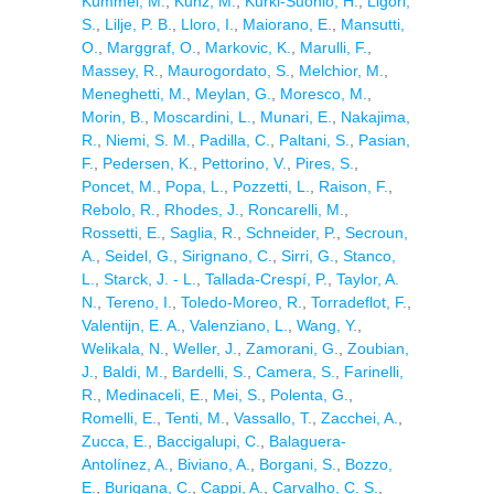
Kümmel, M.
,
Kunz, M.
,
Kurki-Suonio, H.
,
Ligori,
S.
,
Lilje, P. B.
,
Lloro, I.
,
Maiorano, E.
,
Mansutti,
O.
,
Marggraf, O.
,
Markovic, K.
,
Marulli, F.
,
Massey, R.
,
Maurogordato, S.
,
Melchior, M.
,
Meneghetti, M.
,
Meylan, G.
,
Moresco, M.
,
Morin, B.
,
Moscardini, L.
,
Munari, E.
,
Nakajima,
R.
,
Niemi, S. M.
,
Padilla, C.
,
Paltani, S.
,
Pasian,
F.
,
Pedersen, K.
,
Pettorino, V.
,
Pires, S.
,
Poncet, M.
,
Popa, L.
,
Pozzetti, L.
,
Raison, F.
,
Rebolo, R.
,
Rhodes, J.
,
Roncarelli, M.
,
Rossetti, E.
,
Saglia, R.
,
Schneider, P.
,
Secroun,
A.
,
Seidel, G.
,
Sirignano, C.
,
Sirri, G.
,
Stanco,
L.
,
Starck, J. - L.
,
Tallada-Crespí, P.
,
Taylor, A.
N.
,
Tereno, I.
,
Toledo-Moreo, R.
,
Torradeflot, F.
,
Valentijn, E. A.
,
Valenziano, L.
,
Wang, Y.
,
Welikala, N.
,
Weller, J.
,
Zamorani, G.
,
Zoubian,
J.
,
Baldi, M.
,
Bardelli, S.
,
Camera, S.
,
Farinelli,
R.
,
Medinaceli, E.
,
Mei, S.
,
Polenta, G.
,
Romelli, E.
,
Tenti, M.
,
Vassallo, T.
,
Zacchei, A.
,
Zucca, E.
,
Baccigalupi, C.
,
Balaguera-
Antolínez, A.
,
Biviano, A.
,
Borgani, S.
,
Bozzo,
E.
,
Burigana, C.
,
Cappi, A.
,
Carvalho, C. S.
,