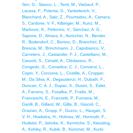
Sirri, G.
,
Stanco, L.
,
Tenti, M.
,
Vielzeuf, P.
,
Lacasa, F.
,
Polenta, G.
,
Yankelevich, V.
,
Blanchard, A.
,
Sakr, Z.
,
Pourtsidou, A.
,
Camera,
S.
,
Cardone, V. F.
,
Kilbinger, M.
,
Kunz, M.
,
Markovic, K.
,
Pettorino, V.
,
Sánchez, A. G.
,
Sapone, D.
,
Amara, A.
,
Auricchio, N.
,
Bender,
R.
,
Bodendorf, C.
,
Bonino, D.
,
Branchini, E.
,
Brescia, M.
,
Brinchmann, J.
,
Capobianco, V.
,
Carretero, J.
,
Castander, F. J.
,
Castellano, M.
,
Cavuoti, S.
,
Cimatti, A.
,
Clédassou, R.
,
Congedo, G.
,
Conselice, C. J.
,
Conversi, L.
,
Copin, Y.
,
Corcione, L.
,
Costille, A.
,
Cropper,
M.
,
Da Silva, A.
,
Degaudenzi, H.
,
Dubath, F.
,
Duncan, C. A. J.
,
Dupac, X.
,
Dusini, S.
,
Ealet,
A.
,
Farrens, S.
,
Fosalba, P.
,
Frailis, M.
,
Franceschi, E.
,
Franzetti, P.
,
Fumana, M.
,
Garilli, B.
,
Gillard, W.
,
Gillis, B.
,
Giocoli, C.
,
Grazian, A.
,
Grupp, F.
,
Guzzo, L.
,
Haugan, S.
V. H.
,
Hoekstra, H.
,
Holmes, W.
,
Hormuth, F.
,
Hudelot, P.
,
Jahnke, K.
,
Kermiche, S.
,
Kiessling,
A.
,
Kohley, R.
,
Kubik, B.
,
Kümmel, M.
,
Kurki-