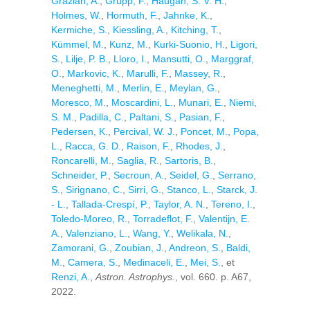
Grazian, A.
,
Grupp, F.
,
Haugan, S. V. H.
,
Holmes, W.
,
Hormuth, F.
,
Jahnke, K.
,
Kermiche, S.
,
Kiessling, A.
,
Kitching, T.
,
Kümmel, M.
,
Kunz, M.
,
Kurki-Suonio, H.
,
Ligori,
S.
,
Lilje, P. B.
,
Lloro, I.
,
Mansutti, O.
,
Marggraf,
O.
,
Markovic, K.
,
Marulli, F.
,
Massey, R.
,
Meneghetti, M.
,
Merlin, E.
,
Meylan, G.
,
Moresco, M.
,
Moscardini, L.
,
Munari, E.
,
Niemi,
S. M.
,
Padilla, C.
,
Paltani, S.
,
Pasian, F.
,
Pedersen, K.
,
Percival, W. J.
,
Poncet, M.
,
Popa,
L.
,
Racca, G. D.
,
Raison, F.
,
Rhodes, J.
,
Roncarelli, M.
,
Saglia, R.
,
Sartoris, B.
,
Schneider, P.
,
Secroun, A.
,
Seidel, G.
,
Serrano,
S.
,
Sirignano, C.
,
Sirri, G.
,
Stanco, L.
,
Starck, J.
- L.
,
Tallada-Crespí, P.
,
Taylor, A. N.
,
Tereno, I.
,
Toledo-Moreo, R.
,
Torradeflot, F.
,
Valentijn, E.
A.
,
Valenziano, L.
,
Wang, Y.
,
Welikala, N.
,
Zamorani, G.
,
Zoubian, J.
,
Andreon, S.
,
Baldi,
M.
,
Camera, S.
,
Medinaceli, E.
,
Mei, S.
, et
Renzi, A.
,
Astron. Astrophys.
, vol. 660. p. A67,
2022.