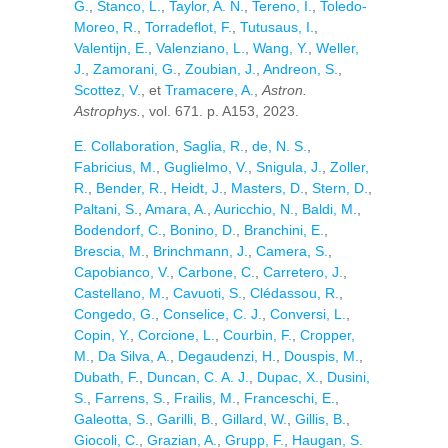
G.
,
Stanco, L.
,
Taylor, A. N.
,
Tereno, I.
,
Toledo-
Moreo, R.
,
Torradeflot, F.
,
Tutusaus, I.
,
Valentijn, E.
,
Valenziano, L.
,
Wang, Y.
,
Weller,
J.
,
Zamorani, G.
,
Zoubian, J.
,
Andreon, S.
,
Scottez, V.
, et
Tramacere, A.
,
Astron.
Astrophys.
, vol. 671. p. A153, 2023.
E. Collaboration
,
Saglia, R.
,
de, N. S.
,
Fabricius, M.
,
Guglielmo, V.
,
Snigula, J.
,
Zoller,
R.
,
Bender, R.
,
Heidt, J.
,
Masters, D.
,
Stern, D.
,
Paltani, S.
,
Amara, A.
,
Auricchio, N.
,
Baldi, M.
,
Bodendorf, C.
,
Bonino, D.
,
Branchini, E.
,
Brescia, M.
,
Brinchmann, J.
,
Camera, S.
,
Capobianco, V.
,
Carbone, C.
,
Carretero, J.
,
Castellano, M.
,
Cavuoti, S.
,
Clédassou, R.
,
Congedo, G.
,
Conselice, C. J.
,
Conversi, L.
,
Copin, Y.
,
Corcione, L.
,
Courbin, F.
,
Cropper,
M.
,
Da Silva, A.
,
Degaudenzi, H.
,
Douspis, M.
,
Dubath, F.
,
Duncan, C. A. J.
,
Dupac, X.
,
Dusini,
S.
,
Farrens, S.
,
Frailis, M.
,
Franceschi, E.
,
Galeotta, S.
,
Garilli, B.
,
Gillard, W.
,
Gillis, B.
,
Giocoli, C.
,
Grazian, A.
,
Grupp, F.
,
Haugan, S.