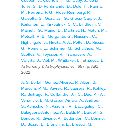
Coupon, J.
,
Courtois, H. M.
,
Cuby, J.
,
de la
Torre, S.
,
Di Ferdinando, D.
,
Dole, H.
,
Farina,
M.
,
Ferreira, P. G.
,
Flose-Reimberg, P.
,
Galeotta, S.
,
Gozaliasl, G.
,
Graciá-Carpio, J.
,
Keihanen, E.
,
Kirkpatrick, C. C.
,
Lindholm, V.
,
Mainetti, G.
,
Maino, D.
,
Martinet, N.
,
Maturi, M.
,
Metcalf, R. B.
,
Morgante, G.
,
Neissner, C.
,
Nightingale, J.
,
Nucita, A. A.
,
Potter, D.
,
Riccio,
G.
,
Romelli, E.
,
Schirmer, M.
,
Schultheis, M.
,
Scottez, V.
,
Teyssier, R.
,
Tramacere, A.
,
Valiviita, J.
,
Viel, M.
,
Whittaker, L.
, et
Zucca, E.
,
Astronomy & Astrophysics
, vol. 657. p. A91,
2022.
A. S. Borlaff
,
Gómez-Alvarez, P.
,
Altieri, B.
,
Marcum, P. M.
,
Vavrek, R.
,
Laureijs, R.
,
Kohley,
R.
,
Buitrago, F.
,
Cuillandre, J. - C.
,
Duc, P. - A.
,
Venancio, L. M. Gaspar
,
Amara, A.
,
Andreon,
S.
,
Auricchio, N.
,
Azzollini, R.
,
Baccigalupi, C.
,
Balaguera-Antolínez, A.
,
Baldi, M.
,
Bardelli, S.
,
Bender, R.
,
Biviano, A.
,
Bodendorf, C.
,
Bonino,
D.
,
Bozzo, E.
,
Branchini, E.
,
Brescia, M.
,