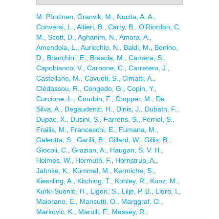
M. Pöntinen
,
Granvik, M.
,
Nucita, A. A.
,
Conversi, L.
,
Altieri, B.
,
Carry, B.
,
O’Riordan, C.
M.
,
Scott, D.
,
Aghanim, N.
,
Amara, A.
,
Amendola, L.
,
Auricchio, N.
,
Baldi, M.
,
Bonino,
D.
,
Branchini, E.
,
Brescia, M.
,
Camera, S.
,
Capobianco, V.
,
Carbone, C.
,
Carretero, J.
,
Castellano, M.
,
Cavuoti, S.
,
Cimatti, A.
,
Clédassou, R.
,
Congedo, G.
,
Copin, Y.
,
Corcione, L.
,
Courbin, F.
,
Cropper, M.
,
Da
Silva, A.
,
Degaudenzi, H.
,
Dinis, J.
,
Dubath, F.
,
Dupac, X.
,
Dusini, S.
,
Farrens, S.
,
Ferriol, S.
,
Frailis, M.
,
Franceschi, E.
,
Fumana, M.
,
Galeotta, S.
,
Garilli, B.
,
Gillard, W.
,
Gillis, B.
,
Giocoli, C.
,
Grazian, A.
,
Haugan, S. V. H.
,
Holmes, W.
,
Hormuth, F.
,
Hornstrup, A.
,
Jahnke, K.
,
Kümmel, M.
,
Kermiche, S.
,
Kiessling, A.
,
Kitching, T.
,
Kohley, R.
,
Kunz, M.
,
Kurki-Suonio, H.
,
Ligori, S.
,
Lilje, P. B.
,
Lloro, I.
,
Maiorano, E.
,
Mansutti, O.
,
Marggraf, O.
,
Markovic, K.
,
Marulli, F.
,
Massey, R.
,