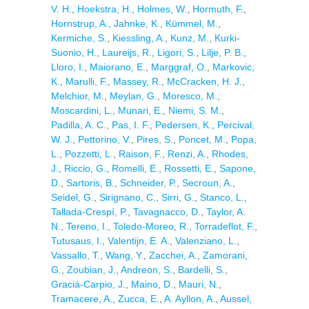
V. H.
,
Hoekstra, H.
,
Holmes, W.
,
Hormuth, F.
,
Hornstrup, A.
,
Jahnke, K.
,
Kümmel, M.
,
Kermiche, S.
,
Kiessling, A.
,
Kunz, M.
,
Kurki-
Suonio, H.
,
Laureijs, R.
,
Ligori, S.
,
Lilje, P. B.
,
Lloro, I.
,
Maiorano, E.
,
Marggraf, O.
,
Markovic,
K.
,
Marulli, F.
,
Massey, R.
,
McCracken, H. J.
,
Melchior, M.
,
Meylan, G.
,
Moresco, M.
,
Moscardini, L.
,
Munari, E.
,
Niemi, S. M.
,
Padilla, A. C.
,
Pas, I. F.
,
Pedersen, K.
,
Percival,
W. J.
,
Pettorino, V.
,
Pires, S.
,
Poncet, M.
,
Popa,
L.
,
Pozzetti, L.
,
Raison, F.
,
Renzi, A.
,
Rhodes,
J.
,
Riccio, G.
,
Romelli, E.
,
Rossetti, E.
,
Sapone,
D.
,
Sartoris, B.
,
Schneider, P.
,
Secroun, A.
,
Seidel, G.
,
Sirignano, C.
,
Sirri, G.
,
Stanco, L.
,
Tallada-Crespí, P.
,
Tavagnacco, D.
,
Taylor, A.
N.
,
Tereno, I.
,
Toledo-Moreo, R.
,
Torradeflot, F.
,
Tutusaus, I.
,
Valentijn, E. A.
,
Valenziano, L.
,
Vassallo, T.
,
Wang, Y.
,
Zacchei, A.
,
Zamorani,
G.
,
Zoubian, J.
,
Andreon, S.
,
Bardelli, S.
,
Graciá-Carpio, J.
,
Maino, D.
,
Mauri, N.
,
Tramacere, A.
,
Zucca, E.
,
A. Ayllon, A.
,
Aussel,