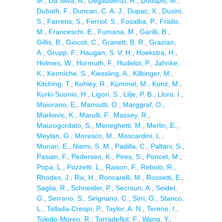
M.
,
Da Silva, A.
,
Degaudenzi, H.
,
Douspis, M.
,
Dubath, F.
,
Duncan, C. A. J.
,
Dupac, X.
,
Dusini,
S.
,
Farrens, S.
,
Ferriol, S.
,
Fosalba, P.
,
Frailis,
M.
,
Franceschi, E.
,
Fumana, M.
,
Garilli, B.
,
Gillis, B.
,
Giocoli, C.
,
Granett, B. R.
,
Grazian,
A.
,
Grupp, F.
,
Haugan, S. V. H.
,
Hoekstra, H.
,
Holmes, W.
,
Hormuth, F.
,
Hudelot, P.
,
Jahnke,
K.
,
Kermiche, S.
,
Kiessling, A.
,
Kilbinger, M.
,
Kitching, T.
,
Kohley, R.
,
Kümmel, M.
,
Kunz, M.
,
Kurki-Suonio, H.
,
Ligori, S.
,
Lilje, P. B.
,
Lloro, I.
,
Maiorano, E.
,
Mansutti, O.
,
Marggraf, O.
,
Markovic, K.
,
Marulli, F.
,
Massey, R.
,
Maurogordato, S.
,
Meneghetti, M.
,
Merlin, E.
,
Meylan, G.
,
Moresco, M.
,
Moscardini, L.
,
Munari, E.
,
Niemi, S. M.
,
Padilla, C.
,
Paltani, S.
,
Pasian, F.
,
Pedersen, K.
,
Pires, S.
,
Poncet, M.
,
Popa, L.
,
Pozzetti, L.
,
Raison, F.
,
Rebolo, R.
,
Rhodes, J.
,
Rix, H.
,
Roncarelli, M.
,
Rossetti, E.
,
Saglia, R.
,
Schneider, P.
,
Secroun, A.
,
Seidel,
G.
,
Serrano, S.
,
Sirignano, C.
,
Sirri, G.
,
Stanco,
L.
,
Tallada-Crespí, P.
,
Taylor, A. N.
,
Tereno, I.
,
Toledo-Moreo, R.
,
Torradeflot, F.
,
Wang, Y.
,