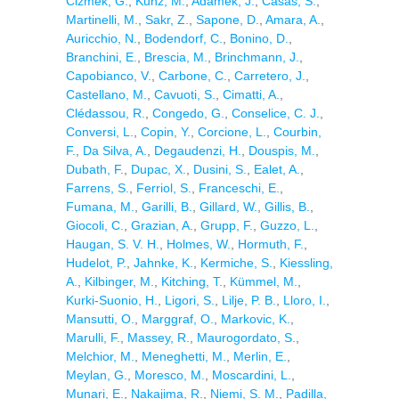
Cizmek, G.
,
Kunz, M.
,
Adamek, J.
,
Casas, S.
,
Martinelli, M.
,
Sakr, Z.
,
Sapone, D.
,
Amara, A.
,
Auricchio, N.
,
Bodendorf, C.
,
Bonino, D.
,
Branchini, E.
,
Brescia, M.
,
Brinchmann, J.
,
Capobianco, V.
,
Carbone, C.
,
Carretero, J.
,
Castellano, M.
,
Cavuoti, S.
,
Cimatti, A.
,
Clédassou, R.
,
Congedo, G.
,
Conselice, C. J.
,
Conversi, L.
,
Copin, Y.
,
Corcione, L.
,
Courbin,
F.
,
Da Silva, A.
,
Degaudenzi, H.
,
Douspis, M.
,
Dubath, F.
,
Dupac, X.
,
Dusini, S.
,
Ealet, A.
,
Farrens, S.
,
Ferriol, S.
,
Franceschi, E.
,
Fumana, M.
,
Garilli, B.
,
Gillard, W.
,
Gillis, B.
,
Giocoli, C.
,
Grazian, A.
,
Grupp, F.
,
Guzzo, L.
,
Haugan, S. V. H.
,
Holmes, W.
,
Hormuth, F.
,
Hudelot, P.
,
Jahnke, K.
,
Kermiche, S.
,
Kiessling,
A.
,
Kilbinger, M.
,
Kitching, T.
,
Kümmel, M.
,
Kurki-Suonio, H.
,
Ligori, S.
,
Lilje, P. B.
,
Lloro, I.
,
Mansutti, O.
,
Marggraf, O.
,
Markovic, K.
,
Marulli, F.
,
Massey, R.
,
Maurogordato, S.
,
Melchior, M.
,
Meneghetti, M.
,
Merlin, E.
,
Meylan, G.
,
Moresco, M.
,
Moscardini, L.
,
Munari, E.
,
Nakajima, R.
,
Niemi, S. M.
,
Padilla,