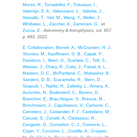
Moreo, R.
,
Torradeflot, F.
,
Tutusaus, I.
,
Valentijn, E. A.
,
Valenziano, L.
,
Valiviita, J.
,
Vassallo, T.
,
Viel, M.
,
Wang, Y.
,
Weller, J.
,
Whittaker, L.
,
Zacchei, A.
,
Zamorani, G.
, et
Zucca, E.
,
Astronomy & Astrophysics
, vol. 657.
p. A92, 2022.
E. Collaboration
,
Moneti, A.
,
McCracken, H. J.
,
Shuntov, M.
,
Kauffmann, O. B.
,
Capak, P.
,
Davidzon, I.
,
Ilbert, O.
,
Scarlata, C.
,
Toft, S.
,
Weaver, J.
,
Chary, R.
,
Cuby, J.
,
Faisst, A. L.
,
Masters, D. C.
,
McPartland, C.
,
Mobasher, B.
,
Sanders, D. B.
,
Scaramella, R.
,
Stern, D.
,
Szapudi, I.
,
Teplitz, H.
,
Zalesky, L.
,
Amara, A.
,
Auricchio, N.
,
Bodendorf, C.
,
Bonino, D.
,
Branchini, E.
,
Brau-Nogue, S.
,
Brescia, M.
,
Brinchmann, J.
,
Capobianco, V.
,
Carbone, C.
,
Carretero, J.
,
Castander, F. J.
,
Castellano, M.
,
Cavuoti, S.
,
Cimatti, A.
,
Clédassou, R.
,
Congedo, G.
,
Conselice, C. J.
,
Conversi, L.
,
Copin, Y.
,
Corcione, L.
,
Costille, A.
,
Cropper,