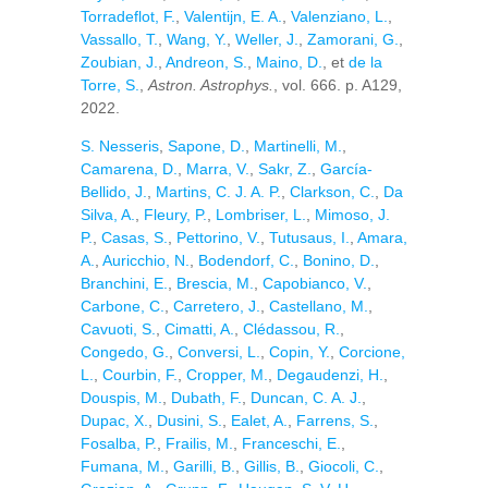
Torradeflot, F.
,
Valentijn, E. A.
,
Valenziano, L.
,
Vassallo, T.
,
Wang, Y.
,
Weller, J.
,
Zamorani, G.
,
Zoubian, J.
,
Andreon, S.
,
Maino, D.
, et
de la
Torre, S.
,
Astron. Astrophys.
, vol. 666. p. A129,
2022.
S. Nesseris
,
Sapone, D.
,
Martinelli, M.
,
Camarena, D.
,
Marra, V.
,
Sakr, Z.
,
García-
Bellido, J.
,
Martins, C. J. A. P.
,
Clarkson, C.
,
Da
Silva, A.
,
Fleury, P.
,
Lombriser, L.
,
Mimoso, J.
P.
,
Casas, S.
,
Pettorino, V.
,
Tutusaus, I.
,
Amara,
A.
,
Auricchio, N.
,
Bodendorf, C.
,
Bonino, D.
,
Branchini, E.
,
Brescia, M.
,
Capobianco, V.
,
Carbone, C.
,
Carretero, J.
,
Castellano, M.
,
Cavuoti, S.
,
Cimatti, A.
,
Clédassou, R.
,
Congedo, G.
,
Conversi, L.
,
Copin, Y.
,
Corcione,
L.
,
Courbin, F.
,
Cropper, M.
,
Degaudenzi, H.
,
Douspis, M.
,
Dubath, F.
,
Duncan, C. A. J.
,
Dupac, X.
,
Dusini, S.
,
Ealet, A.
,
Farrens, S.
,
Fosalba, P.
,
Frailis, M.
,
Franceschi, E.
,
Fumana, M.
,
Garilli, B.
,
Gillis, B.
,
Giocoli, C.
,