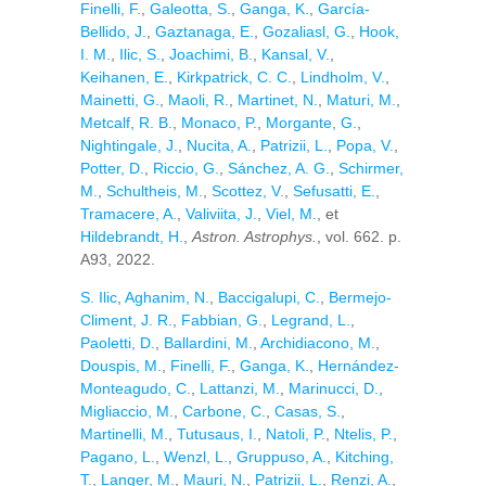
Finelli, F.
,
Galeotta, S.
,
Ganga, K.
,
García-
Bellido, J.
,
Gaztanaga, E.
,
Gozaliasl, G.
,
Hook,
I. M.
,
Ilic, S.
,
Joachimi, B.
,
Kansal, V.
,
Keihanen, E.
,
Kirkpatrick, C. C.
,
Lindholm, V.
,
Mainetti, G.
,
Maoli, R.
,
Martinet, N.
,
Maturi, M.
,
Metcalf, R. B.
,
Monaco, P.
,
Morgante, G.
,
Nightingale, J.
,
Nucita, A.
,
Patrizii, L.
,
Popa, V.
,
Potter, D.
,
Riccio, G.
,
Sánchez, A. G.
,
Schirmer,
M.
,
Schultheis, M.
,
Scottez, V.
,
Sefusatti, E.
,
Tramacere, A.
,
Valiviita, J.
,
Viel, M.
, et
Hildebrandt, H.
,
Astron. Astrophys.
, vol. 662. p.
A93, 2022.
S. Ilic
,
Aghanim, N.
,
Baccigalupi, C.
,
Bermejo-
Climent, J. R.
,
Fabbian, G.
,
Legrand, L.
,
Paoletti, D.
,
Ballardini, M.
,
Archidiacono, M.
,
Douspis, M.
,
Finelli, F.
,
Ganga, K.
,
Hernández-
Monteagudo, C.
,
Lattanzi, M.
,
Marinucci, D.
,
Migliaccio, M.
,
Carbone, C.
,
Casas, S.
,
Martinelli, M.
,
Tutusaus, I.
,
Natoli, P.
,
Ntelis, P.
,
Pagano, L.
,
Wenzl, L.
,
Gruppuso, A.
,
Kitching,
T.
,
Langer, M.
,
Mauri, N.
,
Patrizii, L.
,
Renzi, A.
,