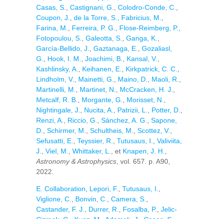
Casas, S.
,
Castignani, G.
,
Colodro-Conde, C.
,
Coupon, J.
,
de la Torre, S.
,
Fabricius, M.
,
Farina, M.
,
Ferreira, P. G.
,
Flose-Reimberg, P.
,
Fotopoulou, S.
,
Galeotta, S.
,
Ganga, K.
,
García-Bellido, J.
,
Gaztanaga, E.
,
Gozaliasl,
G.
,
Hook, I. M.
,
Joachimi, B.
,
Kansal, V.
,
Kashlinsky, A.
,
Keihanen, E.
,
Kirkpatrick, C. C.
,
Lindholm, V.
,
Mainetti, G.
,
Maino, D.
,
Maoli, R.
,
Martinelli, M.
,
Martinet, N.
,
McCracken, H. J.
,
Metcalf, R. B.
,
Morgante, G.
,
Morisset, N.
,
Nightingale, J.
,
Nucita, A.
,
Patrizii, L.
,
Potter, D.
,
Renzi, A.
,
Riccio, G.
,
Sánchez, A. G.
,
Sapone,
D.
,
Schirmer, M.
,
Schultheis, M.
,
Scottez, V.
,
Sefusatti, E.
,
Teyssier, R.
,
Tutusaus, I.
,
Valiviita,
J.
,
Viel, M.
,
Whittaker, L.
, et
Knapen, J. H.
,
Astronomy & Astrophysics
, vol. 657. p. A90,
2022.
E. Collaboration
,
Lepori, F.
,
Tutusaus, I.
,
Viglione, C.
,
Bonvin, C.
,
Camera, S.
,
Castander, F. J.
,
Durrer, R.
,
Fosalba, P.
,
Jelic-