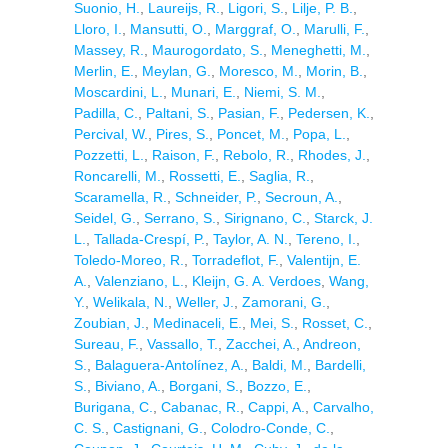
Suonio, H.
,
Laureijs, R.
,
Ligori, S.
,
Lilje, P. B.
,
Lloro, I.
,
Mansutti, O.
,
Marggraf, O.
,
Marulli, F.
,
Massey, R.
,
Maurogordato, S.
,
Meneghetti, M.
,
Merlin, E.
,
Meylan, G.
,
Moresco, M.
,
Morin, B.
,
Moscardini, L.
,
Munari, E.
,
Niemi, S. M.
,
Padilla, C.
,
Paltani, S.
,
Pasian, F.
,
Pedersen, K.
,
Percival, W.
,
Pires, S.
,
Poncet, M.
,
Popa, L.
,
Pozzetti, L.
,
Raison, F.
,
Rebolo, R.
,
Rhodes, J.
,
Roncarelli, M.
,
Rossetti, E.
,
Saglia, R.
,
Scaramella, R.
,
Schneider, P.
,
Secroun, A.
,
Seidel, G.
,
Serrano, S.
,
Sirignano, C.
,
Starck, J.
L.
,
Tallada-Crespí, P.
,
Taylor, A. N.
,
Tereno, I.
,
Toledo-Moreo, R.
,
Torradeflot, F.
,
Valentijn, E.
A.
,
Valenziano, L.
,
Kleijn, G. A. Verdoes
,
Wang,
Y.
,
Welikala, N.
,
Weller, J.
,
Zamorani, G.
,
Zoubian, J.
,
Medinaceli, E.
,
Mei, S.
,
Rosset, C.
,
Sureau, F.
,
Vassallo, T.
,
Zacchei, A.
,
Andreon,
S.
,
Balaguera-Antolínez, A.
,
Baldi, M.
,
Bardelli,
S.
,
Biviano, A.
,
Borgani, S.
,
Bozzo, E.
,
Burigana, C.
,
Cabanac, R.
,
Cappi, A.
,
Carvalho,
C. S.
,
Castignani, G.
,
Colodro-Conde, C.
,