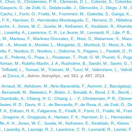
Y.
,
Chon, G.
,
Christensen, P. R.
,
Clements, D. L.
,
Colombi, S.
,
Colombo, 
Gasperis, G.
,
de Zotti, G.
,
Delabrouille, J.
,
Démoclès, J.
,
Diego, J. M.
,
-Cacho, I.
,
Forni, O.
,
Frailis, M.
,
Frommert, M.
,
Galeotta, S.
,
Ganga, K.
 F. K.
,
Harrison, D.
,
Hernández-Monteagudo, C.
,
Herranz, D.
,
Hildebra
asche, J.
,
Jones, W. C.
,
Juvela, M.
,
Keihanen, E.
,
Keskitalo, R.
,
Khamitov
.
,
Lasenby, A.
,
Lawrence, C. R.
,
Le Jeune, M.
,
Leonardi, R.
,
Lilje, P. B.
, M.
,
Marleau, F.
,
Martinez-Gonzalez, E.
,
Masi, S.
,
Matarrese, S.
,
Mazzo
M. - A.
,
Moneti, A.
,
Montier, L.
,
Morgante, G.
,
Mortlock, D.
,
Moss, A.
,
Mu
llo, F.
,
Novikov, D.
,
Novikov, I.
,
Osborne, S.
,
Pagano, L.
,
Paoletti, D.
,
P
u, E.
,
Polenta, G.
,
Popa, L.
,
Poutanen, T.
,
Pratt, G. W.
,
Prunet, S.
,
Puget
Roman, M.
,
Rubiño-Martín, J. A.
,
Rusholme, B.
,
Sandri, M.
,
Savini, G.
,
,
Toffolatti, L.
,
Tomasi, M.
,
Tristram, M.
,
Tucci, M.
,
Valenziano, L.
,
Valivii
.
, et
Zonca, A.
,
Astron. Astrophys.
, vol. 561. p. A97, 2014.
,
Arnaud, M.
,
Ashdown, M.
,
Atrio-Barandela, F.
,
Aumont, J.
,
Baccigalupi,
,
Bersanelli, M.
,
Bielewicz, P.
,
Bobin, J.
,
Bonaldi, A.
,
Bond, J. R.
,
Borrill, 
Chamballu, A.
,
Chiang, H. C.
,
Chiang, L. - Y.
,
Christensen, P. R.
,
Clement
Davies, R. D.
,
Davis, R. J.
,
de Bernardis, P.
,
de Rosa, A.
,
de Zotti, G.
,
De
T. A.
,
Eriksen, H. K.
,
Falgarone, E.
,
Finelli, F.
,
Forni, O.
,
Frailis, M.
,
Fran
.
,
Gregorio, A.
,
Gruppuso, A.
,
Hansen, F. K.
,
Harrison, D. L.
,
Hernández
ffe, A. H.
,
Jones, W. C.
,
Juvela, M.
,
Keihanen, E.
,
Keskitalo, R.
,
Kisner, 
.
,
Lasenby, A.
,
Laureijs, R. J.
,
Lawrence, C. R.
,
Leonardi, R.
,
Levrier, F.