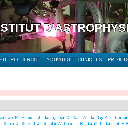
NSTITUT D'ASTROPHYS
ÉS DE RECHERCHE
ACTIVITÉS TECHNIQUES
PROJET
shdown, M.
,
Aumont, J.
,
Baccigalupi, C.
,
Balbi, A.
,
Banday, A. J.
,
Barreir
.
,
Bobin, J.
,
Bock, J. J.
,
Bonaldi, A.
,
Bond, J. R.
,
Borrill, J.
,
Bouchet, F. R