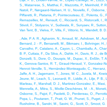
Lilje, P. B.
,
Linden-Vørnle, M.
,
Lopez-Caniego, M.
,
Luzzi, 
S.
,
Matarrese, S.
,
Matthai, F.
,
Mazzotta, P.
,
Meinhold, P. R
Natoli, P.
,
Nørgaard-Nielsen, H. U.
,
Noviello, F.
,
Osborne, 
Piffaretti, R.
,
Platania, P.
,
Pointecouteau, E.
,
Polenta, G.
,
P
Remazeilles, M.
,
Renault, C.
,
Ricciardi, S.
,
Ristorcelli, I.
,
R
Stivoli, F.
,
Stolyarov, V.
,
Sudiwala, R.
,
Sunyaev, R.
,
Sutton,
Van Tent, B.
,
Vielva, P.
,
Villa, F.
,
Vittorio, N.
,
Wandelt, B. D.
,
Ade, P. A. R.
,
Aghanim, N.
,
Arnaud, M.
,
Ashdown, M.
,
Aum
Bernard, J. - P.
,
Bersanelli, M.
,
Bikmaev, I.
,
Bohringer, H.
,
Carvalho, P.
,
Catalano, A.
,
Cayon, L.
,
Chamballu, A.
,
Chary
B. P.
,
Cuttaia, F.
,
Da Silva, A.
,
Dahle, H.
,
Davis, R. J.
,
de B
Donzelli, S.
,
Dore, O.
,
Douspis, M.
,
Dupac, X.
,
Enßlin, T. A
K.
,
Genova-Santos, R. T.
,
Giraud-Heraud, Y.
,
Gonzalez-Nu
Henrot-Versille, S.
,
Hernández-Monteagudo, C.
,
Herranz,
Jaffe, A. H.
,
Jagemann, T.
,
Jones, W. C.
,
Juvela, M.
,
Kneis
Jeune, M.
,
Leach, S.
,
Leonardi, R.
,
Liddle, A.
,
Lilje, P. B.
,
Marleau, F.
,
Marshall, D. J.
,
Martinez-Gonzalez, E.
,
Masi, 
Mennella, A.
,
Mitra, S.
,
Miville-Deschènes, M. - A.
,
Moneti,
Osborne, S.
,
Pajot, F.
,
Paoletti, D.
,
Perdereau, O.
,
Perrotta
Popa, L.
,
Poutanen, T.
,
Pratt, G. W.
,
Prunet, S.
,
Puget, J. -
Rusholme, B.
,
Sandri, M.
,
Savini, G.
,
Scott, D.
,
Smoot, G. 