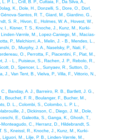
L. P. L.
,
Crill, B. P.
,
Cuttaia, F.
,
Da Silva, A.
,
Dolag, K.
,
Dole, H.
,
Donzelli, S.
,
Dore, O.
,
Dorl,
,
Génova-Santos, R. T.
,
Giard, M.
,
Giardino, G.
,
ndt, S. R.
,
Hivon, E.
,
Holmes, W. A.
,
Hovest, W.
,
, I.
,
Kisner, T. S.
,
Knoche, J.
,
Kunz, M.
,
Kurki-
,
Linden-Vørnle, M.
,
Lopez-Caniego, M.
,
Macías-
tta, P.
,
Melchiorri, A.
,
Melin, J. - B.
,
Mendes, L.
,
nshi, D.
,
Murphy, J. A.
,
Naselsky, P.
,
Nati, F.
,
erdereau, O.
,
Perrotta, F.
,
Piacentini, F.
,
Piat, M.
,
, J. - L.
,
Puisieux, S.
,
Rachen, J. P.
,
Rebolo, R.
,
Scott, D.
,
Spencer, L.
,
Sunyaev, R.
,
Sutton, D.
,
ta, J.
,
Van Tent, B.
,
Vielva, P.
,
Villa, F.
,
Vittorio, N.
,
 C.
,
Banday, A. J.
,
Barreiro, R. B.
,
Bartlett, J. G.
,
J.
,
Bouchet, F. R.
,
Boulanger, F.
,
Bucher, M.
,
s, D. L.
,
Colombi, S.
,
Colombo, L. P. L.
,
labrouille, J.
,
Dickinson, C.
,
Diego, J. M.
,
Dole,
ceschi, E.
,
Galeotta, S.
,
Ganga, K.
,
Ghosh, T.
,
-Monteagudo, C.
,
Herranz, D.
,
Hildebrandt, S.
T. S.
,
Kneissl, R.
,
Knoche, J.
,
Kunz, M.
,
Kurki-
,
Liguori, M.
,
Lilje, P. B.
,
Linden-Vørnle, M.
,