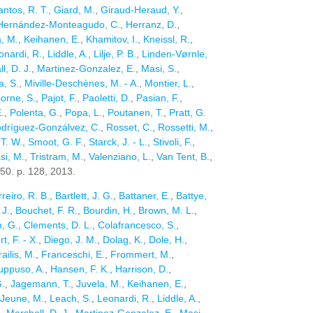
ntos, R. T.
,
Giard, M.
,
Giraud-Heraud, Y.
,
Hernández-Monteagudo, C.
,
Herranz, D.
,
, M.
,
Keihanen, E.
,
Khamitov, I.
,
Kneissl, R.
,
onardi, R.
,
Liddle, A.
,
Lilje, P. B.
,
Linden-Vørnle,
l, D. J.
,
Martinez-Gonzalez, E.
,
Masi, S.
,
a, S.
,
Miville-Deschènes, M. - A.
,
Montier, L.
,
orne, S.
,
Pajot, F.
,
Paoletti, D.
,
Pasian, F.
,
.
,
Polenta, G.
,
Popa, L.
,
Poutanen, T.
,
Pratt, G.
dríguez-Gonzálvez, C.
,
Rosset, C.
,
Rossetti, M.
,
 T. W.
,
Smoot, G. F.
,
Starck, J. - L.
,
Stivoli, F.
,
si, M.
,
Tristram, M.
,
Valenziano, L.
,
Van Tent, B.
,
550. p. 128, 2013.
reiro, R. B.
,
Bartlett, J. G.
,
Battaner, E.
,
Battye,
 J.
,
Bouchet, F. R.
,
Bourdin, H.
,
Brown, M. L.
,
, G.
,
Clements, D. L.
,
Colafrancesco, S.
,
t, F. - X.
,
Diego, J. M.
,
Dolag, K.
,
Dole, H.
,
railis, M.
,
Franceschi, E.
,
Frommert, M.
,
uppuso, A.
,
Hansen, F. K.
,
Harrison, D.
,
G.
,
Jagemann, T.
,
Juvela, M.
,
Keihanen, E.
,
 Jeune, M.
,
Leach, S.
,
Leonardi, R.
,
Liddle, A.
,