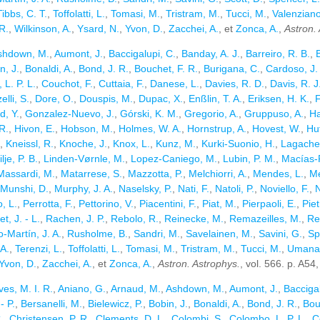
Tibbs, C. T.
,
Toffolatti, L.
,
Tomasi, M.
,
Tristram, M.
,
Tucci, M.
,
Valenziano
R.
,
Wilkinson, A.
,
Ysard, N.
,
Yvon, D.
,
Zacchei, A.
, et
Zonca, A.
,
Astron.
shdown, M.
,
Aumont, J.
,
Baccigalupi, C.
,
Banday, A. J.
,
Barreiro, R. B.
,
B
n, J.
,
Bonaldi, A.
,
Bond, J. R.
,
Bouchet, F. R.
,
Burigana, C.
,
Cardoso, J. 
L. P. L.
,
Couchot, F.
,
Cuttaia, F.
,
Danese, L.
,
Davies, R. D.
,
Davis, R. J
lli, S.
,
Dore, O.
,
Douspis, M.
,
Dupac, X.
,
Enßlin, T. A.
,
Eriksen, H. K.
,
F
d, Y.
,
Gonzalez-Nuevo, J.
,
Górski, K. M.
,
Gregorio, A.
,
Gruppuso, A.
,
Ha
R.
,
Hivon, E.
,
Hobson, M.
,
Holmes, W. A.
,
Hornstrup, A.
,
Hovest, W.
,
Hu
,
Kneissl, R.
,
Knoche, J.
,
Knox, L.
,
Kunz, M.
,
Kurki-Suonio, H.
,
Lagache
ilje, P. B.
,
Linden-Vørnle, M.
,
Lopez-Caniego, M.
,
Lubin, P. M.
,
Macías-P
Massardi, M.
,
Matarrese, S.
,
Mazzotta, P.
,
Melchiorri, A.
,
Mendes, L.
,
Me
Munshi, D.
,
Murphy, J. A.
,
Naselsky, P.
,
Nati, F.
,
Natoli, P.
,
Noviello, F.
,
N
, L.
,
Perrotta, F.
,
Pettorino, V.
,
Piacentini, F.
,
Piat, M.
,
Pierpaoli, E.
,
Pie
t, J. - L.
,
Rachen, J. P.
,
Rebolo, R.
,
Reinecke, M.
,
Remazeilles, M.
,
Re
-Martín, J. A.
,
Rusholme, B.
,
Sandri, M.
,
Savelainen, M.
,
Savini, G.
,
Sp
 A.
,
Terenzi, L.
,
Toffolatti, L.
,
Tomasi, M.
,
Tristram, M.
,
Tucci, M.
,
Umana,
Yvon, D.
,
Zacchei, A.
, et
Zonca, A.
,
Astron. Astrophys.
, vol. 566. p. A54
ves, M. I. R.
,
Aniano, G.
,
Arnaud, M.
,
Ashdown, M.
,
Aumont, J.
,
Baccigal
- P.
,
Bersanelli, M.
,
Bielewicz, P.
,
Bobin, J.
,
Bonaldi, A.
,
Bond, J. R.
,
Bou
.
,
Christensen, P. R.
,
Clements, D. L.
,
Colombi, S.
,
Colombo, L. P. L.
,
C