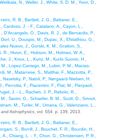
Welikala, N.
,
Weller, J.
,
White, S. D. M.
,
Yvon, D.
,
reiro, R. B.
,
Bartlett, J. G.
,
Battaner, E.
,
.
,
Cardoso, J. - F.
,
Catalano, A.
,
Cayon, L.
,
.
,
D'Arcangelo, O.
,
Davis, R. J.
,
de Bernardis, P.
,
,
Dorl, U.
,
Douspis, M.
,
Dupac, X.
,
Efstathiou, G.
,
alez-Nuevo, J.
,
Gorski, K. M.
,
Gratton, S.
,
S. R.
,
Hivon, E.
,
Hobson, M.
,
Holmes, W. A.
,
he, J.
,
Knox, L.
,
Kunz, M.
,
Kurki-Suonio, H.
,
 M.
,
Lopez-Caniego, M.
,
Lubin, P. M.
,
Macias-
di, M.
,
Matarrese, S.
,
Matthai, F.
,
Mazzotta, P.
,
.
,
Naselsky, P.
,
Natoli, P.
,
Nørgaard-Nielsen, H.
O.
,
Perrotta, F.
,
Piacentini, F.
,
Piat, M.
,
Pierpaoli,
uget, J. - L.
,
Rachen, J. P.
,
Rebolo, R.
,
 M.
,
Savini, G.
,
Schaefer, B. M.
,
Scott, D.
,
Smoot,
istram, M.
,
Turler, M.
,
Umana, G.
,
Valenziano, L.
,
and Astrophysics
, vol. 554. p. 139, 2013.
reiro, R. B.
,
Bartlett, J. G.
,
Battaner, E.
,
organi, S.
,
Borrill, J.
,
Bouchet, F. R.
,
Bourdin, H.
,
, A.
,
Chiang, L. - Y.
,
Chon, G.
,
Christensen, P. R.
,