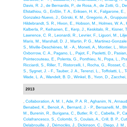
Davis, R. J.
,
de Bernardis, P.
,
de Rosa, A.
,
de Zotti, G.
,
Del
Efstathiou, G.
,
Enßlin, T. A.
,
Eriksen, H. K.
,
Falgarone, E.
,
Gonzalez-Nuevo, J.
,
Górski, K. M.
,
Gregorio, A.
,
Gruppuso
Hildebrandt, S. R.
,
Hivon, E.
,
Hobson, M.
,
Holmes, W. A.
,
Kalberla, P.
,
Keihanen, E.
,
Kerp, J.
,
Keskitalo, R.
,
Kisner, T
Lawrence, C. R.
,
Leonardi, R.
,
Levrier, F.
,
Liguori, M.
,
Lilj
Maris, M.
,
Marshall, D. J.
,
Martin, P. G.
,
Martinez-Gonzale
S.
,
Miville-Deschènes, M. - A.
,
Moneti, A.
,
Montier, L.
,
Mor
Oxborrow, C. A.
,
Pagano, L.
,
Pajot, F.
,
Paoletti, D.
,
Pasian,
Pointecouteau, E.
,
Polenta, G.
,
Ponthieu, N.
,
Popa, L.
,
Pra
Ricciardi, S.
,
Riller, T.
,
Ristorcelli, I.
,
Rocha, G.
,
Rosset, C.
S.
,
Sygnet, J. - F.
,
Tauber, J. A.
,
Terenzi, L.
,
Toffolatti, L.
,
T
Wade, L. A.
,
Wandelt, B. D.
,
Winkel, B.
,
Yvon, D.
,
Zacchei,
2013
,
Collaboration, A. M. I.
,
Ade, P. A. R.
,
Aghanim, N.
,
Arnaud
Benabed, K.
,
Benoit, A.
,
Bernard, J. - P.
,
Bersanelli, M.
,
Bh
M.
,
Burenin, R.
,
Burigana, C.
,
Butler, R. C.
,
Cabella, P.
,
Ca
Colafrancesco, S.
,
Colombi, S.
,
Coulais, A.
,
Crill, B. P.
,
Cut
Delabrouille, J.
,
Démoclès, J.
,
Dickinson, C.
,
Diego, J. M.