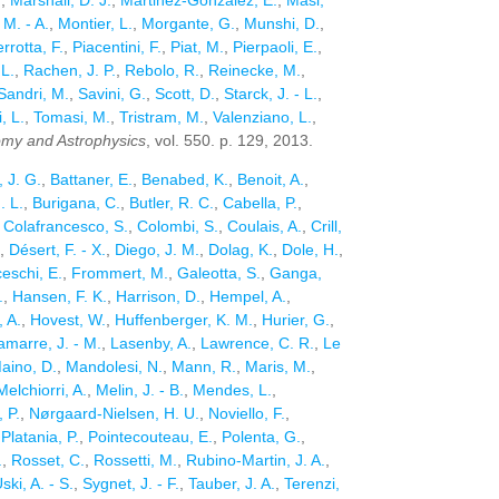
.
,
Marshall, D. J.
,
Martinez-Gonzalez, E.
,
Masi,
M. - A.
,
Montier, L.
,
Morgante, G.
,
Munshi, D.
,
rrotta, F.
,
Piacentini, F.
,
Piat, M.
,
Pierpaoli, E.
,
 L.
,
Rachen, J. P.
,
Rebolo, R.
,
Reinecke, M.
,
Sandri, M.
,
Savini, G.
,
Scott, D.
,
Starck, J. - L.
,
i, L.
,
Tomasi, M.
,
Tristram, M.
,
Valenziano, L.
,
omy and Astrophysics
, vol. 550. p. 129, 2013.
, J. G.
,
Battaner, E.
,
Benabed, K.
,
Benoit, A.
,
. L.
,
Burigana, C.
,
Butler, R. C.
,
Cabella, P.
,
,
Colafrancesco, S.
,
Colombi, S.
,
Coulais, A.
,
Crill,
,
Désert, F. - X.
,
Diego, J. M.
,
Dolag, K.
,
Dole, H.
,
eschi, E.
,
Frommert, M.
,
Galeotta, S.
,
Ganga,
.
,
Hansen, F. K.
,
Harrison, D.
,
Hempel, A.
,
 A.
,
Hovest, W.
,
Huffenberger, K. M.
,
Hurier, G.
,
amarre, J. - M.
,
Lasenby, A.
,
Lawrence, C. R.
,
Le
aino, D.
,
Mandolesi, N.
,
Mann, R.
,
Maris, M.
,
Melchiorri, A.
,
Melin, J. - B.
,
Mendes, L.
,
, P.
,
Nørgaard-Nielsen, H. U.
,
Noviello, F.
,
,
Platania, P.
,
Pointecouteau, E.
,
Polenta, G.
,
.
,
Rosset, C.
,
Rossetti, M.
,
Rubino-Martin, J. A.
,
ki, A. - S.
,
Sygnet, J. - F.
,
Tauber, J. A.
,
Terenzi,