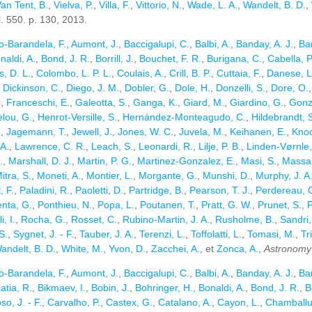
an Tent, B.
,
Vielva, P.
,
Villa, F.
,
Vittorio, N.
,
Wade, L. A.
,
Wandelt, B. D.
,
l. 550. p. 130, 2013.
io-Barandela, F.
,
Aumont, J.
,
Baccigalupi, C.
,
Balbi, A.
,
Banday, A. J.
,
Bar
naldi, A.
,
Bond, J. R.
,
Borrill, J.
,
Bouchet, F. R.
,
Burigana, C.
,
Cabella, P
, D. L.
,
Colombo, L. P. L.
,
Coulais, A.
,
Crill, B. P.
,
Cuttaia, F.
,
Danese, L
,
Dickinson, C.
,
Diego, J. M.
,
Dobler, G.
,
Dole, H.
,
Donzelli, S.
,
Dore, O.
.
,
Franceschi, E.
,
Galeotta, S.
,
Ganga, K.
,
Giard, M.
,
Giardino, G.
,
Gonz
lou, G.
,
Henrot-Versille, S.
,
Hernández-Monteagudo, C.
,
Hildebrandt, 
.
,
Jagemann, T.
,
Jewell, J.
,
Jones, W. C.
,
Juvela, M.
,
Keihanen, E.
,
Knoc
A.
,
Lawrence, C. R.
,
Leach, S.
,
Leonardi, R.
,
Lilje, P. B.
,
Linden-Vørnle,
.
,
Marshall, D. J.
,
Martin, P. G.
,
Martinez-Gonzalez, E.
,
Masi, S.
,
Massar
itra, S.
,
Moneti, A.
,
Montier, L.
,
Morgante, G.
,
Munshi, D.
,
Murphy, J. A
, F.
,
Paladini, R.
,
Paoletti, D.
,
Partridge, B.
,
Pearson, T. J.
,
Perdereau, 
enta, G.
,
Ponthieu, N.
,
Popa, L.
,
Poutanen, T.
,
Pratt, G. W.
,
Prunet, S.
,
P
i, I.
,
Rocha, G.
,
Rosset, C.
,
Rubino-Martin, J. A.
,
Rusholme, B.
,
Sandri,
S.
,
Sygnet, J. - F.
,
Tauber, J. A.
,
Terenzi, L.
,
Toffolatti, L.
,
Tomasi, M.
,
Tr
andelt, B. D.
,
White, M.
,
Yvon, D.
,
Zacchei, A.
, et
Zonca, A.
,
Astronomy 
io-Barandela, F.
,
Aumont, J.
,
Baccigalupi, C.
,
Balbi, A.
,
Banday, A. J.
,
Bar
atia, R.
,
Bikmaev, I.
,
Bobin, J.
,
Bohringer, H.
,
Bonaldi, A.
,
Bond, J. R.
,
B
o, J. - F.
,
Carvalho, P.
,
Castex, G.
,
Catalano, A.
,
Cayon, L.
,
Chamballu