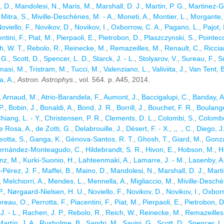
, D.
,
Mandolesi, N.
,
Maris, M.
,
Marshall, D. J.
,
Martin, P. G.
,
Martinez-G
,
Mitra, S.
,
Miville-Deschènes, M. - A.
,
Moneti, A.
,
Montier, L.
,
Morgante,
oviello, F.
,
Novikov, D.
,
Novikov, I.
,
Oxborrow, C. A.
,
Pagano, L.
,
Pajot, 
ntini, F.
,
Piat, M.
,
Pierpaoli, E.
,
Pietrobon, D.
,
Plaszczynski, S.
,
Pointec
, W. T.
,
Rebolo, R.
,
Reinecke, M.
,
Remazeilles, M.
,
Renault, C.
,
Riccia
 G.
,
Scott, D.
,
Spencer, L. D.
,
Starck, J. - L.
,
Stolyarov, V.
,
Sureau, F.
,
S
masi, M.
,
Tristram, M.
,
Tucci, M.
,
Valenziano, L.
,
Valiviita, J.
,
Van Tent, B
a, A.
,
Astron. Astrophys.
, vol. 564. p. A45, 2014.
,
Arnaud, M.
,
Atrio-Barandela, F.
,
Aumont, J.
,
Baccigalupi, C.
,
Banday, A
P.
,
Bobin, J.
,
Bonaldi, A.
,
Bond, J. R.
,
Borrill, J.
,
Bouchet, F. R.
,
Boulange
hiang, L. - Y.
,
Christensen, P. R.
,
Clements, D. L.
,
Colombi, S.
,
Colombo,
e Rosa, A.
,
de Zotti, G.
,
Delabrouille, J.
,
Désert, F. - X.
,
,
,
., C.
,
Diego, J
eotta, S.
,
Ganga, K.
,
Génova-Santos, R. T.
,
Ghosh, T.
,
Giard, M.
,
Gonza
ernández-Monteagudo, C.
,
Hildebrandt, S. R.
,
Hivon, E.
,
Hobson, M.
,
H
nz, M.
,
Kurki-Suonio, H.
,
Lahteenmaki, A.
,
Lamarre, J. - M.
,
Lasenby, A
Pérez, J. F.
,
Maffei, B.
,
Maino, D.
,
Mandolesi, N.
,
Marshall, D. J.
,
Marti
,
Melchiorri, A.
,
Mendes, L.
,
Mennella, A.
,
Migliaccio, M.
,
Miville-Deschè
P.
,
Nørgaard-Nielsen, H. U.
,
Noviello, F.
,
Novikov, D.
,
Novikov, I.
,
Oxborr
reau, O.
,
Perrotta, F.
,
Piacentini, F.
,
Piat, M.
,
Pierpaoli, E.
,
Pietrobon, D
J. - L.
,
Rachen, J. P.
,
Rebolo, R.
,
Reich, W.
,
Reinecke, M.
,
Remazeilles
artín, J. A.
,
Rusholme, B.
,
Sandri, M.
,
Savini, G.
,
Scott, D.
,
Spencer, L.