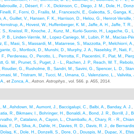
abrouille, J.
,
Désert, F. - X.
,
Dickinson, C.
,
Diego, J. M.
,
Dole, H.
,
Donze
Finelli, F.
,
Forni, O.
,
Frailis, M.
,
Franceschi, E.
,
Galeotta, S.
,
Ganga, K.
, A.
,
Guillet, V.
,
Hansen, F. K.
,
Harrison, D.
,
Helou, G.
,
Henrot-Versille, 
Hornstrup, A.
,
Hovest, W.
,
Huffenberger, K. M.
,
Jaffe, A. H.
,
Jaffe, T. R.
,
. S.
,
Kneissl, R.
,
Knoche, J.
,
Kunz, M.
,
Kurki-Suonio, H.
,
Lagache, G.
,
L
e, P. B.
,
Linden-Vørnle, M.
,
Lopez-Caniego, M.
,
Lubin, P. M.
,
Macías-Pére
z, E.
,
Masi, S.
,
Massardi, M.
,
Matarrese, S.
,
Mazzotta, P.
,
Melchiorri, A.
gante, G.
,
Mortlock, D.
,
Munshi, D.
,
Murphy, J. A.
,
Naselsky, P.
,
Nati, F.
 F.
,
Perdereau, O.
,
Perotto, L.
,
Perrotta, F.
,
Piacentini, F.
,
Piat, M.
,
Pierp
tt, G. W.
,
Prunet, S.
,
Puget, J. - L.
,
Rachen, J. P.
,
Reach, W. T.
,
Rebolo,
,
Roudier, G.
,
Rusholme, B.
,
Sandri, M.
,
Savini, G.
,
Spencer, L. D.
,
Starc
omasi, M.
,
Tristram, M.
,
Tucci, M.
,
Umana, G.
,
Valenziano, L.
,
Valiviita, 
 A.
, et
Zonca, A.
,
Astron. Astrophys.
, vol. 566. p. A55, 2014.
, M.
,
Ashdown, M.
,
Aumont, J.
,
Baccigalupi, C.
,
Balbi, A.
,
Banday, A. J.
,
atia, R.
,
Bikmaev, I.
,
Bohringer, H.
,
Bonaldi, A.
,
Bond, J. R.
,
Borrill, J.
,
B
rvalho, P.
,
Catalano, A.
,
Cayon, L.
,
Chamballu, A.
,
Chary, R. - R.
,
Chiang
taia, F.
,
Da Silva, A.
,
Dahle, H.
,
Davies, R. D.
,
Davis, R. J.
,
de Bernardis
,
Dolag, K.
,
Dole, H.
,
Donzelli, S.
,
Dore, O.
,
Douspis, M.
,
Dupac, X.
,
Efst