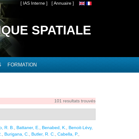
[ IAS Interne ]
[ Annuaire ]
IQUE SPATIALE
S
FORMATION
101 resultats trouvés
o, R. B.
,
Battaner, E.
,
Benabed, K.
,
Benoit-Lévy,
.
,
Burigana, C.
,
Butler, R. C.
,
Cabella, P.
,