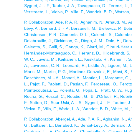
Sygnet, J. - F.
,
Tauber, J. A.
,
Tavagnacco, D.
,
Terenzi, L.
,
Verstraete, L.
,
Vielva, P.
,
Villa, F.
,
Wandelt, B. D.
,
Watson, 
P. Collaboration
,
Ade, P. A. R.
,
Aghanim, N.
,
Arnaud, M.
,
A
Lévy, A.
,
Bernard, J. - P.
,
Bersanelli, M.
,
Bielewicz, P.
,
Bobi
Christensen, P. R.
,
Clements, D. L.
,
Colombi, S.
,
Colombo, 
Delabrouille, J.
,
Dickinson, C.
,
Diego, J. M.
,
Dole, H.
,
Donze
Galeotta, S.
,
Galli, S.
,
Ganga, K.
,
Giard, M.
,
Giraud-Herau
Hernández-Monteagudo, C.
,
Herranz, D.
,
Hildebrandt, S. 
W. C.
,
Juvela, M.
,
Keihanen, E.
,
Keskitalo, R.
,
Kisner, T. S.
A.
,
Lawrence, C. R.
,
Leonardi, R.
,
Liddle, A.
,
Liguori, M.
,
L
Maris, M.
,
Martin, P. G.
,
Martinez-Gonzalez, E.
,
Masi, S.
,
Deschènes, M. - A.
,
Moneti, A.
,
Montier, L.
,
Morgante, G.
,
L.
,
Pajot, F.
,
Paoletti, D.
,
Pasian, F.
,
Perdereau, O.
,
Perotto
Pointecouteau, E.
,
Polenta, G.
,
Popa, L.
,
Pratt, G. W.
,
Puge
Rocha, G.
,
Rosset, C.
,
Roudier, G.
,
B. d'Orfeuil, R.
,
Rubiño
F.
,
Sutton, D.
,
Suur-Uski, A. - S.
,
Sygnet, J. - F.
,
Tauber, J.
Vielva, P.
,
Villa, F.
,
Wade, L. A.
,
Wandelt, B. D.
,
White, M.
,
P. Collaboration
,
Abergel, A.
,
Ade, P. A. R.
,
Aghanim, N.
,
Al
G.
,
Battaner, E.
,
Benabed, K.
,
Benoit-Lévy, A.
,
Bernard, J. 
Cardoso, J. - F.
,
Catalano, A.
,
Chamballu, A.
,
Chiang, H. C