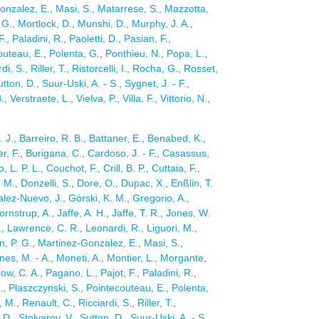
onzalez, E.
,
Masi, S.
,
Matarrese, S.
,
Mazzotta,
 G.
,
Mortlock, D.
,
Munshi, D.
,
Murphy, J. A.
,
F.
,
Paladini, R.
,
Paoletti, D.
,
Pasian, F.
,
outeau, E.
,
Polenta, G.
,
Ponthieu, N.
,
Popa, L.
,
rdi, S.
,
Riller, T.
,
Ristorcelli, I.
,
Rocha, G.
,
Rosset,
utton, D.
,
Suur-Uski, A. - S.
,
Sygnet, J. - F.
,
.
,
Verstraete, L.
,
Vielva, P.
,
Villa, F.
,
Vittorio, N.
,
. J.
,
Barreiro, R. B.
,
Battaner, E.
,
Benabed, K.
,
r, F.
,
Burigana, C.
,
Cardoso, J. - F.
,
Casassus,
 L. P. L.
,
Couchot, F.
,
Crill, B. P.
,
Cuttaia, F.
,
. M.
,
Donzelli, S.
,
Dore, O.
,
Dupac, X.
,
Enßlin, T.
lez-Nuevo, J.
,
Górski, K. M.
,
Gregorio, A.
,
ornstrup, A.
,
Jaffe, A. H.
,
Jaffe, T. R.
,
Jones, W.
.
,
Lawrence, C. R.
,
Leonardi, R.
,
Liguori, M.
,
n, P. G.
,
Martinez-Gonzalez, E.
,
Masi, S.
,
nes, M. - A.
,
Moneti, A.
,
Montier, L.
,
Morgante,
ow, C. A.
,
Pagano, L.
,
Pajot, F.
,
Paladini, R.
,
.
,
Plaszczynski, S.
,
Pointecouteau, E.
,
Polenta,
, M.
,
Renault, C.
,
Ricciardi, S.
,
Riller, T.
,
 D.
,
Stolyarov, V.
,
Sutton, D.
,
Suur-Uski, A. - S.
,