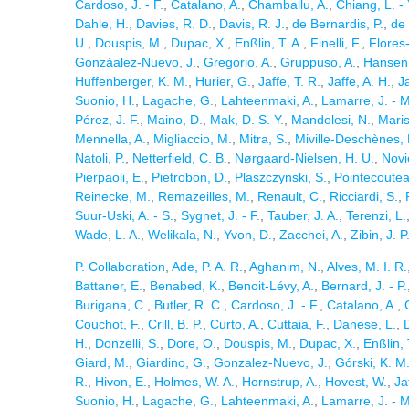
Cardoso, J. - F.
,
Catalano, A.
,
Chamballu, A.
,
Chiang, L. - 
Dahle, H.
,
Davies, R. D.
,
Davis, R. J.
,
de Bernardis, P.
,
de 
U.
,
Douspis, M.
,
Dupac, X.
,
Enßlin, T. A.
,
Finelli, F.
,
Flores
Gonzáalez-Nuevo, J.
,
Gregorio, A.
,
Gruppuso, A.
,
Hansen,
Huffenberger, K. M.
,
Hurier, G.
,
Jaffe, T. R.
,
Jaffe, A. H.
,
J
Suonio, H.
,
Lagache, G.
,
Lahteenmaki, A.
,
Lamarre, J. - M
Pérez, J. F.
,
Maino, D.
,
Mak, D. S. Y.
,
Mandolesi, N.
,
Maris
Mennella, A.
,
Migliaccio, M.
,
Mitra, S.
,
Miville-Deschènes, 
Natoli, P.
,
Netterfield, C. B.
,
Nørgaard-Nielsen, H. U.
,
Novie
Pierpaoli, E.
,
Pietrobon, D.
,
Plaszczynski, S.
,
Pointecoutea
Reinecke, M.
,
Remazeilles, M.
,
Renault, C.
,
Ricciardi, S.
,
Suur-Uski, A. - S.
,
Sygnet, J. - F.
,
Tauber, J. A.
,
Terenzi, L.
Wade, L. A.
,
Welikala, N.
,
Yvon, D.
,
Zacchei, A.
,
Zibin, J. P
P. Collaboration
,
Ade, P. A. R.
,
Aghanim, N.
,
Alves, M. I. R.
Battaner, E.
,
Benabed, K.
,
Benoit-Lévy, A.
,
Bernard, J. - P.
Burigana, C.
,
Butler, R. C.
,
Cardoso, J. - F.
,
Catalano, A.
,
Couchot, F.
,
Crill, B. P.
,
Curto, A.
,
Cuttaia, F.
,
Danese, L.
,
H.
,
Donzelli, S.
,
Dore, O.
,
Douspis, M.
,
Dupac, X.
,
Enßlin, 
Giard, M.
,
Giardino, G.
,
Gonzalez-Nuevo, J.
,
Górski, K. M
R.
,
Hivon, E.
,
Holmes, W. A.
,
Hornstrup, A.
,
Hovest, W.
,
Ja
Suonio, H.
,
Lagache, G.
,
Lahteenmaki, A.
,
Lamarre, J. - M