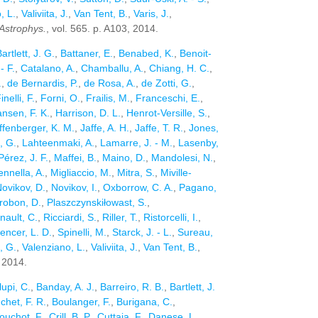
, L.
,
Valiviita, J.
,
Van Tent, B.
,
Varis, J.
,
 Astrophys.
, vol. 565. p. A103, 2014.
artlett, J. G.
,
Battaner, E.
,
Benabed, K.
,
Benoit-
- F.
,
Catalano, A.
,
Chamballu, A.
,
Chiang, H. C.
,
.
,
de Bernardis, P.
,
de Rosa, A.
,
de Zotti, G.
,
inelli, F.
,
Forni, O.
,
Frailis, M.
,
Franceschi, E.
,
nsen, F. K.
,
Harrison, D. L.
,
Henrot-Versille, S.
,
ffenberger, K. M.
,
Jaffe, A. H.
,
Jaffe, T. R.
,
Jones,
, G.
,
Lahteenmaki, A.
,
Lamarre, J. - M.
,
Lasenby,
érez, J. F.
,
Maffei, B.
,
Maino, D.
,
Mandolesi, N.
,
nnella, A.
,
Migliaccio, M.
,
Mitra, S.
,
Miville-
ovikov, D.
,
Novikov, I.
,
Oxborrow, C. A.
,
Pagano,
trobon, D.
,
Plaszczynskiłowast, S.
,
nault, C.
,
Ricciardi, S.
,
Riller, T.
,
Ristorcelli, I.
,
encer, L. D.
,
Spinelli, M.
,
Starck, J. - L.
,
Sureau,
 G.
,
Valenziano, L.
,
Valiviita, J.
,
Van Tent, B.
,
, 2014.
upi, C.
,
Banday, A. J.
,
Barreiro, R. B.
,
Bartlett, J.
chet, F. R.
,
Boulanger, F.
,
Burigana, C.
,
ouchot, F.
,
Crill, B. P.
,
Cuttaia, F.
,
Danese, L.
,