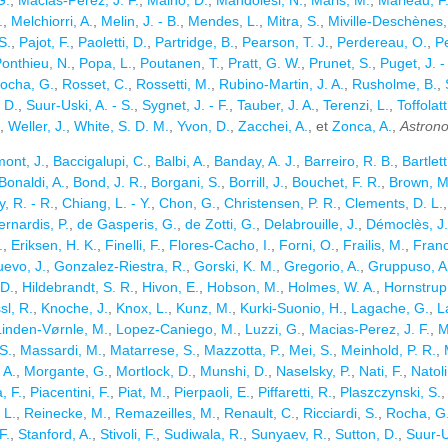
G.
,
Macias-Perez, J. F.
,
Maino, D.
,
Mandolesi, N.
,
Maris, M.
,
Marleau, F
.
,
Melchiorri, A.
,
Melin, J. - B.
,
Mendes, L.
,
Mitra, S.
,
Miville-Deschènes, 
S.
,
Pajot, F.
,
Paoletti, D.
,
Partridge, B.
,
Pearson, T. J.
,
Perdereau, O.
,
Pe
onthieu, N.
,
Popa, L.
,
Poutanen, T.
,
Pratt, G. W.
,
Prunet, S.
,
Puget, J. -
ocha, G.
,
Rosset, C.
,
Rossetti, M.
,
Rubino-Martin, J. A.
,
Rusholme, B.
,
 D.
,
Suur-Uski, A. - S.
,
Sygnet, J. - F.
,
Tauber, J. A.
,
Terenzi, L.
,
Toffolatt
,
Weller, J.
,
White, S. D. M.
,
Yvon, D.
,
Zacchei, A.
, et
Zonca, A.
,
Astron
ont, J.
,
Baccigalupi, C.
,
Balbi, A.
,
Banday, A. J.
,
Barreiro, R. B.
,
Bartlett
Bonaldi, A.
,
Bond, J. R.
,
Borgani, S.
,
Borrill, J.
,
Bouchet, F. R.
,
Brown, M
, R. - R.
,
Chiang, L. - Y.
,
Chon, G.
,
Christensen, P. R.
,
Clements, D. L.
ernardis, P.
,
de Gasperis, G.
,
de Zotti, G.
,
Delabrouille, J.
,
Démoclès, J.
.
,
Eriksen, H. K.
,
Finelli, F.
,
Flores-Cacho, I.
,
Forni, O.
,
Frailis, M.
,
Franc
evo, J.
,
Gonzalez-Riestra, R.
,
Gorski, K. M.
,
Gregorio, A.
,
Gruppuso, A
 D.
,
Hildebrandt, S. R.
,
Hivon, E.
,
Hobson, M.
,
Holmes, W. A.
,
Hornstrup,
sl, R.
,
Knoche, J.
,
Knox, L.
,
Kunz, M.
,
Kurki-Suonio, H.
,
Lagache, G.
,
L
Linden-Vørnle, M.
,
Lopez-Caniego, M.
,
Luzzi, G.
,
Macias-Perez, J. F.
,
M
S.
,
Massardi, M.
,
Matarrese, S.
,
Mazzotta, P.
,
Mei, S.
,
Meinhold, P. R.
,
 A.
,
Morgante, G.
,
Mortlock, D.
,
Munshi, D.
,
Naselsky, P.
,
Nati, F.
,
Natoli
, F.
,
Piacentini, F.
,
Piat, M.
,
Pierpaoli, E.
,
Piffaretti, R.
,
Plaszczynski, S.
 L.
,
Reinecke, M.
,
Remazeilles, M.
,
Renault, C.
,
Ricciardi, S.
,
Rocha, G
F.
,
Stanford, A.
,
Stivoli, F.
,
Sudiwala, R.
,
Sunyaev, R.
,
Sutton, D.
,
Suur-Us