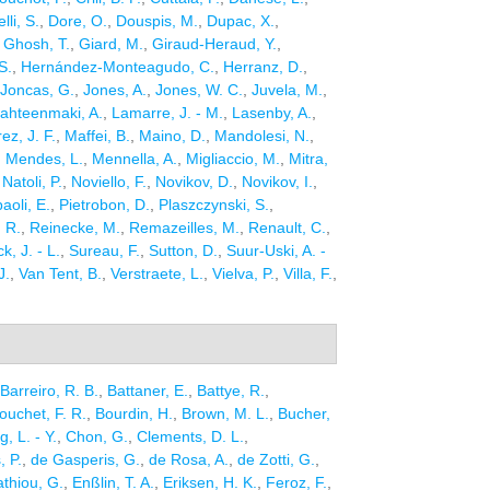
lli, S.
,
Dore, O.
,
Douspis, M.
,
Dupac, X.
,
,
Ghosh, T.
,
Giard, M.
,
Giraud-Heraud, Y.
,
S.
,
Hernández-Monteagudo, C.
,
Herranz, D.
,
Joncas, G.
,
Jones, A.
,
Jones, W. C.
,
Juvela, M.
,
ahteenmaki, A.
,
Lamarre, J. - M.
,
Lasenby, A.
,
z, J. F.
,
Maffei, B.
,
Maino, D.
,
Mandolesi, N.
,
,
Mendes, L.
,
Mennella, A.
,
Migliaccio, M.
,
Mitra,
,
Natoli, P.
,
Noviello, F.
,
Novikov, D.
,
Novikov, I.
,
aoli, E.
,
Pietrobon, D.
,
Plaszczynski, S.
,
 R.
,
Reinecke, M.
,
Remazeilles, M.
,
Renault, C.
,
k, J. - L.
,
Sureau, F.
,
Sutton, D.
,
Suur-Uski, A. -
J.
,
Van Tent, B.
,
Verstraete, L.
,
Vielva, P.
,
Villa, F.
,
Barreiro, R. B.
,
Battaner, E.
,
Battye, R.
,
ouchet, F. R.
,
Bourdin, H.
,
Brown, M. L.
,
Bucher,
, L. - Y.
,
Chon, G.
,
Clements, D. L.
,
, P.
,
de Gasperis, G.
,
de Rosa, A.
,
de Zotti, G.
,
athiou, G.
,
Enßlin, T. A.
,
Eriksen, H. K.
,
Feroz, F.
,