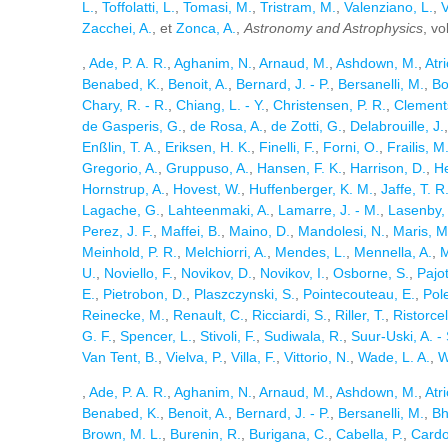
L.
,
Toffolatti, L.
,
Tomasi, M.
,
Tristram, M.
,
Valenziano, L.
,
V
Zacchei, A.
, et
Zonca, A.
,
Astronomy and Astrophysics
, vo
,
Ade, P. A. R.
,
Aghanim, N.
,
Arnaud, M.
,
Ashdown, M.
,
Atr
Benabed, K.
,
Benoit, A.
,
Bernard, J. - P.
,
Bersanelli, M.
,
Bo
Chary, R. - R.
,
Chiang, L. - Y.
,
Christensen, P. R.
,
Clements
de Gasperis, G.
,
de Rosa, A.
,
de Zotti, G.
,
Delabrouille, J.
Enßlin, T. A.
,
Eriksen, H. K.
,
Finelli, F.
,
Forni, O.
,
Frailis, M
Gregorio, A.
,
Gruppuso, A.
,
Hansen, F. K.
,
Harrison, D.
,
He
Hornstrup, A.
,
Hovest, W.
,
Huffenberger, K. M.
,
Jaffe, T. R
Lagache, G.
,
Lahteenmaki, A.
,
Lamarre, J. - M.
,
Lasenby, 
Perez, J. F.
,
Maffei, B.
,
Maino, D.
,
Mandolesi, N.
,
Maris, M
Meinhold, P. R.
,
Melchiorri, A.
,
Mendes, L.
,
Mennella, A.
,
M
U.
,
Noviello, F.
,
Novikov, D.
,
Novikov, I.
,
Osborne, S.
,
Pajot
E.
,
Pietrobon, D.
,
Plaszczynski, S.
,
Pointecouteau, E.
,
Pol
Reinecke, M.
,
Renault, C.
,
Ricciardi, S.
,
Riller, T.
,
Ristorcell
G. F.
,
Spencer, L.
,
Stivoli, F.
,
Sudiwala, R.
,
Suur-Uski, A. - 
Van Tent, B.
,
Vielva, P.
,
Villa, F.
,
Vittorio, N.
,
Wade, L. A.
,
W
,
Ade, P. A. R.
,
Aghanim, N.
,
Arnaud, M.
,
Ashdown, M.
,
Atr
Benabed, K.
,
Benoit, A.
,
Bernard, J. - P.
,
Bersanelli, M.
,
Bh
Brown, M. L.
,
Burenin, R.
,
Burigana, C.
,
Cabella, P.
,
Cardos