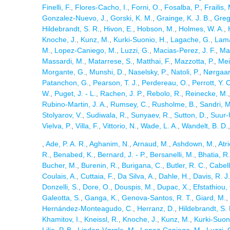
Finelli, F.
,
Flores-Cacho, I.
,
Forni, O.
,
Fosalba, P.
,
Frailis,
Gonzalez-Nuevo, J.
,
Gorski, K. M.
,
Grainge, K. J. B.
,
Greg
Hildebrandt, S. R.
,
Hivon, E.
,
Hobson, M.
,
Holmes, W. A.
,
Knoche, J.
,
Kunz, M.
,
Kurki-Suonio, H.
,
Lagache, G.
,
Lama
M.
,
Lopez-Caniego, M.
,
Luzzi, G.
,
Macias-Perez, J. F.
,
Mac
Massardi, M.
,
Matarrese, S.
,
Matthai, F.
,
Mazzotta, P.
,
Mei
Morgante, G.
,
Munshi, D.
,
Naselsky, P.
,
Natoli, P.
,
Nørgaar
Patanchon, G.
,
Pearson, T. J.
,
Perdereau, O.
,
Perrott, Y. 
W.
,
Puget, J. - L.
,
Rachen, J. P.
,
Rebolo, R.
,
Reinecke, M.
Rubino-Martin, J. A.
,
Rumsey, C.
,
Rusholme, B.
,
Sandri, M
Stolyarov, V.
,
Sudiwala, R.
,
Sunyaev, R.
,
Sutton, D.
,
Suur-U
Vielva, P.
,
Villa, F.
,
Vittorio, N.
,
Wade, L. A.
,
Wandelt, B. D.
,
Ade, P. A. R.
,
Aghanim, N.
,
Arnaud, M.
,
Ashdown, M.
,
Atr
R.
,
Benabed, K.
,
Bernard, J. - P.
,
Bersanelli, M.
,
Bhatia, R.
Bucher, M.
,
Burenin, R.
,
Burigana, C.
,
Butler, R. C.
,
Cabell
Coulais, A.
,
Cuttaia, F.
,
Da Silva, A.
,
Dahle, H.
,
Davis, R. J.
Donzelli, S.
,
Dore, O.
,
Douspis, M.
,
Dupac, X.
,
Efstathiou,
Galeotta, S.
,
Ganga, K.
,
Genova-Santos, R. T.
,
Giard, M.
,
Hernández-Monteagudo, C.
,
Herranz, D.
,
Hildebrandt, S. 
Khamitov, I.
,
Kneissl, R.
,
Knoche, J.
,
Kunz, M.
,
Kurki-Suon