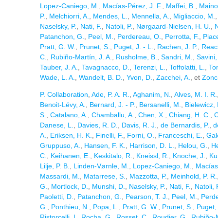
Lopez-Caniego, M.
,
Macías-Pérez, J. F.
,
Maffei, B.
,
Maino
P.
,
Melchiorri, A.
,
Mendes, L.
,
Mennella, A.
,
Migliaccio, M.
Naselsky, P.
,
Nati, F.
,
Natoli, P.
,
Nørgaard-Nielsen, H. U.
,
N
Patanchon, G.
,
Peel, M.
,
Perdereau, O.
,
Perrotta, F.
,
Piace
Pratt, G. W.
,
Prunet, S.
,
Puget, J. - L.
,
Rachen, J. P.
,
Reach
C.
,
Rubiño-Martín, J. A.
,
Rusholme, B.
,
Sandri, M.
,
Savini,
Tauber, J. A.
,
Tavagnacco, D.
,
Terenzi, L.
,
Toffolatti, L.
,
To
Wade, L. A.
,
Wandelt, B. D.
,
Yvon, D.
,
Zacchei, A.
, et
Zonc
P. Collaboration
,
Ade, P. A. R.
,
Aghanim, N.
,
Alves, M. I. R.
Benoit-Lévy, A.
,
Bernard, J. - P.
,
Bersanelli, M.
,
Bielewicz, 
S.
,
Catalano, A.
,
Chamballu, A.
,
Chen, X.
,
Chiang, H. C.
,
C
Danese, L.
,
Davies, R. D.
,
Davis, R. J.
,
de Bernardis, P.
,
d
A.
,
Eriksen, H. K.
,
Finelli, F.
,
Forni, O.
,
Franceschi, E.
,
Gal
Gruppuso, A.
,
Hansen, F. K.
,
Harrison, D. L.
,
Helou, G.
,
H
C.
,
Keihanen, E.
,
Keskitalo, R.
,
Kneissl, R.
,
Knoche, J.
,
Ku
Lilje, P. B.
,
Linden-Vørnle, M.
,
Lopez-Caniego, M.
,
Macías-
Massardi, M.
,
Matarrese, S.
,
Mazzotta, P.
,
Meinhold, P. R.
G.
,
Mortlock, D.
,
Munshi, D.
,
Naselsky, P.
,
Nati, F.
,
Natoli, 
Paoletti, D.
,
Patanchon, G.
,
Pearson, T. J.
,
Peel, M.
,
Perde
G.
,
Ponthieu, N.
,
Popa, L.
,
Pratt, G. W.
,
Prunet, S.
,
Puget, 
Ristorcelli, I.
,
Rocha, G.
,
Rosset, C.
,
Roudier, G.
,
Rubiño-M