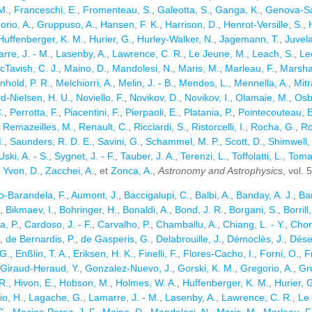
 M.
,
Franceschi, E.
,
Fromenteau, S.
,
Galeotta, S.
,
Ganga, K.
,
Genova-Sa
orio, A.
,
Gruppuso, A.
,
Hansen, F. K.
,
Harrison, D.
,
Henrot-Versille, S.
,
Huffenberger, K. M.
,
Hurier, G.
,
Hurley-Walker, N.
,
Jagemann, T.
,
Juvela
rre, J. - M.
,
Lasenby, A.
,
Lawrence, C. R.
,
Le Jeune, M.
,
Leach, S.
,
Le
Tavish, C. J.
,
Maino, D.
,
Mandolesi, N.
,
Maris, M.
,
Marleau, F.
,
Marshal
nhold, P. R.
,
Melchiorri, A.
,
Melin, J. - B.
,
Mendes, L.
,
Mennella, A.
,
Mitr
d-Nielsen, H. U.
,
Noviello, F.
,
Novikov, D.
,
Novikov, I.
,
Olamaie, M.
,
Osb
C.
,
Perrotta, F.
,
Piacentini, F.
,
Pierpaoli, E.
,
Platania, P.
,
Pointecouteau, E
,
Remazeilles, M.
,
Renault, C.
,
Ricciardi, S.
,
Ristorcelli, I.
,
Rocha, G.
,
Ro
.
,
Saunders, R. D. E.
,
Savini, G.
,
Schammel, M. P.
,
Scott, D.
,
Shimwell,
ski, A. - S.
,
Sygnet, J. - F.
,
Tauber, J. A.
,
Terenzi, L.
,
Toffolatti, L.
,
Toma
,
Yvon, D.
,
Zacchei, A.
, et
Zonca, A.
,
Astronomy and Astrophysics
, vol. 
io-Barandela, F.
,
Aumont, J.
,
Baccigalupi, C.
,
Balbi, A.
,
Banday, A. J.
,
Bar
,
Bikmaev, I.
,
Bohringer, H.
,
Bonaldi, A.
,
Bond, J. R.
,
Borgani, S.
,
Borrill,
a, P.
,
Cardoso, J. - F.
,
Carvalho, P.
,
Chamballu, A.
,
Chiang, L. - Y.
,
Chon
,
de Bernardis, P.
,
de Gasperis, G.
,
Delabrouille, J.
,
Démoclès, J.
,
Déser
 G.
,
Enßlin, T. A.
,
Eriksen, H. K.
,
Finelli, F.
,
Flores-Cacho, I.
,
Forni, O.
,
F
Giraud-Heraud, Y.
,
Gonzalez-Nuevo, J.
,
Gorski, K. M.
,
Gregorio, A.
,
Gr
R.
,
Hivon, E.
,
Hobson, M.
,
Holmes, W. A.
,
Huffenberger, K. M.
,
Hurier, 
io, H.
,
Lagache, G.
,
Lamarre, J. - M.
,
Lasenby, A.
,
Lawrence, C. R.
,
Le