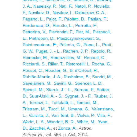
J. A.
,
Naselsky, P.
,
Nati, F.
,
Natoli, P.
,
Noviello,
F.
,
Novikov, D.
,
Novikov, I.
,
Oxborrow, C. A.
,
Pagano, L.
,
Pajot, F.
,
Paoletti, D.
,
Pasian, F.
,
Perdereau, O.
,
Perotto, L.
,
Perrotta, F.
,
Pettorino, V.
,
Piacentini, F.
,
Piat, M.
,
Pierpaoli,
E.
,
Pietrobon, D.
,
Plaszczynskiłowast, S.
,
Pointecouteau, E.
,
Polenta, G.
,
Popa, L.
,
Pratt,
G. W.
,
Puget, J. - L.
,
Rachen, J. P.
,
Rebolo, R.
,
Reinecke, M.
,
Remazeilles, M.
,
Renault, C.
,
Ricciardi, S.
,
Riller, T.
,
Ristorcelli, I.
,
Rocha, G.
,
Rosset, C.
,
Roudier, G.
,
B. d'Orfeuil, R.
,
Rubiño-Martín, J. A.
,
Rusholme, B.
,
Sandri, M.
,
Savelainen, M.
,
Savini, G.
,
Spencer, L. D.
,
Spinelli, M.
,
Starck, J. - L.
,
Sureau, F.
,
Sutton,
D.
,
Suur-Uski, A. - S.
,
Sygnet, J. - F.
,
Tauber, J.
A.
,
Terenzi, L.
,
Toffolatti, L.
,
Tomasi, M.
,
Tristram, M.
,
Tucci, M.
,
Umana, G.
,
Valenziano,
L.
,
Valiviita, J.
,
Van Tent, B.
,
Vielva, P.
,
Villa, F.
,
Wade, L. A.
,
Wandelt, B. D.
,
White, M.
,
Yvon,
D.
,
Zacchei, A.
, et
Zonca, A.
,
Astron.
Astrophys.
, vol. 566. p. A54, 2014.