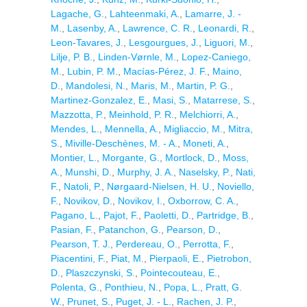
Lagache, G.
,
Lahteenmaki, A.
,
Lamarre, J. -
M.
,
Lasenby, A.
,
Lawrence, C. R.
,
Leonardi, R.
,
Leon-Tavares, J.
,
Lesgourgues, J.
,
Liguori, M.
,
Lilje, P. B.
,
Linden-Vørnle, M.
,
Lopez-Caniego,
M.
,
Lubin, P. M.
,
Macías-Pérez, J. F.
,
Maino,
D.
,
Mandolesi, N.
,
Maris, M.
,
Martin, P. G.
,
Martinez-Gonzalez, E.
,
Masi, S.
,
Matarrese, S.
,
Mazzotta, P.
,
Meinhold, P. R.
,
Melchiorri, A.
,
Mendes, L.
,
Mennella, A.
,
Migliaccio, M.
,
Mitra,
S.
,
Miville-Deschènes, M. - A.
,
Moneti, A.
,
Montier, L.
,
Morgante, G.
,
Mortlock, D.
,
Moss,
A.
,
Munshi, D.
,
Murphy, J. A.
,
Naselsky, P.
,
Nati,
F.
,
Natoli, P.
,
Nørgaard-Nielsen, H. U.
,
Noviello,
F.
,
Novikov, D.
,
Novikov, I.
,
Oxborrow, C. A.
,
Pagano, L.
,
Pajot, F.
,
Paoletti, D.
,
Partridge, B.
,
Pasian, F.
,
Patanchon, G.
,
Pearson, D.
,
Pearson, T. J.
,
Perdereau, O.
,
Perrotta, F.
,
Piacentini, F.
,
Piat, M.
,
Pierpaoli, E.
,
Pietrobon,
D.
,
Plaszczynski, S.
,
Pointecouteau, E.
,
Polenta, G.
,
Ponthieu, N.
,
Popa, L.
,
Pratt, G.
W.
,
Prunet, S.
,
Puget, J. - L.
,
Rachen, J. P.
,