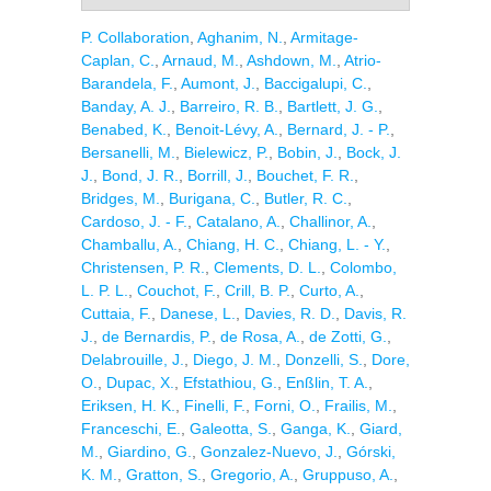
P. Collaboration
,
Aghanim, N.
,
Armitage-
Caplan, C.
,
Arnaud, M.
,
Ashdown, M.
,
Atrio-
Barandela, F.
,
Aumont, J.
,
Baccigalupi, C.
,
Banday, A. J.
,
Barreiro, R. B.
,
Bartlett, J. G.
,
Benabed, K.
,
Benoit-Lévy, A.
,
Bernard, J. - P.
,
Bersanelli, M.
,
Bielewicz, P.
,
Bobin, J.
,
Bock, J.
J.
,
Bond, J. R.
,
Borrill, J.
,
Bouchet, F. R.
,
Bridges, M.
,
Burigana, C.
,
Butler, R. C.
,
Cardoso, J. - F.
,
Catalano, A.
,
Challinor, A.
,
Chamballu, A.
,
Chiang, H. C.
,
Chiang, L. - Y.
,
Christensen, P. R.
,
Clements, D. L.
,
Colombo,
L. P. L.
,
Couchot, F.
,
Crill, B. P.
,
Curto, A.
,
Cuttaia, F.
,
Danese, L.
,
Davies, R. D.
,
Davis, R.
J.
,
de Bernardis, P.
,
de Rosa, A.
,
de Zotti, G.
,
Delabrouille, J.
,
Diego, J. M.
,
Donzelli, S.
,
Dore,
O.
,
Dupac, X.
,
Efstathiou, G.
,
Enßlin, T. A.
,
Eriksen, H. K.
,
Finelli, F.
,
Forni, O.
,
Frailis, M.
,
Franceschi, E.
,
Galeotta, S.
,
Ganga, K.
,
Giard,
M.
,
Giardino, G.
,
Gonzalez-Nuevo, J.
,
Górski,
K. M.
,
Gratton, S.
,
Gregorio, A.
,
Gruppuso, A.
,