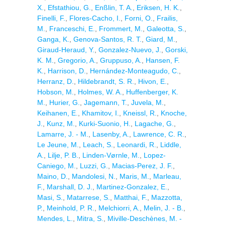
X.
,
Efstathiou, G.
,
Enßlin, T. A.
,
Eriksen, H. K.
,
Finelli, F.
,
Flores-Cacho, I.
,
Forni, O.
,
Frailis,
M.
,
Franceschi, E.
,
Frommert, M.
,
Galeotta, S.
,
Ganga, K.
,
Genova-Santos, R. T.
,
Giard, M.
,
Giraud-Heraud, Y.
,
Gonzalez-Nuevo, J.
,
Gorski,
K. M.
,
Gregorio, A.
,
Gruppuso, A.
,
Hansen, F.
K.
,
Harrison, D.
,
Hernández-Monteagudo, C.
,
Herranz, D.
,
Hildebrandt, S. R.
,
Hivon, E.
,
Hobson, M.
,
Holmes, W. A.
,
Huffenberger, K.
M.
,
Hurier, G.
,
Jagemann, T.
,
Juvela, M.
,
Keihanen, E.
,
Khamitov, I.
,
Kneissl, R.
,
Knoche,
J.
,
Kunz, M.
,
Kurki-Suonio, H.
,
Lagache, G.
,
Lamarre, J. - M.
,
Lasenby, A.
,
Lawrence, C. R.
,
Le Jeune, M.
,
Leach, S.
,
Leonardi, R.
,
Liddle,
A.
,
Lilje, P. B.
,
Linden-Vørnle, M.
,
Lopez-
Caniego, M.
,
Luzzi, G.
,
Macias-Perez, J. F.
,
Maino, D.
,
Mandolesi, N.
,
Maris, M.
,
Marleau,
F.
,
Marshall, D. J.
,
Martinez-Gonzalez, E.
,
Masi, S.
,
Matarrese, S.
,
Matthai, F.
,
Mazzotta,
P.
,
Meinhold, P. R.
,
Melchiorri, A.
,
Melin, J. - B.
,
Mendes, L.
,
Mitra, S.
,
Miville-Deschènes, M. -