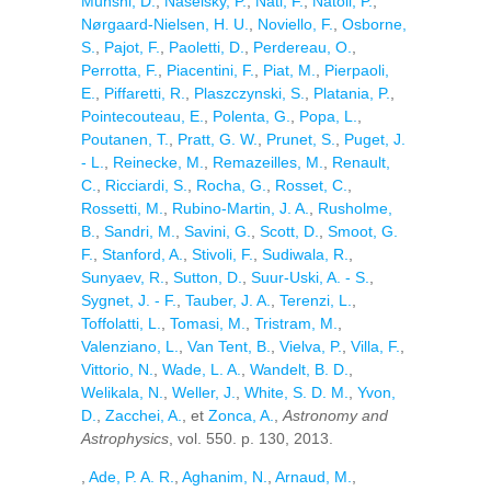
Munshi, D.
,
Naselsky, P.
,
Nati, F.
,
Natoli, P.
,
Nørgaard-Nielsen, H. U.
,
Noviello, F.
,
Osborne,
S.
,
Pajot, F.
,
Paoletti, D.
,
Perdereau, O.
,
Perrotta, F.
,
Piacentini, F.
,
Piat, M.
,
Pierpaoli,
E.
,
Piffaretti, R.
,
Plaszczynski, S.
,
Platania, P.
,
Pointecouteau, E.
,
Polenta, G.
,
Popa, L.
,
Poutanen, T.
,
Pratt, G. W.
,
Prunet, S.
,
Puget, J.
- L.
,
Reinecke, M.
,
Remazeilles, M.
,
Renault,
C.
,
Ricciardi, S.
,
Rocha, G.
,
Rosset, C.
,
Rossetti, M.
,
Rubino-Martin, J. A.
,
Rusholme,
B.
,
Sandri, M.
,
Savini, G.
,
Scott, D.
,
Smoot, G.
F.
,
Stanford, A.
,
Stivoli, F.
,
Sudiwala, R.
,
Sunyaev, R.
,
Sutton, D.
,
Suur-Uski, A. - S.
,
Sygnet, J. - F.
,
Tauber, J. A.
,
Terenzi, L.
,
Toffolatti, L.
,
Tomasi, M.
,
Tristram, M.
,
Valenziano, L.
,
Van Tent, B.
,
Vielva, P.
,
Villa, F.
,
Vittorio, N.
,
Wade, L. A.
,
Wandelt, B. D.
,
Welikala, N.
,
Weller, J.
,
White, S. D. M.
,
Yvon,
D.
,
Zacchei, A.
, et
Zonca, A.
,
Astronomy and
Astrophysics
, vol. 550. p. 130, 2013.
,
Ade, P. A. R.
,
Aghanim, N.
,
Arnaud, M.
,