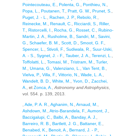
Pointecouteau, E.
,
Polenta, G.
,
Ponthieu, N.
,
Popa, L.
,
Poutanen, T.
,
Pratt, G. W.
,
Prunet, S.
,
Puget, J. - L.
,
Rachen, J. P.
,
Rebolo, R.
,
Reinecke, M.
,
Renault, C.
,
Ricciardi, S.
,
Riller,
T.
,
Ristorcelli, I.
,
Rocha, G.
,
Rosset, C.
,
Rubino-
Martin, J. A.
,
Rusholme, B.
,
Sandri, M.
,
Savini,
G.
,
Schaefer, B. M.
,
Scott, D.
,
Smoot, G. F.
,
Spencer, L.
,
Stivoli, F.
,
Sudiwala, R.
,
Suur-Uski,
A. - S.
,
Sygnet, J. - F.
,
Tauber, J. A.
,
Terenzi, L.
,
Toffolatti, L.
,
Tomasi, M.
,
Tristram, M.
,
Turler,
M.
,
Umana, G.
,
Valenziano, L.
,
Van Tent, B.
,
Vielva, P.
,
Villa, F.
,
Vittorio, N.
,
Wade, L. A.
,
Wandelt, B. D.
,
White, M.
,
Yvon, D.
,
Zacchei,
A.
, et
Zonca, A.
,
Astronomy and Astrophysics
,
vol. 554. p. 139, 2013.
,
Ade, P. A. R.
,
Aghanim, N.
,
Arnaud, M.
,
Ashdown, M.
,
Atrio-Barandela, F.
,
Aumont, J.
,
Baccigalupi, C.
,
Balbi, A.
,
Banday, A. J.
,
Barreiro, R. B.
,
Bartlett, J. G.
,
Battaner, E.
,
Benabed, K.
,
Benoit, A.
,
Bernard, J. - P.
,