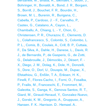
Bersanelli, M.
,
Bhatia, R.
,
Bikmaev, I.
,
Bobin, J.
,
Bohringer, H.
,
Bonaldi, A.
,
Bond, J. R.
,
Borgani,
S.
,
Borrill, J.
,
Bouchet, F. R.
,
Bourdin, H.
,
Brown, M. L.
,
Burenin, R.
,
Burigana, C.
,
Cabella, P.
,
Cardoso, J. - F.
,
Carvalho, P.
,
Castex, G.
,
Catalano, A.
,
Cayon, L.
,
Chamballu, A.
,
Chiang, L. - Y.
,
Chon, G.
,
Christensen, P. R.
,
Churazov, E.
,
Clements, D.
L.
,
Colafrancesco, S.
,
Colombi, S.
,
Colombo, L.
P. L.
,
Comis, B.
,
Coulais, A.
,
Crill, B. P.
,
Cuttaia,
F.
,
Da Silva, A.
,
Dahle, H.
,
Danese, L.
,
Davis, R.
J.
,
de Bernardis, P.
,
de Gasperis, G.
,
de Zotti,
G.
,
Delabrouille, J.
,
Démoclès, J.
,
Désert, F. -
X.
,
Diego, J. M.
,
Dolag, K.
,
Dole, H.
,
Donzelli,
S.
,
Dore, O.
,
Dorl, U.
,
Douspis, M.
,
Dupac, X.
,
Efstathiou, G.
,
Enßlin, T. A.
,
Eriksen, H. K.
,
Finelli, F.
,
Flores-Cacho, I.
,
Forni, O.
,
Fosalba,
P.
,
Frailis, M.
,
Franceschi, E.
,
Frommert, M.
,
Galeotta, S.
,
Ganga, K.
,
Genova-Santos, R. T.
,
Giard, M.
,
Giraud-Heraud, Y.
,
Gonzalez-Nuevo,
J.
,
Gorski, K. M.
,
Gregorio, A.
,
Gruppuso, A.
,
Hansen, F. K.
,
Harrison, D.
,
Hempel, A.
,