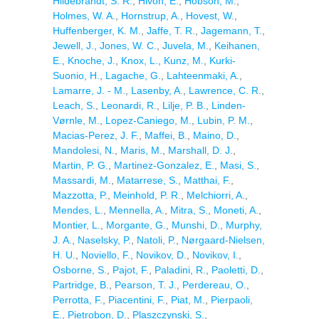
Hildebrandt, S. R.
,
Hivon, E.
,
Hobson, M.
,
Holmes, W. A.
,
Hornstrup, A.
,
Hovest, W.
,
Huffenberger, K. M.
,
Jaffe, T. R.
,
Jagemann, T.
,
Jewell, J.
,
Jones, W. C.
,
Juvela, M.
,
Keihanen,
E.
,
Knoche, J.
,
Knox, L.
,
Kunz, M.
,
Kurki-
Suonio, H.
,
Lagache, G.
,
Lahteenmaki, A.
,
Lamarre, J. - M.
,
Lasenby, A.
,
Lawrence, C. R.
,
Leach, S.
,
Leonardi, R.
,
Lilje, P. B.
,
Linden-
Vørnle, M.
,
Lopez-Caniego, M.
,
Lubin, P. M.
,
Macias-Perez, J. F.
,
Maffei, B.
,
Maino, D.
,
Mandolesi, N.
,
Maris, M.
,
Marshall, D. J.
,
Martin, P. G.
,
Martinez-Gonzalez, E.
,
Masi, S.
,
Massardi, M.
,
Matarrese, S.
,
Matthai, F.
,
Mazzotta, P.
,
Meinhold, P. R.
,
Melchiorri, A.
,
Mendes, L.
,
Mennella, A.
,
Mitra, S.
,
Moneti, A.
,
Montier, L.
,
Morgante, G.
,
Munshi, D.
,
Murphy,
J. A.
,
Naselsky, P.
,
Natoli, P.
,
Nørgaard-Nielsen,
H. U.
,
Noviello, F.
,
Novikov, D.
,
Novikov, I.
,
Osborne, S.
,
Pajot, F.
,
Paladini, R.
,
Paoletti, D.
,
Partridge, B.
,
Pearson, T. J.
,
Perdereau, O.
,
Perrotta, F.
,
Piacentini, F.
,
Piat, M.
,
Pierpaoli,
E.
,
Pietrobon, D.
,
Plaszczynski, S.
,