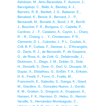
Ashdown, M.
,
Atrio-Barandela, F.
,
Aumont, J.
,
Baccigalupi, C.
,
Balbi, A.
,
Banday, A. J.
,
Barreiro, R. B.
,
Bartlett, J. G.
,
Battaner, E.
,
Benabed, K.
,
Benoit, A.
,
Bernard, J. - P.
,
Bersanelli, M.
,
Bonaldi, A.
,
Bond, J. R.
,
Borrill,
J.
,
Bouchet, F. R.
,
Burigana, C.
,
Cabella, P.
,
Cardoso, J. - F.
,
Catalano, A.
,
Cayon, L.
,
Chary,
R. - R.
,
Chiang, L. - Y.
,
Christensen, P. R.
,
Clements, D. L.
,
Colombo, L. P. L.
,
Coulais, A.
,
Crill, B. P.
,
Cuttaia, F.
,
Danese, L.
,
D'Arcangelo,
O.
,
Davis, R. J.
,
de Bernardis, P.
,
de Gasperis,
G.
,
de Rosa, A.
,
de Zotti, G.
,
Delabrouille, J.
,
Dickinson, C.
,
Diego, J. M.
,
Dobler, G.
,
Dole,
H.
,
Donzelli, S.
,
Dore, O.
,
Dorl, U.
,
Douspis, M.
,
Dupac, X.
,
Efstathiou, G.
,
Enßlin, T. A.
,
Eriksen,
H. K.
,
Finelli, F.
,
Forni, O.
,
Frailis, M.
,
Franceschi, E.
,
Galeotta, S.
,
Ganga, K.
,
Giard,
M.
,
Giardino, G.
,
Gonzalez-Nuevo, J.
,
Gorski,
K. M.
,
Gratton, S.
,
Gregorio, A.
,
Gruppuso, A.
,
Hansen, F. K.
,
Harrison, D.
,
Helou, G.
,
Henrot-
Versille, S.
,
Hernández-Monteagudo, C.
,