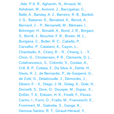
,
Ade, P. A. R.
,
Aghanim, N.
,
Arnaud, M.
,
Ashdown, M.
,
Aumont, J.
,
Baccigalupi, C.
,
Balbi, A.
,
Banday, A. J.
,
Barreiro, R. B.
,
Bartlett,
J. G.
,
Battaner, E.
,
Benabed, K.
,
Benoit, A.
,
Bernard, J. - P.
,
Bersanelli, M.
,
Bikmaev, I.
,
Bohringer, H.
,
Bonaldi, A.
,
Bond, J. R.
,
Borgani,
S.
,
Borrill, J.
,
Bouchet, F. R.
,
Brown, M. L.
,
Burigana, C.
,
Butler, R. C.
,
Cabella, P.
,
Carvalho, P.
,
Catalano, A.
,
Cayon, L.
,
Chamballu, A.
,
Chary, R. - R.
,
Chiang, L. - Y.
,
Chon, G.
,
Christensen, P. R.
,
Clements, D. L.
,
Colafrancesco, S.
,
Colombi, S.
,
Coulais, A.
,
Crill, B. P.
,
Cuttaia, F.
,
Da Silva, A.
,
Dahle, H.
,
Davis, R. J.
,
de Bernardis, P.
,
de Gasperis, G.
,
de Zotti, G.
,
Delabrouille, J.
,
Démoclès, J.
,
Désert, F. - X.
,
Diego, J. M.
,
Dolag, K.
,
Dole, H.
,
Donzelli, S.
,
Dore, O.
,
Douspis, M.
,
Dupac, X.
,
Enßlin, T. A.
,
Eriksen, H. K.
,
Finelli, F.
,
Flores-
Cacho, I.
,
Forni, O.
,
Frailis, M.
,
Franceschi, E.
,
Frommert, M.
,
Galeotta, S.
,
Ganga, K.
,
Genova-Santos, R. T.
,
Giraud-Heraud, Y.
,