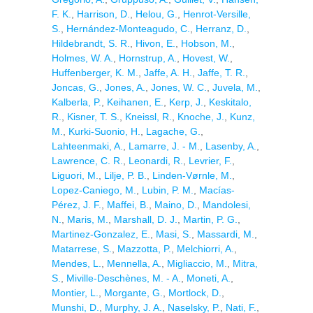
F. K.
,
Harrison, D.
,
Helou, G.
,
Henrot-Versille,
S.
,
Hernández-Monteagudo, C.
,
Herranz, D.
,
Hildebrandt, S. R.
,
Hivon, E.
,
Hobson, M.
,
Holmes, W. A.
,
Hornstrup, A.
,
Hovest, W.
,
Huffenberger, K. M.
,
Jaffe, A. H.
,
Jaffe, T. R.
,
Joncas, G.
,
Jones, A.
,
Jones, W. C.
,
Juvela, M.
,
Kalberla, P.
,
Keihanen, E.
,
Kerp, J.
,
Keskitalo,
R.
,
Kisner, T. S.
,
Kneissl, R.
,
Knoche, J.
,
Kunz,
M.
,
Kurki-Suonio, H.
,
Lagache, G.
,
Lahteenmaki, A.
,
Lamarre, J. - M.
,
Lasenby, A.
,
Lawrence, C. R.
,
Leonardi, R.
,
Levrier, F.
,
Liguori, M.
,
Lilje, P. B.
,
Linden-Vørnle, M.
,
Lopez-Caniego, M.
,
Lubin, P. M.
,
Macías-
Pérez, J. F.
,
Maffei, B.
,
Maino, D.
,
Mandolesi,
N.
,
Maris, M.
,
Marshall, D. J.
,
Martin, P. G.
,
Martinez-Gonzalez, E.
,
Masi, S.
,
Massardi, M.
,
Matarrese, S.
,
Mazzotta, P.
,
Melchiorri, A.
,
Mendes, L.
,
Mennella, A.
,
Migliaccio, M.
,
Mitra,
S.
,
Miville-Deschènes, M. - A.
,
Moneti, A.
,
Montier, L.
,
Morgante, G.
,
Mortlock, D.
,
Munshi, D.
,
Murphy, J. A.
,
Naselsky, P.
,
Nati, F.
,