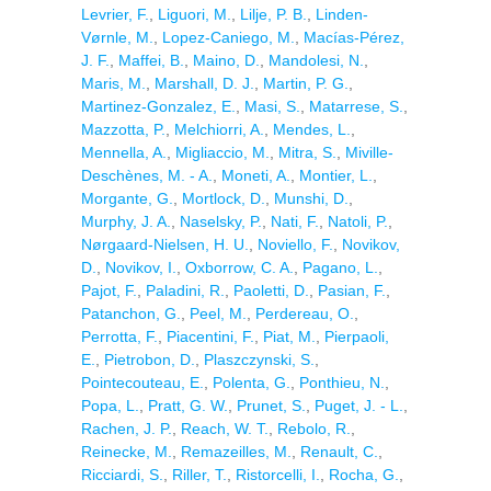
Levrier, F.
,
Liguori, M.
,
Lilje, P. B.
,
Linden-
Vørnle, M.
,
Lopez-Caniego, M.
,
Macías-Pérez,
J. F.
,
Maffei, B.
,
Maino, D.
,
Mandolesi, N.
,
Maris, M.
,
Marshall, D. J.
,
Martin, P. G.
,
Martinez-Gonzalez, E.
,
Masi, S.
,
Matarrese, S.
,
Mazzotta, P.
,
Melchiorri, A.
,
Mendes, L.
,
Mennella, A.
,
Migliaccio, M.
,
Mitra, S.
,
Miville-
Deschènes, M. - A.
,
Moneti, A.
,
Montier, L.
,
Morgante, G.
,
Mortlock, D.
,
Munshi, D.
,
Murphy, J. A.
,
Naselsky, P.
,
Nati, F.
,
Natoli, P.
,
Nørgaard-Nielsen, H. U.
,
Noviello, F.
,
Novikov,
D.
,
Novikov, I.
,
Oxborrow, C. A.
,
Pagano, L.
,
Pajot, F.
,
Paladini, R.
,
Paoletti, D.
,
Pasian, F.
,
Patanchon, G.
,
Peel, M.
,
Perdereau, O.
,
Perrotta, F.
,
Piacentini, F.
,
Piat, M.
,
Pierpaoli,
E.
,
Pietrobon, D.
,
Plaszczynski, S.
,
Pointecouteau, E.
,
Polenta, G.
,
Ponthieu, N.
,
Popa, L.
,
Pratt, G. W.
,
Prunet, S.
,
Puget, J. - L.
,
Rachen, J. P.
,
Reach, W. T.
,
Rebolo, R.
,
Reinecke, M.
,
Remazeilles, M.
,
Renault, C.
,
Ricciardi, S.
,
Riller, T.
,
Ristorcelli, I.
,
Rocha, G.
,