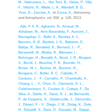
M.
,
Valenziano, L.
,
Van Tent, B.
,
Vielva, P.
,
Villa,
F.
,
Vittorio, N.
,
Wade, L. A.
,
Wandelt, B. D.
,
Yvon, D.
,
Zacchei, A.
, et
Zonca, A.
,
Astronomy
and Astrophysics
, vol. 550. p. 128, 2013.
,
Ade, P. A. R.
,
Aghanim, N.
,
Arnaud, M.
,
Ashdown, M.
,
Atrio-Barandela, F.
,
Aumont, J.
,
Baccigalupi, C.
,
Balbi, A.
,
Banday, A. J.
,
Barreiro, R. B.
,
Bartlett, J. G.
,
Battaner, E.
,
Battye, R.
,
Benabed, K.
,
Bernard, J. - P.
,
Bersanelli, M.
,
Bhatia, R.
,
Bikmaev, I.
,
Bohringer, H.
,
Bonaldi, A.
,
Bond, J. R.
,
Borgani,
S.
,
Borrill, J.
,
Bouchet, F. R.
,
Bourdin, H.
,
Brown, M. L.
,
Bucher, M.
,
Burenin, R.
,
Burigana, C.
,
Butler, R. C.
,
Cabella, P.
,
Cardoso, J. - F.
,
Carvalho, P.
,
Chamballu, A.
,
Chiang, L. - Y.
,
Chon, G.
,
Clements, D. L.
,
Colafrancesco, S.
,
Coulais, A.
,
Cuttaia, F.
,
Da
Silva, A.
,
Dahle, H.
,
Davis, R. J.
,
de Bernardis,
P.
,
de Gasperis, G.
,
Delabrouille, J.
,
Démoclès,
J.
,
Désert, F. - X.
,
Diego, J. M.
,
Dolag, K.
,
Dole,
H.
,
Donzelli, S.
,
Dore, O.
,
Douspis, M.
,
Dupac,