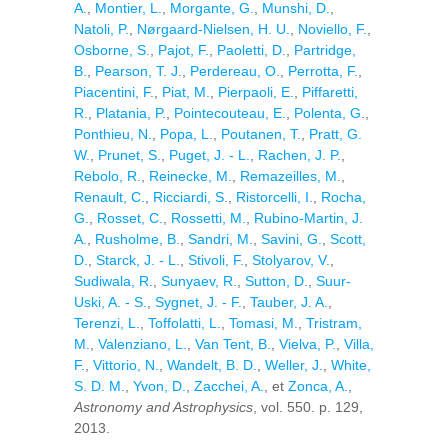
A.
,
Montier, L.
,
Morgante, G.
,
Munshi, D.
,
Natoli, P.
,
Nørgaard-Nielsen, H. U.
,
Noviello, F.
,
Osborne, S.
,
Pajot, F.
,
Paoletti, D.
,
Partridge,
B.
,
Pearson, T. J.
,
Perdereau, O.
,
Perrotta, F.
,
Piacentini, F.
,
Piat, M.
,
Pierpaoli, E.
,
Piffaretti,
R.
,
Platania, P.
,
Pointecouteau, E.
,
Polenta, G.
,
Ponthieu, N.
,
Popa, L.
,
Poutanen, T.
,
Pratt, G.
W.
,
Prunet, S.
,
Puget, J. - L.
,
Rachen, J. P.
,
Rebolo, R.
,
Reinecke, M.
,
Remazeilles, M.
,
Renault, C.
,
Ricciardi, S.
,
Ristorcelli, I.
,
Rocha,
G.
,
Rosset, C.
,
Rossetti, M.
,
Rubino-Martin, J.
A.
,
Rusholme, B.
,
Sandri, M.
,
Savini, G.
,
Scott,
D.
,
Starck, J. - L.
,
Stivoli, F.
,
Stolyarov, V.
,
Sudiwala, R.
,
Sunyaev, R.
,
Sutton, D.
,
Suur-
Uski, A. - S.
,
Sygnet, J. - F.
,
Tauber, J. A.
,
Terenzi, L.
,
Toffolatti, L.
,
Tomasi, M.
,
Tristram,
M.
,
Valenziano, L.
,
Van Tent, B.
,
Vielva, P.
,
Villa,
F.
,
Vittorio, N.
,
Wandelt, B. D.
,
Weller, J.
,
White,
S. D. M.
,
Yvon, D.
,
Zacchei, A.
, et
Zonca, A.
,
Astronomy and Astrophysics
, vol. 550. p. 129,
2013.