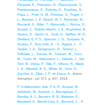
Pierpaoli, E.
,
Pietrobon, D.
,
Plaszczynski, S.
,
Pointecouteau, E.
,
Polenta, G.
,
Ponthieu, N.
,
Popa, L.
,
Pratt, G. W.
,
Prezeau, G.
,
Puget, J. -
L.
,
Rachen, J. P.
,
Reach, W. T.
,
Reinecke, M.
,
Ricciardi, S.
,
Riller, T.
,
Ristorcelli, I.
,
Rocha, G.
,
Rosset, C.
,
Rubiño-Martín, J. A.
,
Rusholme, B.
,
Santos, D.
,
Savini, G.
,
Scott, D.
,
Seiffert, M. D.
,
Shellard, E. P. S.
,
Spencer, L. D.
,
Sunyaev, R.
,
Sureau, F.
,
Suur-Uski, A. - S.
,
Sygnet, J. - F.
,
Tauber, J. A.
,
Tavagnacco, D.
,
Terenzi, L.
,
Toffolatti, L.
,
Tomasi, M.
,
Tristram, M.
,
Tucci,
M.
,
Turler, M.
,
Valenziano, L.
,
Valiviita, J.
,
Van
Tent, B.
,
Vielva, P.
,
Villa, F.
,
Vittorio, N.
,
Wade,
L. A.
,
Wandelt, B. D.
,
White, M.
,
Yvon, D.
,
Zacchei, A.
,
Zibin, J. P.
, et
Zonca, A.
,
Astron.
Astrophys.
, vol. 571. p. A27, 2014.
P. Collaboration
,
Ade, P. A. R.
,
Arnaud, M.
,
Ashdown, M.
,
Aumont, J.
,
Baccigalupi, C.
,
Banday, A. J.
,
Barreiro, R. B.
,
Battaner, E.
,
Benabed, K.
,
Benoit-Lévy, A.
,
Bernard, J. - P.
,