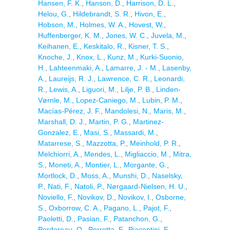
Hansen, F. K.
,
Hanson, D.
,
Harrison, D. L.
,
Helou, G.
,
Hildebrandt, S. R.
,
Hivon, E.
,
Hobson, M.
,
Holmes, W. A.
,
Hovest, W.
,
Huffenberger, K. M.
,
Jones, W. C.
,
Juvela, M.
,
Keihanen, E.
,
Keskitalo, R.
,
Kisner, T. S.
,
Knoche, J.
,
Knox, L.
,
Kunz, M.
,
Kurki-Suonio,
H.
,
Lahteenmaki, A.
,
Lamarre, J. - M.
,
Lasenby,
A.
,
Laureijs, R. J.
,
Lawrence, C. R.
,
Leonardi,
R.
,
Lewis, A.
,
Liguori, M.
,
Lilje, P. B.
,
Linden-
Vørnle, M.
,
Lopez-Caniego, M.
,
Lubin, P. M.
,
Macías-Pérez, J. F.
,
Mandolesi, N.
,
Maris, M.
,
Marshall, D. J.
,
Martin, P. G.
,
Martinez-
Gonzalez, E.
,
Masi, S.
,
Massardi, M.
,
Matarrese, S.
,
Mazzotta, P.
,
Meinhold, P. R.
,
Melchiorri, A.
,
Mendes, L.
,
Migliaccio, M.
,
Mitra,
S.
,
Moneti, A.
,
Montier, L.
,
Morgante, G.
,
Mortlock, D.
,
Moss, A.
,
Munshi, D.
,
Naselsky,
P.
,
Nati, F.
,
Natoli, P.
,
Nørgaard-Nielsen, H. U.
,
Noviello, F.
,
Novikov, D.
,
Novikov, I.
,
Osborne,
S.
,
Oxborrow, C. A.
,
Pagano, L.
,
Pajot, F.
,
Paoletti, D.
,
Pasian, F.
,
Patanchon, G.
,
Perdereau, O.
,
Perrotta, F.
,
Piacentini, F.
,