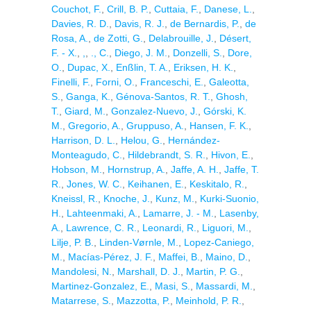
Couchot, F.
,
Crill, B. P.
,
Cuttaia, F.
,
Danese, L.
,
Davies, R. D.
,
Davis, R. J.
,
de Bernardis, P.
,
de
Rosa, A.
,
de Zotti, G.
,
Delabrouille, J.
,
Désert,
F. - X.
,
,
,
., C.
,
Diego, J. M.
,
Donzelli, S.
,
Dore,
O.
,
Dupac, X.
,
Enßlin, T. A.
,
Eriksen, H. K.
,
Finelli, F.
,
Forni, O.
,
Franceschi, E.
,
Galeotta,
S.
,
Ganga, K.
,
Génova-Santos, R. T.
,
Ghosh,
T.
,
Giard, M.
,
Gonzalez-Nuevo, J.
,
Górski, K.
M.
,
Gregorio, A.
,
Gruppuso, A.
,
Hansen, F. K.
,
Harrison, D. L.
,
Helou, G.
,
Hernández-
Monteagudo, C.
,
Hildebrandt, S. R.
,
Hivon, E.
,
Hobson, M.
,
Hornstrup, A.
,
Jaffe, A. H.
,
Jaffe, T.
R.
,
Jones, W. C.
,
Keihanen, E.
,
Keskitalo, R.
,
Kneissl, R.
,
Knoche, J.
,
Kunz, M.
,
Kurki-Suonio,
H.
,
Lahteenmaki, A.
,
Lamarre, J. - M.
,
Lasenby,
A.
,
Lawrence, C. R.
,
Leonardi, R.
,
Liguori, M.
,
Lilje, P. B.
,
Linden-Vørnle, M.
,
Lopez-Caniego,
M.
,
Macías-Pérez, J. F.
,
Maffei, B.
,
Maino, D.
,
Mandolesi, N.
,
Marshall, D. J.
,
Martin, P. G.
,
Martinez-Gonzalez, E.
,
Masi, S.
,
Massardi, M.
,
Matarrese, S.
,
Mazzotta, P.
,
Meinhold, P. R.
,