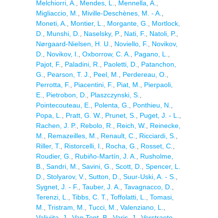
Melchiorri, A.
,
Mendes, L.
,
Mennella, A.
,
Migliaccio, M.
,
Miville-Deschènes, M. - A.
,
Moneti, A.
,
Montier, L.
,
Morgante, G.
,
Mortlock,
D.
,
Munshi, D.
,
Naselsky, P.
,
Nati, F.
,
Natoli, P.
,
Nørgaard-Nielsen, H. U.
,
Noviello, F.
,
Novikov,
D.
,
Novikov, I.
,
Oxborrow, C. A.
,
Pagano, L.
,
Pajot, F.
,
Paladini, R.
,
Paoletti, D.
,
Patanchon,
G.
,
Pearson, T. J.
,
Peel, M.
,
Perdereau, O.
,
Perrotta, F.
,
Piacentini, F.
,
Piat, M.
,
Pierpaoli,
E.
,
Pietrobon, D.
,
Plaszczynski, S.
,
Pointecouteau, E.
,
Polenta, G.
,
Ponthieu, N.
,
Popa, L.
,
Pratt, G. W.
,
Prunet, S.
,
Puget, J. - L.
,
Rachen, J. P.
,
Rebolo, R.
,
Reich, W.
,
Reinecke,
M.
,
Remazeilles, M.
,
Renault, C.
,
Ricciardi, S.
,
Riller, T.
,
Ristorcelli, I.
,
Rocha, G.
,
Rosset, C.
,
Roudier, G.
,
Rubiño-Martín, J. A.
,
Rusholme,
B.
,
Sandri, M.
,
Savini, G.
,
Scott, D.
,
Spencer, L.
D.
,
Stolyarov, V.
,
Sutton, D.
,
Suur-Uski, A. - S.
,
Sygnet, J. - F.
,
Tauber, J. A.
,
Tavagnacco, D.
,
Terenzi, L.
,
Tibbs, C. T.
,
Toffolatti, L.
,
Tomasi,
M.
,
Tristram, M.
,
Tucci, M.
,
Valenziano, L.
,
Valiviita, J.
,
Van Tent, B.
,
Varis, J.
,
Verstraete,