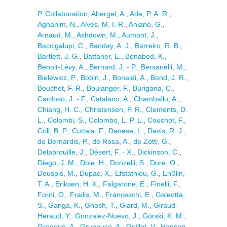
P. Collaboration
,
Abergel, A.
,
Ade, P. A. R.
,
Aghanim, N.
,
Alves, M. I. R.
,
Aniano, G.
,
Arnaud, M.
,
Ashdown, M.
,
Aumont, J.
,
Baccigalupi, C.
,
Banday, A. J.
,
Barreiro, R. B.
,
Bartlett, J. G.
,
Battaner, E.
,
Benabed, K.
,
Benoit-Lévy, A.
,
Bernard, J. - P.
,
Bersanelli, M.
,
Bielewicz, P.
,
Bobin, J.
,
Bonaldi, A.
,
Bond, J. R.
,
Bouchet, F. R.
,
Boulanger, F.
,
Burigana, C.
,
Cardoso, J. - F.
,
Catalano, A.
,
Chamballu, A.
,
Chiang, H. C.
,
Christensen, P. R.
,
Clements, D.
L.
,
Colombi, S.
,
Colombo, L. P. L.
,
Couchot, F.
,
Crill, B. P.
,
Cuttaia, F.
,
Danese, L.
,
Davis, R. J.
,
de Bernardis, P.
,
de Rosa, A.
,
de Zotti, G.
,
Delabrouille, J.
,
Désert, F. - X.
,
Dickinson, C.
,
Diego, J. M.
,
Dole, H.
,
Donzelli, S.
,
Dore, O.
,
Douspis, M.
,
Dupac, X.
,
Efstathiou, G.
,
Enßlin,
T. A.
,
Eriksen, H. K.
,
Falgarone, E.
,
Finelli, F.
,
Forni, O.
,
Frailis, M.
,
Franceschi, E.
,
Galeotta,
S.
,
Ganga, K.
,
Ghosh, T.
,
Giard, M.
,
Giraud-
Heraud, Y.
,
Gonzalez-Nuevo, J.
,
Górski, K. M.
,
Gregorio, A.
,
Gruppuso, A.
,
Guillet, V.
,
Hansen,