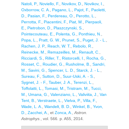
Natoli, P.
,
Noviello, F.
,
Novikov, D.
,
Novikov, I.
,
Oxborrow, C. A.
,
Pagano, L.
,
Pajot, F.
,
Paoletti,
D.
,
Pasian, F.
,
Perdereau, O.
,
Perotto, L.
,
Perrotta, F.
,
Piacentini, F.
,
Piat, M.
,
Pierpaoli,
E.
,
Pietrobon, D.
,
Plaszczynski, S.
,
Pointecouteau, E.
,
Polenta, G.
,
Ponthieu, N.
,
Popa, L.
,
Pratt, G. W.
,
Prunet, S.
,
Puget, J. - L.
,
Rachen, J. P.
,
Reach, W. T.
,
Rebolo, R.
,
Reinecke, M.
,
Remazeilles, M.
,
Renault, C.
,
Ricciardi, S.
,
Riller, T.
,
Ristorcelli, I.
,
Rocha, G.
,
Rosset, C.
,
Roudier, G.
,
Rusholme, B.
,
Sandri,
M.
,
Savini, G.
,
Spencer, L. D.
,
Starck, J. - L.
,
Sureau, F.
,
Sutton, D.
,
Suur-Uski, A. - S.
,
Sygnet, J. - F.
,
Tauber, J. A.
,
Terenzi, L.
,
Toffolatti, L.
,
Tomasi, M.
,
Tristram, M.
,
Tucci,
M.
,
Umana, G.
,
Valenziano, L.
,
Valiviita, J.
,
Van
Tent, B.
,
Verstraete, L.
,
Vielva, P.
,
Villa, F.
,
Wade, L. A.
,
Wandelt, B. D.
,
Winkel, B.
,
Yvon,
D.
,
Zacchei, A.
, et
Zonca, A.
,
Astron.
Astrophys.
, vol. 566. p. A55, 2014.