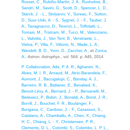
Rosset, C.
,
Rubiño-Martín, J. A.
,
Rusholme, B.
,
Sandri, M.
,
Savini, G.
,
Scott, D.
,
Spencer, L. D.
,
Starck, J. - L.
,
Stolyarov, V.
,
Sureau, F.
,
Sutton,
D.
,
Suur-Uski, A. - S.
,
Sygnet, J. - F.
,
Tauber, J.
A.
,
Tavagnacco, D.
,
Terenzi, L.
,
Toffolatti, L.
,
Tomasi, M.
,
Tristram, M.
,
Tucci, M.
,
Valenziano,
L.
,
Valiviita, J.
,
Van Tent, B.
,
Verstraete, L.
,
Vielva, P.
,
Villa, F.
,
Vittorio, N.
,
Wade, L. A.
,
Wandelt, B. D.
,
Yvon, D.
,
Zacchei, A.
, et
Zonca,
A.
,
Astron. Astrophys.
, vol. 564. p. A45, 2014.
P. Collaboration
,
Ade, P. A. R.
,
Aghanim, N.
,
Alves, M. I. R.
,
Arnaud, M.
,
Atrio-Barandela, F.
,
Aumont, J.
,
Baccigalupi, C.
,
Banday, A. J.
,
Barreiro, R. B.
,
Battaner, E.
,
Benabed, K.
,
Benoit-Lévy, A.
,
Bernard, J. - P.
,
Bersanelli, M.
,
Bielewicz, P.
,
Bobin, J.
,
Bonaldi, A.
,
Bond, J. R.
,
Borrill, J.
,
Bouchet, F. R.
,
Boulanger, F.
,
Burigana, C.
,
Cardoso, J. - F.
,
Casassus, S.
,
Catalano, A.
,
Chamballu, A.
,
Chen, X.
,
Chiang,
H. C.
,
Chiang, L. - Y.
,
Christensen, P. R.
,
Clements, D. L.
,
Colombi, S.
,
Colombo, L. P. L.
,