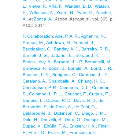
L.
,
Vielva, P.
,
Villa, F.
,
Wandelt, B. D.
,
Watson,
R.
,
Wilkinson, A.
,
Ysard, N.
,
Yvon, D.
,
Zacchei,
A.
, et
Zonca, A.
,
Astron. Astrophys.
, vol. 565. p.
A103, 2014.
P. Collaboration
,
Ade, P. A. R.
,
Aghanim, N.
,
Arnaud, M.
,
Ashdown, M.
,
Aumont, J.
,
Baccigalupi, C.
,
Banday, A. J.
,
Barreiro, R. B.
,
Bartlett, J. G.
,
Battaner, E.
,
Benabed, K.
,
Benoit-Lévy, A.
,
Bernard, J. - P.
,
Bersanelli, M.
,
Bielewicz, P.
,
Bobin, J.
,
Bonaldi, A.
,
Bond, J. R.
,
Bouchet, F. R.
,
Burigana, C.
,
Cardoso, J. - F.
,
Catalano, A.
,
Chamballu, A.
,
Chiang, H. C.
,
Christensen, P. R.
,
Clements, D. L.
,
Colombi,
S.
,
Colombo, L. P. L.
,
Couchot, F.
,
Cuttaia, F.
,
Danese, L.
,
Davies, R. D.
,
Davis, R. J.
,
de
Bernardis, P.
,
de Rosa, A.
,
de Zotti, G.
,
Delabrouille, J.
,
Dickinson, C.
,
Diego, J. M.
,
Dole, H.
,
Donzelli, S.
,
Dore, O.
,
Douspis, M.
,
Dupac, X.
,
Enßlin, T. A.
,
Eriksen, H. K.
,
Finelli,
F.
,
Forni, O.
,
Frailis, M.
,
Franceschi, E.
,