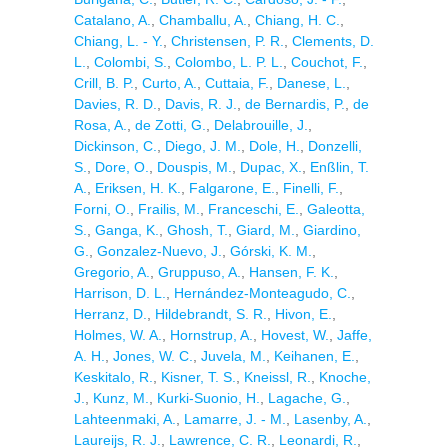
Catalano, A.
,
Chamballu, A.
,
Chiang, H. C.
,
Chiang, L. - Y.
,
Christensen, P. R.
,
Clements, D.
L.
,
Colombi, S.
,
Colombo, L. P. L.
,
Couchot, F.
,
Crill, B. P.
,
Curto, A.
,
Cuttaia, F.
,
Danese, L.
,
Davies, R. D.
,
Davis, R. J.
,
de Bernardis, P.
,
de
Rosa, A.
,
de Zotti, G.
,
Delabrouille, J.
,
Dickinson, C.
,
Diego, J. M.
,
Dole, H.
,
Donzelli,
S.
,
Dore, O.
,
Douspis, M.
,
Dupac, X.
,
Enßlin, T.
A.
,
Eriksen, H. K.
,
Falgarone, E.
,
Finelli, F.
,
Forni, O.
,
Frailis, M.
,
Franceschi, E.
,
Galeotta,
S.
,
Ganga, K.
,
Ghosh, T.
,
Giard, M.
,
Giardino,
G.
,
Gonzalez-Nuevo, J.
,
Górski, K. M.
,
Gregorio, A.
,
Gruppuso, A.
,
Hansen, F. K.
,
Harrison, D. L.
,
Hernández-Monteagudo, C.
,
Herranz, D.
,
Hildebrandt, S. R.
,
Hivon, E.
,
Holmes, W. A.
,
Hornstrup, A.
,
Hovest, W.
,
Jaffe,
A. H.
,
Jones, W. C.
,
Juvela, M.
,
Keihanen, E.
,
Keskitalo, R.
,
Kisner, T. S.
,
Kneissl, R.
,
Knoche,
J.
,
Kunz, M.
,
Kurki-Suonio, H.
,
Lagache, G.
,
Lahteenmaki, A.
,
Lamarre, J. - M.
,
Lasenby, A.
,
Laureijs, R. J.
,
Lawrence, C. R.
,
Leonardi, R.
,