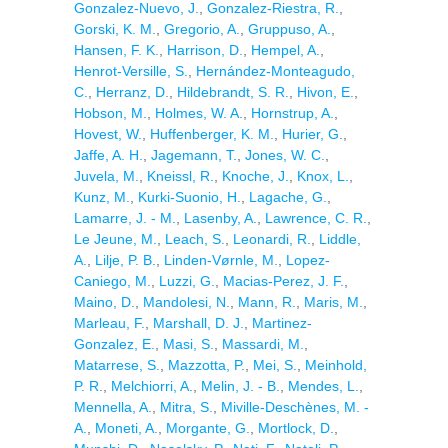
Gonzalez-Nuevo, J.
,
Gonzalez-Riestra, R.
,
Gorski, K. M.
,
Gregorio, A.
,
Gruppuso, A.
,
Hansen, F. K.
,
Harrison, D.
,
Hempel, A.
,
Henrot-Versille, S.
,
Hernández-Monteagudo,
C.
,
Herranz, D.
,
Hildebrandt, S. R.
,
Hivon, E.
,
Hobson, M.
,
Holmes, W. A.
,
Hornstrup, A.
,
Hovest, W.
,
Huffenberger, K. M.
,
Hurier, G.
,
Jaffe, A. H.
,
Jagemann, T.
,
Jones, W. C.
,
Juvela, M.
,
Kneissl, R.
,
Knoche, J.
,
Knox, L.
,
Kunz, M.
,
Kurki-Suonio, H.
,
Lagache, G.
,
Lamarre, J. - M.
,
Lasenby, A.
,
Lawrence, C. R.
,
Le Jeune, M.
,
Leach, S.
,
Leonardi, R.
,
Liddle,
A.
,
Lilje, P. B.
,
Linden-Vørnle, M.
,
Lopez-
Caniego, M.
,
Luzzi, G.
,
Macias-Perez, J. F.
,
Maino, D.
,
Mandolesi, N.
,
Mann, R.
,
Maris, M.
,
Marleau, F.
,
Marshall, D. J.
,
Martinez-
Gonzalez, E.
,
Masi, S.
,
Massardi, M.
,
Matarrese, S.
,
Mazzotta, P.
,
Mei, S.
,
Meinhold,
P. R.
,
Melchiorri, A.
,
Melin, J. - B.
,
Mendes, L.
,
Mennella, A.
,
Mitra, S.
,
Miville-Deschènes, M. -
A.
,
Moneti, A.
,
Morgante, G.
,
Mortlock, D.
,