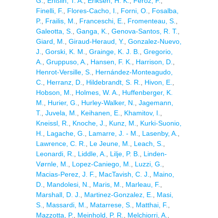
G.
,
Enßlin, T. A.
,
Eriksen, H. K.
,
Feroz, F.
,
Finelli, F.
,
Flores-Cacho, I.
,
Forni, O.
,
Fosalba,
P.
,
Frailis, M.
,
Franceschi, E.
,
Fromenteau, S.
,
Galeotta, S.
,
Ganga, K.
,
Genova-Santos, R. T.
,
Giard, M.
,
Giraud-Heraud, Y.
,
Gonzalez-Nuevo,
J.
,
Gorski, K. M.
,
Grainge, K. J. B.
,
Gregorio,
A.
,
Gruppuso, A.
,
Hansen, F. K.
,
Harrison, D.
,
Henrot-Versille, S.
,
Hernández-Monteagudo,
C.
,
Herranz, D.
,
Hildebrandt, S. R.
,
Hivon, E.
,
Hobson, M.
,
Holmes, W. A.
,
Huffenberger, K.
M.
,
Hurier, G.
,
Hurley-Walker, N.
,
Jagemann,
T.
,
Juvela, M.
,
Keihanen, E.
,
Khamitov, I.
,
Kneissl, R.
,
Knoche, J.
,
Kunz, M.
,
Kurki-Suonio,
H.
,
Lagache, G.
,
Lamarre, J. - M.
,
Lasenby, A.
,
Lawrence, C. R.
,
Le Jeune, M.
,
Leach, S.
,
Leonardi, R.
,
Liddle, A.
,
Lilje, P. B.
,
Linden-
Vørnle, M.
,
Lopez-Caniego, M.
,
Luzzi, G.
,
Macias-Perez, J. F.
,
MacTavish, C. J.
,
Maino,
D.
,
Mandolesi, N.
,
Maris, M.
,
Marleau, F.
,
Marshall, D. J.
,
Martinez-Gonzalez, E.
,
Masi,
S.
,
Massardi, M.
,
Matarrese, S.
,
Matthai, F.
,
Mazzotta, P.
,
Meinhold, P. R.
,
Melchiorri, A.
,