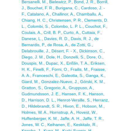
Bersanelli, M.
,
Bielewicz, P.
,
Bond, J. R.
,
Borrill,
J.
,
Bouchet, F. R.
,
Burigana, C.
,
Cardoso, J. -
F.
,
Catalano, A.
,
Challinor, A.
,
Chamballu, A.
,
Chiang, H. C.
,
Christensen, P. R.
,
Clements, D.
L.
,
Colombi, S.
,
Colombo, L. P. L.
,
Couchot, F.
,
Coulais, A.
,
Crill, B. P.
,
Curto, A.
,
Cuttaia, F.
,
Danese, L.
,
Davies, R. D.
,
Davis, R. J.
,
de
Bernardis, P.
,
de Rosa, A.
,
de Zotti, G.
,
Delabrouille, J.
,
Désert, F. - X.
,
Dickinson, C.
,
Diego, J. M.
,
Dole, H.
,
Donzelli, S.
,
Dore, O.
,
Douspis, M.
,
Dupac, X.
,
Enßlin, T. A.
,
Eriksen,
H. K.
,
Finelli, F.
,
Forni, O.
,
Frailis, M.
,
Fraisse,
A. A.
,
Franceschi, E.
,
Galeotta, S.
,
Ganga, K.
,
Giard, M.
,
Gonzalez-Nuevo, J.
,
Górski, K. M.
,
Gratton, S.
,
Gregorio, A.
,
Gruppuso, A.
,
Gudmundsson, J. E.
,
Hansen, F. K.
,
Hanson,
D.
,
Harrison, D. L.
,
Henrot-Versille, S.
,
Herranz,
D.
,
Hildebrandt, S. R.
,
Hivon, E.
,
Hobson, M.
,
Holmes, W. A.
,
Hornstrup, A.
,
Hovest, W.
,
Huffenberger, K. M.
,
Jaffe, A. H.
,
Jaffe, T. R.
,
Jones, W. C.
,
Keihanen, E.
,
Keskitalo, R.
,
Knoche, J.
,
Kunz, M.
,
Kurki-Suonio, H.
,