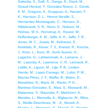
Galeotta, S.
,
Galli, S.
,
Ganga, K.
,
Giard, M.
,
Giraud-Heraud, Y.
,
Gonzalez-Nuevo, J.
,
Górski,
K. M.
,
Gregorio, A.
,
Gruppuso, A.
,
Hansen, F.
K.
,
Harrison, D. L.
,
Henrot-Versille, S.
,
Hernández-Monteagudo, C.
,
Herranz, D.
,
Hildebrandt, S. R.
,
Hivon, E.
,
Hobson, M.
,
Holmes, W. A.
,
Hornstrup, A.
,
Hovest, W.
,
Huffenberger, K. M.
,
Jaffe, A. H.
,
Jaffe, T. R.
,
Jones, W. C.
,
Juvela, M.
,
Keihanen, E.
,
Keskitalo, R.
,
Kisner, T. S.
,
Kneissl, R.
,
Knoche,
J.
,
Knox, L.
,
Kunz, M.
,
Kurki-Suonio, H.
,
Lagache, G.
,
Lahteenmaki, A.
,
Lamarre, J. -
M.
,
Lasenby, A.
,
Lawrence, C. R.
,
Leonardi, R.
,
Liddle, A.
,
Liguori, M.
,
Lilje, P. B.
,
Linden-
Vørnle, M.
,
Lopez-Caniego, M.
,
Lubin, P. M.
,
Macías-Pérez, J. F.
,
Maffei, B.
,
Maino, D.
,
Mandolesi, N.
,
Maris, M.
,
Martin, P. G.
,
Martinez-Gonzalez, E.
,
Masi, S.
,
Massardi, M.
,
Matarrese, S.
,
Mazzotta, P.
,
Melchiorri, A.
,
Mendes, L.
,
Mennella, A.
,
Migliaccio, M.
,
Mitra,
S.
,
Miville-Deschènes, M. - A.
,
Moneti, A.
,
Montier, L.
,
Morgante, G.
,
Munshi, D.
,
Murphy,