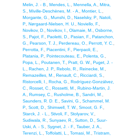
Melin, J. - B.
,
Mendes, L.
,
Mennella, A.
,
Mitra,
S.
,
Miville-Deschènes, M. - A.
,
Montier, L.
,
Morgante, G.
,
Munshi, D.
,
Naselsky, P.
,
Natoli,
P.
,
Nørgaard-Nielsen, H. U.
,
Noviello, F.
,
Novikov, D.
,
Novikov, I.
,
Olamaie, M.
,
Osborne,
S.
,
Pajot, F.
,
Paoletti, D.
,
Pasian, F.
,
Patanchon,
G.
,
Pearson, T. J.
,
Perdereau, O.
,
Perrott, Y. C.
,
Perrotta, F.
,
Piacentini, F.
,
Pierpaoli, E.
,
Platania, P.
,
Pointecouteau, E.
,
Polenta, G.
,
Popa, L.
,
Poutanen, T.
,
Pratt, G. W.
,
Puget, J. -
L.
,
Rachen, J. P.
,
Rebolo, R.
,
Reinecke, M.
,
Remazeilles, M.
,
Renault, C.
,
Ricciardi, S.
,
Ristorcelli, I.
,
Rocha, G.
,
Rodríguez-Gonzálvez,
C.
,
Rosset, C.
,
Rossetti, M.
,
Rubino-Martin, J.
A.
,
Rumsey, C.
,
Rusholme, B.
,
Sandri, M.
,
Saunders, R. D. E.
,
Savini, G.
,
Schammel, M.
P.
,
Scott, D.
,
Shimwell, T. W.
,
Smoot, G. F.
,
Starck, J. - L.
,
Stivoli, F.
,
Stolyarov, V.
,
Sudiwala, R.
,
Sunyaev, R.
,
Sutton, D.
,
Suur-
Uski, A. - S.
,
Sygnet, J. - F.
,
Tauber, J. A.
,
Terenzi, L.
,
Toffolatti, L.
,
Tomasi, M.
,
Tristram,