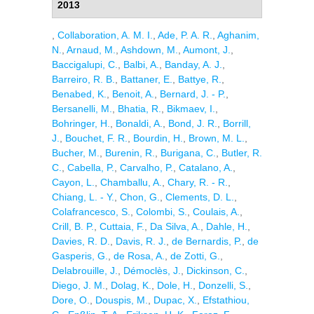
2013
,
Collaboration, A. M. I.
,
Ade, P. A. R.
,
Aghanim,
N.
,
Arnaud, M.
,
Ashdown, M.
,
Aumont, J.
,
Baccigalupi, C.
,
Balbi, A.
,
Banday, A. J.
,
Barreiro, R. B.
,
Battaner, E.
,
Battye, R.
,
Benabed, K.
,
Benoit, A.
,
Bernard, J. - P.
,
Bersanelli, M.
,
Bhatia, R.
,
Bikmaev, I.
,
Bohringer, H.
,
Bonaldi, A.
,
Bond, J. R.
,
Borrill,
J.
,
Bouchet, F. R.
,
Bourdin, H.
,
Brown, M. L.
,
Bucher, M.
,
Burenin, R.
,
Burigana, C.
,
Butler, R.
C.
,
Cabella, P.
,
Carvalho, P.
,
Catalano, A.
,
Cayon, L.
,
Chamballu, A.
,
Chary, R. - R.
,
Chiang, L. - Y.
,
Chon, G.
,
Clements, D. L.
,
Colafrancesco, S.
,
Colombi, S.
,
Coulais, A.
,
Crill, B. P.
,
Cuttaia, F.
,
Da Silva, A.
,
Dahle, H.
,
Davies, R. D.
,
Davis, R. J.
,
de Bernardis, P.
,
de
Gasperis, G.
,
de Rosa, A.
,
de Zotti, G.
,
Delabrouille, J.
,
Démoclès, J.
,
Dickinson, C.
,
Diego, J. M.
,
Dolag, K.
,
Dole, H.
,
Donzelli, S.
,
Dore, O.
,
Douspis, M.
,
Dupac, X.
,
Efstathiou,