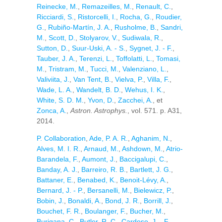
Reinecke, M.
,
Remazeilles, M.
,
Renault, C.
,
Ricciardi, S.
,
Ristorcelli, I.
,
Rocha, G.
,
Roudier,
G.
,
Rubiño-Martín, J. A.
,
Rusholme, B.
,
Sandri,
M.
,
Scott, D.
,
Stolyarov, V.
,
Sudiwala, R.
,
Sutton, D.
,
Suur-Uski, A. - S.
,
Sygnet, J. - F.
,
Tauber, J. A.
,
Terenzi, L.
,
Toffolatti, L.
,
Tomasi,
M.
,
Tristram, M.
,
Tucci, M.
,
Valenziano, L.
,
Valiviita, J.
,
Van Tent, B.
,
Vielva, P.
,
Villa, F.
,
Wade, L. A.
,
Wandelt, B. D.
,
Wehus, I. K.
,
White, S. D. M.
,
Yvon, D.
,
Zacchei, A.
, et
Zonca, A.
,
Astron. Astrophys.
, vol. 571. p. A31,
2014.
P. Collaboration
,
Ade, P. A. R.
,
Aghanim, N.
,
Alves, M. I. R.
,
Arnaud, M.
,
Ashdown, M.
,
Atrio-
Barandela, F.
,
Aumont, J.
,
Baccigalupi, C.
,
Banday, A. J.
,
Barreiro, R. B.
,
Bartlett, J. G.
,
Battaner, E.
,
Benabed, K.
,
Benoit-Lévy, A.
,
Bernard, J. - P.
,
Bersanelli, M.
,
Bielewicz, P.
,
Bobin, J.
,
Bonaldi, A.
,
Bond, J. R.
,
Borrill, J.
,
Bouchet, F. R.
,
Boulanger, F.
,
Bucher, M.
,
Burigana, C.
,
Butler, R. C.
,
Cardoso, J. - F.
,