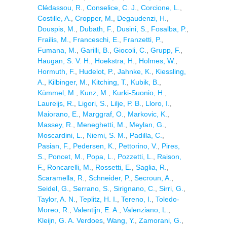
Clédassou, R.
,
Conselice, C. J.
,
Corcione, L.
,
Costille, A.
,
Cropper, M.
,
Degaudenzi, H.
,
Douspis, M.
,
Dubath, F.
,
Dusini, S.
,
Fosalba, P.
,
Frailis, M.
,
Franceschi, E.
,
Franzetti, P.
,
Fumana, M.
,
Garilli, B.
,
Giocoli, C.
,
Grupp, F.
,
Haugan, S. V. H.
,
Hoekstra, H.
,
Holmes, W.
,
Hormuth, F.
,
Hudelot, P.
,
Jahnke, K.
,
Kiessling,
A.
,
Kilbinger, M.
,
Kitching, T.
,
Kubik, B.
,
Kümmel, M.
,
Kunz, M.
,
Kurki-Suonio, H.
,
Laureijs, R.
,
Ligori, S.
,
Lilje, P. B.
,
Lloro, I.
,
Maiorano, E.
,
Marggraf, O.
,
Markovic, K.
,
Massey, R.
,
Meneghetti, M.
,
Meylan, G.
,
Moscardini, L.
,
Niemi, S. M.
,
Padilla, C.
,
Pasian, F.
,
Pedersen, K.
,
Pettorino, V.
,
Pires,
S.
,
Poncet, M.
,
Popa, L.
,
Pozzetti, L.
,
Raison,
F.
,
Roncarelli, M.
,
Rossetti, E.
,
Saglia, R.
,
Scaramella, R.
,
Schneider, P.
,
Secroun, A.
,
Seidel, G.
,
Serrano, S.
,
Sirignano, C.
,
Sirri, G.
,
Taylor, A. N.
,
Teplitz, H. I.
,
Tereno, I.
,
Toledo-
Moreo, R.
,
Valentijn, E. A.
,
Valenziano, L.
,
Kleijn, G. A. Verdoes
,
Wang, Y.
,
Zamorani, G.
,