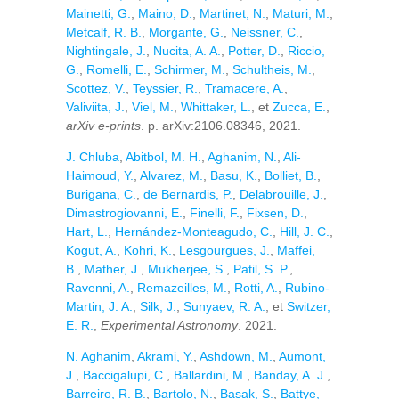
Mainetti, G.
,
Maino, D.
,
Martinet, N.
,
Maturi, M.
,
Metcalf, R. B.
,
Morgante, G.
,
Neissner, C.
,
Nightingale, J.
,
Nucita, A. A.
,
Potter, D.
,
Riccio,
G.
,
Romelli, E.
,
Schirmer, M.
,
Schultheis, M.
,
Scottez, V.
,
Teyssier, R.
,
Tramacere, A.
,
Valiviita, J.
,
Viel, M.
,
Whittaker, L.
, et
Zucca, E.
,
arXiv e-prints
. p. arXiv:2106.08346, 2021.
J. Chluba
,
Abitbol, M. H.
,
Aghanim, N.
,
Ali-
Haimoud, Y.
,
Alvarez, M.
,
Basu, K.
,
Bolliet, B.
,
Burigana, C.
,
de Bernardis, P.
,
Delabrouille, J.
,
Dimastrogiovanni, E.
,
Finelli, F.
,
Fixsen, D.
,
Hart, L.
,
Hernández-Monteagudo, C.
,
Hill, J. C.
,
Kogut, A.
,
Kohri, K.
,
Lesgourgues, J.
,
Maffei,
B.
,
Mather, J.
,
Mukherjee, S.
,
Patil, S. P.
,
Ravenni, A.
,
Remazeilles, M.
,
Rotti, A.
,
Rubino-
Martin, J. A.
,
Silk, J.
,
Sunyaev, R. A.
, et
Switzer,
E. R.
,
Experimental Astronomy
. 2021.
N. Aghanim
,
Akrami, Y.
,
Ashdown, M.
,
Aumont,
J.
,
Baccigalupi, C.
,
Ballardini, M.
,
Banday, A. J.
,
Barreiro, R. B.
,
Bartolo, N.
,
Basak, S.
,
Battye,