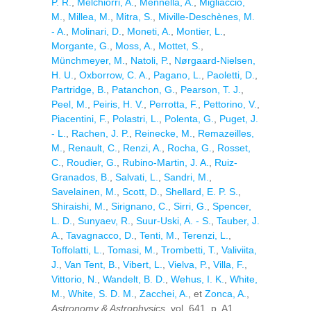
P. R.
,
Melchiorri, A.
,
Mennella, A.
,
Migliaccio,
M.
,
Millea, M.
,
Mitra, S.
,
Miville-Deschènes, M.
- A.
,
Molinari, D.
,
Moneti, A.
,
Montier, L.
,
Morgante, G.
,
Moss, A.
,
Mottet, S.
,
Münchmeyer, M.
,
Natoli, P.
,
Nørgaard-Nielsen,
H. U.
,
Oxborrow, C. A.
,
Pagano, L.
,
Paoletti, D.
,
Partridge, B.
,
Patanchon, G.
,
Pearson, T. J.
,
Peel, M.
,
Peiris, H. V.
,
Perrotta, F.
,
Pettorino, V.
,
Piacentini, F.
,
Polastri, L.
,
Polenta, G.
,
Puget, J.
- L.
,
Rachen, J. P.
,
Reinecke, M.
,
Remazeilles,
M.
,
Renault, C.
,
Renzi, A.
,
Rocha, G.
,
Rosset,
C.
,
Roudier, G.
,
Rubino-Martin, J. A.
,
Ruiz-
Granados, B.
,
Salvati, L.
,
Sandri, M.
,
Savelainen, M.
,
Scott, D.
,
Shellard, E. P. S.
,
Shiraishi, M.
,
Sirignano, C.
,
Sirri, G.
,
Spencer,
L. D.
,
Sunyaev, R.
,
Suur-Uski, A. - S.
,
Tauber, J.
A.
,
Tavagnacco, D.
,
Tenti, M.
,
Terenzi, L.
,
Toffolatti, L.
,
Tomasi, M.
,
Trombetti, T.
,
Valiviita,
J.
,
Van Tent, B.
,
Vibert, L.
,
Vielva, P.
,
Villa, F.
,
Vittorio, N.
,
Wandelt, B. D.
,
Wehus, I. K.
,
White,
M.
,
White, S. D. M.
,
Zacchei, A.
, et
Zonca, A.
,
Astronomy & Astrophysics
, vol. 641. p. A1,