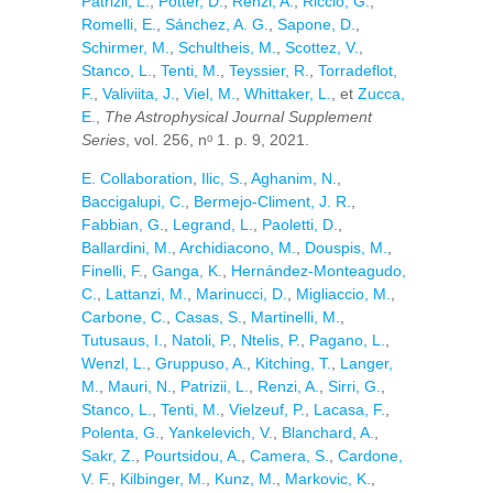
Patrizii, L.
,
Potter, D.
,
Renzi, A.
,
Riccio, G.
,
Romelli, E.
,
Sánchez, A. G.
,
Sapone, D.
,
Schirmer, M.
,
Schultheis, M.
,
Scottez, V.
,
Stanco, L.
,
Tenti, M.
,
Teyssier, R.
,
Torradeflot,
F.
,
Valiviita, J.
,
Viel, M.
,
Whittaker, L.
, et
Zucca,
E.
,
The Astrophysical Journal Supplement
Series
, vol. 256, nᵒ 1. p. 9, 2021.
E. Collaboration
,
Ilic, S.
,
Aghanim, N.
,
Baccigalupi, C.
,
Bermejo-Climent, J. R.
,
Fabbian, G.
,
Legrand, L.
,
Paoletti, D.
,
Ballardini, M.
,
Archidiacono, M.
,
Douspis, M.
,
Finelli, F.
,
Ganga, K.
,
Hernández-Monteagudo,
C.
,
Lattanzi, M.
,
Marinucci, D.
,
Migliaccio, M.
,
Carbone, C.
,
Casas, S.
,
Martinelli, M.
,
Tutusaus, I.
,
Natoli, P.
,
Ntelis, P.
,
Pagano, L.
,
Wenzl, L.
,
Gruppuso, A.
,
Kitching, T.
,
Langer,
M.
,
Mauri, N.
,
Patrizii, L.
,
Renzi, A.
,
Sirri, G.
,
Stanco, L.
,
Tenti, M.
,
Vielzeuf, P.
,
Lacasa, F.
,
Polenta, G.
,
Yankelevich, V.
,
Blanchard, A.
,
Sakr, Z.
,
Pourtsidou, A.
,
Camera, S.
,
Cardone,
V. F.
,
Kilbinger, M.
,
Kunz, M.
,
Markovic, K.
,