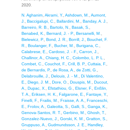
2020.
N. Aghanim
,
Akrami, Y.
,
Ashdown, M.
,
Aumont,
J.
,
Baccigalupi, C.
,
Ballardini, M.
,
Banday, A. J.
,
Barreiro, R. B.
,
Bartolo, N.
,
Basak, S.
,
Benabed, K.
,
Bernard, J. - P.
,
Bersanelli, M.
,
Bielewicz, P.
,
Bond, J. R.
,
Borrill, J.
,
Bouchet, F.
R.
,
Boulanger, F.
,
Bucher, M.
,
Burigana, C.
,
Calabrese, E.
,
Cardoso, J. - F.
,
Carron, J.
,
Challinor, A.
,
Chiang, H. C.
,
Colombo, L. P. L.
,
Combet, C.
,
Couchot, F.
,
Crill, B. P.
,
Cuttaia, F.
,
de Bernardis, P.
,
de Rosa, A.
,
de Zotti, G.
,
Delabrouille, J.
,
Delouis, J. - M.
,
Di Valentino,
E.
,
Diego, J. M.
,
Dore, O.
,
Douspis, M.
,
Ducout,
A.
,
Dupac, X.
,
Efstathiou, G.
,
Elsner, F.
,
Enßlin,
T. A.
,
Eriksen, H. K.
,
Falgarone, E.
,
Fantaye, Y.
,
Finelli, F.
,
Frailis, M.
,
Fraisse, A. A.
,
Franceschi,
E.
,
Frolov, A.
,
Galeotta, S.
,
Galli, S.
,
Ganga, K.
,
Genova-Santos, R. T.
,
Gerbino, M.
,
Ghosh, T.
,
Gonzalez-Nuevo, J.
,
Gorski, K. M.
,
Gratton, S.
,
Gruppuso, A.
,
Gudmundsson, J. E.
,
Handley,