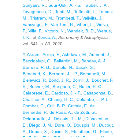
Sunyaev, R.
,
Suur-Uski, A. - S.
,
Tauber, J. A.
,
Tavagnacco, D.
,
Tenti, M.
,
Toffolatti, L.
,
Tomasi,
M.
,
Tristram, M.
,
Trombetti, T.
,
Valiviita, J.
,
Vansyngel, F.
,
Van Tent, B.
,
Vibert, L.
,
Vielva,
P.
,
Villa, F.
,
Vittorio, N.
,
Wandelt, B. D.
,
Wehus,
I. K.
, et
Zonca, A.
,
Astronomy & Astrophysics
,
vol. 641. p. A3, 2020.
Y. Akrami
,
Arroja, F.
,
Ashdown, M.
,
Aumont, J.
,
Baccigalupi, C.
,
Ballardini, M.
,
Banday, A. J.
,
Barreiro, R. B.
,
Bartolo, N.
,
Basak, S.
,
Benabed, K.
,
Bernard, J. - P.
,
Bersanelli, M.
,
Bielewicz, P.
,
Bond, J. R.
,
Borrill, J.
,
Bouchet, F.
R.
,
Bucher, M.
,
Burigana, C.
,
Butler, R. C.
,
Calabrese, E.
,
Cardoso, J. - F.
,
Casaponsa, B.
,
Challinor, A.
,
Chiang, H. C.
,
Colombo, L. P. L.
,
Combet, C.
,
Crill, B. P.
,
Cuttaia, F.
,
de
Bernardis, P.
,
de Rosa, A.
,
de Zotti, G.
,
Delabrouille, J.
,
Delouis, J. - M.
,
Di Valentino,
E.
,
Diego, J. M.
,
Dore, O.
,
Douspis, M.
,
Ducout,
A.
,
Dupac, X.
,
Dusini, S.
,
Efstathiou, G.
,
Elsner,