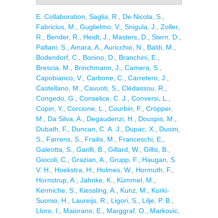
E. Collaboration
,
Saglia, R.
,
De Nicola, S.
,
Fabricius, M.
,
Guglielmo, V.
,
Snigula, J.
,
Zoller,
R.
,
Bender, R.
,
Heidt, J.
,
Masters, D.
,
Stern, D.
,
Paltani, S.
,
Amara, A.
,
Auricchio, N.
,
Baldi, M.
,
Bodendorf, C.
,
Bonino, D.
,
Branchini, E.
,
Brescia, M.
,
Brinchmann, J.
,
Camera, S.
,
Capobianco, V.
,
Carbone, C.
,
Carretero, J.
,
Castellano, M.
,
Cavuoti, S.
,
Clédassou, R.
,
Congedo, G.
,
Conselice, C. J.
,
Conversi, L.
,
Copin, Y.
,
Corcione, L.
,
Courbin, F.
,
Cropper,
M.
,
Da Silva, A.
,
Degaudenzi, H.
,
Douspis, M.
,
Dubath, F.
,
Duncan, C. A. J.
,
Dupac, X.
,
Dusini,
S.
,
Farrens, S.
,
Frailis, M.
,
Franceschi, E.
,
Galeotta, S.
,
Garilli, B.
,
Gillard, W.
,
Gillis, B.
,
Giocoli, C.
,
Grazian, A.
,
Grupp, F.
,
Haugan, S.
V. H.
,
Hoekstra, H.
,
Holmes, W.
,
Hormuth, F.
,
Hornstrup, A.
,
Jahnke, K.
,
Kümmel, M.
,
Kermiche, S.
,
Kiessling, A.
,
Kunz, M.
,
Kurki-
Suonio, H.
,
Laureijs, R.
,
Ligori, S.
,
Lilje, P. B.
,
Lloro, I.
,
Maiorano, E.
,
Marggraf, O.
,
Markovic,