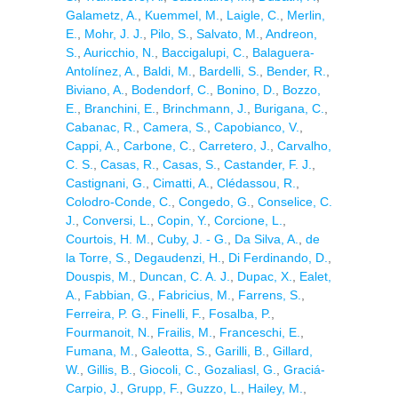
Galametz, A.
,
Kuemmel, M.
,
Laigle, C.
,
Merlin,
E.
,
Mohr, J. J.
,
Pilo, S.
,
Salvato, M.
,
Andreon,
S.
,
Auricchio, N.
,
Baccigalupi, C.
,
Balaguera-
Antolínez, A.
,
Baldi, M.
,
Bardelli, S.
,
Bender, R.
,
Biviano, A.
,
Bodendorf, C.
,
Bonino, D.
,
Bozzo,
E.
,
Branchini, E.
,
Brinchmann, J.
,
Burigana, C.
,
Cabanac, R.
,
Camera, S.
,
Capobianco, V.
,
Cappi, A.
,
Carbone, C.
,
Carretero, J.
,
Carvalho,
C. S.
,
Casas, R.
,
Casas, S.
,
Castander, F. J.
,
Castignani, G.
,
Cimatti, A.
,
Clédassou, R.
,
Colodro-Conde, C.
,
Congedo, G.
,
Conselice, C.
J.
,
Conversi, L.
,
Copin, Y.
,
Corcione, L.
,
Courtois, H. M.
,
Cuby, J. - G.
,
Da Silva, A.
,
de
la Torre, S.
,
Degaudenzi, H.
,
Di Ferdinando, D.
,
Douspis, M.
,
Duncan, C. A. J.
,
Dupac, X.
,
Ealet,
A.
,
Fabbian, G.
,
Fabricius, M.
,
Farrens, S.
,
Ferreira, P. G.
,
Finelli, F.
,
Fosalba, P.
,
Fourmanoit, N.
,
Frailis, M.
,
Franceschi, E.
,
Fumana, M.
,
Galeotta, S.
,
Garilli, B.
,
Gillard,
W.
,
Gillis, B.
,
Giocoli, C.
,
Gozaliasl, G.
,
Graciá-
Carpio, J.
,
Grupp, F.
,
Guzzo, L.
,
Hailey, M.
,