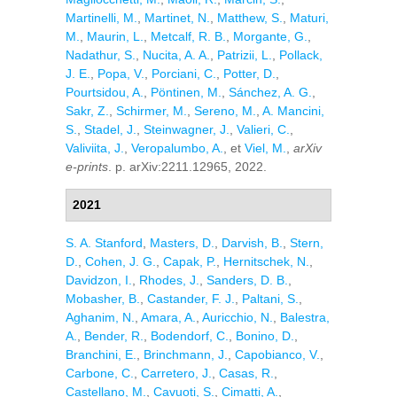
Martinelli, M.
,
Martinet, N.
,
Matthew, S.
,
Maturi,
M.
,
Maurin, L.
,
Metcalf, R. B.
,
Morgante, G.
,
Nadathur, S.
,
Nucita, A. A.
,
Patrizii, L.
,
Pollack,
J. E.
,
Popa, V.
,
Porciani, C.
,
Potter, D.
,
Pourtsidou, A.
,
Pöntinen, M.
,
Sánchez, A. G.
,
Sakr, Z.
,
Schirmer, M.
,
Sereno, M.
,
A. Mancini,
S.
,
Stadel, J.
,
Steinwagner, J.
,
Valieri, C.
,
Valiviita, J.
,
Veropalumbo, A.
, et
Viel, M.
,
arXiv
e-prints
. p. arXiv:2211.12965, 2022.
2021
S. A. Stanford
,
Masters, D.
,
Darvish, B.
,
Stern,
D.
,
Cohen, J. G.
,
Capak, P.
,
Hernitschek, N.
,
Davidzon, I.
,
Rhodes, J.
,
Sanders, D. B.
,
Mobasher, B.
,
Castander, F. J.
,
Paltani, S.
,
Aghanim, N.
,
Amara, A.
,
Auricchio, N.
,
Balestra,
A.
,
Bender, R.
,
Bodendorf, C.
,
Bonino, D.
,
Branchini, E.
,
Brinchmann, J.
,
Capobianco, V.
,
Carbone, C.
,
Carretero, J.
,
Casas, R.
,
Castellano, M.
,
Cavuoti, S.
,
Cimatti, A.
,