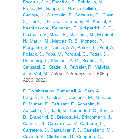
Escartin, J. A.
,
Escoffier, S.
,
Fabricius, M.
,
Farina, M.
,
Ganga, K.
,
García-Bellido, J.
,
George, K.
,
Giacomini, F.
,
Gozaliasl, G.
,
Gwyn,
S.
,
Hook, I.
,
Huertas-Company, M.
,
Kansal, V.
,
Kashlinsky, A.
,
Keihanen, E.
,
Kirkpatrick, C. C.
,
Lindholm, V.
,
Maoli, R.
,
Martinelli, M.
,
Martinet,
N.
,
Maturi, M.
,
Metcalf, R. B.
,
Monaco, P.
,
Morgante, G.
,
Nucita, A. A.
,
Patrizii, L.
,
Peel, A.
,
Pollack, J.
,
Popa, V.
,
Porciani, C.
,
Potter, D.
,
Reimberg, P.
,
Sánchez, A. G.
,
Scottez, V.
,
Sefusatti, E.
,
Stadel, J.
,
Teyssier, R.
,
Valiviita,
J.
, et
Viel, M.
,
Astron. Astrophys.
, vol. 666. p.
A200, 2022.
E. Collaboration
,
Fumagalli, A.
,
Saro, A.
,
Borgani, S.
,
Castro, T.
,
Costanzi, M.
,
Monaco,
P.
,
Munari, E.
,
Sefusatti, E.
,
Aghanim, N.
,
Auricchio, N.
,
Baldi, M.
,
Bodendorf, C.
,
Bonino,
D.
,
Branchini, E.
,
Brescia, M.
,
Brinchmann, J.
,
Camera, S.
,
Capobianco, V.
,
Carbone, C.
,
Carretero, J.
,
Castander, F. J.
,
Castellano, M.
,
Cavuoti, S.
,
Clédassou, R.
,
Congedo, G.
,