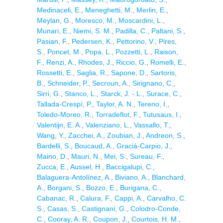
Medinaceli, E.
,
Meneghetti, M.
,
Merlin, E.
,
Meylan, G.
,
Moresco, M.
,
Moscardini, L.
,
Munari, E.
,
Niemi, S. M.
,
Padilla, C.
,
Paltani, S.
,
Pasian, F.
,
Pedersen, K.
,
Pettorino, V.
,
Pires,
S.
,
Poncet, M.
,
Popa, L.
,
Pozzetti, L.
,
Raison,
F.
,
Renzi, A.
,
Rhodes, J.
,
Riccio, G.
,
Romelli, E.
,
Rossetti, E.
,
Saglia, R.
,
Sapone, D.
,
Sartoris,
B.
,
Schneider, P.
,
Secroun, A.
,
Sirignano, C.
,
Sirri, G.
,
Stanco, L.
,
Starck, J. - L.
,
Surace, C.
,
Tallada-Crespí, P.
,
Taylor, A. N.
,
Tereno, I.
,
Toledo-Moreo, R.
,
Torradeflot, F.
,
Tutusaus, I.
,
Valentijn, E. A.
,
Valenziano, L.
,
Vassallo, T.
,
Wang, Y.
,
Zacchei, A.
,
Zoubian, J.
,
Andreon, S.
,
Bardelli, S.
,
Boucaud, A.
,
Graciá-Carpio, J.
,
Maino, D.
,
Mauri, N.
,
Mei, S.
,
Sureau, F.
,
Zucca, E.
,
Aussel, H.
,
Baccigalupi, C.
,
Balaguera-Antolínez, A.
,
Biviano, A.
,
Blanchard,
A.
,
Borgani, S.
,
Bozzo, E.
,
Burigana, C.
,
Cabanac, R.
,
Calura, F.
,
Cappi, A.
,
Carvalho, C.
S.
,
Casas, S.
,
Castignani, G.
,
Colodro-Conde,
C.
,
Cooray, A. R.
,
Coupon, J.
,
Courtois, H. M.
,