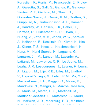
Forastieri, F.
,
Frailis, M.
,
Franceschi, E.
,
Frolov,
A.
,
Galeotta, S.
,
Galli, S.
,
Ganga, K.
,
Genova-
Santos, R. T.
,
Gerbino, M.
,
Ghosh, T.
,
Gonzalez-Nuevo, J.
,
Gorski, K. M.
,
Gratton, S.
,
Gruppuso, A.
,
Gudmundsson, J. E.
,
Hamann,
J.
,
Handley, W.
,
Hansen, F. K.
,
Helou, G.
,
Herranz, D.
,
Hildebrandt, S. R.
,
Hivon, E.
,
Huang, Z.
,
Jaffe, A. H.
,
Jones, W. C.
,
Karakci,
A.
,
Keihanen, E.
,
Keskitalo, R.
,
Kiiveri, K.
,
Kim,
J.
,
Kisner, T. S.
,
Knox, L.
,
Krachmalnicoff, N.
,
Kunz, M.
,
Kurki-Suonio, H.
,
Lagache, G.
,
Lamarre, J. - M.
,
Langer, M.
,
Lasenby, A.
,
Lattanzi, M.
,
Lawrence, C. R.
,
Le Jeune, M.
,
Leahy, J. P.
,
Lesgourgues, J.
,
Levrier, F.
,
Lewis,
A.
,
Liguori, M.
,
Lilje, P. B.
,
Lilley, M.
,
Lindholm,
V.
,
Lopez-Caniego, M.
,
Lubin, P. M.
,
Ma, Y. - Z.
,
Macias-Perez, J. F.
,
Maggio, G.
,
Maino, D.
,
Mandolesi, N.
,
Mangilli, A.
,
Marcos-Caballero,
A.
,
Maris, M.
,
Martin, P. G.
,
Martinelli, M.
,
Martinez-Gonzalez, E.
,
Matarrese, S.
,
Mauri,
N.
,
McEwen, J. D.
,
Meerburg, P. D.
,
Meinhold,