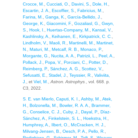
Crocce, M.
,
Cucciati, O.
,
Davini, S.
,
Dole, H.
,
Escartin, J. A.
,
Escoffier, S.
,
Fabricius, M.
,
Farina, M.
,
Ganga, K.
,
García-Bellido, J.
,
George, K.
,
Giacomini, F.
,
Gozaliasl, G.
,
Gwyn,
S.
,
Hook, I.
,
Huertas-Company, M.
,
Kansal, V.
,
Kashlinsky, A.
,
Keihanen, E.
,
Kirkpatrick, C. C.
,
Lindholm, V.
,
Maoli, R.
,
Martinelli, M.
,
Martinet,
N.
,
Maturi, M.
,
Metcalf, R. B.
,
Monaco, P.
,
Morgante, G.
,
Nucita, A. A.
,
Patrizii, L.
,
Peel, A.
,
Pollack, J.
,
Popa, V.
,
Porciani, C.
,
Potter, D.
,
Reimberg, P.
,
Sánchez, A. G.
,
Scottez, V.
,
Sefusatti, E.
,
Stadel, J.
,
Teyssier, R.
,
Valiviita,
J.
, et
Viel, M.
,
Astron. Astrophys.
, vol. 668. p.
C3, 2022.
S. E. van Mierlo
,
Caputi, K. I.
,
Ashby, M.
,
Atek,
H.
,
Bolzonella, M.
,
Bowler, R. A. A.
,
Brammer,
G.
,
Conselice, C. J.
,
Cuby, J.
,
Dayal, P.
,
Díaz-
Sánchez, A.
,
Finkelstein, S. L.
,
Hoekstra, H.
,
Humphrey, A.
,
Ilbert, O.
,
McCracken, H. J.
,
Milvang-Jensen, B.
,
Oesch, P. A.
,
Pello, R.
,
Rodighiero, G.
,
Schirmer, M.
,
Toft, S.
,
Weaver,