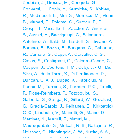
Zoubian, J.
,
Brescia, M.
,
Congedo, G.
,
Conversi, L.
,
Copin, Y.
,
Kermiche, S.
,
Kohley,
R.
,
Medinaceli, E.
,
Mei, S.
,
Moresco, M.
,
Morin,
B.
,
Munari, E.
,
Polenta, G.
,
Sureau, F.
,
P.
Crespí, T.
,
Vassallo, T.
,
Zacchei, A.
,
Andreon,
S.
,
Aussel, H.
,
Baccigalupi, C.
,
Balaguera-
Antolínez, A.
,
Baldi, M.
,
Bardelli, S.
,
Biviano, A.
,
Borsato, E.
,
Bozzo, E.
,
Burigana, C.
,
Cabanac,
R.
,
Camera, S.
,
Cappi, A.
,
Carvalho, C. S.
,
Casas, S.
,
Castignani, G.
,
Colodro-Conde, C.
,
Coupon, J.
,
Courtois, H. M.
,
Cuby, J. - G.
,
Da
Silva, A.
,
de la Torre, S.
,
Di Ferdinando, D.
,
Duncan, C. A. J.
,
Dupac, X.
,
Fabricius, M.
,
Farina, M.
,
Farrens, S.
,
Ferreira, P. G.
,
Finelli,
F.
,
Flose-Reimberg, P.
,
Fotopoulou, S.
,
Galeotta, S.
,
Ganga, K.
,
Gillard, W.
,
Gozaliasl,
G.
,
Graciá-Carpio, J.
,
Keihanen, E.
,
Kirkpatrick,
C. C.
,
Lindholm, V.
,
Mainetti, G.
,
Maino, D.
,
Martinet, N.
,
Marulli, F.
,
Maturi, M.
,
Maurogordato, S.
,
Metcalf, R. B.
,
Nakajima, R.
,
Neissner, C.
,
Nightingale, J. W.
,
Nucita, A. A.
,