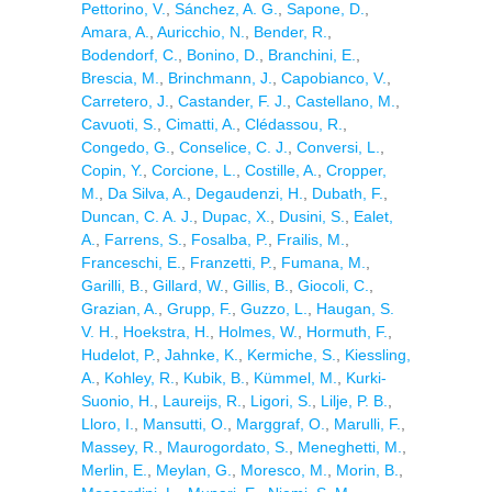
Pettorino, V.
,
Sánchez, A. G.
,
Sapone, D.
,
Amara, A.
,
Auricchio, N.
,
Bender, R.
,
Bodendorf, C.
,
Bonino, D.
,
Branchini, E.
,
Brescia, M.
,
Brinchmann, J.
,
Capobianco, V.
,
Carretero, J.
,
Castander, F. J.
,
Castellano, M.
,
Cavuoti, S.
,
Cimatti, A.
,
Clédassou, R.
,
Congedo, G.
,
Conselice, C. J.
,
Conversi, L.
,
Copin, Y.
,
Corcione, L.
,
Costille, A.
,
Cropper,
M.
,
Da Silva, A.
,
Degaudenzi, H.
,
Dubath, F.
,
Duncan, C. A. J.
,
Dupac, X.
,
Dusini, S.
,
Ealet,
A.
,
Farrens, S.
,
Fosalba, P.
,
Frailis, M.
,
Franceschi, E.
,
Franzetti, P.
,
Fumana, M.
,
Garilli, B.
,
Gillard, W.
,
Gillis, B.
,
Giocoli, C.
,
Grazian, A.
,
Grupp, F.
,
Guzzo, L.
,
Haugan, S.
V. H.
,
Hoekstra, H.
,
Holmes, W.
,
Hormuth, F.
,
Hudelot, P.
,
Jahnke, K.
,
Kermiche, S.
,
Kiessling,
A.
,
Kohley, R.
,
Kubik, B.
,
Kümmel, M.
,
Kurki-
Suonio, H.
,
Laureijs, R.
,
Ligori, S.
,
Lilje, P. B.
,
Lloro, I.
,
Mansutti, O.
,
Marggraf, O.
,
Marulli, F.
,
Massey, R.
,
Maurogordato, S.
,
Meneghetti, M.
,
Merlin, E.
,
Meylan, G.
,
Moresco, M.
,
Morin, B.
,