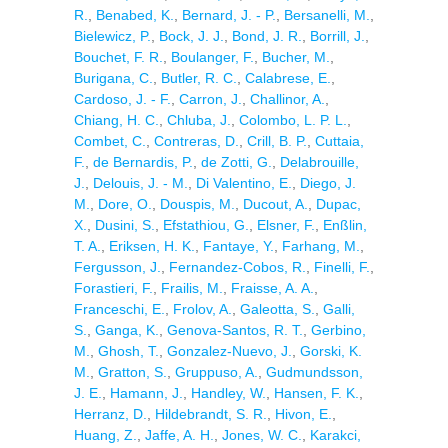
R.
,
Benabed, K.
,
Bernard, J. - P.
,
Bersanelli, M.
,
Bielewicz, P.
,
Bock, J. J.
,
Bond, J. R.
,
Borrill, J.
,
Bouchet, F. R.
,
Boulanger, F.
,
Bucher, M.
,
Burigana, C.
,
Butler, R. C.
,
Calabrese, E.
,
Cardoso, J. - F.
,
Carron, J.
,
Challinor, A.
,
Chiang, H. C.
,
Chluba, J.
,
Colombo, L. P. L.
,
Combet, C.
,
Contreras, D.
,
Crill, B. P.
,
Cuttaia,
F.
,
de Bernardis, P.
,
de Zotti, G.
,
Delabrouille,
J.
,
Delouis, J. - M.
,
Di Valentino, E.
,
Diego, J.
M.
,
Dore, O.
,
Douspis, M.
,
Ducout, A.
,
Dupac,
X.
,
Dusini, S.
,
Efstathiou, G.
,
Elsner, F.
,
Enßlin,
T. A.
,
Eriksen, H. K.
,
Fantaye, Y.
,
Farhang, M.
,
Fergusson, J.
,
Fernandez-Cobos, R.
,
Finelli, F.
,
Forastieri, F.
,
Frailis, M.
,
Fraisse, A. A.
,
Franceschi, E.
,
Frolov, A.
,
Galeotta, S.
,
Galli,
S.
,
Ganga, K.
,
Genova-Santos, R. T.
,
Gerbino,
M.
,
Ghosh, T.
,
Gonzalez-Nuevo, J.
,
Gorski, K.
M.
,
Gratton, S.
,
Gruppuso, A.
,
Gudmundsson,
J. E.
,
Hamann, J.
,
Handley, W.
,
Hansen, F. K.
,
Herranz, D.
,
Hildebrandt, S. R.
,
Hivon, E.
,
Huang, Z.
,
Jaffe, A. H.
,
Jones, W. C.
,
Karakci,