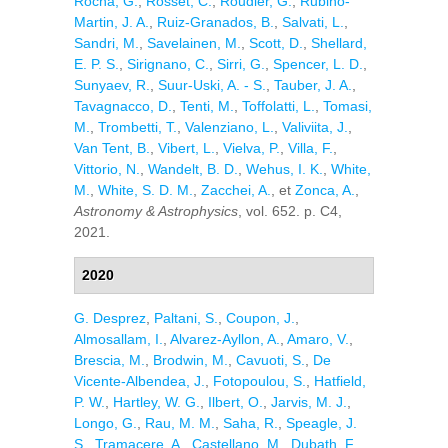
Rocha, G.
,
Rosset, C.
,
Roudier, G.
,
Rubino-
Martin, J. A.
,
Ruiz-Granados, B.
,
Salvati, L.
,
Sandri, M.
,
Savelainen, M.
,
Scott, D.
,
Shellard,
E. P. S.
,
Sirignano, C.
,
Sirri, G.
,
Spencer, L. D.
,
Sunyaev, R.
,
Suur-Uski, A. - S.
,
Tauber, J. A.
,
Tavagnacco, D.
,
Tenti, M.
,
Toffolatti, L.
,
Tomasi,
M.
,
Trombetti, T.
,
Valenziano, L.
,
Valiviita, J.
,
Van Tent, B.
,
Vibert, L.
,
Vielva, P.
,
Villa, F.
,
Vittorio, N.
,
Wandelt, B. D.
,
Wehus, I. K.
,
White,
M.
,
White, S. D. M.
,
Zacchei, A.
, et
Zonca, A.
,
Astronomy & Astrophysics
, vol. 652. p. C4,
2021.
2020
G. Desprez
,
Paltani, S.
,
Coupon, J.
,
Almosallam, I.
,
Alvarez-Ayllon, A.
,
Amaro, V.
,
Brescia, M.
,
Brodwin, M.
,
Cavuoti, S.
,
De
Vicente-Albendea, J.
,
Fotopoulou, S.
,
Hatfield,
P. W.
,
Hartley, W. G.
,
Ilbert, O.
,
Jarvis, M. J.
,
Longo, G.
,
Rau, M. M.
,
Saha, R.
,
Speagle, J.
S.
,
Tramacere, A.
,
Castellano, M.
,
Dubath, F.
,