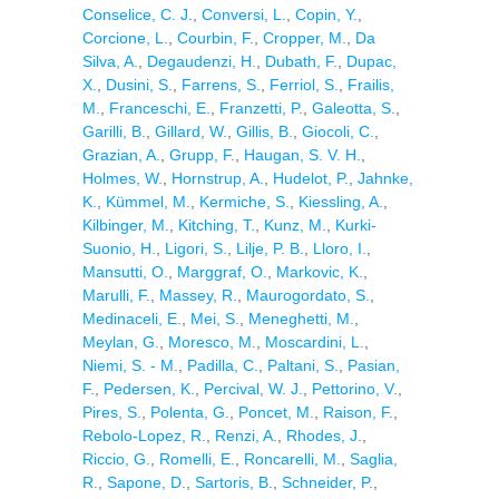
Conselice, C. J.
,
Conversi, L.
,
Copin, Y.
,
Corcione, L.
,
Courbin, F.
,
Cropper, M.
,
Da
Silva, A.
,
Degaudenzi, H.
,
Dubath, F.
,
Dupac,
X.
,
Dusini, S.
,
Farrens, S.
,
Ferriol, S.
,
Frailis,
M.
,
Franceschi, E.
,
Franzetti, P.
,
Galeotta, S.
,
Garilli, B.
,
Gillard, W.
,
Gillis, B.
,
Giocoli, C.
,
Grazian, A.
,
Grupp, F.
,
Haugan, S. V. H.
,
Holmes, W.
,
Hornstrup, A.
,
Hudelot, P.
,
Jahnke,
K.
,
Kümmel, M.
,
Kermiche, S.
,
Kiessling, A.
,
Kilbinger, M.
,
Kitching, T.
,
Kunz, M.
,
Kurki-
Suonio, H.
,
Ligori, S.
,
Lilje, P. B.
,
Lloro, I.
,
Mansutti, O.
,
Marggraf, O.
,
Markovic, K.
,
Marulli, F.
,
Massey, R.
,
Maurogordato, S.
,
Medinaceli, E.
,
Mei, S.
,
Meneghetti, M.
,
Meylan, G.
,
Moresco, M.
,
Moscardini, L.
,
Niemi, S. - M.
,
Padilla, C.
,
Paltani, S.
,
Pasian,
F.
,
Pedersen, K.
,
Percival, W. J.
,
Pettorino, V.
,
Pires, S.
,
Polenta, G.
,
Poncet, M.
,
Raison, F.
,
Rebolo-Lopez, R.
,
Renzi, A.
,
Rhodes, J.
,
Riccio, G.
,
Romelli, E.
,
Roncarelli, M.
,
Saglia,
R.
,
Sapone, D.
,
Sartoris, B.
,
Schneider, P.
,