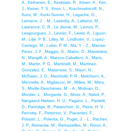
A.
,
Keihanen, E.
,
Keskitalo, R.
,
Kiiveri, K.
,
Kim,
J.
,
Kisner, T. S.
,
Knox, L.
,
Krachmalnicoff, N.
,
Kunz, M.
,
Kurki-Suonio, H.
,
Lagache, G.
,
Lamarre, J. - M.
,
Lasenby, A.
,
Lattanzi, M.
,
Lawrence, C. R.
,
Le Jeune, M.
,
Lemos, P.
,
Lesgourgues, J.
,
Levrier, F.
,
Lewis, A.
,
Liguori,
M.
,
Lilje, P. B.
,
Lilley, M.
,
Lindholm, V.
,
Lopez-
Caniego, M.
,
Lubin, P. M.
,
Ma, Y. - Z.
,
Macias-
Perez, J. F.
,
Maggio, G.
,
Maino, D.
,
Mandolesi,
N.
,
Mangilli, A.
,
Marcos-Caballero, A.
,
Maris,
M.
,
Martin, P. G.
,
Martinelli, M.
,
Martinez-
Gonzalez, E.
,
Matarrese, S.
,
Mauri, N.
,
McEwen, J. D.
,
Meinhold, P. R.
,
Melchiorri, A.
,
Mennella, A.
,
Migliaccio, M.
,
Millea, M.
,
Mitra,
S.
,
Miville-Deschènes, M. - A.
,
Molinari, D.
,
Montier, L.
,
Morgante, G.
,
Moss, A.
,
Natoli, P.
,
Nørgaard-Nielsen, H. U.
,
Pagano, L.
,
Paoletti,
D.
,
Partridge, B.
,
Patanchon, G.
,
Peiris, H. V.
,
Perrotta, F.
,
Pettorino, V.
,
Piacentini, F.
,
Polastri, L.
,
Polenta, G.
,
Puget, J. - L.
,
Rachen,
J. P.
,
Reinecke, M.
,
Remazeilles, M.
,
Renzi, A.
,