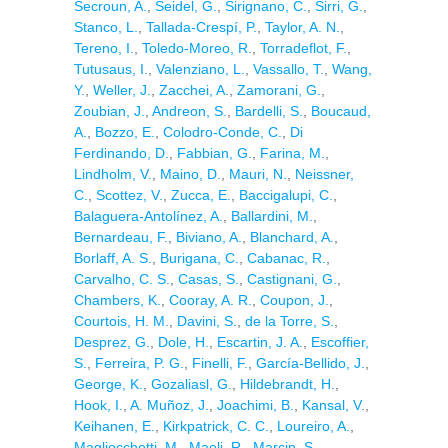
Secroun, A.
,
Seidel, G.
,
Sirignano, C.
,
Sirri, G.
,
Stanco, L.
,
Tallada-Crespí, P.
,
Taylor, A. N.
,
Tereno, I.
,
Toledo-Moreo, R.
,
Torradeflot, F.
,
Tutusaus, I.
,
Valenziano, L.
,
Vassallo, T.
,
Wang,
Y.
,
Weller, J.
,
Zacchei, A.
,
Zamorani, G.
,
Zoubian, J.
,
Andreon, S.
,
Bardelli, S.
,
Boucaud,
A.
,
Bozzo, E.
,
Colodro-Conde, C.
,
Di
Ferdinando, D.
,
Fabbian, G.
,
Farina, M.
,
Lindholm, V.
,
Maino, D.
,
Mauri, N.
,
Neissner,
C.
,
Scottez, V.
,
Zucca, E.
,
Baccigalupi, C.
,
Balaguera-Antolínez, A.
,
Ballardini, M.
,
Bernardeau, F.
,
Biviano, A.
,
Blanchard, A.
,
Borlaff, A. S.
,
Burigana, C.
,
Cabanac, R.
,
Carvalho, C. S.
,
Casas, S.
,
Castignani, G.
,
Chambers, K.
,
Cooray, A. R.
,
Coupon, J.
,
Courtois, H. M.
,
Davini, S.
,
de la Torre, S.
,
Desprez, G.
,
Dole, H.
,
Escartin, J. A.
,
Escoffier,
S.
,
Ferreira, P. G.
,
Finelli, F.
,
García-Bellido, J.
,
George, K.
,
Gozaliasl, G.
,
Hildebrandt, H.
,
Hook, I.
,
A. Muñoz, J.
,
Joachimi, B.
,
Kansal, V.
,
Keihanen, E.
,
Kirkpatrick, C. C.
,
Loureiro, A.
,
Magliocchetti, M.
,
Maoli, R.
,
Marcin, S.
,