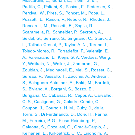
Moscardini, L.
,
Munari, E.
,
Niemi, S. M.
,
Padilla, C.
,
Paltani, S.
,
Pasian, F.
,
Pedersen, K.
,
Percival, W.
,
Pires, S.
,
Poncet, M.
,
Popa, L.
,
Pozzetti, L.
,
Raison, F.
,
Rebolo, R.
,
Rhodes, J.
,
Roncarelli, M.
,
Rossetti, E.
,
Saglia, R.
,
Scaramella, R.
,
Schneider, P.
,
Secroun, A.
,
Seidel, G.
,
Serrano, S.
,
Sirignano, C.
,
Starck, J.
L.
,
Tallada-Crespí, P.
,
Taylor, A. N.
,
Tereno, I.
,
Toledo-Moreo, R.
,
Torradeflot, F.
,
Valentijn, E.
A.
,
Valenziano, L.
,
Kleijn, G. A. Verdoes
,
Wang,
Y.
,
Welikala, N.
,
Weller, J.
,
Zamorani, G.
,
Zoubian, J.
,
Medinaceli, E.
,
Mei, S.
,
Rosset, C.
,
Sureau, F.
,
Vassallo, T.
,
Zacchei, A.
,
Andreon,
S.
,
Balaguera-Antolínez, A.
,
Baldi, M.
,
Bardelli,
S.
,
Biviano, A.
,
Borgani, S.
,
Bozzo, E.
,
Burigana, C.
,
Cabanac, R.
,
Cappi, A.
,
Carvalho,
C. S.
,
Castignani, G.
,
Colodro-Conde, C.
,
Coupon, J.
,
Courtois, H. M.
,
Cuby, J.
,
de la
Torre, S.
,
Di Ferdinando, D.
,
Dole, H.
,
Farina,
M.
,
Ferreira, P. G.
,
Flose-Reimberg, P.
,
Galeotta, S.
,
Gozaliasl, G.
,
Graciá-Carpio, J.
,
Keihanen, E.
,
Kirkpatrick, C. C.
,
Lindholm, V.
,