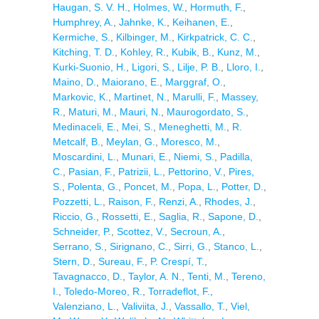
Haugan, S. V. H.
,
Holmes, W.
,
Hormuth, F.
,
Humphrey, A.
,
Jahnke, K.
,
Keihanen, E.
,
Kermiche, S.
,
Kilbinger, M.
,
Kirkpatrick, C. C.
,
Kitching, T. D.
,
Kohley, R.
,
Kubik, B.
,
Kunz, M.
,
Kurki-Suonio, H.
,
Ligori, S.
,
Lilje, P. B.
,
Lloro, I.
,
Maino, D.
,
Maiorano, E.
,
Marggraf, O.
,
Markovic, K.
,
Martinet, N.
,
Marulli, F.
,
Massey,
R.
,
Maturi, M.
,
Mauri, N.
,
Maurogordato, S.
,
Medinaceli, E.
,
Mei, S.
,
Meneghetti, M.
,
R.
Metcalf, B.
,
Meylan, G.
,
Moresco, M.
,
Moscardini, L.
,
Munari, E.
,
Niemi, S.
,
Padilla,
C.
,
Pasian, F.
,
Patrizii, L.
,
Pettorino, V.
,
Pires,
S.
,
Polenta, G.
,
Poncet, M.
,
Popa, L.
,
Potter, D.
,
Pozzetti, L.
,
Raison, F.
,
Renzi, A.
,
Rhodes, J.
,
Riccio, G.
,
Rossetti, E.
,
Saglia, R.
,
Sapone, D.
,
Schneider, P.
,
Scottez, V.
,
Secroun, A.
,
Serrano, S.
,
Sirignano, C.
,
Sirri, G.
,
Stanco, L.
,
Stern, D.
,
Sureau, F.
,
P. Crespí, T.
,
Tavagnacco, D.
,
Taylor, A. N.
,
Tenti, M.
,
Tereno,
I.
,
Toledo-Moreo, R.
,
Torradeflot, F.
,
Valenziano, L.
,
Valiviita, J.
,
Vassallo, T.
,
Viel,