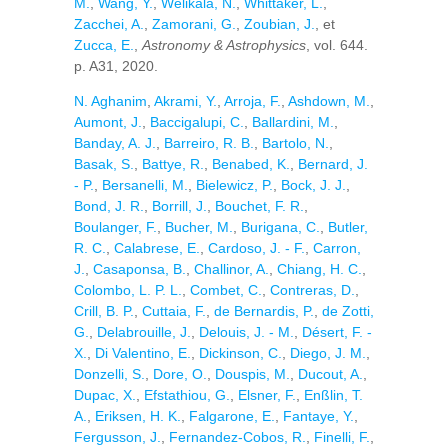
M.
,
Wang, Y.
,
Welikala, N.
,
Whittaker, L.
,
Zacchei, A.
,
Zamorani, G.
,
Zoubian, J.
, et
Zucca, E.
,
Astronomy & Astrophysics
, vol. 644.
p. A31, 2020.
N. Aghanim
,
Akrami, Y.
,
Arroja, F.
,
Ashdown, M.
,
Aumont, J.
,
Baccigalupi, C.
,
Ballardini, M.
,
Banday, A. J.
,
Barreiro, R. B.
,
Bartolo, N.
,
Basak, S.
,
Battye, R.
,
Benabed, K.
,
Bernard, J.
- P.
,
Bersanelli, M.
,
Bielewicz, P.
,
Bock, J. J.
,
Bond, J. R.
,
Borrill, J.
,
Bouchet, F. R.
,
Boulanger, F.
,
Bucher, M.
,
Burigana, C.
,
Butler,
R. C.
,
Calabrese, E.
,
Cardoso, J. - F.
,
Carron,
J.
,
Casaponsa, B.
,
Challinor, A.
,
Chiang, H. C.
,
Colombo, L. P. L.
,
Combet, C.
,
Contreras, D.
,
Crill, B. P.
,
Cuttaia, F.
,
de Bernardis, P.
,
de Zotti,
G.
,
Delabrouille, J.
,
Delouis, J. - M.
,
Désert, F. -
X.
,
Di Valentino, E.
,
Dickinson, C.
,
Diego, J. M.
,
Donzelli, S.
,
Dore, O.
,
Douspis, M.
,
Ducout, A.
,
Dupac, X.
,
Efstathiou, G.
,
Elsner, F.
,
Enßlin, T.
A.
,
Eriksen, H. K.
,
Falgarone, E.
,
Fantaye, Y.
,
Fergusson, J.
,
Fernandez-Cobos, R.
,
Finelli, F.
,