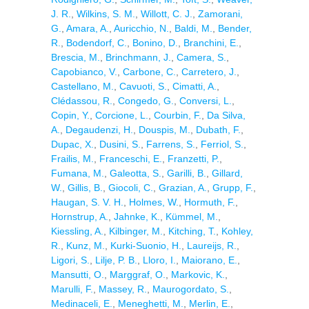
J. R.
,
Wilkins, S. M.
,
Willott, C. J.
,
Zamorani,
G.
,
Amara, A.
,
Auricchio, N.
,
Baldi, M.
,
Bender,
R.
,
Bodendorf, C.
,
Bonino, D.
,
Branchini, E.
,
Brescia, M.
,
Brinchmann, J.
,
Camera, S.
,
Capobianco, V.
,
Carbone, C.
,
Carretero, J.
,
Castellano, M.
,
Cavuoti, S.
,
Cimatti, A.
,
Clédassou, R.
,
Congedo, G.
,
Conversi, L.
,
Copin, Y.
,
Corcione, L.
,
Courbin, F.
,
Da Silva,
A.
,
Degaudenzi, H.
,
Douspis, M.
,
Dubath, F.
,
Dupac, X.
,
Dusini, S.
,
Farrens, S.
,
Ferriol, S.
,
Frailis, M.
,
Franceschi, E.
,
Franzetti, P.
,
Fumana, M.
,
Galeotta, S.
,
Garilli, B.
,
Gillard,
W.
,
Gillis, B.
,
Giocoli, C.
,
Grazian, A.
,
Grupp, F.
,
Haugan, S. V. H.
,
Holmes, W.
,
Hormuth, F.
,
Hornstrup, A.
,
Jahnke, K.
,
Kümmel, M.
,
Kiessling, A.
,
Kilbinger, M.
,
Kitching, T.
,
Kohley,
R.
,
Kunz, M.
,
Kurki-Suonio, H.
,
Laureijs, R.
,
Ligori, S.
,
Lilje, P. B.
,
Lloro, I.
,
Maiorano, E.
,
Mansutti, O.
,
Marggraf, O.
,
Markovic, K.
,
Marulli, F.
,
Massey, R.
,
Maurogordato, S.
,
Medinaceli, E.
,
Meneghetti, M.
,
Merlin, E.
,