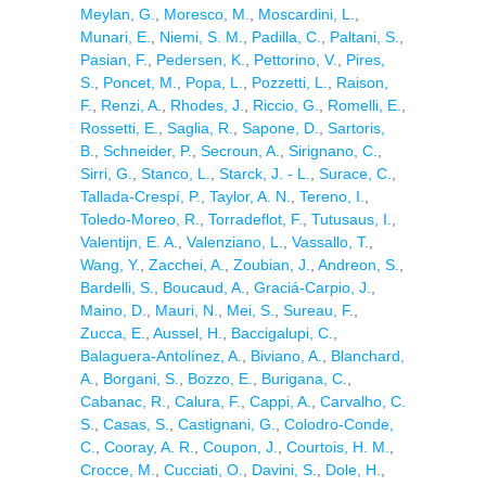
Meylan, G.
,
Moresco, M.
,
Moscardini, L.
,
Munari, E.
,
Niemi, S. M.
,
Padilla, C.
,
Paltani, S.
,
Pasian, F.
,
Pedersen, K.
,
Pettorino, V.
,
Pires,
S.
,
Poncet, M.
,
Popa, L.
,
Pozzetti, L.
,
Raison,
F.
,
Renzi, A.
,
Rhodes, J.
,
Riccio, G.
,
Romelli, E.
,
Rossetti, E.
,
Saglia, R.
,
Sapone, D.
,
Sartoris,
B.
,
Schneider, P.
,
Secroun, A.
,
Sirignano, C.
,
Sirri, G.
,
Stanco, L.
,
Starck, J. - L.
,
Surace, C.
,
Tallada-Crespí, P.
,
Taylor, A. N.
,
Tereno, I.
,
Toledo-Moreo, R.
,
Torradeflot, F.
,
Tutusaus, I.
,
Valentijn, E. A.
,
Valenziano, L.
,
Vassallo, T.
,
Wang, Y.
,
Zacchei, A.
,
Zoubian, J.
,
Andreon, S.
,
Bardelli, S.
,
Boucaud, A.
,
Graciá-Carpio, J.
,
Maino, D.
,
Mauri, N.
,
Mei, S.
,
Sureau, F.
,
Zucca, E.
,
Aussel, H.
,
Baccigalupi, C.
,
Balaguera-Antolínez, A.
,
Biviano, A.
,
Blanchard,
A.
,
Borgani, S.
,
Bozzo, E.
,
Burigana, C.
,
Cabanac, R.
,
Calura, F.
,
Cappi, A.
,
Carvalho, C.
S.
,
Casas, S.
,
Castignani, G.
,
Colodro-Conde,
C.
,
Cooray, A. R.
,
Coupon, J.
,
Courtois, H. M.
,
Crocce, M.
,
Cucciati, O.
,
Davini, S.
,
Dole, H.
,