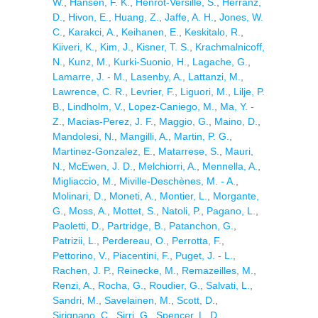
W.
,
Hansen, F. K.
,
Henrot-Versille, S.
,
Herranz,
D.
,
Hivon, E.
,
Huang, Z.
,
Jaffe, A. H.
,
Jones, W.
C.
,
Karakci, A.
,
Keihanen, E.
,
Keskitalo, R.
,
Kiiveri, K.
,
Kim, J.
,
Kisner, T. S.
,
Krachmalnicoff,
N.
,
Kunz, M.
,
Kurki-Suonio, H.
,
Lagache, G.
,
Lamarre, J. - M.
,
Lasenby, A.
,
Lattanzi, M.
,
Lawrence, C. R.
,
Levrier, F.
,
Liguori, M.
,
Lilje, P.
B.
,
Lindholm, V.
,
Lopez-Caniego, M.
,
Ma, Y. -
Z.
,
Macias-Perez, J. F.
,
Maggio, G.
,
Maino, D.
,
Mandolesi, N.
,
Mangilli, A.
,
Martin, P. G.
,
Martinez-Gonzalez, E.
,
Matarrese, S.
,
Mauri,
N.
,
McEwen, J. D.
,
Melchiorri, A.
,
Mennella, A.
,
Migliaccio, M.
,
Miville-Deschènes, M. - A.
,
Molinari, D.
,
Moneti, A.
,
Montier, L.
,
Morgante,
G.
,
Moss, A.
,
Mottet, S.
,
Natoli, P.
,
Pagano, L.
,
Paoletti, D.
,
Partridge, B.
,
Patanchon, G.
,
Patrizii, L.
,
Perdereau, O.
,
Perrotta, F.
,
Pettorino, V.
,
Piacentini, F.
,
Puget, J. - L.
,
Rachen, J. P.
,
Reinecke, M.
,
Remazeilles, M.
,
Renzi, A.
,
Rocha, G.
,
Roudier, G.
,
Salvati, L.
,
Sandri, M.
,
Savelainen, M.
,
Scott, D.
,
Sirignano, C.
,
Sirri, G.
,
Spencer, L. D.
,