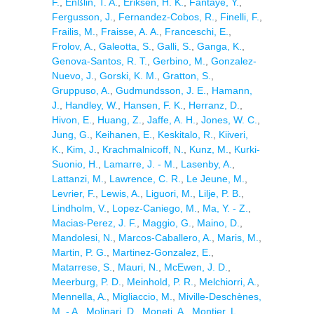
F.
,
Enßlin, T. A.
,
Eriksen, H. K.
,
Fantaye, Y.
,
Fergusson, J.
,
Fernandez-Cobos, R.
,
Finelli, F.
,
Frailis, M.
,
Fraisse, A. A.
,
Franceschi, E.
,
Frolov, A.
,
Galeotta, S.
,
Galli, S.
,
Ganga, K.
,
Genova-Santos, R. T.
,
Gerbino, M.
,
Gonzalez-
Nuevo, J.
,
Gorski, K. M.
,
Gratton, S.
,
Gruppuso, A.
,
Gudmundsson, J. E.
,
Hamann,
J.
,
Handley, W.
,
Hansen, F. K.
,
Herranz, D.
,
Hivon, E.
,
Huang, Z.
,
Jaffe, A. H.
,
Jones, W. C.
,
Jung, G.
,
Keihanen, E.
,
Keskitalo, R.
,
Kiiveri,
K.
,
Kim, J.
,
Krachmalnicoff, N.
,
Kunz, M.
,
Kurki-
Suonio, H.
,
Lamarre, J. - M.
,
Lasenby, A.
,
Lattanzi, M.
,
Lawrence, C. R.
,
Le Jeune, M.
,
Levrier, F.
,
Lewis, A.
,
Liguori, M.
,
Lilje, P. B.
,
Lindholm, V.
,
Lopez-Caniego, M.
,
Ma, Y. - Z.
,
Macias-Perez, J. F.
,
Maggio, G.
,
Maino, D.
,
Mandolesi, N.
,
Marcos-Caballero, A.
,
Maris, M.
,
Martin, P. G.
,
Martinez-Gonzalez, E.
,
Matarrese, S.
,
Mauri, N.
,
McEwen, J. D.
,
Meerburg, P. D.
,
Meinhold, P. R.
,
Melchiorri, A.
,
Mennella, A.
,
Migliaccio, M.
,
Miville-Deschènes,
M. - A.
,
Molinari, D.
,
Moneti, A.
,
Montier, L.
,