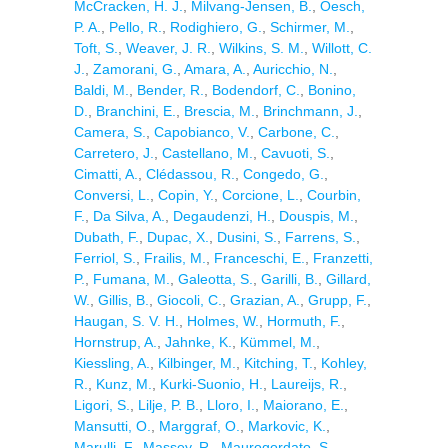
McCracken, H. J.
,
Milvang-Jensen, B.
,
Oesch,
P. A.
,
Pello, R.
,
Rodighiero, G.
,
Schirmer, M.
,
Toft, S.
,
Weaver, J. R.
,
Wilkins, S. M.
,
Willott, C.
J.
,
Zamorani, G.
,
Amara, A.
,
Auricchio, N.
,
Baldi, M.
,
Bender, R.
,
Bodendorf, C.
,
Bonino,
D.
,
Branchini, E.
,
Brescia, M.
,
Brinchmann, J.
,
Camera, S.
,
Capobianco, V.
,
Carbone, C.
,
Carretero, J.
,
Castellano, M.
,
Cavuoti, S.
,
Cimatti, A.
,
Clédassou, R.
,
Congedo, G.
,
Conversi, L.
,
Copin, Y.
,
Corcione, L.
,
Courbin,
F.
,
Da Silva, A.
,
Degaudenzi, H.
,
Douspis, M.
,
Dubath, F.
,
Dupac, X.
,
Dusini, S.
,
Farrens, S.
,
Ferriol, S.
,
Frailis, M.
,
Franceschi, E.
,
Franzetti,
P.
,
Fumana, M.
,
Galeotta, S.
,
Garilli, B.
,
Gillard,
W.
,
Gillis, B.
,
Giocoli, C.
,
Grazian, A.
,
Grupp, F.
,
Haugan, S. V. H.
,
Holmes, W.
,
Hormuth, F.
,
Hornstrup, A.
,
Jahnke, K.
,
Kümmel, M.
,
Kiessling, A.
,
Kilbinger, M.
,
Kitching, T.
,
Kohley,
R.
,
Kunz, M.
,
Kurki-Suonio, H.
,
Laureijs, R.
,
Ligori, S.
,
Lilje, P. B.
,
Lloro, I.
,
Maiorano, E.
,
Mansutti, O.
,
Marggraf, O.
,
Markovic, K.
,
Marulli, F.
,
Massey, R.
,
Maurogordato, S.
,