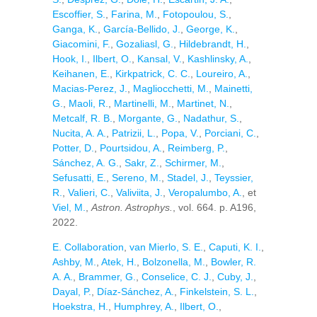
Escoffier, S.
,
Farina, M.
,
Fotopoulou, S.
,
Ganga, K.
,
García-Bellido, J.
,
George, K.
,
Giacomini, F.
,
Gozaliasl, G.
,
Hildebrandt, H.
,
Hook, I.
,
Ilbert, O.
,
Kansal, V.
,
Kashlinsky, A.
,
Keihanen, E.
,
Kirkpatrick, C. C.
,
Loureiro, A.
,
Macias-Perez, J.
,
Magliocchetti, M.
,
Mainetti,
G.
,
Maoli, R.
,
Martinelli, M.
,
Martinet, N.
,
Metcalf, R. B.
,
Morgante, G.
,
Nadathur, S.
,
Nucita, A. A.
,
Patrizii, L.
,
Popa, V.
,
Porciani, C.
,
Potter, D.
,
Pourtsidou, A.
,
Reimberg, P.
,
Sánchez, A. G.
,
Sakr, Z.
,
Schirmer, M.
,
Sefusatti, E.
,
Sereno, M.
,
Stadel, J.
,
Teyssier,
R.
,
Valieri, C.
,
Valiviita, J.
,
Veropalumbo, A.
, et
Viel, M.
,
Astron. Astrophys.
, vol. 664. p. A196,
2022.
E. Collaboration
,
van Mierlo, S. E.
,
Caputi, K. I.
,
Ashby, M.
,
Atek, H.
,
Bolzonella, M.
,
Bowler, R.
A. A.
,
Brammer, G.
,
Conselice, C. J.
,
Cuby, J.
,
Dayal, P.
,
Díaz-Sánchez, A.
,
Finkelstein, S. L.
,
Hoekstra, H.
,
Humphrey, A.
,
Ilbert, O.
,