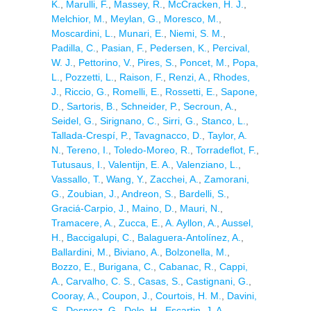
K.
,
Marulli, F.
,
Massey, R.
,
McCracken, H. J.
,
Melchior, M.
,
Meylan, G.
,
Moresco, M.
,
Moscardini, L.
,
Munari, E.
,
Niemi, S. M.
,
Padilla, C.
,
Pasian, F.
,
Pedersen, K.
,
Percival,
W. J.
,
Pettorino, V.
,
Pires, S.
,
Poncet, M.
,
Popa,
L.
,
Pozzetti, L.
,
Raison, F.
,
Renzi, A.
,
Rhodes,
J.
,
Riccio, G.
,
Romelli, E.
,
Rossetti, E.
,
Sapone,
D.
,
Sartoris, B.
,
Schneider, P.
,
Secroun, A.
,
Seidel, G.
,
Sirignano, C.
,
Sirri, G.
,
Stanco, L.
,
Tallada-Crespí, P.
,
Tavagnacco, D.
,
Taylor, A.
N.
,
Tereno, I.
,
Toledo-Moreo, R.
,
Torradeflot, F.
,
Tutusaus, I.
,
Valentijn, E. A.
,
Valenziano, L.
,
Vassallo, T.
,
Wang, Y.
,
Zacchei, A.
,
Zamorani,
G.
,
Zoubian, J.
,
Andreon, S.
,
Bardelli, S.
,
Graciá-Carpio, J.
,
Maino, D.
,
Mauri, N.
,
Tramacere, A.
,
Zucca, E.
,
A. Ayllon, A.
,
Aussel,
H.
,
Baccigalupi, C.
,
Balaguera-Antolínez, A.
,
Ballardini, M.
,
Biviano, A.
,
Bolzonella, M.
,
Bozzo, E.
,
Burigana, C.
,
Cabanac, R.
,
Cappi,
A.
,
Carvalho, C. S.
,
Casas, S.
,
Castignani, G.
,
Cooray, A.
,
Coupon, J.
,
Courtois, H. M.
,
Davini,
S.
,
Desprez, G.
,
Dole, H.
,
Escartin, J. A.
,