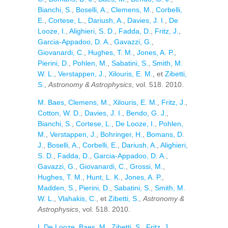
Bianchi, S.
,
Boselli, A.
,
Clemens, M.
,
Corbelli,
E.
,
Cortese, L.
,
Dariush, A.
,
Davies, J. I.
,
De
Looze, I.
,
Alighieri, S. D.
,
Fadda, D.
,
Fritz, J.
,
Garcia-Appadoo, D. A.
,
Gavazzi, G.
,
Giovanardi, C.
,
Hughes, T. M.
,
Jones, A. P.
,
Pierini, D.
,
Pohlen, M.
,
Sabatini, S.
,
Smith, M.
W. L.
,
Verstappen, J.
,
Xilouris, E. M.
, et
Zibetti,
S.
,
Astronomy & Astrophysics
, vol. 518. 2010.
M. Baes
,
Clemens, M.
,
Xilouris, E. M.
,
Fritz, J.
,
Cotton, W. D.
,
Davies, J. I.
,
Bendo, G. J.
,
Bianchi, S.
,
Cortese, L.
,
De Looze, I.
,
Pohlen,
M.
,
Verstappen, J.
,
Bohringer, H.
,
Bomans, D.
J.
,
Boselli, A.
,
Corbelli, E.
,
Dariush, A.
,
Alighieri,
S. D.
,
Fadda, D.
,
Garcia-Appadoo, D. A.
,
Gavazzi, G.
,
Giovanardi, C.
,
Grossi, M.
,
Hughes, T. M.
,
Hunt, L. K.
,
Jones, A. P.
,
Madden, S.
,
Pierini, D.
,
Sabatini, S.
,
Smith, M.
W. L.
,
Vlahakis, C.
, et
Zibetti, S.
,
Astronomy &
Astrophysics
, vol. 518. 2010.
I. De Looze
,
Baes, M.
,
Zibetti, S.
,
Fritz, J.
,