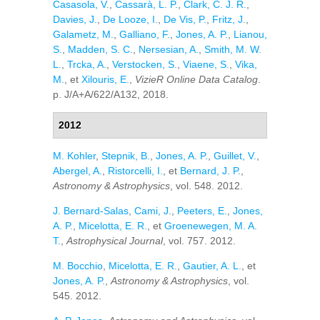
Casasola, V.
,
Cassarà, L. P.
,
Clark, C. J. R.
,
Davies, J.
,
De Looze, I.
,
De Vis, P.
,
Fritz, J.
,
Galametz, M.
,
Galliano, F.
,
Jones, A. P.
,
Lianou,
S.
,
Madden, S. C.
,
Nersesian, A.
,
Smith, M. W.
L.
,
Trcka, A.
,
Verstocken, S.
,
Viaene, S.
,
Vika,
M.
, et
Xilouris, E.
,
VizieR Online Data Catalog
.
p. J/A+A/622/A132, 2018.
2012
M. Kohler
,
Stepnik, B.
,
Jones, A. P.
,
Guillet, V.
,
Abergel, A.
,
Ristorcelli, I.
, et
Bernard, J. P.
,
Astronomy & Astrophysics
, vol. 548. 2012.
J. Bernard-Salas
,
Cami, J.
,
Peeters, E.
,
Jones,
A. P.
,
Micelotta, E. R.
, et
Groenewegen, M. A.
T.
,
Astrophysical Journal
, vol. 757. 2012.
M. Bocchio
,
Micelotta, E. R.
,
Gautier, A. L.
, et
Jones, A. P.
,
Astronomy & Astrophysics
, vol.
545. 2012.