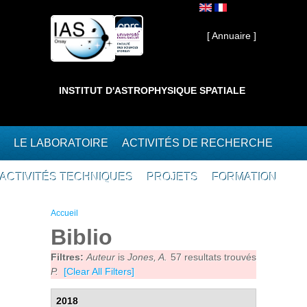
Aller au contenu principal
Interne ]
[ Annuaire ]
INSTITUT D'ASTROPHYSIQUE SPATIALE
LE LABORATOIRE
ACTIVITÉS DE RECHERCHE
ACTIVITÉS TECHNIQUES
PROJETS
FORMATION
Vous êtes ici
Accueil
Biblio
Filtres:
Auteur
is
Jones, A.
57 resultats trouvés
P.
[Clear All Filters]
2018