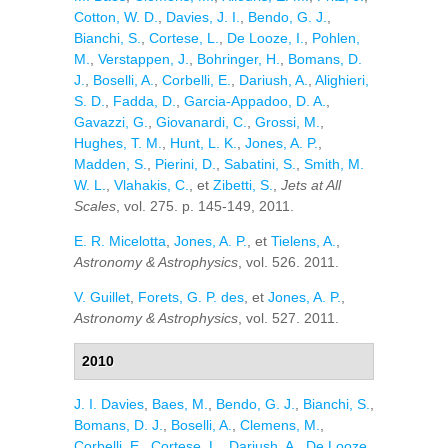
Cotton, W. D.
,
Davies, J. I.
,
Bendo, G. J.
,
Bianchi, S.
,
Cortese, L.
,
De Looze, I.
,
Pohlen,
M.
,
Verstappen, J.
,
Bohringer, H.
,
Bomans, D.
J.
,
Boselli, A.
,
Corbelli, E.
,
Dariush, A.
,
Alighieri,
S. D.
,
Fadda, D.
,
Garcia-Appadoo, D. A.
,
Gavazzi, G.
,
Giovanardi, C.
,
Grossi, M.
,
Hughes, T. M.
,
Hunt, L. K.
,
Jones, A. P.
,
Madden, S.
,
Pierini, D.
,
Sabatini, S.
,
Smith, M.
W. L.
,
Vlahakis, C.
, et
Zibetti, S.
,
Jets at All
Scales
, vol. 275. p. 145-149, 2011.
E. R. Micelotta
,
Jones, A. P.
, et
Tielens, A.
,
Astronomy & Astrophysics
, vol. 526. 2011.
V. Guillet
,
Forets, G. P. des
, et
Jones, A. P.
,
Astronomy & Astrophysics
, vol. 527. 2011.
2010
J. I. Davies
,
Baes, M.
,
Bendo, G. J.
,
Bianchi, S.
,
Bomans, D. J.
,
Boselli, A.
,
Clemens, M.
,
Corbelli, E.
,
Cortese, L.
,
Dariush, A.
,
De Looze,