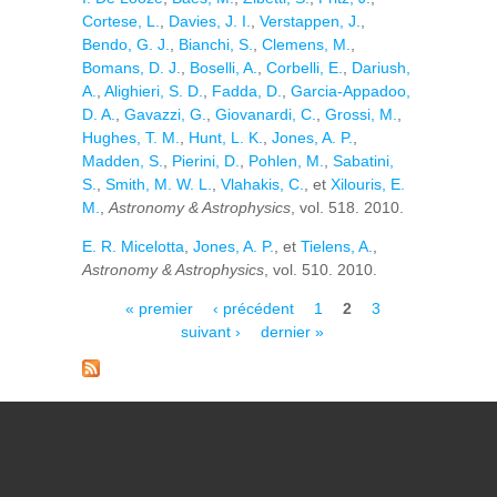
Cortese, L.
,
Davies, J. I.
,
Verstappen, J.
,
Bendo, G. J.
,
Bianchi, S.
,
Clemens, M.
,
Bomans, D. J.
,
Boselli, A.
,
Corbelli, E.
,
Dariush,
A.
,
Alighieri, S. D.
,
Fadda, D.
,
Garcia-Appadoo,
D. A.
,
Gavazzi, G.
,
Giovanardi, C.
,
Grossi, M.
,
Hughes, T. M.
,
Hunt, L. K.
,
Jones, A. P.
,
Madden, S.
,
Pierini, D.
,
Pohlen, M.
,
Sabatini,
S.
,
Smith, M. W. L.
,
Vlahakis, C.
, et
Xilouris, E.
M.
,
Astronomy & Astrophysics
, vol. 518. 2010.
E. R. Micelotta
,
Jones, A. P.
, et
Tielens, A.
,
Astronomy & Astrophysics
, vol. 510. 2010.
Pages
« premier
‹ précédent
1
2
3
suivant ›
dernier »