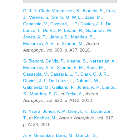
C. J. R. Clark
,
Verstocken, S.
,
Bianchi, S.
,
Fritz,
J.
,
Viaene, S.
,
Smith, M. W. L.
,
Baes, M.
,
Casasola, V.
,
Cassarà, L. P.
,
Davies, J. I.
,
De
Looze, I.
,
De Vis, P.
,
Evans, R.
,
Galametz, M.
,
Jones, A. P.
,
Lianou, S.
,
Madden, S.
,
Mosenkov, A. V.
, et
Xilouris, M.
,
Astron.
Astrophys.
, vol. 609. p. A37, 2018.
S. Bianchi
,
De Vis, P.
,
Viaene, S.
,
Nersesian, A.
,
Mosenkov, A. V.
,
Xilouris, E. M.
,
Baes, M.
,
Casasola, V.
,
Cassarà, L. P.
,
Clark, C. J. R.
,
Davies, J. I.
,
De Looze, I.
,
Dobbels, W.
,
Galametz, M.
,
Galliano, F.
,
Jones, A. P.
,
Lianou,
S.
,
Madden, S. C.
, et
Trcka, A.
,
Astron.
Astrophys.
, vol. 620. p. A112, 2018.
N. Ysard
,
Jones, A. P.
,
Demyk, K.
,
Boutéraon,
T.
, et
Koehler, M.
,
Astron. Astrophys.
, vol. 617.
p. A124, 2018.
A. V. Mosenkov
,
Baes, M.
,
Bianchi, S.
,