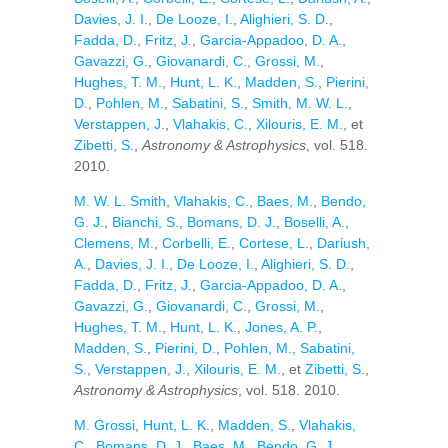
Davies, J. I.
,
De Looze, I.
,
Alighieri, S. D.
,
Fadda, D.
,
Fritz, J.
,
Garcia-Appadoo, D. A.
,
Gavazzi, G.
,
Giovanardi, C.
,
Grossi, M.
,
Hughes, T. M.
,
Hunt, L. K.
,
Madden, S.
,
Pierini,
D.
,
Pohlen, M.
,
Sabatini, S.
,
Smith, M. W. L.
,
Verstappen, J.
,
Vlahakis, C.
,
Xilouris, E. M.
, et
Zibetti, S.
,
Astronomy & Astrophysics
, vol. 518.
2010.
M. W. L. Smith
,
Vlahakis, C.
,
Baes, M.
,
Bendo,
G. J.
,
Bianchi, S.
,
Bomans, D. J.
,
Boselli, A.
,
Clemens, M.
,
Corbelli, E.
,
Cortese, L.
,
Dariush,
A.
,
Davies, J. I.
,
De Looze, I.
,
Alighieri, S. D.
,
Fadda, D.
,
Fritz, J.
,
Garcia-Appadoo, D. A.
,
Gavazzi, G.
,
Giovanardi, C.
,
Grossi, M.
,
Hughes, T. M.
,
Hunt, L. K.
,
Jones, A. P.
,
Madden, S.
,
Pierini, D.
,
Pohlen, M.
,
Sabatini,
S.
,
Verstappen, J.
,
Xilouris, E. M.
, et
Zibetti, S.
,
Astronomy & Astrophysics
, vol. 518. 2010.
M. Grossi
,
Hunt, L. K.
,
Madden, S.
,
Vlahakis,
C.
,
Bomans, D. J.
,
Baes, M.
,
Bendo, G. J.
,