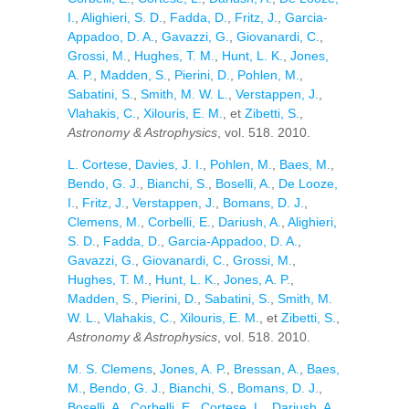
I.
,
Alighieri, S. D.
,
Fadda, D.
,
Fritz, J.
,
Garcia-
Appadoo, D. A.
,
Gavazzi, G.
,
Giovanardi, C.
,
Grossi, M.
,
Hughes, T. M.
,
Hunt, L. K.
,
Jones,
A. P.
,
Madden, S.
,
Pierini, D.
,
Pohlen, M.
,
Sabatini, S.
,
Smith, M. W. L.
,
Verstappen, J.
,
Vlahakis, C.
,
Xilouris, E. M.
, et
Zibetti, S.
,
Astronomy & Astrophysics
, vol. 518. 2010.
L. Cortese
,
Davies, J. I.
,
Pohlen, M.
,
Baes, M.
,
Bendo, G. J.
,
Bianchi, S.
,
Boselli, A.
,
De Looze,
I.
,
Fritz, J.
,
Verstappen, J.
,
Bomans, D. J.
,
Clemens, M.
,
Corbelli, E.
,
Dariush, A.
,
Alighieri,
S. D.
,
Fadda, D.
,
Garcia-Appadoo, D. A.
,
Gavazzi, G.
,
Giovanardi, C.
,
Grossi, M.
,
Hughes, T. M.
,
Hunt, L. K.
,
Jones, A. P.
,
Madden, S.
,
Pierini, D.
,
Sabatini, S.
,
Smith, M.
W. L.
,
Vlahakis, C.
,
Xilouris, E. M.
, et
Zibetti, S.
,
Astronomy & Astrophysics
, vol. 518. 2010.
M. S. Clemens
,
Jones, A. P.
,
Bressan, A.
,
Baes,
M.
,
Bendo, G. J.
,
Bianchi, S.
,
Bomans, D. J.
,
Boselli, A.
,
Corbelli, E.
,
Cortese, L.
,
Dariush, A.
,