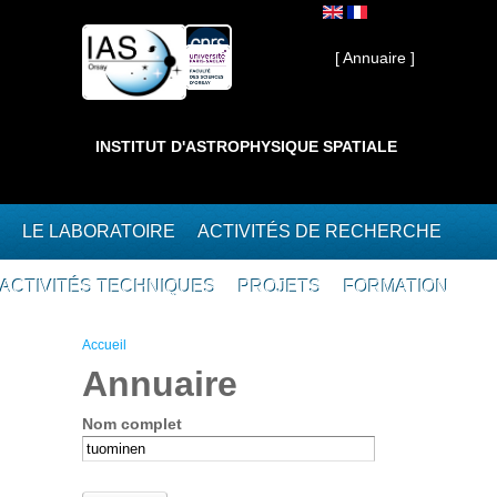
Aller au contenu principal
Interne ]
[ Annuaire ]
INSTITUT D'ASTROPHYSIQUE SPATIALE
LE LABORATOIRE
ACTIVITÉS DE RECHERCHE
ACTIVITÉS TECHNIQUES
PROJETS
FORMATION
Vous êtes ici
Accueil
Annuaire
Nom complet